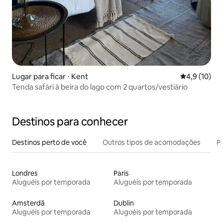
Lugar para ficar ⋅ Kent
4,9 de uma a
4,9 (10)
Tenda safári à beira do lago com 2 quartos/vestiário
Destinos para conhecer
Destinos perto de você
Outros tipos de acomodações
Pr
Londres
Paris
Aluguéis por temporada
Aluguéis por temporada
Amsterdã
Dublin
Aluguéis por temporada
Aluguéis por temporada