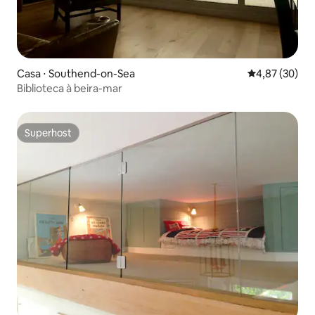
Casa ⋅ Southend-on-Sea
4,87 de uma a
4,87 (30)
Biblioteca à beira-mar
Superhost
Superhost