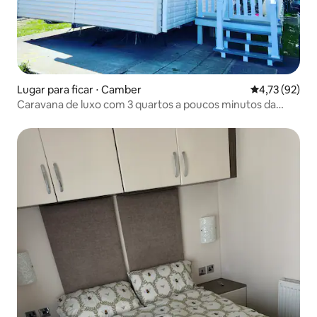
Lugar para ficar ⋅ Camber
4,73 de uma a
4,73 (92)
Caravana de luxo com 3 quartos a poucos minutos da
praia de Camber