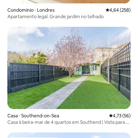
Condomínio ⋅ Londres
4,64 de uma ava
4,64 (258)
Apartamento legal. Grande jardim no telhado
Casa ⋅ Southend-on-Sea
4,73 de uma a
4,73 (56)
Casa à beira-mar de 4 quartos em Southend | Vista para o
mar