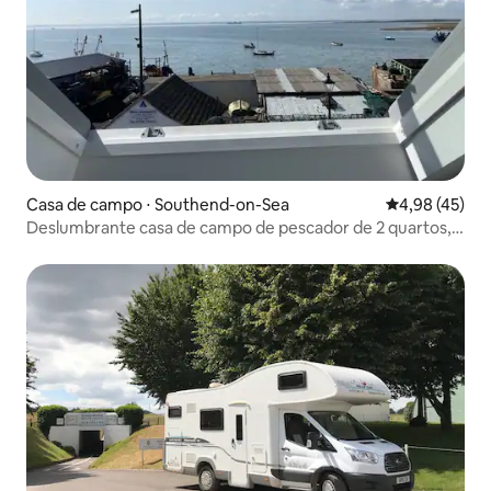
Casa de campo ⋅ Southend-on-Sea
4,98 de uma a
4,98 (45)
Deslumbrante casa de campo de pescador de 2 quartos,
Old Leigh.