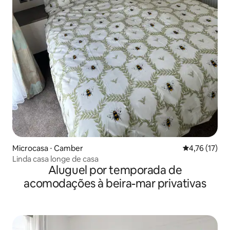
Microcasa ⋅ Camber
4,76 de uma a
4,76 (17)
Linda casa longe de casa
Aluguel por temporada de
acomodações à beira-mar privativas