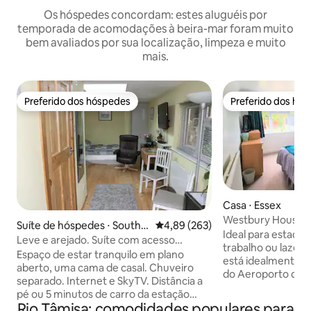
Os hóspedes concordam: estes aluguéis por
temporada de acomodações à beira-mar foram muito
bem avaliados por sua localização, limpeza e muito
mais.
Preferido dos hóspedes
Preferido dos hó
Preferido dos hóspedes
Preferido dos hó
Casa ⋅ Essex
W
Suíte de hóspedes ⋅ Southe
4,89 de uma avaliação média de 
4,89 (263)
Ideal para estadias
nd-on-Sea
Leve e arejado. Suíte com acesso
trabalho ou lazer
privativo.
Espaço de estar tranquilo em plano
está idealmente localizada
aberto, uma cama de casal. Chuveiro
do Aeroporto de S
separado. Internet e SkyTV. Distância a
de Rochford Bars 
pé ou 5 minutos de carro da estação
Estação de Trem e
Rio Tâmisa: comodidades populares para
ferroviária para Londres pela estação