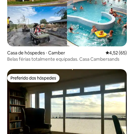
Casa de hóspedes ⋅ Camber
4,52 de uma a
4,52 (65)
Belas férias totalmente equipadas. Casa Cambersands
Preferido dos hóspedes
Preferido dos hóspedes