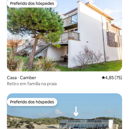
Preferido dos hóspedes
Preferido dos hóspedes
Casa ⋅ Camber
4,85 de uma a
4,85 (75)
Retiro em família na praia
Preferido dos hóspedes
Preferido dos hóspedes