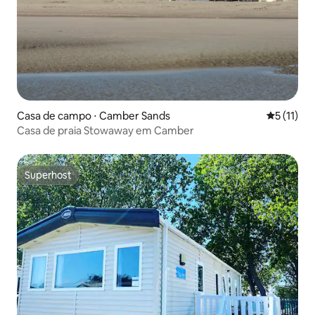
Casa de campo ⋅ Camber Sands
5 de uma a
5 (11)
Casa de praia Stowaway em Camber
Superhost
Superhost