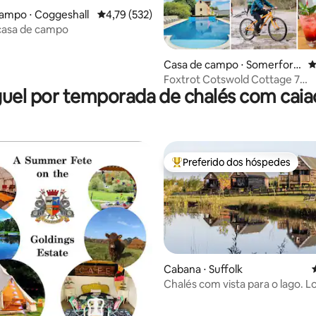
média de 5, 76 avaliações
ampo ⋅ Coggeshall
4,79 de uma avaliação média de 5, 532 avalia
4,79 (532)
casa de campo
Casa de campo ⋅ Somerford
4
Keynes
Foxtrot Cotswold Cottage 7
uel por temporada de chalés com cai
piscina/spa/caminhadas
Preferido dos hóspedes
Entre os melhores preferidos d
Cabana ⋅ Suffolk
Chalés com vista para o lago. L
Melford. (Lavenham)
ar