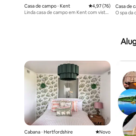
Casa de campo ⋅ Kent
4,97 de uma avaliação 
4,97 (76)
Casa de c
Linda casa de campo em Kent com vista
O spa da 
para a área rural de Medway
Alug
Cabana ⋅ Hertfordshire
Novo lugar para fic
Novo