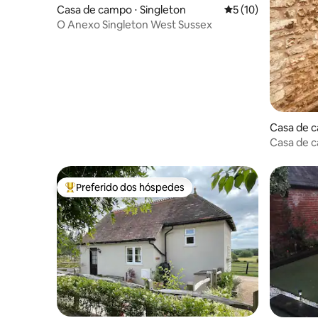
Casa de campo ⋅ Singleton
5 de uma avaliação 
5 (10)
O Anexo Singleton West Sussex
Casa de c
ire
Casa de c
Tâmisa e
Preferido dos hóspedes
Entre os melhores preferidos dos hóspedes