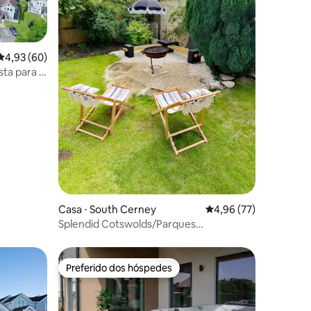
4,93 de uma avaliação média de 5, 60 avaliações
4,93 (60)
ta para o
ções
r Park
Casa ⋅ South Cerney
4,96 de uma avaliação
4,96 (77)
Splendid Cotswolds/Parques
aquáticos/Passeios/Jardim seguro
Preferido dos hóspedes
Preferido dos hóspedes