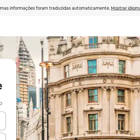
mas informações foram traduzidas automaticamente. 
Mostrar idioma
e
b
ore-os usando as seta para cima e para baixo do teclado ou tocando e