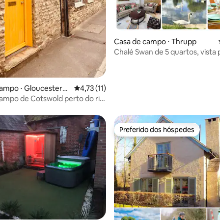
média de 5, 10 avaliações
Casa de campo ⋅ Thrupp
Chalé Swan de 5 quartos, vista 
canal, estacionamento,Oxford
ampo ⋅ Gloucestersh
4,73 de uma avaliação média de 5, 11 avalia
4,73 (11)
ampo de Cotswold perto do rio
m Lechlade
Preferido dos hóspedes
Preferido dos hóspedes