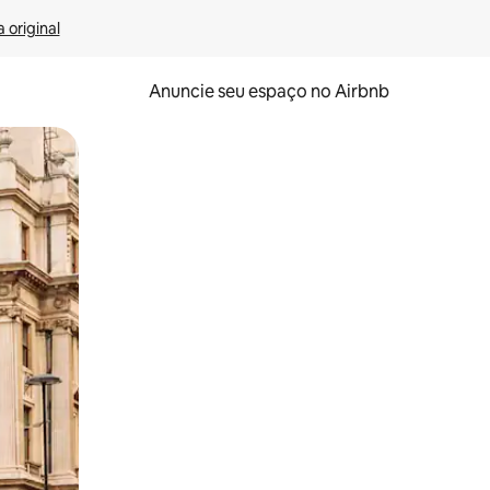
 original
Anuncie seu espaço no Airbnb
 deslizando o dedo na tela.