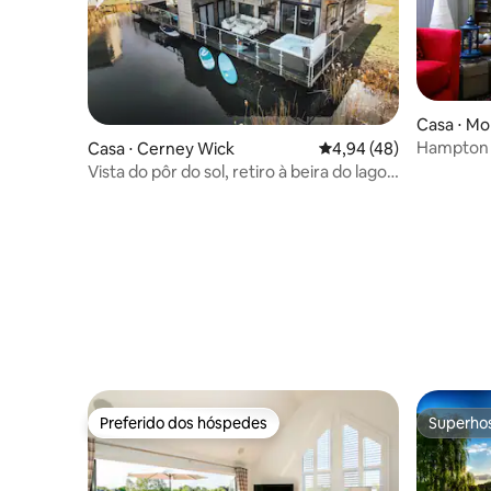
Casa ⋅ Mo
Hampton 
Casa ⋅ Cerney Wick
4,94 de uma avaliação 
4,94 (48)
pessoas a
Vista do pôr do sol, retiro à beira do lago,
banheira de hidromassagem e SUP
Preferido dos hóspedes
Superho
Preferido dos hóspedes
Superho