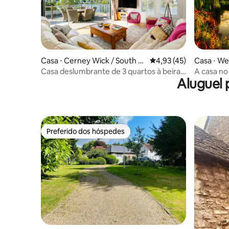
Casa ⋅ Cerney Wick / South C
4,93 de uma avaliação 
4,93 (45)
Casa ⋅ We
erney
Casa deslumbrante de 3 quartos à beira
A casa no
Aluguel
do lago em Cotswolds
Preferido dos hóspedes
Preferido dos hóspedes