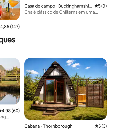
ções
Casa de campo ⋅ Buckinghamshir
5 de uma avaliaçã
5 (9)
e
Chalé clássico de Chilterns em uma
paisagem encantadora
,86 de uma avaliação média de 5, 147 avaliações
4,86 (147)
aques
os hóspedes
4,98 de uma avaliação média de 5, 60 avaliações
4,98 (60)
ong
Cabana ⋅ Thornborough
5 de uma avaliaçã
5 (3)