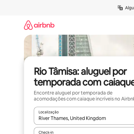
Pular
Algu
para
o
conteúdo
Rio Tâmisa: aluguel por
temporada com caiaqu
Encontre aluguel por temporada de
acomodações com caiaque incríveis no Airbn
Localização
Quando os resultados estiverem disponíveis, expl
Check-in