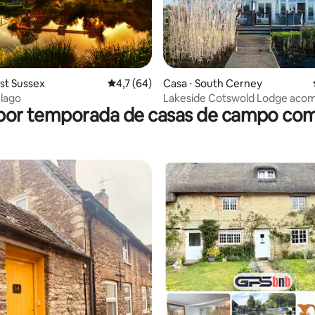
média de 5, 45 avaliações
st Sussex
4,7 de uma avaliação média de 5, 64 avalia
4,7 (64)
Casa ⋅ South Cerney
 lago
Lakeside Cotswold Lodge aco
 por temporada de casas de campo com
10 pessoas e tem caiaques