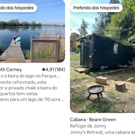
rido dos hóspedes
Preferido dos hóspedes
 melhores preferidos dos hóspedes
Preferido dos hóspedes
édia de 5, 157 avaliações
uth Cerney
4,91 de uma avaliação média de 5, 184 avalia
4,91 (184)
ro à beira do lago no Parque
 de Cotswold
ente reformado, este
r e privado chalé à beira do
 quartos tem vistas
ares para um lago de 110 acres.
e tranquila propriedade de
 Nova Inglaterra – totalmente
 atende perfeitamente para
Cabana ⋅ Beare Green
ara 1 semana.
Refúgio de Jonny
 e revigorante com caiaque,
Jonny's Retreat, uma cabana s
ras de tênis no local e