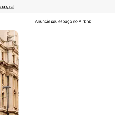
 original
Anuncie seu espaço no Airbnb
 deslizando o dedo na tela.