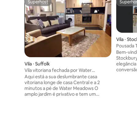
Superhost
Superho
Superhost
Superho
Vila ⋅ Sto
Pousada The3Sq
camas
Bem-vindo
Stockbury
Vila ⋅ Suffolk
elegância
conversão
Vila vitoriana fechada por Water
principal
Meadows, capacidade para 12 pessoas
Aqui está a sua deslumbrante casa
sem vizin
vitoriana longe de casa Central e a 2
perfeito pa
minutos a pé de Water Meadows O
em nossa 
amplo jardim é privativo e tem um
familiar 
paisagismo lindo Apartamento anexo,
relaxe em
mas independente A casa principal
hidromass
acomoda 8 pessoas e o apartamento no
estrelas. Reserve agora para uma estadia
subsolo acomoda de 2 a 4 pessoas
inesquecí
Popular entre festas de casamento e
calor e c
grupos grandes Garagem fechada para 4
ar condic
carros Totalmente equipada com tudo o