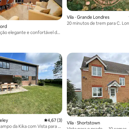
Vila ⋅ Grande Londres
20 minutos de trem para C. Lon
ford
estacionamento gratuito
ão elegante e confortável de
média de 5, 10 avaliações
 em Bedford,
média de 5, 53 avaliações
teley
4,67 de uma avaliação média de 5, 3 avalia
4,67 (3)
Vila ⋅ Shortstown
ampo da Kika com Vista para o
Vista para o prado — 10 camas 