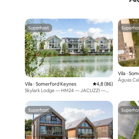
Superhost
Superho
Superhost
Superho
Vila ⋅ So
Águas Ca
Vila ⋅ Somerford Keynes
4,8 de uma avaliação 
4,8 (86)
HIDROMAS
Skylark Lodge — HM24 — JACUZZI —
Spa à beira do lago
Superhost
Superho
Superhost
Superho