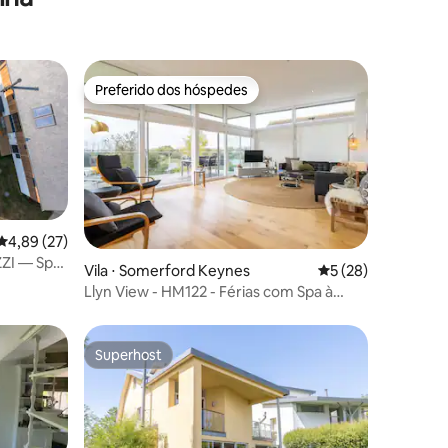
Preferido dos hóspedes
Preferido dos hóspedes
ções
4,89 de uma avaliação média de 5, 27 avaliações
4,89 (27)
ZI — Spa
Vila ⋅ Somerford Keynes
5 de uma avaliação
5 (28)
Llyn View - HM122 - Férias com Spa à
beira do lago
Superhost
Superhost