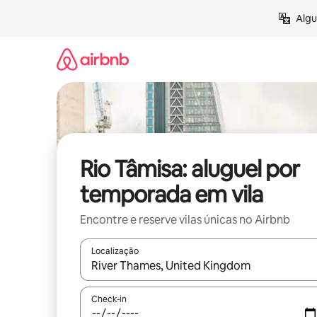
Pular
Algu
para
o
conteúdo
Rio Tâmisa: aluguel por
temporada em vila
Encontre e reserve vilas únicas no Airbnb
Localização
Quando os resultados estiverem disponíveis, expl
Check-in