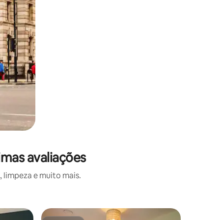
imas avaliações
 limpeza e muito mais.
Vila ⋅ Gl