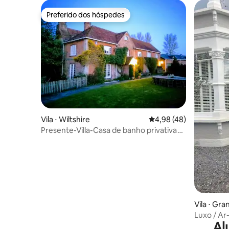
Preferido dos hóspedes
Preferido dos hóspedes
Vila ⋅ Wiltshire
4,98 de uma avaliação 
4,98 (48)
Presente-Villa-Casa de banho privativa
com ducha-R
Vila ⋅ Gr
Luxo / Ar
Al
escandinav