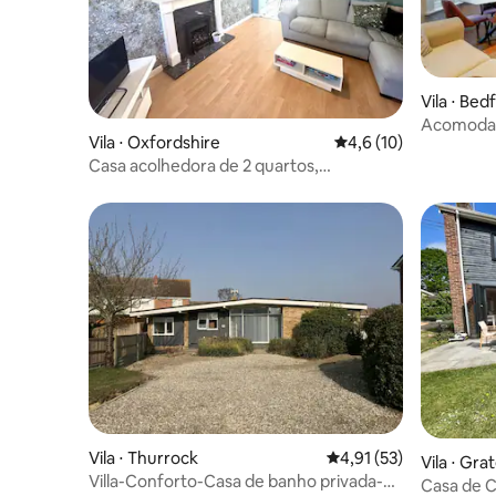
Vila ⋅ Bed
Acomodaç
Vila ⋅ Oxfordshire
4,6 de uma avaliação 
4,6 (10)
5 quartos
Casa acolhedora de 2 quartos,
estacionamento
Vila ⋅ Thurrock
4,91 de uma avaliação 
4,91 (53)
Vila ⋅ Gra
Villa-Conforto-Casa de banho privada-
Casa de C