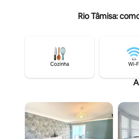
baixo par
que você pode precisar Serviço de
limpeza e arrumação da casa disponível
Rio Tâmisa: como
mediante solicitação Ideal para famílias
jovens e extensas 3 salas de recepção
oferecem espaços de convivência e
privacidade Fibra completa para
trabalhar e fazer streaming
Cozinha
Wi-F
A