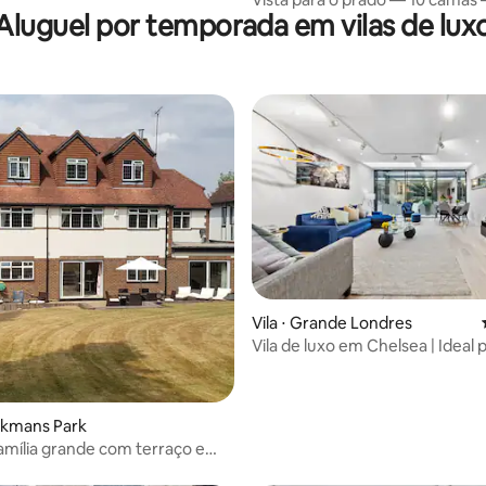
Acomoda 5/6 pessoas
Aluguel por temporada em vilas de lux
quartos — Bedford
Vila ⋅ Grande Londres
Vila de luxo em Chelsea | Ideal 
famílias e grupos
ookmans Park
amília grande com terraço e