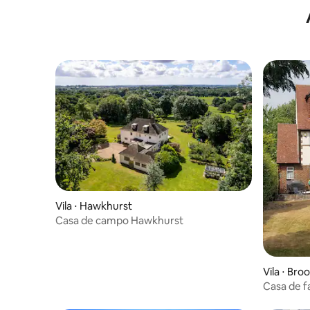
Patio-With Ga
Campo | 
Vila ⋅ Hawkhurst
Casa de campo Hawkhurst
Vila ⋅ Br
Casa de f
jardins