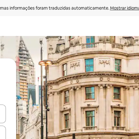
mas informações foram traduzidas automaticamente. 
Mostrar idioma
ore-os usando as seta para cima e para baixo do teclado ou tocando e