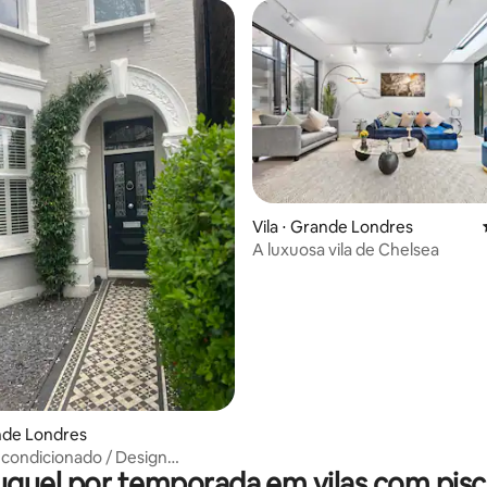
Vila ⋅ Grande Londres
A luxuosa vila de Chelsea
média de 5, 48 avaliações
ande Londres
-condicionado / Design
uguel por temporada em vilas com pisc
o / rio e boia