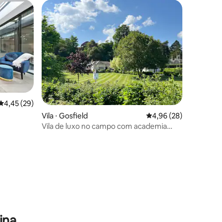
4,45 de uma avaliação média de 5, 29 avaliações
4,45 (29)
Vila ⋅ Gosfield
4,96 de uma avaliação
4,96 (28)
Vila de luxo no campo com academia
perto de Gosfield Hall
ina