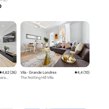
Wi-Fi, Netflix
o
4,62 de uma avaliação média de 5, 26 avaliações
4,62 (26)
Vila ⋅ Grande Londres
4,4 de uma avaliação
4,4 (10)
para
The Notting Hill Villa