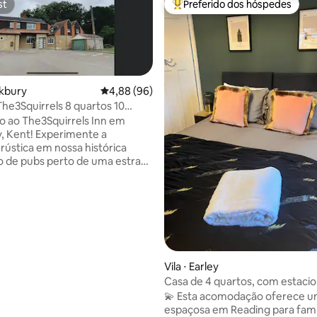
st
Preferido dos hóspedes
st
Entre os melhores preferidos d
ckbury
4,88 de uma avaliação média de 5, 96 avalia
4,88 (96)
uirrels 8 quartos 10
 ao The3Squirrels Inn em
, Kent! Experimente a
 rústica em nossa histórica
 de pubs perto de uma estrada
 situada em um grande terreno
hos ao redor. Com 8 quartos, é
ra pequenos grupos. Relaxe
área de pub privada única e
com charme antigo. Além disso,
 nossa banheira de
agem ao ar livre sob as
Vila ⋅ Earley
Casa de 4 quartos, com estac
vel cheia de personalidade,
duplo
harme atemporal! 2 unidades de
💫 Esta acomodação oferece u
ionado/aquecedor no andar de
espaçosa em Reading para famíl