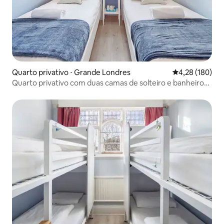
Quarto privativo ⋅ Grande Londres
4,28 de uma av
4,28 (180)
Quarto privativo com duas camas de solteiro e banheiro
privativo