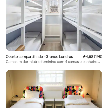
Quarto compartilhado ⋅ Grande Londres
4,68 de uma av
4,68 (198)
Cama em dormitório feminino com 4 camas e banheiro
privativo