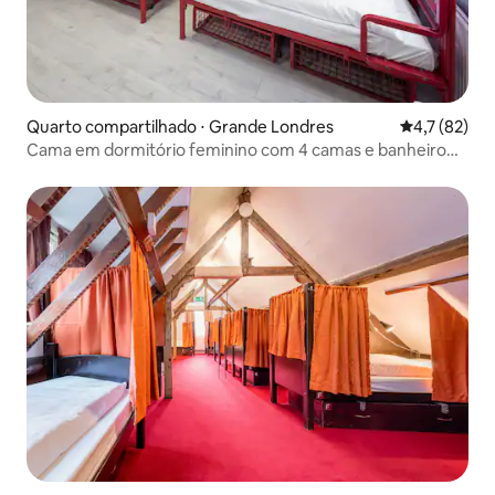
Quarto compartilhado ⋅ Grande Londres
4,7 de uma a
4,7 (82)
Cama em dormitório feminino com 4 camas e banheiro
compartilhado