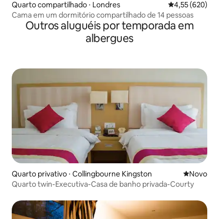
Quarto compartilhado ⋅ Londres
4,55 de uma av
4,55 (620)
Cama em um dormitório compartilhado de 14 pessoas
Outros aluguéis por temporada em
albergues
Quarto privativo ⋅ Collingbourne Kingston
Novo lugar
Novo
Quarto twin-Executiva-Casa de banho privada-Courty