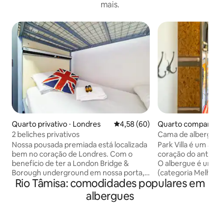
mais.
Quarto privativo ⋅ Londres
4,58 de uma avaliação média de
4,58 (60)
Quarto compartilh
dres
2 beliches privativos
Cama de albergue
de 8 leitos — ban
Nossa pousada premiada está localizada
Park Villa é um al
bem no coração de Londres. Com o
coração do antigo
benefício de ter a London Bridge &
O albergue é uma 
Borough underground em nossa porta,
(categoria Melhor
Rio Tâmisa: comodidades populares em
oferecemos a localização perfeita para
Inglaterra) da Re
conectá-lo ao resto da cidade. O nosso
casa de carruagen
albergues
famoso bar Belushi 's está localizado
cuidadosamente r
abaixo com ofertas diárias exclusivas de
refletir seu caráte
bebidas e 25% de desconto no nosso
Estamos a 5 minut