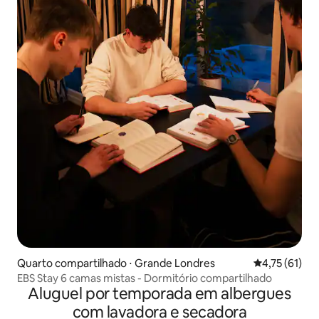
Quarto compartilhado ⋅ Grande Londres
4,75 de uma a
4,75 (61)
EBS Stay 6 camas mistas - Dormitório compartilhado
Aluguel por temporada em albergues
com lavadora e secadora