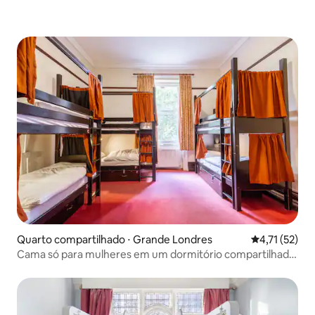
Quarto compartilhado ⋅ Grande Londres
4,71 de uma a
4,71 (52)
Cama só para mulheres em um dormitório compartilhado
para 8 pessoas