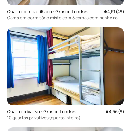
Quarto compartilhado ⋅ Grande Londres
4,51 de uma a
4,51 (49)
Cama em dormitório misto com 5 camas com banheiro
privativo
Quarto privativo ⋅ Grande Londres
4,56 de uma 
4,56 (9)
10 quartos privativos (quarto inteiro)