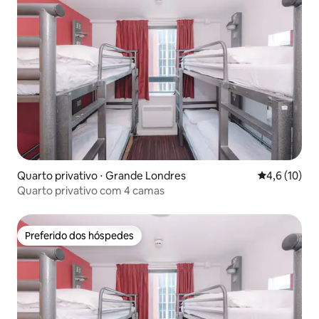
Quarto privativo ⋅ Grande Londres
4,6 de uma a
4,6 (10)
Quarto privativo com 4 camas
Preferido dos hóspedes
Preferido dos hóspedes