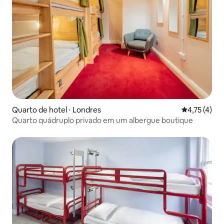
Quarto de hotel ⋅ Londres
4,75 de uma 
4,75 (4)
Quarto quádruplo privado em um albergue boutique