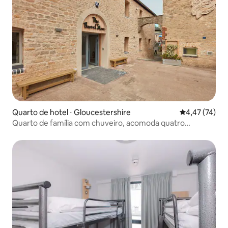
Quarto de hotel ⋅ Gloucestershire
4,47 de uma a
4,47 (74)
Quarto de família com chuveiro, acomoda quatro
pessoas.