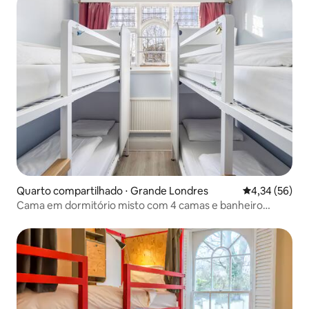
Quarto compartilhado ⋅ Grande Londres
4,34 de uma a
4,34 (56)
Cama em dormitório misto com 4 camas e banheiro
privativo