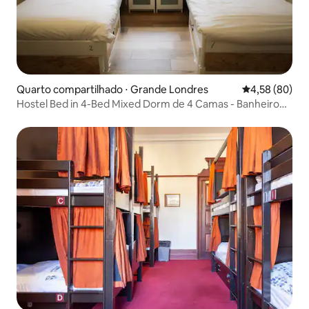
Quarto compartilhado ⋅ Grande Londres
4,58 de uma a
4,58 (80)
Hostel Bed in 4-Bed Mixed Dorm de 4 Camas - Banheiro
Compartilhado