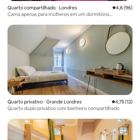
Quarto compartilhado ⋅ Londres
4,6 de uma a
4,6 (96)
Cama apenas para mulheres em um dormitório
compartilhado para 12 pessoas
Quarto privativo ⋅ Grande Londres
4,75 de uma a
4,75 (12)
Quarto duplo privativo com banheiro compartilhado