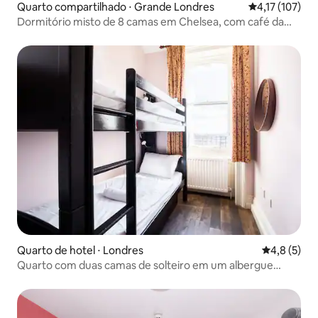
Quarto compartilhado ⋅ Grande Londres
4,17 de uma av
4,17 (107)
Dormitório misto de 8 camas em Chelsea, com café da
manhã incluso
Quarto de hotel ⋅ Londres
4,8 de uma 
4,8 (5)
Quarto com duas camas de solteiro em um albergue
boutique