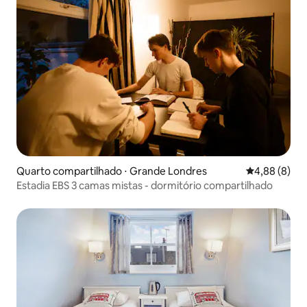
Quarto compartilhado ⋅ Grande Londres
4,88 de uma 
4,88 (8)
Estadia EBS 3 camas mistas - dormitório compartilhado