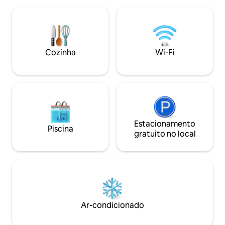
menu incrível! Nós hospedamos DJs ao
metrô Mile End. Por favor, observe que
vivo, esportes ao vivo e festas épicas e
não poderemos al
fornecemos WiFi gratuito, uma
superior ou infer
variedade de dormitórios modernos e
através deste cana
quartos privados, lavanderia, um terraço
reservas diretas. Este quarto tem um
Cozinha
Wi-Fi
no telhado e uma recepção 24 horas.
banheiro privativo
Estacionamento
Piscina
gratuito no local
Ar-condicionado