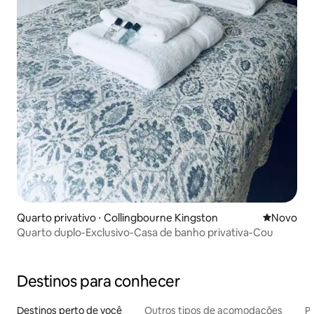
Quarto privativo ⋅ Collingbourne Kingston
Novo lugar
Novo
Quarto duplo-Exclusivo-Casa de banho privativa-Cou
Destinos para conhecer
Destinos perto de você
Outros tipos de acomodações
Pr