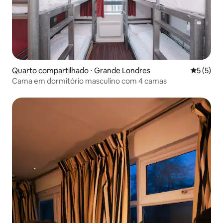
Quarto compartilhado ⋅ Grande Londres
5 de uma 
5 (5)
Cama em dormitório masculino com 4 camas