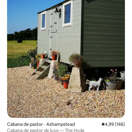
Cabana de pastor ⋅ Ashampstead
4,99 de uma av
4,99 (146)
Cabana de pastor de luxo — The Hyde