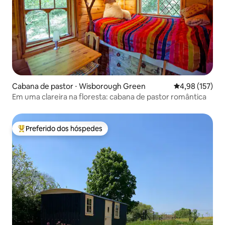
Cabana de pastor ⋅ Wisborough Green
4,98 de uma av
4,98 (157)
Em uma clareira na floresta: cabana de pastor romântica
Preferido dos hóspedes
Entre os melhores preferidos dos hóspedes