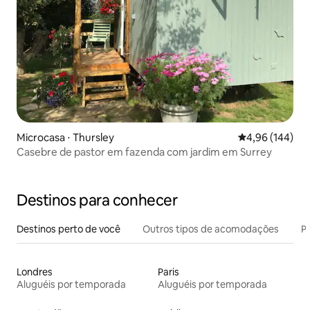
Microcasa ⋅ Thursley
4,96 de uma av
4,96 (144)
Casebre de pastor em fazenda com jardim em Surrey
Destinos para conhecer
Destinos perto de você
Outros tipos de acomodações
Pr
Londres
Paris
Aluguéis por temporada
Aluguéis por temporada