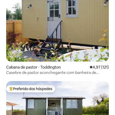
Cabana de pastor ⋅ Toddington
4,97 de uma av
4,97 (121)
Casebre de pastor aconchegante com banheira de
madeira
Preferido dos hóspedes
Entre os melhores preferidos dos hóspedes