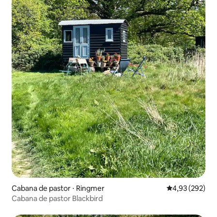
Cabana de pastor ⋅ Ringmer
4,93 de uma av
4,93 (292)
Cabana de pastor Blackbird