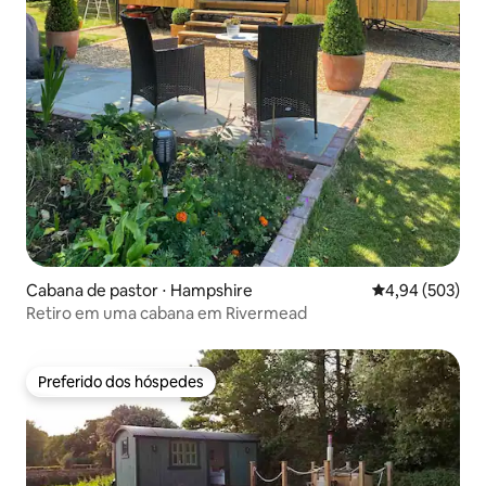
Cabana de pastor ⋅ Hampshire
4,94 de uma ava
4,94 (503)
Retiro em uma cabana em Rivermead
Preferido dos hóspedes
Preferido dos hóspedes