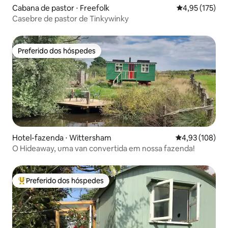
Cabana de pastor ⋅ Freefolk
4,95 de uma av
4,95 (175)
Casebre de pastor de Tinkywinky
Preferido dos hóspedes
Preferido dos hóspedes
Hotel-fazenda ⋅ Wittersham
4,93 de uma av
4,93 (108)
O Hideaway, uma van convertida em nossa fazenda!
Preferido dos hóspedes
Entre os melhores preferidos dos hóspedes