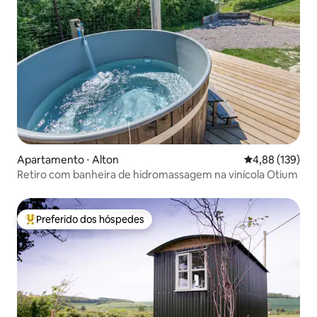
Apartamento ⋅ Alton
4,88 de uma av
4,88 (139)
Retiro com banheira de hidromassagem na vinícola Otium
Preferido dos hóspedes
Entre os melhores preferidos dos hóspedes