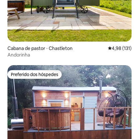
Cabana de pastor ⋅ Chastleton
4,98 de uma av
4,98 (131)
Andorinha
Preferido dos hóspedes
Preferido dos hóspedes