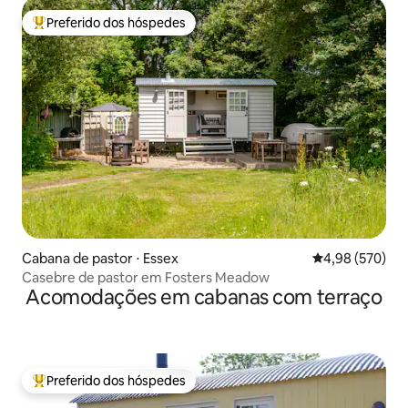
Preferido dos hóspedes
Entre os melhores preferidos dos hóspedes
Cabana de pastor ⋅ Essex
4,98 de uma ava
4,98 (570)
Casebre de pastor em Fosters Meadow
Acomodações em cabanas com terraço
Preferido dos hóspedes
Entre os melhores preferidos dos hóspedes