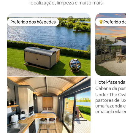
localização, limpeza e muito mais.
Preferido dos hóspedes
Preferido dos 
Preferido dos hóspedes
Entre os melhore
Hotel-fazenda ⋅ U
ngton
Cabana de pastor 
Cotswolds
Under The Owl Tr
pastores de luxo 
uma fazenda em 
uma bela vila em 
está totalmente e
especificação. Te
comodidades para 