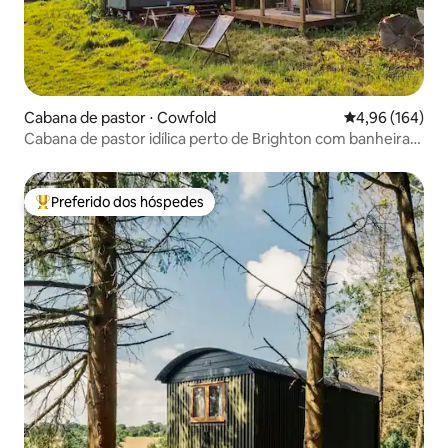
Cabana de pastor ⋅ Cowfold
4,96 de uma av
4,96 (164)
Cabana de pastor idílica perto de Brighton com banheira
de hidromassagem e Wi-Fi 4G
Preferido dos hóspedes
Entre os melhores preferidos dos hóspedes