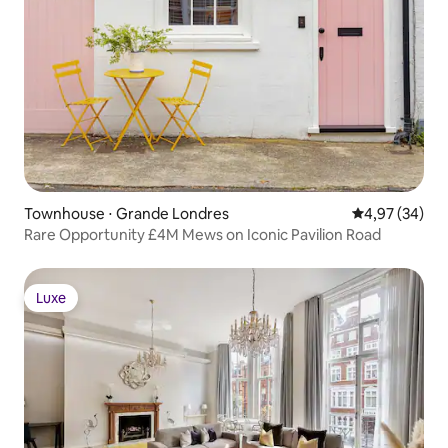
Townhouse ⋅ Grande Londres
4,97 de uma a
4,97 (34)
Rare Opportunity £4M Mews on Iconic Pavilion Road
Luxe
Luxe