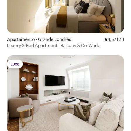
Apartamento ⋅ Grande Londres
4,57 de uma a
4,57 (21)
Luxury 2-Bed Apartment | Balcony & Co-Work
Luxe
Luxe