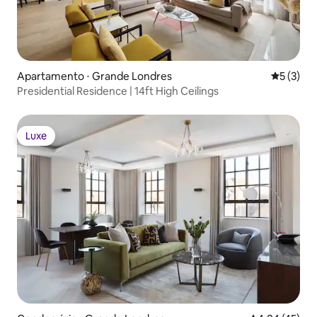
Apartamento ⋅ Grande Londres
5 de uma 
5 (3)
Presidential Residence | 14ft High Ceilings
Luxe
Luxe