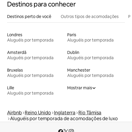
Destinos para conhecer
Destinos perto de você
Outros tipos de acomodações
Pr
Londres
Paris
Aluguéis por temporada
Aluguéis por temporada
Amsterdã
Dublin
Aluguéis por temporada
Aluguéis por temporada
Bruxelas
Manchester
Aluguéis por temporada
Aluguéis por temporada
Lille
Mostrar mais
Aluguéis por temporada
Airbnb
Reino Unido
Inglaterra
Rio Tâmisa
Aluguéis por temporada de acomodações de luxo