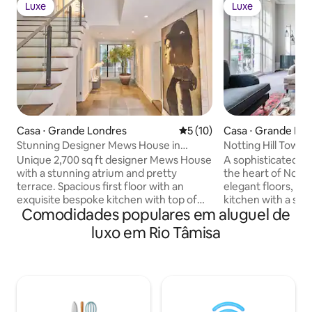
Luxe
Luxe
Luxe
Luxe
Casa ⋅ Grande Londres
5 de uma avaliação média de
5 (10)
Casa ⋅ Grande Lo
Stunning Designer Mews House in
Notting Hill Townh
Central London
Lifestyle
Unique 2,700 sq ft designer Mews House
A sophisticated 3
with a stunning atrium and pretty
the heart of Nottin
terrace. Spacious first floor with an
elegant floors, it 
exquisite bespoke kitchen with top of
kitchen with a sep
Comodidades populares em aluguel de
the range appliances and adjoining
sunlit living area w
sitting area with a beautiful media unit
windows. A dedica
luxo em Rio Tâmisa
with large TV modern fireplace and
on to a private ba
separate work area . Spacious master
bedrooms are invi
bedroom on the top floor with walk in
offering a 6ft bed
dressing area and outside terrace.
bathroom. Recent
Master bathroom complete with free
stylishly furnished
standing bath and shower with skylight .
the perfect blend