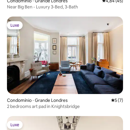
Condomínio ⋅ Grande Londres
4,84 de uma a
4,84 (45)
Near Big Ben - Luxury 3-Bed, 3-Bath
Luxe
Luxe
Condomínio ⋅ Grande Londres
5 de uma 
5 (7)
2 bedrooms art pad in Knightsbridge
Luxe
Luxe