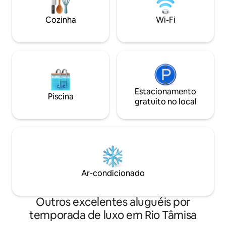
Air conditioned, sound system, Sky TV.
in one of London’s
fast internet.
neighbourhoods
Cozinha
Wi-Fi
Estacionamento
Piscina
gratuito no local
Ar-condicionado
Outros excelentes aluguéis por
temporada de luxo em Rio Tâmisa