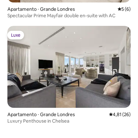
Apartamento ⋅ Grande Londres
5 de uma 
5 (6)
Spectacular Prime Mayfair double en-suite with AC
Luxe
Luxe
Apartamento ⋅ Grande Londres
4,81 de uma a
4,81 (26)
Luxury Penthouse in Chelsea