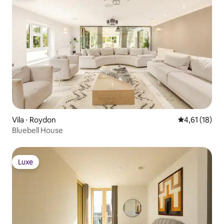
Vila ⋅ Roydon
4,61 de uma a
4,61 (18)
Bluebell House
Luxe
Luxe