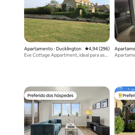
Apartamento ⋅ Ducklington
4,94 de uma avaliação m
4,94 (296)
Apartame
res
Eve Cottage Appartment, ideal para as
Apartamen
Cotswolds
Londres (
Preferido dos hóspedes
Prefe
Preferido dos hóspedes
Entre os