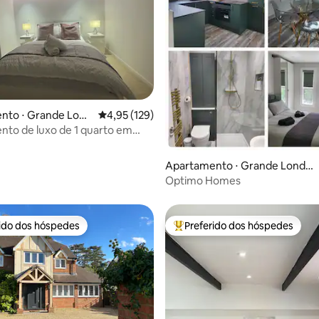
édia de 5, 296 avaliações
nto ⋅ Grande Lond
4,95 de uma avaliação média de 5, 129 avalia
4,95 (129)
to de luxo de 1 quarto em
estacionamento gratuito
Apartamento ⋅ Grande Londre
s
Optimo Homes
rido dos hóspedes
Preferido dos hóspedes
 melhores preferidos dos hóspedes
Entre os melhores preferidos d