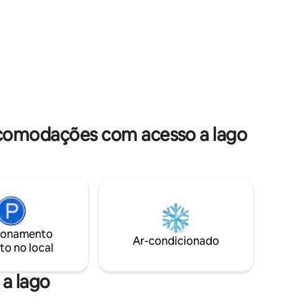
O
exemplo, Parlamento, Big Ben, Abadia de
 a apenas
Westminster, Belgravia e Mayfair. Uma
s
fuga tranquila. Cozinha
k de
meticulosamente decorada e
ntos
totalmente equipada, interiores de luxo
e concierge 24 horas por dia, 7 dias por
semana. Ótimo para crianças, 1 quarto
ites e 20%
king size e 1 sofá-cama de casal (na sala
 noites ou
de estar ou no quarto, sua escolha).
acomodações com acesso a lago
ionamento
Ar-condicionado
to no local
a lago