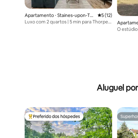
Apartamento ⋅ Staines-upon-Th
5 de uma avaliação 
5 (12)
ames
Luxo com 2 quartos | 5 min para Thorpe
Apartame
Park | 12 min para Heathrow
Maidenh
O estúdio
Berkshire
Aluguel po
Preferido dos hóspedes
Superho
Entre os melhores preferidos dos hóspedes
Superho