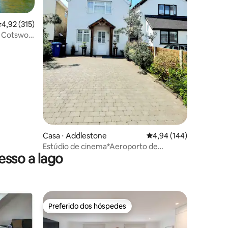
,92 de uma avaliação média de 5, 315 avaliações
4,92 (315)
m Cotswold
ções
em e
Casa ⋅ Addlestone
4,94 de uma avaliação 
4,94 (144)
Estúdio de cinema*Aeroporto de
sso a lago
Heathrow*Famílias*Estadias longas
Preferido dos hóspedes
Preferido dos hóspedes