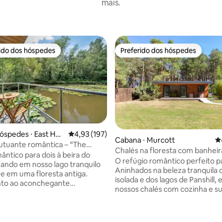
mais.
rido dos hóspedes
Preferido dos hóspedes
 melhores preferidos dos hóspedes
Preferido dos hóspedes
óspedes ⋅ East Hoa
4,93 de uma avaliação média de 5, 197 avalia
4,93 (197)
Cabana ⋅ Murcott
4
utuante romântica – “The
Chalés na floresta com banheir
ug”
ântico para dois à beira do
hidromassagem
O refúgio romântico perfeito pa
tuando em nosso lago tranquilo
Aninhados na beleza tranquila d
e em uma floresta antiga.
isolada e dos lagos de Panshill, 
nto ao aconchegante
nossos chalés com cozinha e s
 de lenha, cozinhe na cozinha
próprias banheiras de hidrom
te equipada e desperte com
privativas. Prosecco e chocolates de
gicas para o lago de todos os
cortesia na chegada (avise-me 
Na primavera, desfrute da