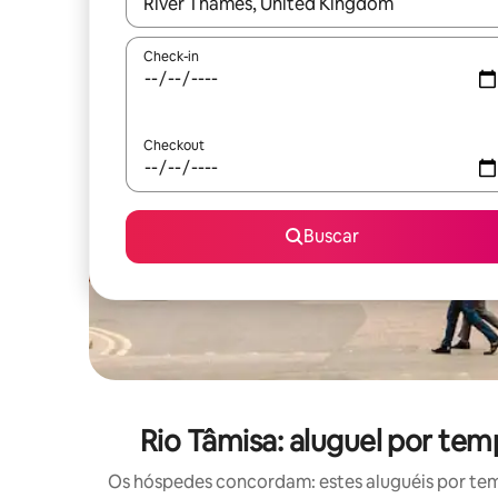
Quando os resultados estiverem disponíveis, expl
Check-in
Checkout
Buscar
Rio Tâmisa: aluguel por t
Os hóspedes concordam: estes aluguéis por te