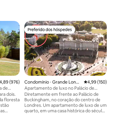
Casa de 
Preferido dos hóspedes
Prefe
Preferido dos hóspedes
Entre o
Casa de 
do rio pa
Crestyl 
hidroma
de campo
proporcio
relaxar, 
observaç
nosso pe
Oferecem
qualidad
ções
,89 de uma avaliação média de 5, 976 avaliações
4,89 (976)
Condomínio ⋅ Grande Londr
4,99 de uma avaliação 
4,99 (150)
que tem 
es
a de
Apartamento de luxo no Palácio de
deslumbrant
Buckingham com terraço
ra dois.
Diretamente em frente ao Palácio de
Cottage 
a floresta
Buckingham, no coração do centro de
redundant
estão
Londres. Um apartamento de luxo de um
secagem 
uas
quarto, em uma casa histórica do século
converti
assagem
XIX, classificada como Grau II.
cozinha 
Localização privilegiada do St. James 's
hidromas
se
Park, a 10 minutos a pé de atrações, por