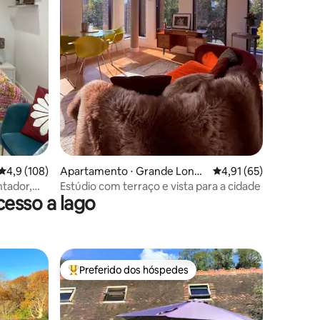
ções
4,9 de uma avaliação média de 5, 108 avaliações
4,9 (108)
Apartamento ⋅ Grande Londr
4,91 de uma avaliação
4,91 (65)
es
ntador,
Estúdio com terraço e vista para a cidade
esso a lago
Preferido dos hóspedes
os hóspedes
Entre os melhores preferidos dos hóspedes