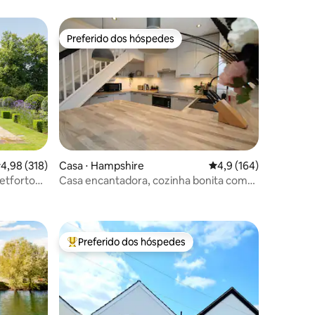
Preferido dos hóspedes
os hóspedes
Preferido dos hóspedes
,98 de uma avaliação média de 5, 318 avaliações
4,98 (318)
Casa ⋅ Hampshire
4,9 de uma avaliação 
4,9 (164)
retforton
Casa encantadora, cozinha bonita com
ções
estacionamento GRATUITO!
Preferido dos hóspedes
Entre os melhores preferidos dos hóspedes