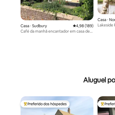
Casa ⋅ No
Lakeside 
Casa ⋅ Sudbury
4,98 de uma avaliação m
4,98 (189)
Café da manhã encantador em casa de
campo perto de prados e parques
Aluguel p
Preferido dos hóspedes
Prefe
Entre os melhores preferidos dos hóspedes
Entre os