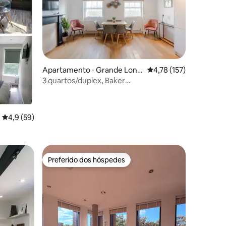
Apartamento ⋅ Grande Lond
4,78 de uma avaliação 
4,78 (157)
res
3 quartos/duplex, Baker
ções
street/Marylebone apart
4,9 de uma avaliação média de 5, 59 avaliações
4,9 (59)
Preferido dos hóspedes
os hóspedes
Preferido dos hóspedes