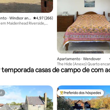
média de 5, 12 avaliações
nto ⋅ Windsor and
4,97 de uma avaliação média de 5, 266 avalia
4,97 (266)
ead
 em Maidenhead Riverside,
, Reino Unido.
Apartamento ⋅ Wendover
The Hide (Anexo) Quarto enca
r temporada casas de campo de com ac
aconchegante e tranquilo
st
Preferido dos hóspedes
st
Entre os melhores preferidos d