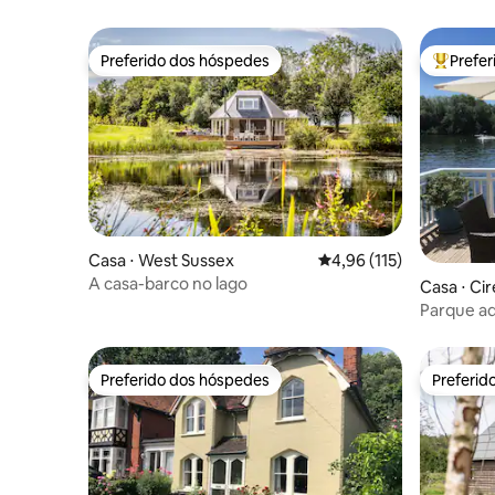
Preferido dos hóspedes
Prefe
Preferido dos hóspedes
Entre os
Casa ⋅ West Sussex
4,96 de uma avaliação m
4,96 (115)
A casa-barco no lago
Casa ⋅ Ci
Parque aq
Preferido dos hóspedes
Preferid
Preferido dos hóspedes
Preferid