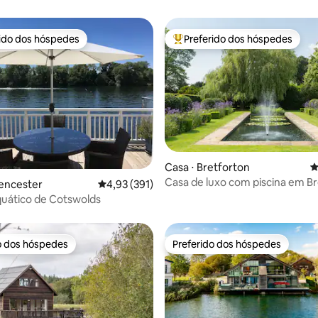
rido dos hóspedes
Preferido dos hóspedes
 melhores preferidos dos hóspedes
Entre os melhores preferidos d
édia de 5, 115 avaliações
Casa ⋅ Bretforton
4
Casa de luxo com piscina em B
rencester
4,93 de uma avaliação média de 5, 391 avalia
4,93 (391)
Manor
uático de Cotswolds
o dos hóspedes
Preferido dos hóspedes
o dos hóspedes
Preferido dos hóspedes