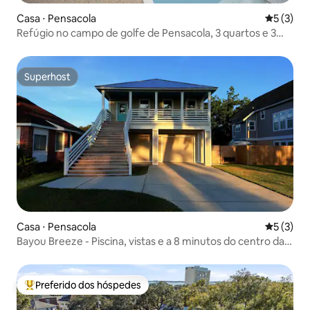
Casa ⋅ Pensacola
5 de uma 
5 (3)
Refúgio no campo de golfe de Pensacola, 3 quartos e 3
banheiros
Superhost
Superhost
Casa ⋅ Pensacola
5 de uma 
5 (3)
Bayou Breeze - Piscina, vistas e a 8 minutos do centro da
cidade
Preferido dos hóspedes
Entre os melhores preferidos dos hóspedes