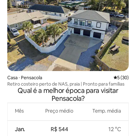
Casa ⋅ Pensacola
5 de uma a
5 (30)
Retiro costeiro perto de NAS, praia | Pronto para famílias
Qual é a melhor época para visitar
Pensacola?
Mês
Preço médio
Temp. média
Jan.
R$ 544
12 °C