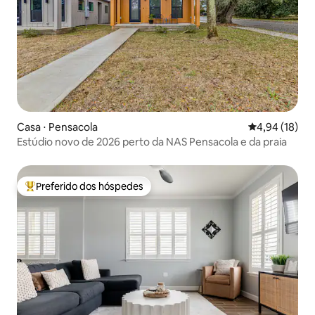
Casa ⋅ Pensacola
4,94 de uma a
4,94 (18)
Estúdio novo de 2026 perto da NAS Pensacola e da praia
Preferido dos hóspedes
Entre os melhores preferidos dos hóspedes