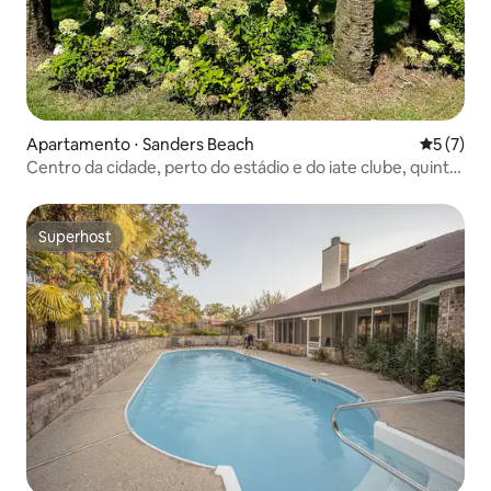
Apartamento ⋅ Sanders Beach
5 de uma 
5 (7)
Centro da cidade, perto do estádio e do iate clube, quintal
grande
Superhost
Superhost