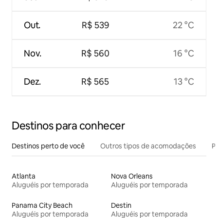
Out.
R$ 539
22 °C
Nov.
R$ 560
16 °C
Dez.
R$ 565
13 °C
Destinos para conhecer
Destinos perto de você
Outros tipos de acomodações
Pr
Atlanta
Nova Orleans
Aluguéis por temporada
Aluguéis por temporada
Panama City Beach
Destin
Aluguéis por temporada
Aluguéis por temporada