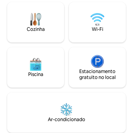
vidro. As portas francesas no quarto
Pensacola quanto
principal levam a uma varanda privativa.
ficam a 15 minutos de
Quartos no 2º andar. Cozinha
localização oferec
totalmente abastecida, lavanderia com
festivais, desfiles
máquina de lavar/secar roupa de
Pensacon e o Blue
tamanho completo, pátio privativo e
Cozinha
Wi-Fi
Descanse para as 
churrasqueira a gás. Vaga de
ou Double Bridge. Estacionamento
estacionamento no local
gratuito. PROIBI
Estacionamento
Piscina
gratuito no local
Ar-condicionado