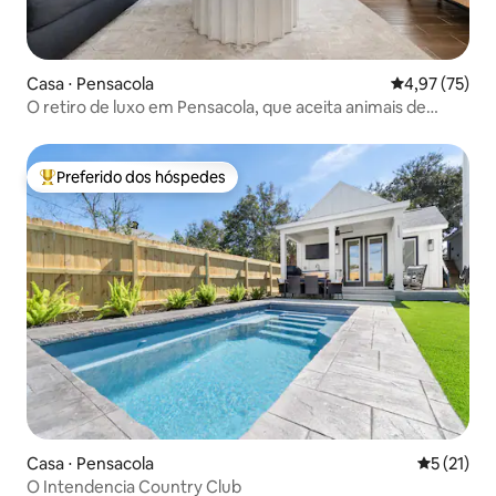
Casa ⋅ Pensacola
4,97 de uma a
4,97 (75)
O retiro de luxo em Pensacola, que aceita animais de
estimação
Preferido dos hóspedes
Entre os melhores preferidos dos hóspedes
Casa ⋅ Pensacola
5 de uma a
5 (21)
O Intendencia Country Club