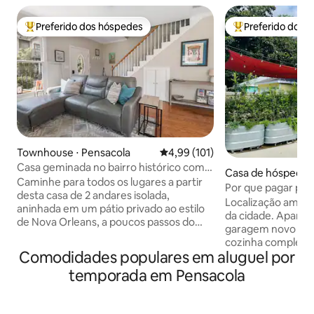
Preferido dos hóspedes
Preferido dos 
Entre os melhores preferidos dos hóspedes
Entre os melhore
Townhouse ⋅ Pensacola
4,99 de uma avaliação média de 
4,99 (101)
Casa geminada no bairro histórico com
Casa de hóspedes 
excelentes avaliações perto do centro
Caminhe para todos os lugares a partir
Por que pagar pre
desta casa de 2 andares isolada,
da cidade?
Localização amigá
aninhada em um pátio privado ao estilo
da cidade. Apartamento estúdio de
de Nova Orleans, a poucos passos do
garagem novo e l
histórico distrito de Sevilha, DT
cozinha completa
Pensacola e a uma curta distância de
Comodidades populares em aluguel por
lavar/secar roupa. A cinco quarteirões
carro da praia. Os quartos têm banheiros
do corredor princi
temporada em Pensacola
privativos, com banheiras de ferro
Pensacola. Palafox Street, restaurantes,
fundido recém-renovadas, luminárias de
bares e lojas pode
aço inoxidável e portas de chuveiro de
minutos a pé (800 metro