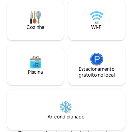
Aproveite um enorme deck privativo
estadia médica, vi
com área de estar, churrasqueira, lareira
em uma missão d
externa, mesa de jantar para 6 pessoas e
trabalhando remo
vista para a cidade. Máquina de
acomodação ofere
lavar/secar, roupas de cama, colchão de
verdade, um espaç
Cozinha
Wi-Fi
ar, carregador para veículo elétrico
dedicado, lavande
mediante solicitação. Os hóspedes têm
privativo e um qui
acesso ao andar principal da casa, ao
pode se esticar —
deck e ao estacionamento privativo.
tranquilo de Birm
Estacionamento
Piscina
gratuito no local
Ar-condicionado