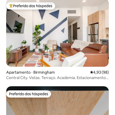
Preferido dos hóspedes
Entre os melhores preferidos dos hóspedes
Apartamento ⋅ Birmingham
4,93 de uma a
4,93 (98)
Central City. Vistas. Terraço. Academia. Estacionamento.
Restaurante
Preferido dos hóspedes
Preferido dos hóspedes