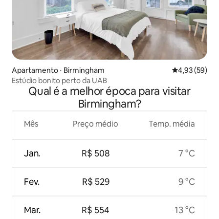
Apartamento ⋅ Birmingham
4,93 de uma a
4,93 (59)
Estúdio bonito perto da UAB
Qual é a melhor época para visitar
Birmingham?
Mês
Preço médio
Temp. média
Jan.
R$ 508
7 °C
Fev.
R$ 529
9 °C
Mar.
R$ 554
13 °C