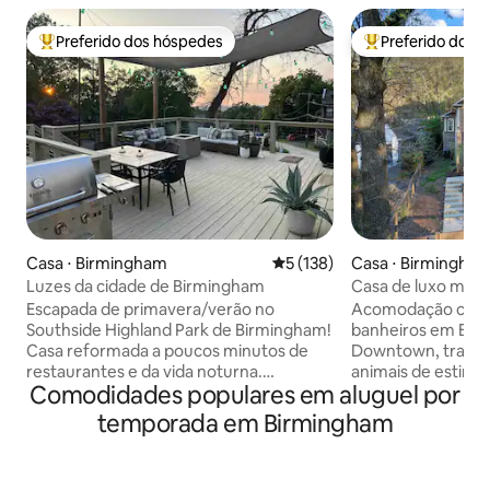
Preferido dos hóspedes
Preferido dos 
Entre os melhores preferidos dos hóspedes
Entre os melhore
Casa ⋅ Birmingham
5 de uma avaliação média de 
5 (138)
Casa ⋅ Birmingha
Luzes da cidade de Birmingham
Casa de luxo mod
banheiros que ace
Escapada de primavera/verão no
Acomodação com 3
estimação perto 
Southside Highland Park de Birmingham!
banheiros em Bir
Casa reformada a poucos minutos de
Downtown, tranqui
restaurantes e da vida noturna.
animais de estima
Comodidades populares em aluguel por
Capacidade para 6 pessoas, com 1 cama
casa de um único 
king size + 2 camas queen size (colchões
mobiliada, a cinco
temporada em Birmingham
Leesa), 1 banheiro, sala de estar
UAB, projetada p
aconchegante com lareira a gás e
precisam de mais 
cozinha completa com Keurig.
hotel. Quer você 