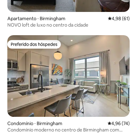
Apartamento ⋅ Birmingham
4,98 de uma a
4,98 (61)
NOVO loft de luxo no centro da cidade
Preferido dos hóspedes
Preferido dos hóspedes
Condomínio ⋅ Birmingham
4,96 de uma a
4,96 (74)
Condomínio moderno no centro de Birmingham com
acesso ao terraço