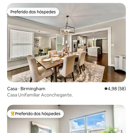
Preferido dos hóspedes
Preferido dos hóspedes
Casa ⋅ Birmingham
4,98 de uma a
4,98 (58)
Casa Unifamiliar Aconchegante.
Preferido dos hóspedes
Entre os melhores preferidos dos hóspedes