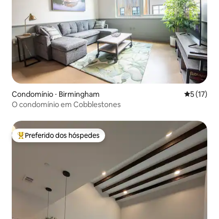
Condomínio ⋅ Birmingham
5 de uma a
5 (17)
O condomínio em Cobblestones
Preferido dos hóspedes
Entre os melhores preferidos dos hóspedes