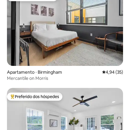
Apartamento ⋅ Birmingham
4,94 de uma a
4,94 (35)
Mercantile on Morris
Preferido dos hóspedes
Entre os melhores preferidos dos hóspedes