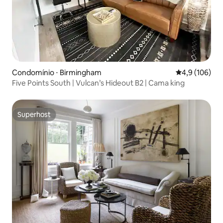
Condomínio ⋅ Birmingham
4,9 de uma av
4,9 (106)
Five Points South | Vulcan’s Hideout B2 | Cama king
Superhost
Superhost