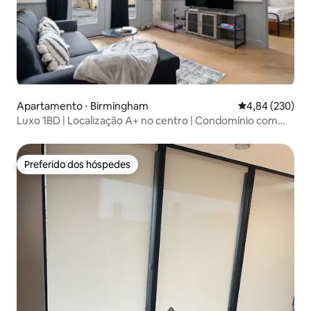
Apartamento ⋅ Birmingham
4,84 de uma ava
4,84 (230)
Luxo 1BD | Localização A+ no centro | Condomínio com
cama king size
Preferido dos hóspedes
Preferido dos hóspedes