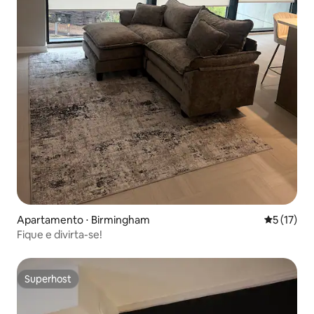
Apartamento ⋅ Birmingham
5 de uma a
5 (17)
Fique e divirta-se!
Superhost
Superhost