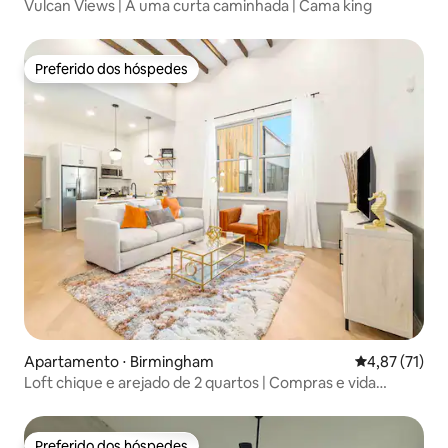
Vulcan Views | A uma curta caminhada | Cama king
Preferido dos hóspedes
Preferido dos hóspedes
Apartamento ⋅ Birmingham
4,87 de uma a
4,87 (71)
Loft chique e arejado de 2 quartos | Compras e vida
noturna nas proximidades
Preferido dos hóspedes