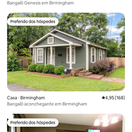
Bangalô Genesis em Birmingham
Preferido dos hóspedes
Preferido dos hóspedes
Casa ⋅ Birmingham
4,95 de uma av
4,95 (168)
Bangalô aconchegante em Birmingham
Preferido dos hóspedes
Preferido dos hóspedes