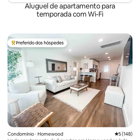
Aluguel de apartamento para
temporada com Wi-Fi
Preferido dos hóspedes
Entre os melhores preferidos dos hóspedes
Condomínio ⋅ Homewood
5 de uma av
5 (148)