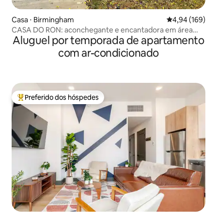
Casa ⋅ Birmingham
4,94 de uma av
4,94 (169)
CASA DO RON: aconchegante e encantadora em área
Aluguel por temporada de apartamento
revitalizante
com ar-condicionado
Preferido dos hóspedes
Entre os melhores preferidos dos hóspedes