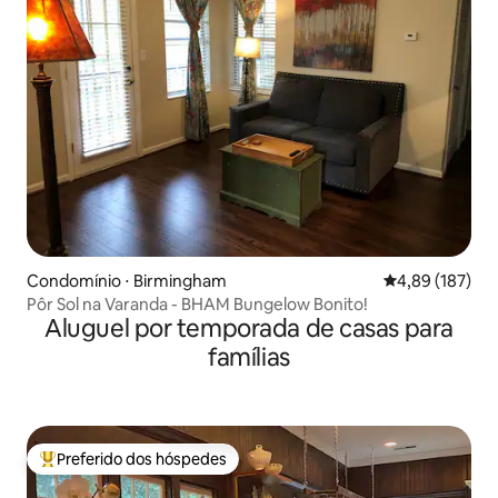
Condomínio ⋅ Birmingham
4,89 de uma av
4,89 (187)
Pôr Sol na Varanda - BHAM Bungelow Bonito!
Aluguel por temporada de casas para
famílias
Preferido dos hóspedes
Entre os melhores preferidos dos hóspedes