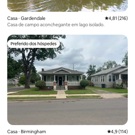
Casa ⋅ Gardendale
4,81 de uma av
4,81 (216)
Casa de campo aconchegante em lago isolado.
Preferido dos hóspedes
Preferido dos hóspedes
Casa ⋅ Birmingham
4,9 de uma av
4,9 (114)