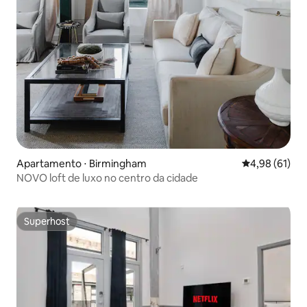
Apartamento ⋅ Birmingham
4,98 de uma a
4,98 (61)
NOVO loft de luxo no centro da cidade
Superhost
Superhost