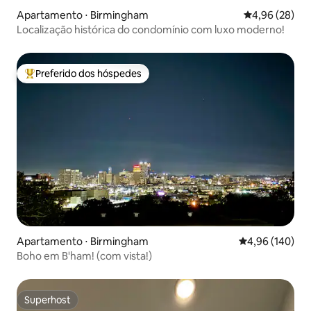
Apartamento ⋅ Birmingham
4,96 de uma a
4,96 (28)
Localização histórica do condomínio com luxo moderno!
Preferido dos hóspedes
Entre os melhores preferidos dos hóspedes
Apartamento ⋅ Birmingham
4,96 de uma av
4,96 (140)
Boho em B'ham! (com vista!)
Superhost
Superhost