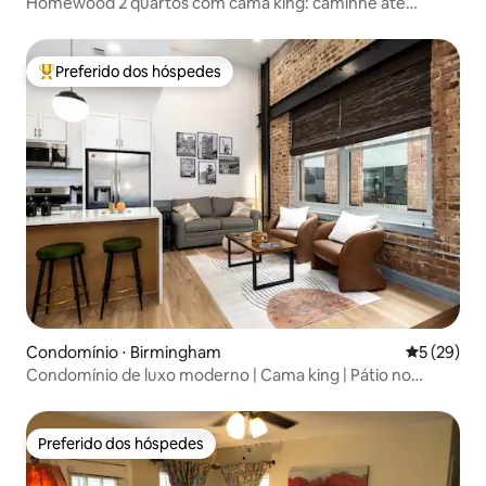
Homewood 2 quartos com cama king: caminhe até
restaurantes
Preferido dos hóspedes
Entre os melhores preferidos dos hóspedes
Condomínio ⋅ Birmingham
5 de uma a
5 (29)
Condomínio de luxo moderno | Cama king | Pátio no
terraço
Preferido dos hóspedes
Preferido dos hóspedes