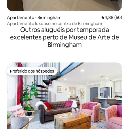
Apartamento ⋅ Birmingham
4,88 de uma a
4,88 (50)
Apartamento luxuoso no centro de Birmingham
Outros aluguéis por temporada
excelentes perto de Museu de Arte de
Birmingham
Preferido dos hóspedes
Preferido dos hóspedes