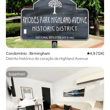
Condomínio ⋅ Birmingham
4,9 de uma av
4,9 (124)
Distrito histórico do coração da Highland Avenue
Superhost
Superhost