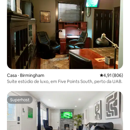
Casa ⋅ Birmingham
4,91 de uma av
4,91 (806)
Suíte estúdio de luxo, em Five Points South, perto da UAB.
Superhost
Superhost