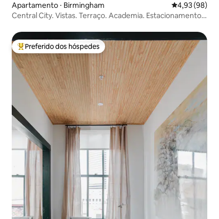
Apartamento ⋅ Birmingham
4,93 de uma a
4,93 (98)
Central City. Vistas. Terraço. Academia. Estacionamento.
Restaurante
Preferido dos hóspedes
Entre os melhores preferidos dos hóspedes