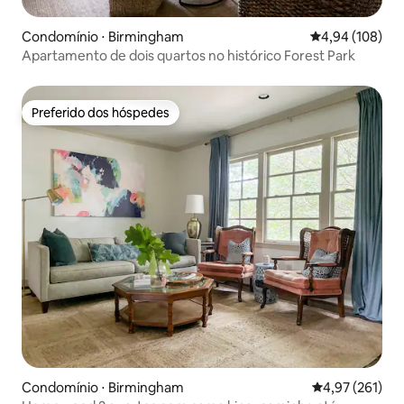
Condomínio ⋅ Birmingham
4,94 de uma av
4,94 (108)
Apartamento de dois quartos no histórico Forest Park
Preferido dos hóspedes
Preferido dos hóspedes
Condomínio ⋅ Birmingham
4,97 de uma av
4,97 (261)