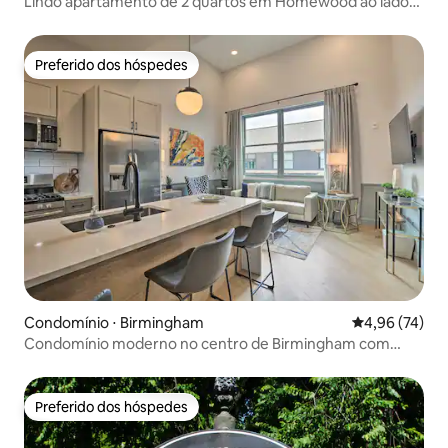
Lindo apartamento de 2 quartos em Homewood ao lado
de SOHO
Preferido dos hóspedes
Preferido dos hóspedes
Condomínio ⋅ Birmingham
4,96 de uma a
4,96 (74)
Condomínio moderno no centro de Birmingham com
acesso ao terraço
Preferido dos hóspedes
Preferido dos hóspedes