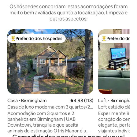
Os hóspedes concordam: estas acomodações foram
muito bem avaliadas quanto a localização, limpeza e
outros aspectos.
Preferido dos hóspedes
Preferido dos 
Entre os melhores preferidos dos hóspedes
Entre os melhore
Casa ⋅ Birmingham
4,98 de uma avaliação média de 
4,98 (113)
Loft ⋅ Birmingham
Casa de luxo moderna com 3 quartos/2
Loft estúdio cláss
banheiros que aceita animais de
centro da cidade
Acomodação com 3 quartos e 2
Experimente Birmi
estimação perto da UAB
banheiros em Birmingham | UAB
coração do centro 
Downtown, tranquila e que aceita
elegante, perfeito
animais de estimação O Iris Manor é uma
viajantes individu
casa de um único andar, totalmente
cama king size Ne