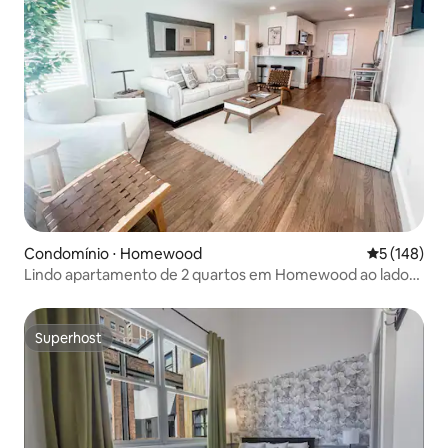
Condomínio ⋅ Homewood
5 de uma av
5 (148)
Lindo apartamento de 2 quartos em Homewood ao lado
de SOHO
Superhost
Superhost