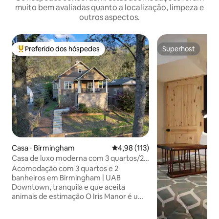
muito bem avaliadas quanto a localização, limpeza e
outros aspectos.
Preferido dos hóspedes
Superhost
Entre os melhores preferidos dos hóspedes
Superhost
Casa ⋅ Birmingham
4,98 de uma avaliação média de 
4,98 (113)
Casa de luxo moderna com 3 quartos/2
banheiros que aceita animais de
Acomodação com 3 quartos e 2
estimação perto da UAB
banheiros em Birmingham | UAB
Downtown, tranquila e que aceita
animais de estimação O Iris Manor é uma
casa de um único andar, totalmente
mobiliada, a cinco minutos do Hospital