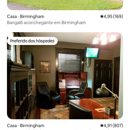
Casa ⋅ Birmingham
4,95 de uma av
4,95 (169)
Bangalô aconchegante em Birmingham
Preferido dos hóspedes
Preferido dos hóspedes
Casa ⋅ Birmingham
4,91 de uma av
4,91 (807)