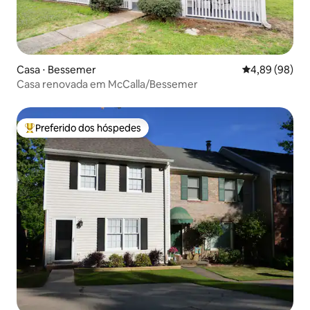
Casa ⋅ Bessemer
4,89 de uma av
4,89 (98)
Casa renovada em McCalla/Bessemer
Preferido dos hóspedes
Entre os melhores preferidos dos hóspedes