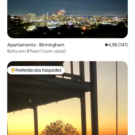
Apartamento ⋅ Birmingham
4,96 de uma av
4,96 (141)
Boho em B'ham! (com vista!)
Preferido dos hóspedes
Entre os melhores preferidos dos hóspedes