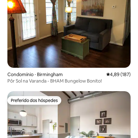
Condomínio ⋅ Birmingham
4,89 de uma av
4,89 (187)
Pôr Sol na Varanda - BHAM Bungelow Bonito!
Preferido dos hóspedes
Preferido dos hóspedes