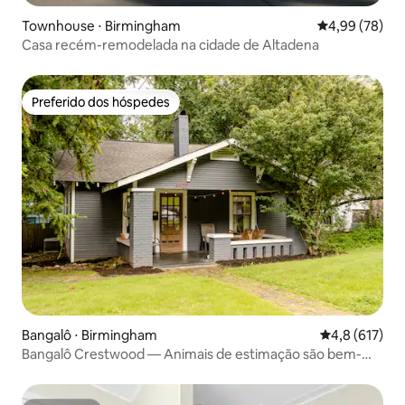
Townhouse ⋅ Birmingham
4,99 de uma a
4,99 (78)
Casa recém-remodelada na cidade de Altadena
Preferido dos hóspedes
Preferido dos hóspedes
Bangalô ⋅ Birmingham
4,8 de uma av
4,8 (617)
Bangalô Crestwood — Animais de estimação são bem-
vindos c/ PISCINA