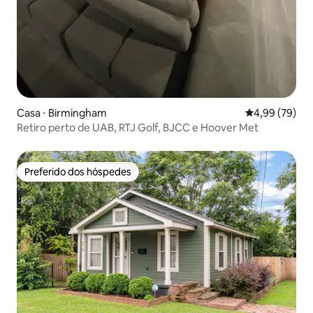
Casa ⋅ Birmingham
4,99 de uma a
4,99 (79)
Retiro perto de UAB, RTJ Golf, BJCC e Hoover Met
Preferido dos hóspedes
Preferido dos hóspedes