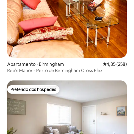
Apartamento ⋅ Birmingham
4,85 de uma av
4,85 (258)
Ree's Manor - Perto de Birmingham Cross Plex
Preferido dos hóspedes
Preferido dos hóspedes