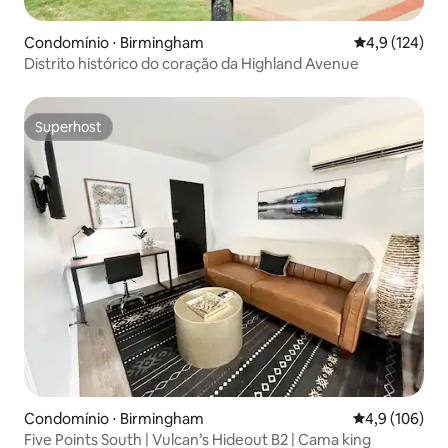
Condomínio ⋅ Birmingham
4,9 de uma av
4,9 (124)
Distrito histórico do coração da Highland Avenue
Superhost
Superhost
Condomínio ⋅ Birmingham
4,9 de uma av
4,9 (106)
Five Points South | Vulcan’s Hideout B2 | Cama king