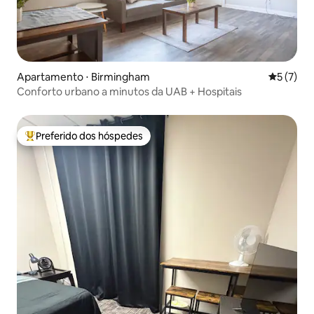
Apartamento ⋅ Birmingham
5 de uma 
5 (7)
Conforto urbano a minutos da UAB + Hospitais
Preferido dos hóspedes
Entre os melhores preferidos dos hóspedes