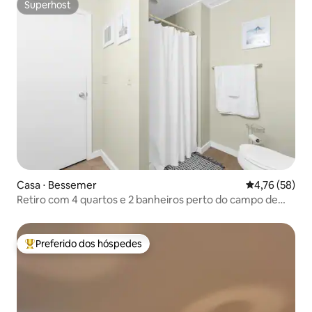
Superhost
Superhost
Casa ⋅ Bessemer
4,76 de uma a
4,76 (58)
Retiro com 4 quartos e 2 banheiros perto do campo de
golfe Ross Bridge
Preferido dos hóspedes
Entre os melhores preferidos dos hóspedes