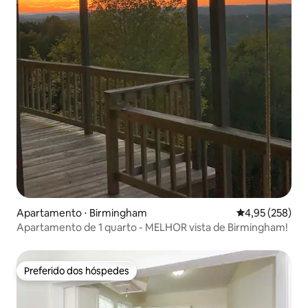
Apartamento ⋅ Birmingham
4,95 de uma av
4,95 (258)
Apartamento de 1 quarto - MELHOR vista de Birmingham!
Preferido dos hóspedes
Preferido dos hóspedes