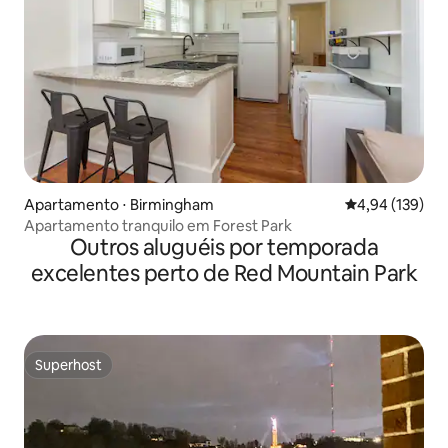
Apartamento ⋅ Birmingham
4,94 de uma av
4,94 (139)
Apartamento tranquilo em Forest Park
Outros aluguéis por temporada
excelentes perto de Red Mountain Park
Superhost
Superhost