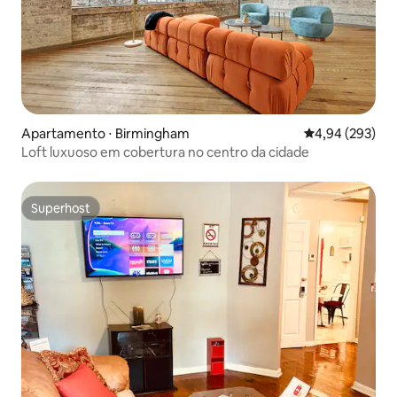
Apartamento ⋅ Birmingham
4,94 de uma ava
4,94 (293)
Loft luxuoso em cobertura no centro da cidade
Superhost
Superhost