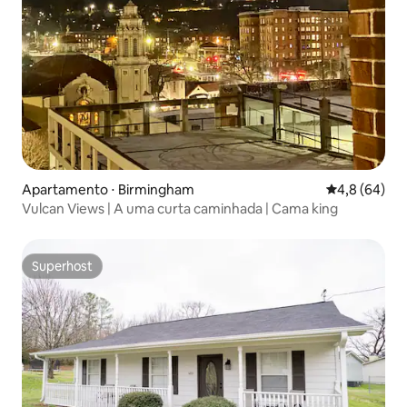
Apartamento ⋅ Birmingham
4,8 de uma a
4,8 (64)
Vulcan Views | A uma curta caminhada | Cama king
Superhost
Superhost