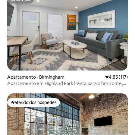
Superhost
Apartamento ⋅ Birmingham
4,85 de uma av
4,85 (117)
Apartamento em Highland Park | Vista para o horizonte,
cama king
Preferido dos hóspedes
Preferido dos hóspedes