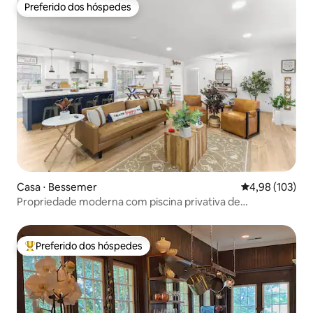
Preferido dos hóspedes
Preferido dos hóspedes
Casa ⋅ Bessemer
4,98 de uma av
4,98 (103)
Propriedade moderna com piscina privativa de
1,2 hectares! Perto do Hoover Met
Preferido dos hóspedes
Entre os melhores preferidos dos hóspedes