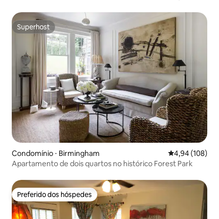
Superhost
Superhost
Condomínio ⋅ Birmingham
4,94 de uma av
4,94 (108)
Apartamento de dois quartos no histórico Forest Park
Preferido dos hóspedes
Preferido dos hóspedes