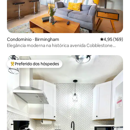
Condomínio ⋅ Birmingham
4,95 de uma av
4,95 (169)
Elegância moderna na histórica avenida Cobblestone
Morris
Preferido dos hóspedes
Entre os melhores preferidos dos hóspedes