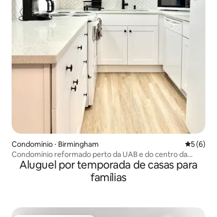
Condomínio ⋅ Birmingham
5 de uma 
5 (6)
Condomínio reformado perto da UAB e do centro da
Aluguel por temporada de casas para
cidade, estacionamento gratuito
famílias