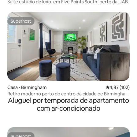
Suíte estúdio de luxo, em Five Points South, perto da UAB.
Superhost
Superhost
Casa ⋅ Birmingham
4,87 de uma av
4,87 (102)
Retiro moderno perto do centro da cidade de Birmingham
Aluguel por temporada de apartamento
com vistas
com ar-condicionado
Superhost