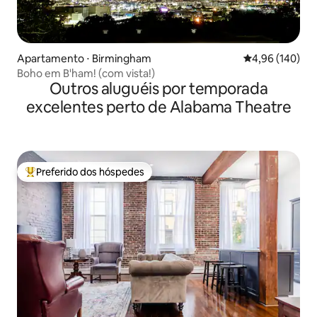
Apartamento ⋅ Birmingham
4,96 de uma av
4,96 (140)
Boho em B'ham! (com vista!)
Outros aluguéis por temporada
excelentes perto de Alabama Theatre
Preferido dos hóspedes
Entre os melhores preferidos dos hóspedes