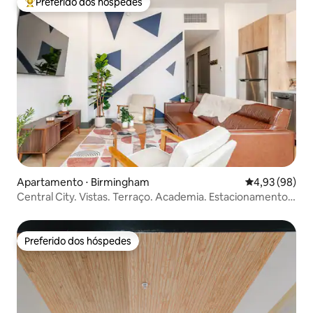
Preferido dos hóspedes
Entre os melhores preferidos dos hóspedes
Apartamento ⋅ Birmingham
4,93 de uma a
4,93 (98)
Central City. Vistas. Terraço. Academia. Estacionamento.
Restaurante
Preferido dos hóspedes
Preferido dos hóspedes