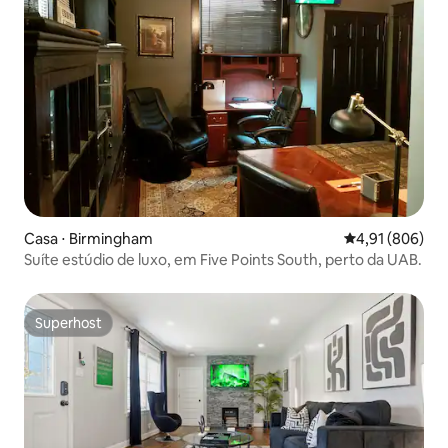
Casa ⋅ Birmingham
4,91 de uma av
4,91 (806)
Suíte estúdio de luxo, em Five Points South, perto da UAB.
Superhost
Superhost