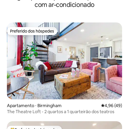
com ar-condicionado
Preferido dos hóspedes
Preferido dos hóspedes
Apartamento ⋅ Birmingham
4,96 de uma a
4,96 (49)
The Theatre Loft - 2 quartos a 1 quarteirão dos teatros