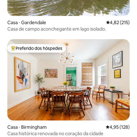
Casa ⋅ Gardendale
4,82 de uma av
4,82 (215)
Casa de campo aconchegante em lago isolado.
Preferido dos hóspedes
Entre os melhores preferidos dos hóspedes
Casa ⋅ Birmingham
4,95 de uma av
4,95 (128)
Casa histórica renovada no coração da cidade