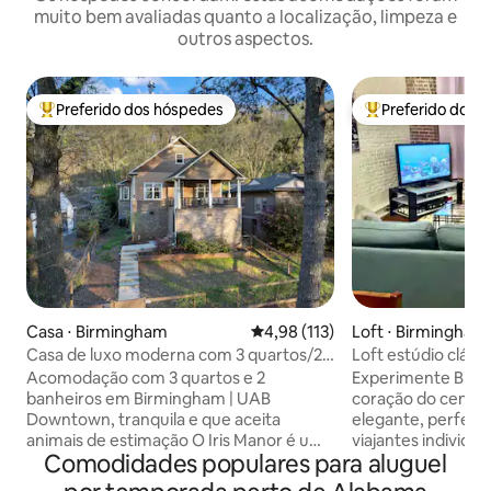
muito bem avaliadas quanto a localização, limpeza e
outros aspectos.
Preferido dos hóspedes
Preferido dos 
Entre os melhores preferidos dos hóspedes
Entre os melhore
Casa ⋅ Birmingham
4,98 de uma avaliação média de 
4,98 (113)
Loft ⋅ Birmingham
Casa de luxo moderna com 3 quartos/2
Loft estúdio cláss
banheiros que aceita animais de
centro da cidade
Acomodação com 3 quartos e 2
Experimente Birmi
estimação perto da UAB
banheiros em Birmingham | UAB
coração do centro 
Downtown, tranquila e que aceita
elegante, perfeito
animais de estimação O Iris Manor é uma
viajantes individu
Comodidades populares para aluguel
casa de um único andar, totalmente
cama king size Ne
mobiliada, a cinco minutos do Hospital
viscoelástica e ac