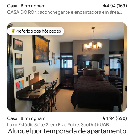
Casa ⋅ Birmingham
4,94 de uma av
4,94 (169)
CASA DO RON: aconchegante e encantadora em área
revitalizante
Preferido dos hóspedes
Entre os melhores preferidos dos hóspedes
Casa ⋅ Birmingham
4,94 de uma ava
4,94 (690)
Luxo Estúdio Suíte 2, em Five Points South @ UAB.
Aluguel por temporada de apartamento