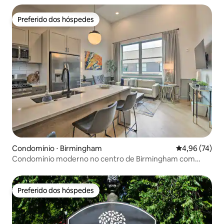
Preferido dos hóspedes
Preferido dos hóspedes
Condomínio ⋅ Birmingham
4,96 de uma a
4,96 (74)
Condomínio moderno no centro de Birmingham com
acesso ao terraço
Preferido dos hóspedes
Preferido dos hóspedes