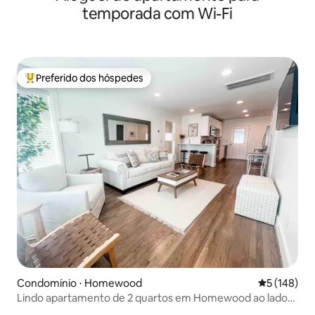
temporada com Wi-Fi
Preferido dos hóspedes
Entre os melhores preferidos dos hóspedes
Condomínio ⋅ Homewood
5 de uma av
5 (148)
Lindo apartamento de 2 quartos em Homewood ao lado
de SOHO