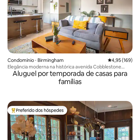
Condomínio ⋅ Birmingham
4,95 de uma av
4,95 (169)
Elegância moderna na histórica avenida Cobblestone
Aluguel por temporada de casas para
Morris
famílias
Preferido dos hóspedes
Entre os melhores preferidos dos hóspedes