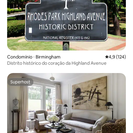
Condomínio ⋅ Birmingham
4,9 de uma av
4,9 (124)
Distrito histórico do coração da Highland Avenue
Superhost
Superhost