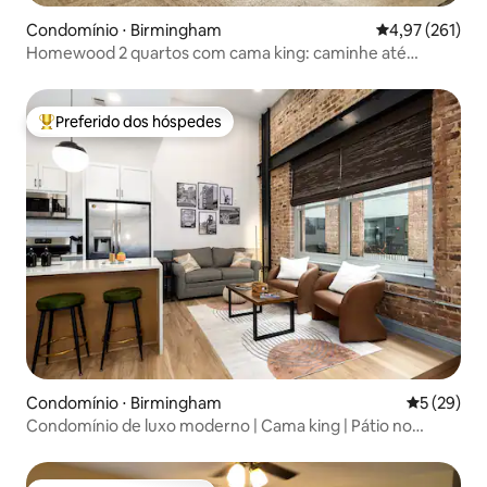
Condomínio ⋅ Birmingham
4,97 de uma av
4,97 (261)
Homewood 2 quartos com cama king: caminhe até
restaurantes
Preferido dos hóspedes
Entre os melhores preferidos dos hóspedes
Condomínio ⋅ Birmingham
5 de uma a
5 (29)
Condomínio de luxo moderno | Cama king | Pátio no
terraço