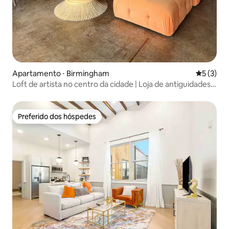
Apartamento ⋅ Birmingham
5 de uma 
5 (3)
Loft de artista no centro da cidade | Loja de antiguidades +
vistas da cidade
Preferido dos hóspedes
Preferido dos hóspedes