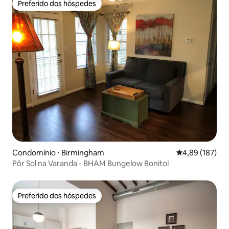
Preferido dos hóspedes
Preferido dos hóspedes
Condomínio ⋅ Birmingham
4,89 de uma av
4,89 (187)
Pôr Sol na Varanda - BHAM Bungelow Bonito!
Preferido dos hóspedes
Preferido dos hóspedes