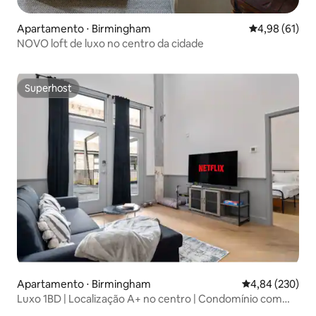
Apartamento ⋅ Birmingham
4,98 de uma a
4,98 (61)
NOVO loft de luxo no centro da cidade
Superhost
Superhost
Apartamento ⋅ Birmingham
4,84 de uma ava
4,84 (230)
Luxo 1BD | Localização A+ no centro | Condomínio com
cama king size