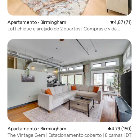
Apartamento ⋅ Birmingham
4,87 de uma a
4,87 (71)
Loft chique e arejado de 2 quartos | Compras e vida
noturna nas proximidades
Apartamento ⋅ Birmingham
4,79 de uma av
4,79 (150)
The Vintage Gem | Estacionamento coberto | 8 camas | DT