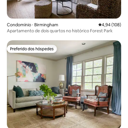
Condomínio ⋅ Birmingham
4,94 de uma av
4,94 (108)
Apartamento de dois quartos no histórico Forest Park
Preferido dos hóspedes
Preferido dos hóspedes