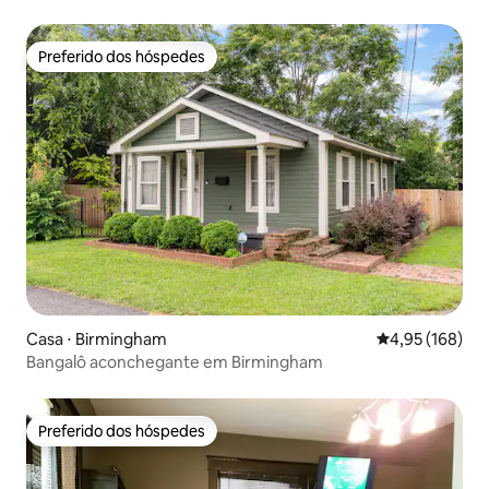
Preferido dos hóspedes
Preferido dos hóspedes
Casa ⋅ Birmingham
4,95 de uma av
4,95 (168)
Bangalô aconchegante em Birmingham
Preferido dos hóspedes
Preferido dos hóspedes