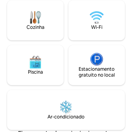
totalmente abastecida. Aproveite o
praia e de um píer
acesso rápido e central aos melhores
Perfeito para fam
restaurantes, mercados e atividades.
uma viagem costei
Equipamento de praia gratuito e
localização: - Caminhada de 3 minutos
estacionamento incluídos! Estadias
até o acesso à pra
Cozinha
Wi-Fi
mensais para aposentados são bem-
Caminhada de 2 mi
vindas — entre em contato para obter
pesca da Little Lagoon - 3 milh
detalhes :)
Hangout/Shrimp F
Estacionamento
Piscina
gratuito no local
Ar-condicionado