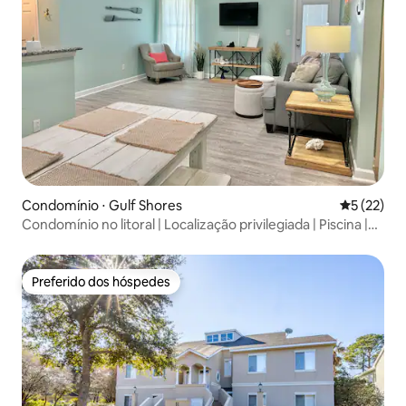
Condomínio ⋅ Gulf Shores
5 de uma a
5 (22)
Condomínio no litoral | Localização privilegiada | Piscina |
GulfShores
Preferido dos hóspedes
Preferido dos hóspedes