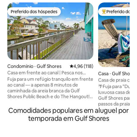
Preferido dos hóspedes
Preferido dos 
Preferido dos hóspedes
Entre os melhore
Condomínio ⋅ Gulf Shores
4,96 de uma avaliação média de 
4,96 (118)
Casa em frente ao canal | Pesca nos
Casa ⋅ Gulf Shores
píeres | Caminhe até a praia
Fuja para um refúgio tranquilo em frente
Casa de praia com
ao canal — a apenas 8 minutos de
hidromassagem e l
🌴Fuja para "Dune
caminhada da areia branca da Gulf
luxuosa casa de pr
Shores Public Beach e do The Hangout!
Gulf Shores para 
Pesque ou lance um barco a partir de
passos da praia e d
cais de fácil acesso ao longo do canal.
Comodidades populares em aluguel por
retiro de 1.800 p
Tome café e relaxe em um amplo deck
uma banheira de
temporada em Gulf Shores
com vistas pitorescas à beira-mar. Faça
privativa, lareira, 
um churrasco na área de churrasco à
cozinha gourmet e
beira da água ou cozinhe na cozinha
com um fliperama!