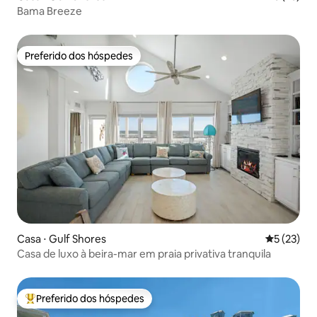
Bama Breeze
Preferido dos hóspedes
Preferido dos hóspedes
Casa ⋅ Gulf Shores
5 de uma a
5 (23)
Casa de luxo à beira-mar em praia privativa tranquila
Preferido dos hóspedes
Entre os melhores preferidos dos hóspedes