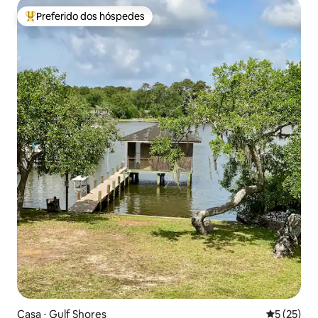
Preferido dos hóspedes
Entre os melhores preferidos dos hóspedes
Casa ⋅ Gulf Shores
5 de uma a
5 (25)