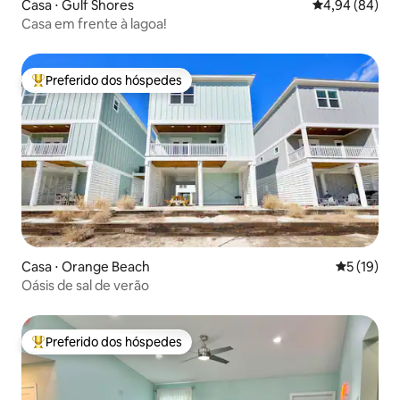
Casa ⋅ Gulf Shores
4,94 de uma av
4,94 (84)
Casa em frente à lagoa!
Preferido dos hóspedes
Entre os melhores preferidos dos hóspedes
Casa ⋅ Orange Beach
5 de uma a
5 (19)
Oásis de sal de verão
Preferido dos hóspedes
Entre os melhores preferidos dos hóspedes