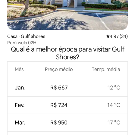
Casa ⋅ Gulf Shores
4,97 de uma a
4,97 (34)
Península 02H
Qual é a melhor época para visitar Gulf
Shores?
Mês
Preço médio
Temp. média
Jan.
R$ 667
12 °C
Fev.
R$ 724
14 °C
Mar.
R$ 950
17 °C