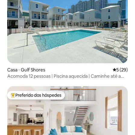
Casa ⋅ Gulf Shores
5 de uma a
5 (29)
Acomoda 12 pessoas | Piscina aquecida | Caminhe até a
praia
Preferido dos hóspedes
Entre os melhores preferidos dos hóspedes