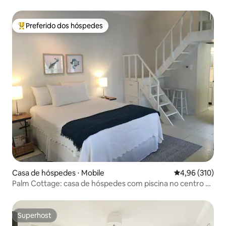
Preferido dos hóspedes
Entre os melhores preferidos dos hóspedes
Casa de hóspedes ⋅ Mobile
4,96 de uma av
4,96 (310)
Palm Cottage: casa de hóspedes com piscina no centro da
cidade
Superhost
Superhost