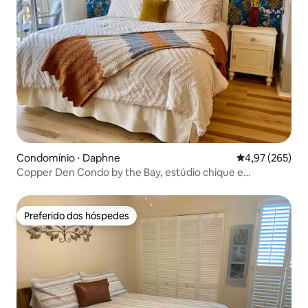
Condomínio ⋅ Daphne
4,97 de uma av
4,97 (265)
Copper Den Condo by the Bay, estúdio chique e
aconchegante
Preferido dos hóspedes
Preferido dos hóspedes