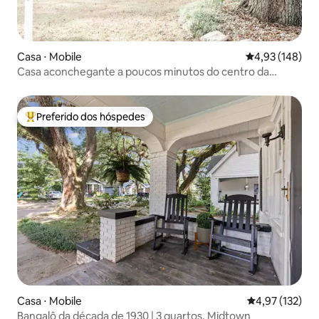
Casa ⋅ Mobile
4,93 de uma av
4,93 (148)
Casa aconchegante a poucos minutos do centro da
cidade
Preferido dos hóspedes
Entre os melhores preferidos dos hóspedes
Casa ⋅ Mobile
4,97 de uma av
4,97 (132)
Bangalô da década de 1930 | 3 quartos, Midtown