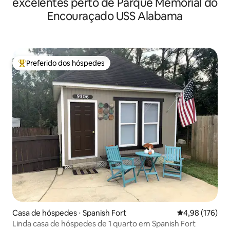
excelentes perto de Parque Memorial do
Encouraçado USS Alabama
Preferido dos hóspedes
Entre os melhores preferidos dos hóspedes
Casa de hóspedes ⋅ Spanish Fort
4,98 de uma av
4,98 (176)
Linda casa de hóspedes de 1 quarto em Spanish Fort