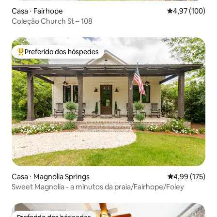
Casa ⋅ Fairhope
4,97 de uma av
4,97 (100)
Coleção Church St – 108
Preferido dos hóspedes
Entre os melhores preferidos dos hóspedes
Casa ⋅ Magnolia Springs
4,99 de uma av
4,99 (175)
Sweet Magnolia - a minutos da praia/Fairhope/Foley