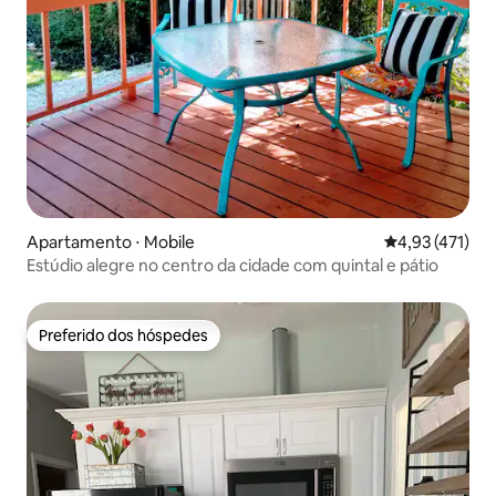
Apartamento ⋅ Mobile
4,93 de uma av
4,93 (471)
Estúdio alegre no centro da cidade com quintal e pátio
Preferido dos hóspedes
Preferido dos hóspedes