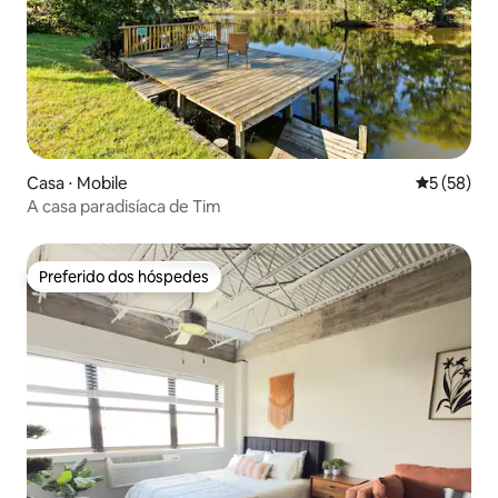
Casa ⋅ Mobile
5 de uma a
5 (58)
A casa paradisíaca de Tim
Preferido dos hóspedes
Preferido dos hóspedes