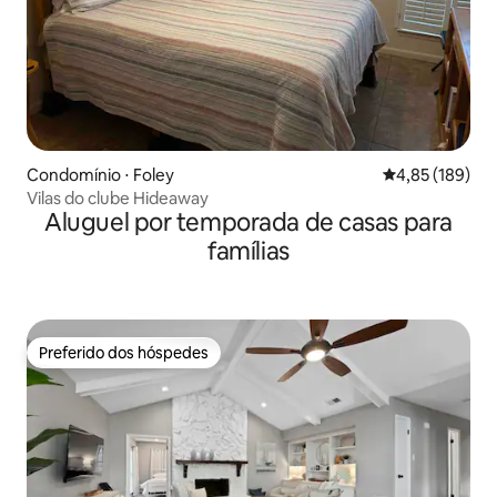
Condomínio ⋅ Foley
4,85 de uma av
4,85 (189)
Vilas do clube Hideaway
Aluguel por temporada de casas para
famílias
Preferido dos hóspedes
Preferido dos hóspedes