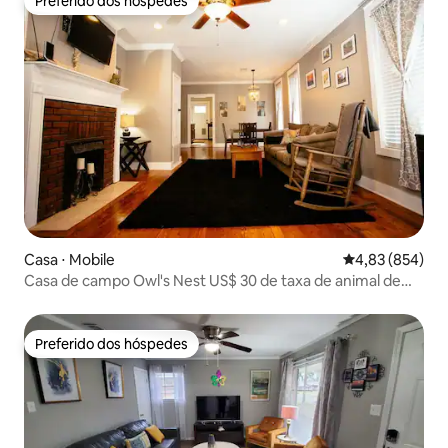
Preferido dos hóspedes
Preferido dos hóspedes
Casa ⋅ Mobile
4,83 de uma ava
4,83 (854)
Casa de campo Owl's Nest US$ 30 de taxa de animal de
estimação
Preferido dos hóspedes
Preferido dos hóspedes