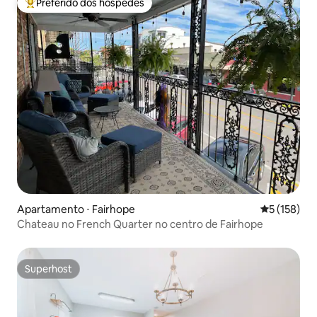
Preferido dos hóspedes
Entre os melhores preferidos dos hóspedes
Apartamento ⋅ Fairhope
5 de uma av
5 (158)
Chateau no French Quarter no centro de Fairhope
Superhost
Superhost