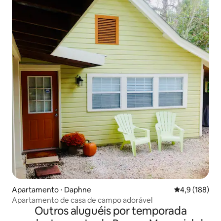
Apartamento ⋅ Daphne
4,9 de uma av
4,9 (188)
Apartamento de casa de campo adorável
Outros aluguéis por temporada