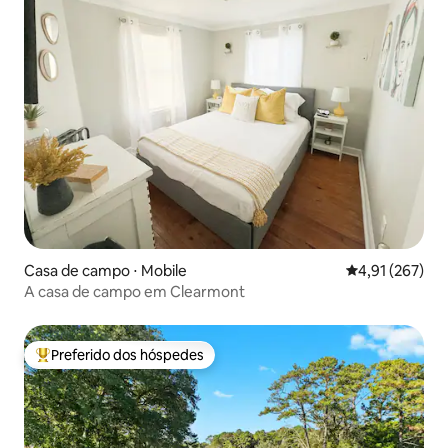
Casa de campo ⋅ Mobile
4,91 de uma av
4,91 (267)
A casa de campo em Clearmont
Preferido dos hóspedes
Entre os melhores preferidos dos hóspedes