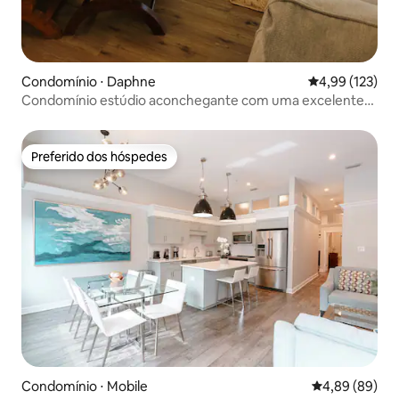
Condomínio ⋅ Daphne
4,99 de uma av
4,99 (123)
Condomínio estúdio aconchegante com uma excelente
vista da Baía de Mobile
Preferido dos hóspedes
Preferido dos hóspedes
Condomínio ⋅ Mobile
4,89 de uma av
4,89 (89)