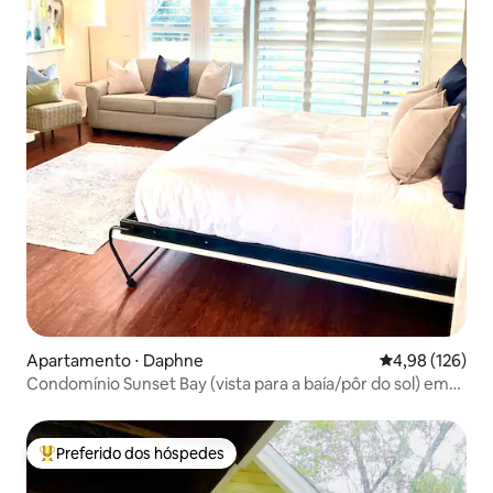
Apartamento ⋅ Daphne
4,98 de uma av
4,98 (126)
Condomínio Sunset Bay (vista para a baía/pôr do sol) em
Daphne, AL
Preferido dos hóspedes
Entre os melhores preferidos dos hóspedes