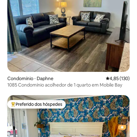
Condomínio ⋅ Daphne
4,85 de uma av
4,85 (130)
1085 Condomínio acolhedor de 1 quarto em Mobile Bay
Preferido dos hóspedes
Entre os melhores preferidos dos hóspedes