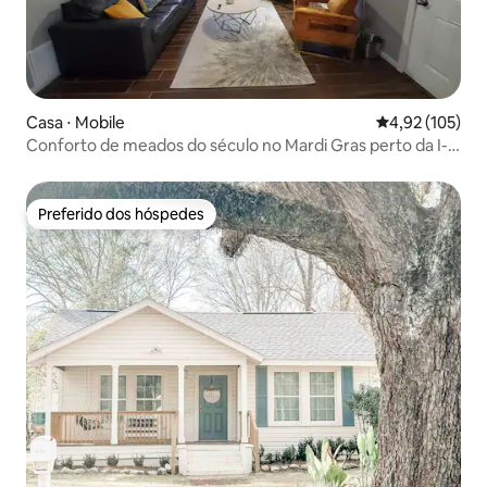
Casa ⋅ Mobile
4,92 de uma av
4,92 (105)
Conforto de meados do século no Mardi Gras perto da I-
10
Preferido dos hóspedes
Preferido dos hóspedes