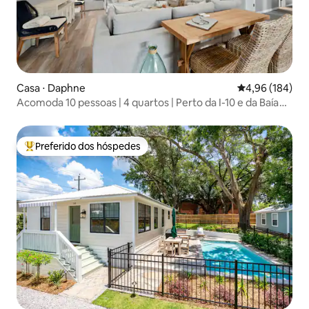
Casa ⋅ Daphne
4,96 de uma av
4,96 (184)
Acomoda 10 pessoas | 4 quartos | Perto da I-10 e da Baía
de Mobile + Varanda
Preferido dos hóspedes
Entre os melhores preferidos dos hóspedes