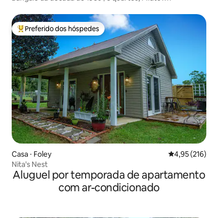
Preferido dos hóspedes
Entre os melhores preferidos dos hóspedes
Casa ⋅ Foley
4,95 de uma av
4,95 (216)
Nita's Nest
Aluguel por temporada de apartamento
com ar-condicionado