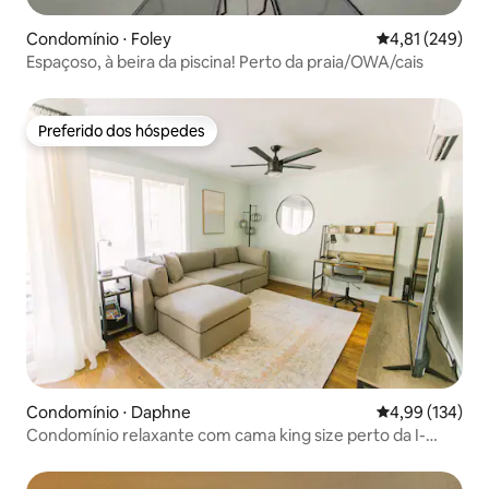
Condomínio ⋅ Foley
4,81 de uma av
4,81 (249)
Espaçoso, à beira da piscina! Perto da praia/OWA/cais
Preferido dos hóspedes
Preferido dos hóspedes
Condomínio ⋅ Daphne
4,99 de uma av
4,99 (134)
Condomínio relaxante com cama king size perto da I-
10/98