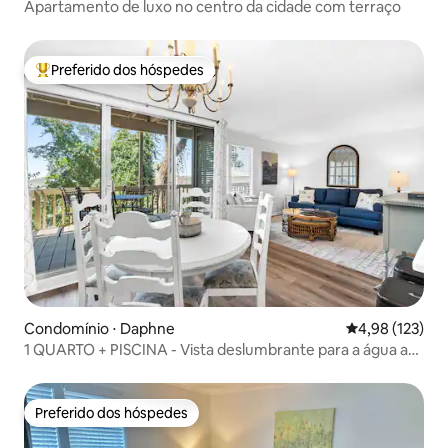
Apartamento de luxo no centro da cidade com terraço
Preferido dos hóspedes
Entre os melhores preferidos dos hóspedes
Condomínio ⋅ Daphne
4,98 de uma av
4,98 (123)
1 QUARTO + PISCINA - Vista deslumbrante para a água ao
pôr do sol
Preferido dos hóspedes
Preferido dos hóspedes