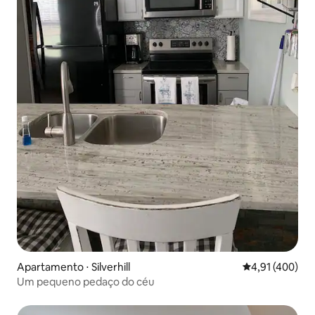
Apartamento ⋅ Silverhill
4,91 de uma av
4,91 (400)
Um pequeno pedaço do céu