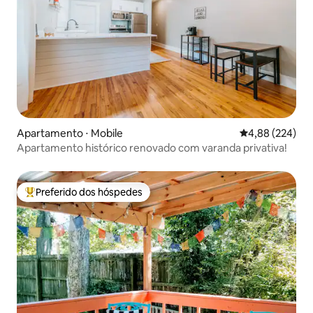
Apartamento ⋅ Mobile
4,88 de uma ava
4,88 (224)
Apartamento histórico renovado com varanda privativa!
Preferido dos hóspedes
Entre os melhores preferidos dos hóspedes