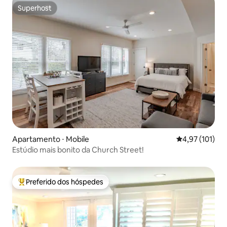
Superhost
Superhost
Apartamento ⋅ Mobile
4,97 de uma av
4,97 (101)
Estúdio mais bonito da Church Street!
Preferido dos hóspedes
Entre os melhores preferidos dos hóspedes