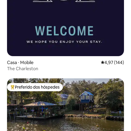
Casa ⋅ Mobile
4,97 de uma av
4,97 (144)
The Charleston
Preferido dos hóspedes
Entre os melhores preferidos dos hóspedes