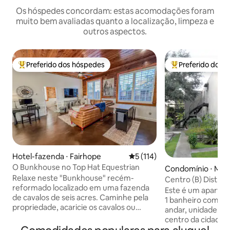
Os hóspedes concordam: estas acomodações foram
muito bem avaliadas quanto a localização, limpeza e
outros aspectos.
Preferido dos hóspedes
Preferido dos 
Entre os melhores preferidos dos hóspedes
Entre os melhore
Hotel-fazenda ⋅ Fairhope
5 de uma avaliação média de 
5 (114)
O Bunkhouse no Top Hat Equestrian
Condomínio ⋅ Mob
Relaxe neste "Bunkhouse" recém-
Centro (B) Distrito
reformado localizado em uma fazenda
Detonti
Este é um aparta
de cavalos de seis acres. Caminhe pela
1 banheiro completo. Fica no s
propriedade, acaricie os cavalos ou
andar, unidade B. 
simplesmente relaxe neste refúgio
centro da cidade, 
aconchegante – banheira de
“PRAÇA DETONTI”. Muito tranquilo, 