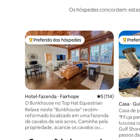
Os hóspedes concordam: estas
Preferido dos hóspedes
Prefe
Entre os melhores preferidos dos hóspedes
Entre os
Hotel-fazenda ⋅ Fairhope
5 de uma avaliação m
5 (114)
O Bunkhouse no Top Hat Equestrian
Casa ⋅ Gu
Relaxe neste "Bunkhouse" recém-
Casa de p
reformado localizado em uma fazenda
hidromass
🌴Fuja pa
de cavalos de seis acres. Caminhe pela
luxuosa c
propriedade, acaricie os cavalos ou
Gulf Shor
simplesmente relaxe neste refúgio
passos da 
aconchegante – banheira de