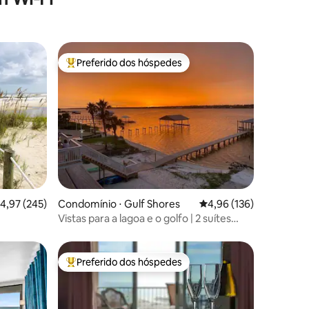
Preferido dos hóspedes
os hóspedes
Entre os melhores preferidos dos hóspedes
ções
,97 de uma avaliação média de 5, 245 avaliações
4,97 (245)
Condomínio ⋅ Gulf Shores
4,96 de uma avaliação 
4,96 (136)
Vistas para a lagoa e o golfo | 2 suítes
com cama king size | Equipamentos de
praia
Preferido dos hóspedes
os hóspedes
Entre os melhores preferidos dos hóspedes