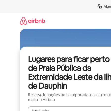
Pular
Algu
para
o
conteúdo
Lugares para ficar perto
de Praia Pública da
Extremidade Leste da Il
de Dauphin
Reserve locações por temporada, casas e mu
mais no Airbnb
Localização