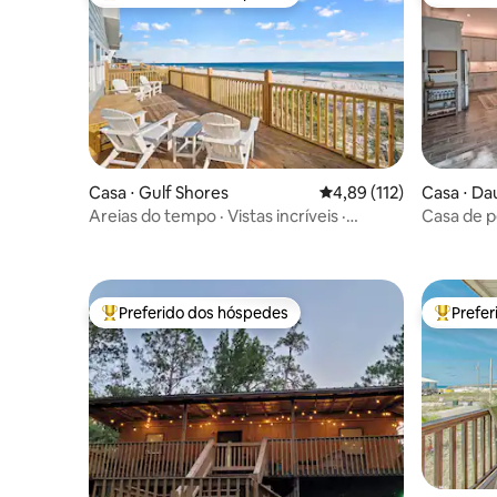
Entre os melhores preferidos dos hóspedes
Preferid
Casa ⋅ Gulf Shores
4,89 de uma avaliação m
4,89 (112)
Casa ⋅ Da
Areias do tempo · Vistas incríveis ·
Casa de p
Escapada costeira
banheira
tropical!
Preferido dos hóspedes
Prefe
Entre os melhores preferidos dos hóspedes
Entre os