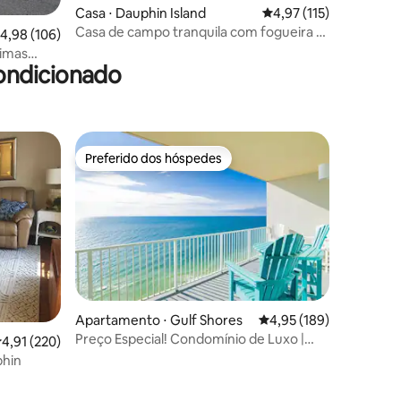
ções
Casa ⋅ Dauphin Island
4,97 de uma avaliação 
4,97 (115)
Casa de campo tranquila com fogueira e
,98 de uma avaliação média de 5, 106 avaliações
4,98 (106)
banheira de hidromassagem
timas
ondicionado
do Golfo
Preferido dos hóspedes
Preferido dos hóspedes
ções
Apartamento ⋅ Gulf Shores
4,95 de uma avaliação 
4,95 (189)
Preço Especial! Condomínio de Luxo |
,91 de uma avaliação média de 5, 220 avaliações
4,91 (220)
Piscina | Frente ao Golfo!
phin