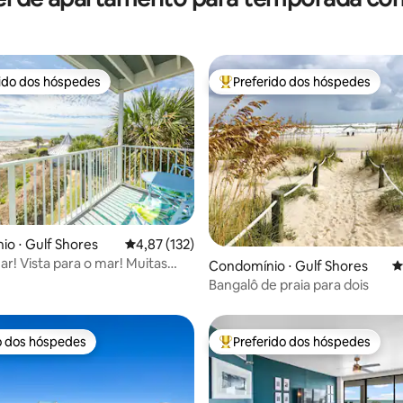
rido dos hóspedes
Preferido dos hóspedes
 melhores preferidos dos hóspedes
Entre os melhores preferidos d
édia de 5, 242 avaliações
o ⋅ Gulf Shores
4,87 de uma avaliação média de 5, 132 avalia
4,87 (132)
ar! Vista para o mar! Muitas
Condomínio ⋅ Gulf Shores
4
ades
Bangalô de praia para dois
o dos hóspedes
Preferido dos hóspedes
o dos hóspedes
Entre os melhores preferidos d