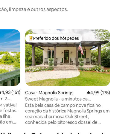
o, limpeza e outros aspectos.
Casa ⋅ Da
Preferido dos hóspedes
Prefe
os hóspedes
Entre os melhores preferidos dos hóspedes
Entre o
A escapa
Esta casa
banheiro
uma vibe
das carac
mantidas p
Getaway"
voltando no t
maravilho
,93 de uma avaliação média de 5, 151 avaliações
4,93 (151)
Casa ⋅ Magnolia Springs
4,99 de uma avaliação 
4,99 (175)
você pode
om 2
Sweet Magnolia - a minutos da
ções
nossos 2 caiaques. 
praia/Fairhope/Foley
rivativa!
Esta bela casa de campo nova fica no
o fato de
e festas.
coração da histórica Magnolia Springs em
grande o 
 Ilha
sua mais charmosa Oak Street,
privado,
conhecida pelo pitoresco dossel de
de estar 
passeios
carvalhos. Experimente o charme de
grupo est
,
uma cidade pequena nesta casa de 2