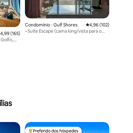
Condomínio ⋅ Gulf Shores
4,96 de uma avaliação 
4,96 (102)
~Suíte Escape (cama king/vista para o
ções
,99 de uma avaliação média de 5, 165 avaliações
4,99 (165)
pôr do sol/piscina/banheira de
 Golfo,
hidromassagem)
lias
Preferido dos hóspedes