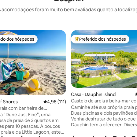
 acomodações foram muito bem avaliadas quanto a localizaçã
rido dos hóspedes
Preferido dos hóspedes
 melhores preferidos dos hóspedes
Entre os melhores preferidos d
édia de 5, 114 avaliações
Casa ⋅ Dauphin Island
4
Castelo de areia à beira-mar c
lf Shores
4,98 de uma avaliação média de 5, 111 avalia
4,98 (111)
piscinas
Caminhe até sua própria praia p
raia com banheira de
Duas piscinas e dois pavilhões d
agem e lareira
ra "Dune Just Fine", uma
Venha desfrutar de tudo o que a
asa de praia de 3 quartos em
Dauphin tem a oferecer. Diversão em
es para 10 pessoas. A poucos
praias de areia branca, pesca, 
praia e da Little Lagoon, este
de barco, frutos do mar frescos