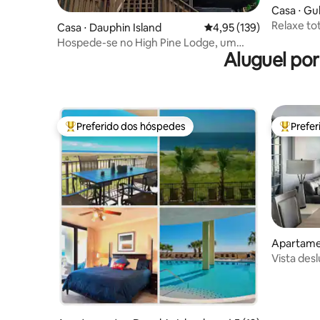
Casa ⋅ Gu
Relaxe to
Casa ⋅ Dauphin Island
4,95 de uma avaliação m
4,95 (139)
abasteci
Hospede-se no High Pine Lodge, um
Aluguel po
paraíso para os observadores de
pássaros!
Preferido dos hóspedes
Prefe
Entre os melhores preferidos dos hóspedes
Entre os
Apartame
h
Vista desl
aquecidas!