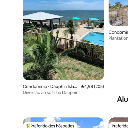
Condomíni
Plantatio
Condomínio ⋅ Dauphin Islan
4,98 de uma avaliação m
4,98 (205)
d
Diversão ao sol! Ilha Dauphin!
Alu
Preferido dos hóspedes
Preferid