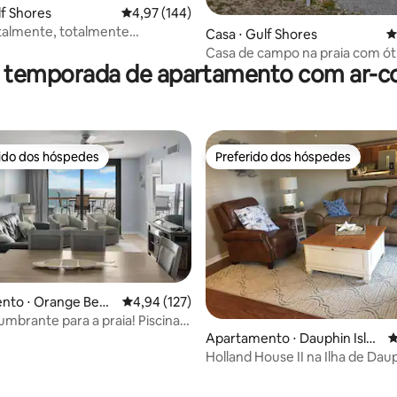
lf Shores
4,97 de uma avaliação média de 5, 144 avalia
4,97 (144)
talmente, totalmente
édia de 5, 139 avaliações
Casa ⋅ Gulf Shores
4
do em um belo FM!
Casa de campo na praia com ó
r temporada de apartamento com ar-c
avaliações a poucos segundos 
rido dos hóspedes
Preferido dos hóspedes
 melhores preferidos dos hóspedes
Preferido dos hóspedes
nto ⋅ Orange Beac
4,94 de uma avaliação média de 5, 127 avalia
4,94 (127)
umbrante para a praia! Piscinas
 Ideal para famílias
Apartamento ⋅ Dauphin Islan
4
d
Holland House II na Ilha de Dau