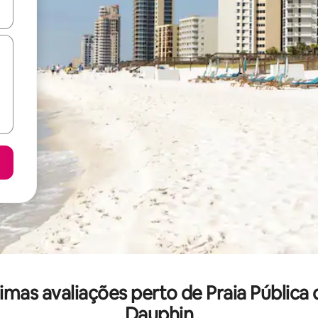
ore-os usando as seta para cima e para baixo do teclado ou tocando e
as avaliações perto de Praia Pública 
Dauphin