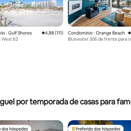
o ⋅ Gulf Shores
4,88 de uma avaliação média de 5, 111 avalia
4,88 (111)
Condomínio ⋅ Orange Beach
4
n West 62
Bluewater 306 de frente para o
ENORME varanda envolvente
édia de 5, 205 avaliações
guel por temporada de casas para famí
o dos hóspedes
Preferido dos hóspedes