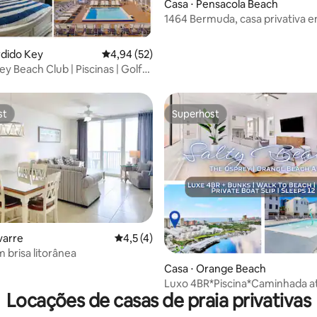
Casa ⋅ Pensacola Beach
1464 Bermuda, casa privativa 
à baía, Navarre Beach
rdido Key
4,94 de uma avaliação média de 5, 52 avalia
4,94 (52)
y Beach Club | Piscinas | Golfe
st
Superhost
st
Superhost
varre
4,5 de uma avaliação média de 5, 4 avalia
4,5 (4)
média de 5, 91 avaliações
 brisa litorânea
Casa ⋅ Orange Beach
Luxo 4BR*Piscina*Caminhada a
Locações de casas de praia privativas
praia*Barco Slip*Dorme 12