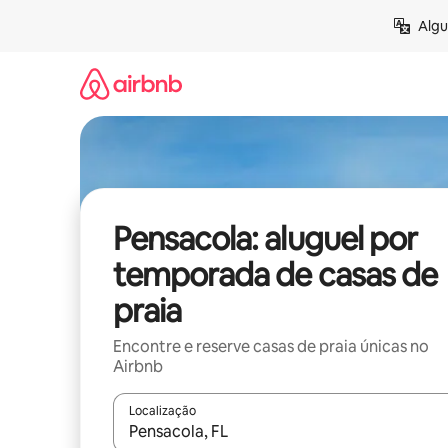
Pular
Algu
para
o
conteúdo
Pensacola: aluguel por
temporada de casas de
praia
Encontre e reserve casas de praia únicas no
Airbnb
Localização
Quando os resultados estiverem disponíveis, expl