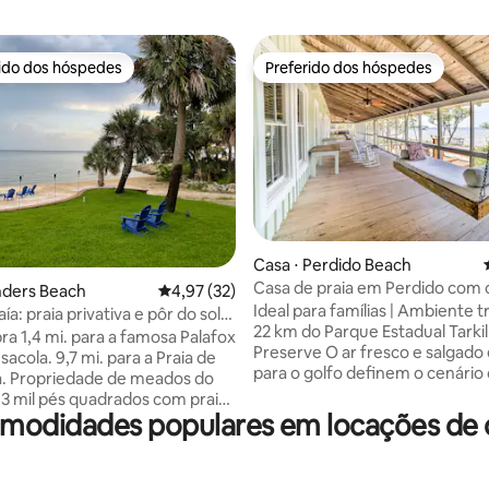
rido dos hóspedes
Preferido dos hóspedes
 melhores preferidos dos hóspedes
Preferido dos hóspedes
 média de 5, 5 avaliações
Casa ⋅ Perdido Beach
Casa de praia em Perdido com 
nders Beach
4,97 de uma avaliação média de 5, 32 avalia
4,97 (32)
caiaques!
Ideal para famílias | Ambiente tr
ía: praia privativa e pôr do sol
22 km do Parque Estadual Tarki
e Pensacola
ra 1,4 mi. para a famosa Palafox
Preserve O ar fresco e salgado e a vista
sacola. 9,7 mi. para a Praia de
para o golfo definem o cenário
os do
luxuosa casa de aluguel de féria
 3 mil pés quadrados com praia
quartos e 4 banheiros e meio 
omodidades populares em locações de c
rivativa de 110 pés na Baía de
Beach! Esta casa restaurada de
! O Chalé da Baía opcional tem
dispõe de uma varanda panor
 adjacente de 30 pés. Perto de
tela e balanços-cama aconche
tes e atrações. VISTAS DA