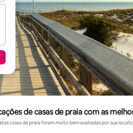
cações de casas de praia com as melho
as casas de praia foram muito bem avaliadas por sua localiz