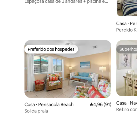
Espaçosa casa de 3 andares + piscina e
banheira de hidromassagem
Casa ⋅ Pe
Perdido Ke
| Resort
Preferido dos hóspedes
Superho
Preferido dos hóspedes
Superho
Casa ⋅ Na
Casa ⋅ Pensacola Beach
4,96 de uma avaliação 
4,96 (91)
Retiro com
Sol da praia