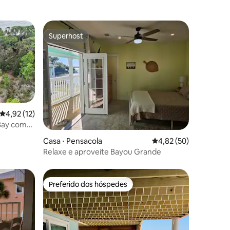
Superhost
Superhost
4,92 de uma avaliação média de 5, 12 avaliações
4,92 (12)
Bay com
ções
Casa ⋅ Pensacola
4,82 de uma avaliação
4,82 (50)
Relaxe e aproveite Bayou Grande
Preferido dos hóspedes
os hóspedes
Preferido dos hóspedes