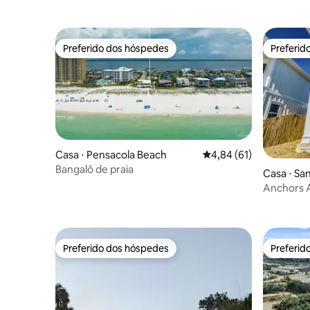
Preferido dos hóspedes
Preferid
Preferido dos hóspedes
Preferid
Casa ⋅ Pensacola Beach
4,84 de uma avaliação 
4,84 (61)
Bangalô de praia
Casa ⋅ Sa
Anchors 
do centro
Preferido dos hóspedes
Preferid
Preferido dos hóspedes
Preferid