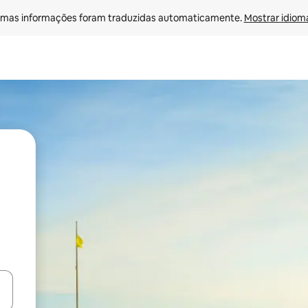
mas informações foram traduzidas automaticamente. 
Mostrar idioma
ore-os usando as seta para cima e para baixo do teclado ou tocando e