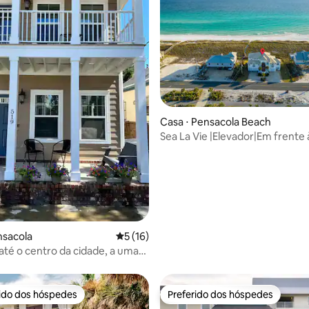
 média de 5, 9 avaliações
Casa ⋅ Pensacola Beach
Sea La Vie |Elevador|Em frente 
Hóspedes| Cães OK
nsacola
5 de uma avaliação média de 5, 16 avalia
5 (16)
té o centro da cidade, a uma
ância de carro da praia
rido dos hóspedes
Preferido dos hóspedes
 melhores preferidos dos hóspedes
Preferido dos hóspedes