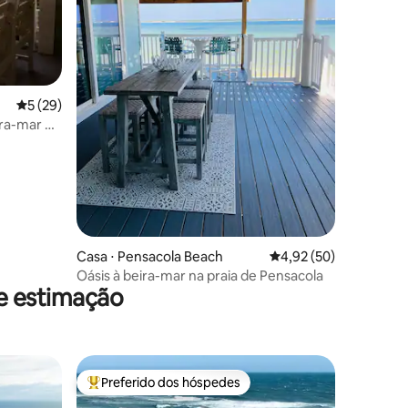
ções
5 de uma avaliação média de 5, 29 avaliações
5 (29)
ira-mar +
Casa ⋅ Pensacola Beach
4,92 de uma avaliação
4,92 (50)
Oásis à beira-mar na praia de Pensacola
de estimação
Preferido dos hóspedes
Entre os melhores preferidos dos hóspedes