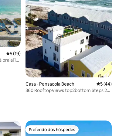
5 de uma avaliação média de 5, 19 avaliações
5 (19)
à praia|19
Casa ⋅ Pensacola Beach
5 de uma avaliação
5 (44)
360 RooftopViews top2bottom Steps 2
Praia Moderna
ções
Preferido dos hóspedes
Preferido dos hóspedes