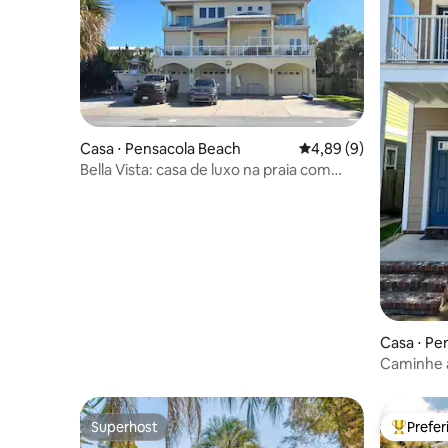
Casa ⋅ Pensacola Beach
4,89 de uma avaliação
4,89 (9)
Bella Vista: casa de luxo na praia com
vistas incríveis
Casa ⋅ Pe
Caminhe a
curta dist
Superhost
Prefe
Superhost
Entre os