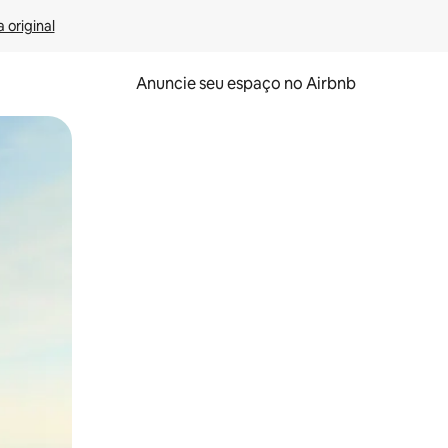
 original
Anuncie seu espaço no Airbnb
 deslizando o dedo na tela.