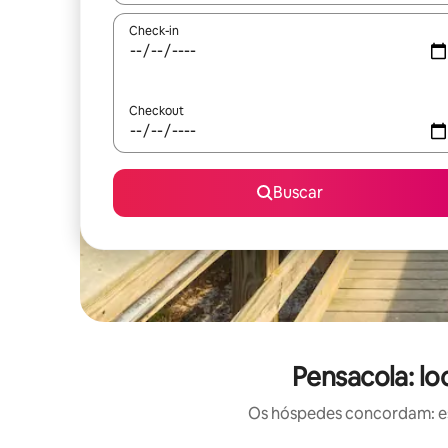
Check-in
Checkout
Buscar
Pensacola: lo
Os hóspedes concordam: est