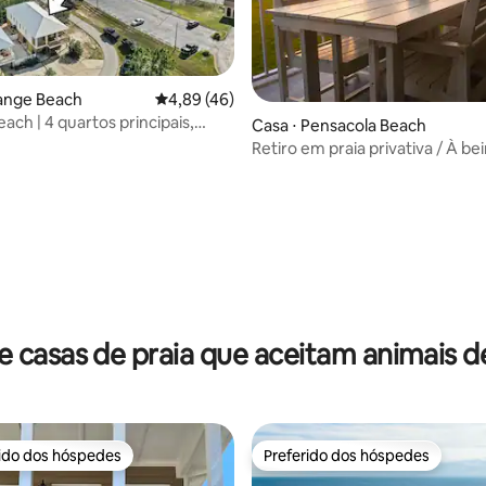
range Beach
4,89 de uma avaliação média de 5, 46 avalia
4,89 (46)
ach | 4 quartos principais,
Casa ⋅ Pensacola Beach
14 pessoas
Retiro em praia privativa / À be
caiaques + bicicleta
média de 5, 19 avaliações
 casas de praia que aceitam animais 
rido dos hóspedes
Preferido dos hóspedes
 melhores preferidos dos hóspedes
Preferido dos hóspedes