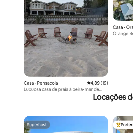
Casa ⋅ O
Orange Be
acomoda 
Casa ⋅ Pensacola
4,89 de uma avaliação 
4,89 (19)
Luxuosa casa de praia à beira-mar de
Locações de
Pensacola
Superhost
Prefe
Superhost
Entre os