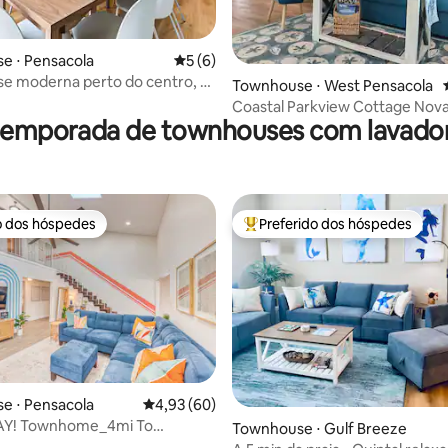
média de 5, 89 avaliações
e ⋅ Pensacola
5 de uma avaliação média de 5, 6 avalia
5 (6)
e moderna perto do centro, 8
Townhouse ⋅ West Pensacola
aia de PNS
Coastal Parkview Cottage Nova
 temporada de townhouses com lavador
lado do centro da cidade
o dos hóspedes
Preferido dos hóspedes
o dos hóspedes
Entre os melhores preferidos d
média de 5, 23 avaliações
e ⋅ Pensacola
4,93 de uma avaliação média de 5, 60 avalia
4,93 (60)
Y! Townhome_4mi To
Townhouse ⋅ Gulf Breeze
 Golf Course