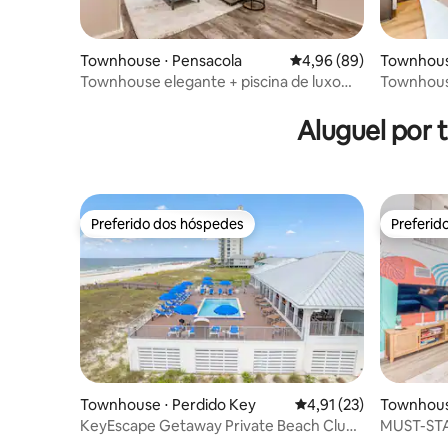
Townhouse ⋅ Pensacola
4,96 de uma avaliação 
4,96 (89)
Townhous
Townhouse elegante + piscina de luxo
Townhous
enorme
min da pr
Aluguel por
Preferido dos hóspedes
Preferid
Preferido dos hóspedes
Preferid
Townhouse ⋅ Perdido Key
4,91 de uma avaliação 
4,91 (23)
Townhous
KeyEscape Getaway Private Beach Club/
MUST-STA
Piscina e muito mais
Beach+On