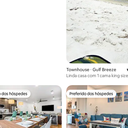
Townhouse ⋅ Gulf Breeze
Linda casa com 1 cama king size
queen size, estacionamento g
o dos hóspedes
Preferido dos hóspedes
o dos hóspedes
Preferido dos hóspedes