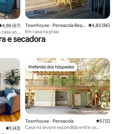
ções
Townhouse ⋅ Pensacola Beac
4,83 de uma avaliação
4,83 (86)
4,96 de uma avaliação média de 5, 67 avaliações
4,96 (67)
h
Em casa na praia
 casa ao
a e secadora
Preferido dos hóspedes
os hóspedes
Preferido dos hóspedes
ções
Townhouse ⋅ Pensacola
5 de uma avaliação
5 (12)
Casa na árvore escondida entre os
5 de uma avaliação média de 5, 43 avaliações
5 (43)
carvalhos em Perdido Key