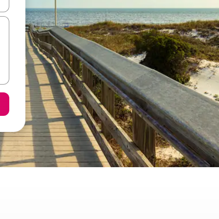
ore-os usando as seta para cima e para baixo do teclado ou tocando e