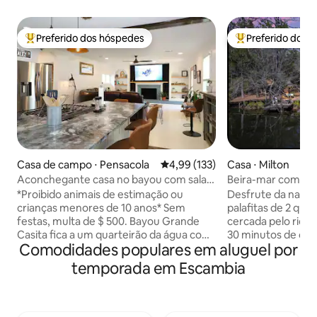
Preferido dos hóspedes
Preferido dos 
Entre os melhores preferidos dos hóspedes
Entre os melhore
Casa de campo ⋅ Pensacola
4,99 de uma avaliação média de 
4,99 (133)
Casa ⋅ Milton
Aconchegante casa no bayou com sala
Beira-mar com cai
de jogos perto das praias de NAS Dtown
River Shanty
*Proibido animais de estimação ou
Desfrute da natur
crianças menores de 10 anos* Sem
palafitas de 2 quar
festas, multa de $ 500. Bayou Grande
cercada pelo rio B
Casita fica a um quarteirão da água com
30 minutos de carr
Comodidades populares em aluguel por
cozinha de chef, camas e sofá
Passeie de caiaque
exuberantes e sala de jogos com
as tartarugas e o
temporada em Escambia
pingue-pongue e dardos. Leve os
ou passeie de barc
caiaques para o lago e reme onde os
de Milton para atra
golfinhos brincam. Varanda peneirada
Blackwater Bistr
para café, bebidas ou uma refeição ao ar
Pizza. Há uma ram