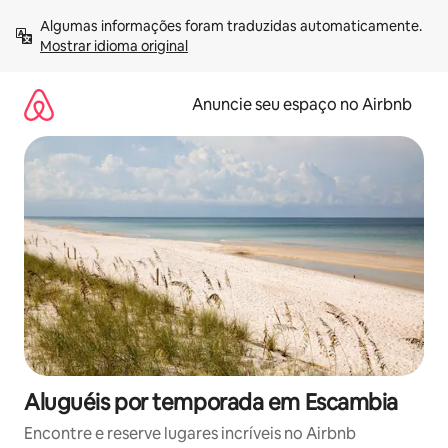
Pular
Algumas informações foram traduzidas automaticamente. 
para
Mostrar idioma original
o
conteúdo
Anuncie seu espaço no Airbnb
Aluguéis por temporada em Escambia
Encontre e reserve lugares incríveis no Airbnb