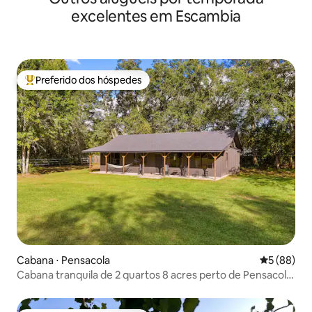
excelentes em Escambia
Preferido dos hóspedes
Entre os melhores preferidos dos hóspedes
Cabana ⋅ Pensacola
5 de uma a
5 (88)
Cabana tranquila de 2 quartos 8 acres perto de Pensacola
e Praia