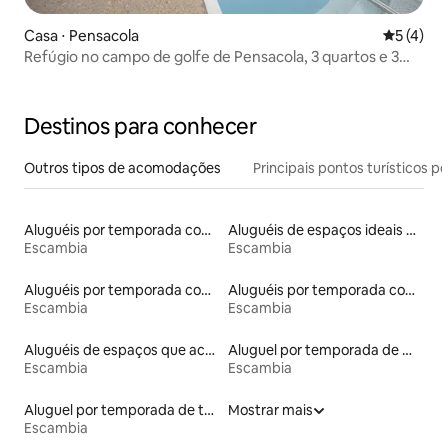
Casa ⋅ Pensacola
5 de uma 
5 (4)
Refúgio no campo de golfe de Pensacola, 3 quartos e 3
banheiros
Destinos para conhecer
Outros tipos de acomodações
Principais pontos turísticos po
Aluguéis por temporada com suítes privativas
Aluguéis de espaços ideais para famílias
Escambia
Escambia
Aluguéis por temporada com acesso à praia
Aluguéis por temporada com cama de altura acessível
Escambia
Escambia
Aluguéis de espaços que aceitam animais de estimação
Aluguel por temporada de microcasas
Escambia
Escambia
Aluguel por temporada de townhouses
Mostrar mais
Escambia