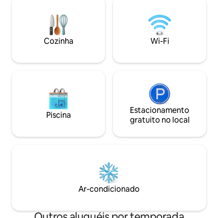
livre. Quilômetros de trilhas ao longo da
barco, 4 caiaques 
água, onde observamos a prática dos
para o uso dos hós
Blue Angels. Navy Point tem uma ótima
facilmente a Praia
pesca, uma rampa de barco, 20 min para
centro de Pensacol
Cozinha
Wi-Fi
as praias e 10 min para o centro da
Pensacola ou as F
cidade. Veja nosso guia de lugares locais.
Leon.
Estacionamento
Piscina
gratuito no local
Ar-condicionado
Outros aluguéis por temporada