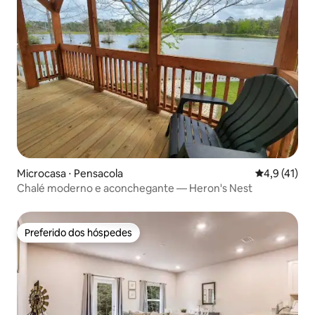
Microcasa ⋅ Pensacola
4,9 de uma a
4,9 (41)
Chalé moderno e aconchegante — Heron's Nest
Preferido dos hóspedes
Preferido dos hóspedes