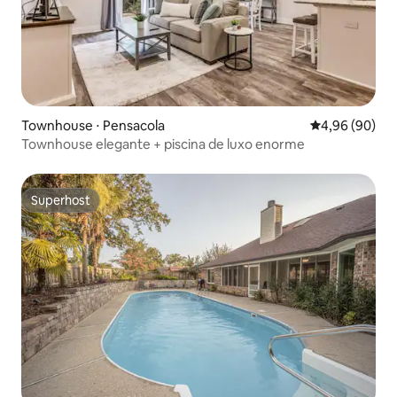
Townhouse ⋅ Pensacola
4,96 de uma av
4,96 (90)
Townhouse elegante + piscina de luxo enorme
Superhost
Superhost