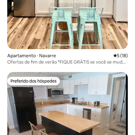
Apartamento ⋅ Navarre
5 de uma a
5 (18)
Ofertas de fim de verão *FIQUE GRÁTIS se você se mudar
para cá!
Preferido dos hóspedes
Preferido dos hóspedes