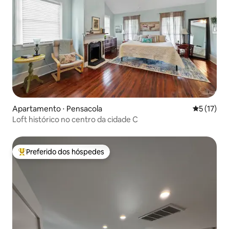
Apartamento ⋅ Pensacola
5 de uma a
5 (17)
Loft histórico no centro da cidade C
Preferido dos hóspedes
Entre os melhores preferidos dos hóspedes