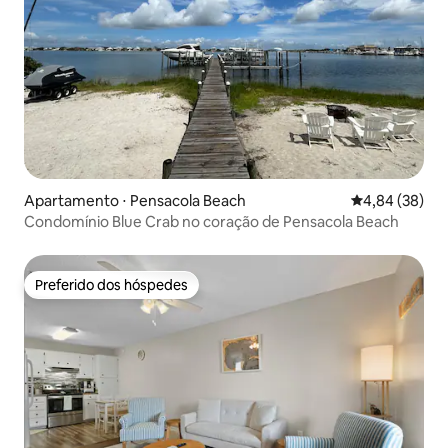
Apartamento ⋅ Pensacola Beach
4,84 de uma a
4,84 (38)
Condomínio Blue Crab no coração de Pensacola Beach
Preferido dos hóspedes
Preferido dos hóspedes