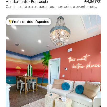
Apartamento ⋅ Pensacola
4,86 de uma a
4,86 (72)
Caminhe até os restaurantes, mercados e eventos do
centro da cidade.
Preferido dos hóspedes
Entre os melhores preferidos dos hóspedes