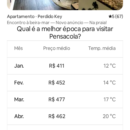
Apartamento ⋅ Perdido Key
5 de uma a
5 (67)
Encontro à beira-mar — Novo anúncio — Na praia!
Qual é a melhor época para visitar
Pensacola?
Mês
Preço médio
Temp. média
Jan.
R$ 411
12 °C
Fev.
R$ 452
14 °C
Mar.
R$ 477
17 °C
Abr.
R$ 462
20 °C