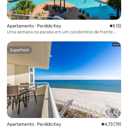
Apartamento ⋅ Perdido Key
5 de uma 
5 (5)
Uma semana no paraíso em um condomínio de frente
para a praia
Superhost
Superhost
Apartamento ⋅ Perdido Key
4,73 de uma a
4,73 (79)