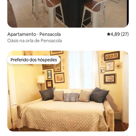
Apartamento ⋅ Pensacola
4,89 de uma a
4,89 (27)
Oásis na orla de Pensacola
Preferido dos hóspedes
Preferido dos hóspedes