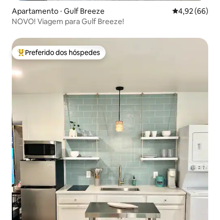
Apartamento ⋅ Gulf Breeze
4,92 de uma a
4,92 (66)
NOVO! Viagem para Gulf Breeze!
Preferido dos hóspedes
Entre os melhores preferidos dos hóspedes