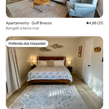
Apartamento ⋅ Gulf Breeze
4,86 de uma a
4,86 (21)
Bangalô à beira-mar
Preferido dos hóspedes
Preferido dos hóspedes