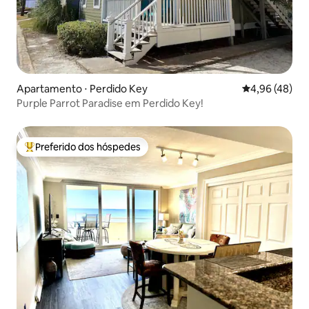
Apartamento ⋅ Perdido Key
4,96 de uma a
4,96 (48)
Purple Parrot Paradise em Perdido Key!
Preferido dos hóspedes
Entre os melhores preferidos dos hóspedes