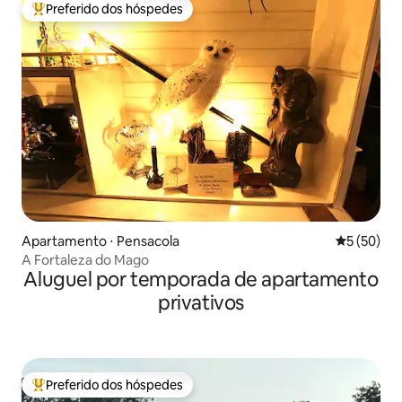
Preferido dos hóspedes
Entre os melhores preferidos dos hóspedes
Apartamento ⋅ Pensacola
5 de uma a
5 (50)
A Fortaleza do Mago
Aluguel por temporada de apartamento
privativos
Preferido dos hóspedes
Entre os melhores preferidos dos hóspedes