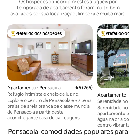
Os hóspedes concordam: estes aluguéis por
temporada de apartamento foram muito bem
avaliados por sua localização, limpeza e muito mais.
Preferido dos hóspedes
Preferido dos 
Entre os melhores preferidos dos hóspedes
Entre os melhore
Apartamento ⋅ Pensacola
5 de uma avaliação média de 
5 (265)
Refúgio intimista e cheio de luz no
Apartamento ⋅ East
centro da cidade
Explore o centro de Pensacola e visite as
Serenidade no Bay
praias de areia branca de classe mundial
espaço fabulosos
Serenidade no Bayou Um 
de Pensacola a partir desta
apartamento térre
aconchegante casa de carruagens
água na orla do lag
localizada a uma curta distância a pé de
centro vibrante e 
restaurantes, lojas, museus e vida
Pensacola: comodidades populares para
minutos. Sala de 
noturna. Pisos de pedra, muita luz