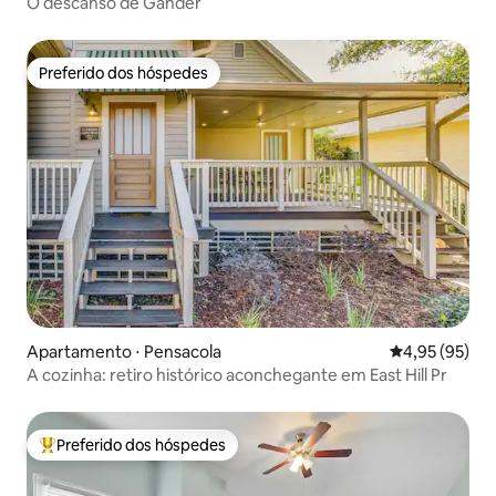
O descanso de Gander
Preferido dos hóspedes
Preferido dos hóspedes
Apartamento ⋅ Pensacola
4,95 de uma a
4,95 (95)
A cozinha: retiro histórico aconchegante em East Hill Pr
Preferido dos hóspedes
Entre os melhores preferidos dos hóspedes