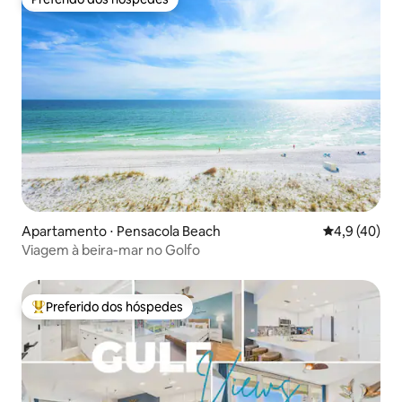
Preferido dos hóspedes
Apartamento ⋅ Pensacola Beach
4,9 de uma a
4,9 (40)
Viagem à beira-mar no Golfo
Preferido dos hóspedes
Entre os melhores preferidos dos hóspedes