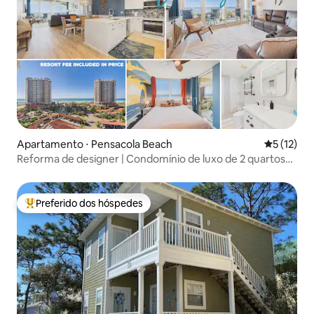
Apartamento ⋅ Pensacola Beach
5 de uma a
5 (12)
Reforma de designer | Condomínio de luxo de 2 quartos
com vista para o golfo
Preferido dos hóspedes
Entre os melhores preferidos dos hóspedes