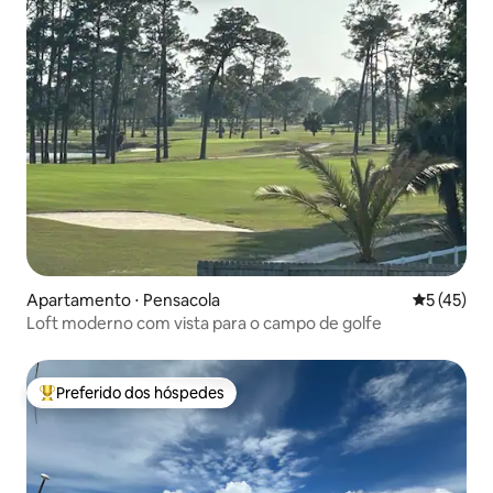
Apartamento ⋅ Pensacola
5 de uma a
5 (45)
Loft moderno com vista para o campo de golfe
Preferido dos hóspedes
Entre os melhores preferidos dos hóspedes