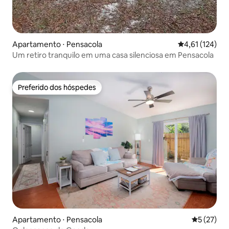
Apartamento ⋅ Pensacola
4,61 de uma av
4,61 (124)
Um retiro tranquilo em uma casa silenciosa em Pensacola
Preferido dos hóspedes
Preferido dos hóspedes
Apartamento ⋅ Pensacola
5 de uma a
5 (27)