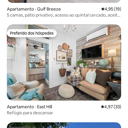
Apartamento ⋅ Gulf Breeze
4,95 de uma a
4,95 (19)
5 camas, pátio privativo, acesso ao quintal cercado, aceita
cães
Preferido dos hóspedes
Preferido dos hóspedes
Apartamento ⋅ East Hill
4,97 de uma a
4,97 (33)
Refúgio para descansar