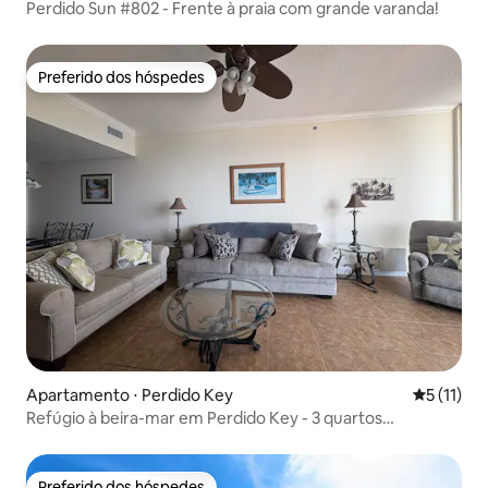
Perdido Sun #802 - Frente à praia com grande varanda!
Preferido dos hóspedes
Preferido dos hóspedes
Apartamento ⋅ Perdido Key
5 de uma a
5 (11)
Refúgio à beira-mar em Perdido Key - 3 quartos
espaçosos
Preferido dos hóspedes