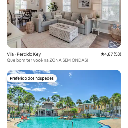
Vila ⋅ Perdido Key
4,87 de uma a
4,87 (53)
Que bom ter você na ZONA SEM ONDAS!
Preferido dos hóspedes
Preferido dos hóspedes