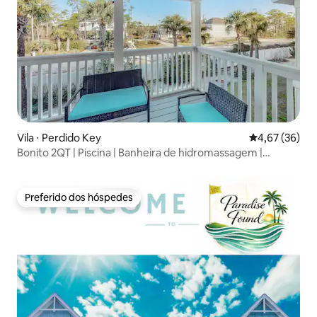
Vila ⋅ Perdido Key
4,67 de uma a
4,67 (36)
Bonito 2QT | Piscina | Banheira de hidromassagem |
Varanda | Tênis
Preferido dos hóspedes
Preferido dos hóspedes