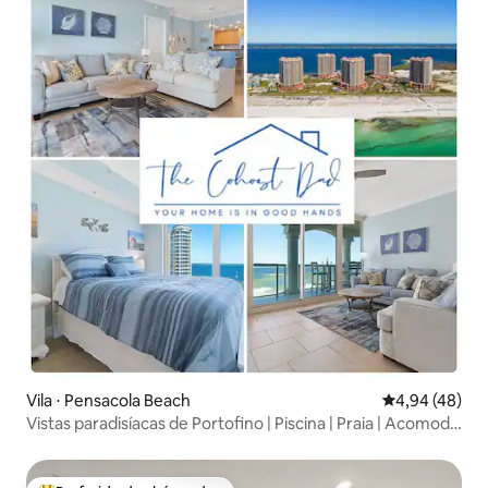
Vila ⋅ Pensacola Beach
4,94 de uma a
4,94 (48)
Vistas paradisíacas de Portofino | Piscina | Praia | Acomoda
6 pessoas