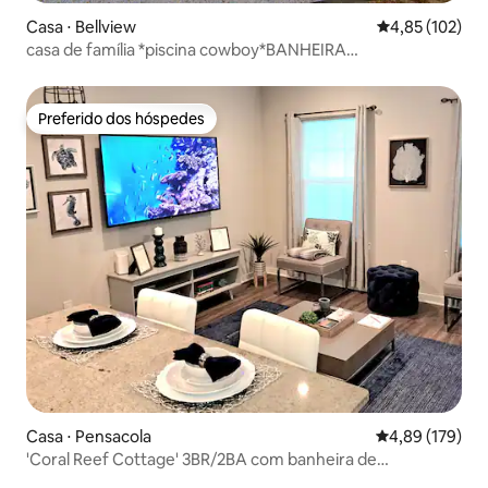
Casa ⋅ Bellview
4,85 de uma av
4,85 (102)
casa de família *piscina cowboy*BANHEIRA
QUENTE~Jogos de quintal.
Preferido dos hóspedes
Preferido dos hóspedes
Casa ⋅ Pensacola
4,89 de uma av
4,89 (179)
'Coral Reef Cottage' 3BR/2BA com banheira de
hidromassagem!