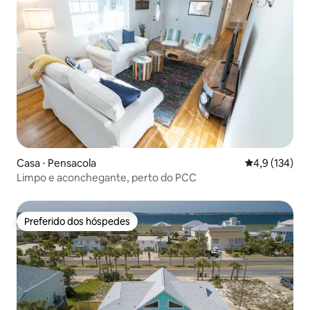
Casa ⋅ Pensacola
4,9 de uma av
4,9 (134)
Limpo e aconchegante, perto do PCC
Preferido dos hóspedes
Preferido dos hóspedes