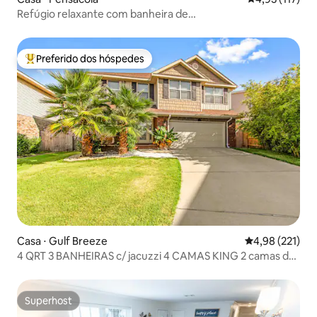
Refúgio relaxante com banheira de
hidromassagem/piscina
Preferido dos hóspedes
Entre os melhores preferidos dos hóspedes
Casa ⋅ Gulf Breeze
4,98 de uma av
4,98 (221)
4 QRT 3 BANHEIRAS c/ jacuzzi 4 CAMAS KING 2 camas de
solteiro
Superhost
Superhost