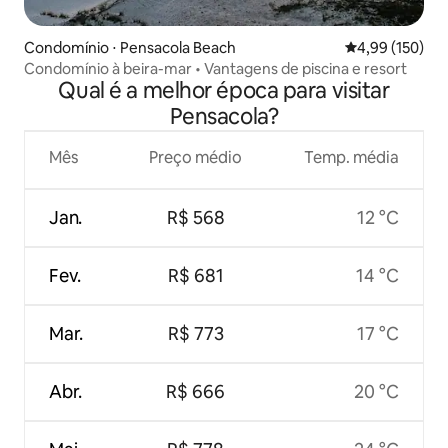
Condomínio ⋅ Pensacola Beach
4,99 de uma av
4,99 (150)
Condomínio à beira-mar • Vantagens de piscina e resort
Qual é a melhor época para visitar
Pensacola?
Mês
Preço médio
Temp. média
Jan.
R$ 568
12 °C
Fev.
R$ 681
14 °C
Mar.
R$ 773
17 °C
Abr.
R$ 666
20 °C