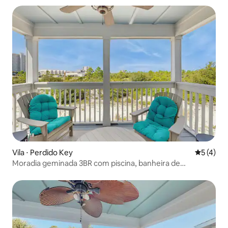
Vila ⋅ Perdido Key
5 de uma 
5 (4)
Moradia geminada 3BR com piscina, banheira de
hidromassagem, ar condicionado central