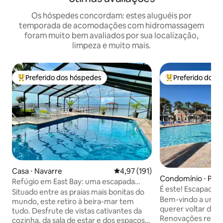
Os hóspedes concordam: estes aluguéis por
temporada de acomodações com hidromassagem
foram muito bem avaliados por sua localização,
limpeza e muito mais.
Preferido dos hóspedes
Preferido dos 
Entre os melhores preferidos dos hóspedes
Entre os melhore
Casa ⋅ Navarre
4,97 de uma avaliação média de 
4,97 (191)
Condomínio ⋅ Per
Refúgio em East Bay: uma escapada
É este! Escapada p
privativa à beira-mar
Situado entre as praias mais bonitas do
Bem-vindo a um lu
mundo, este retiro à beira-mar tem
querer voltar de 
tudo. Desfrute de vistas cativantes da
Renovações recent
cozinha, da sala de estar e dos espaços