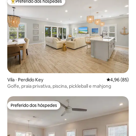
Preferido dos hóspedes
Entre os melhores preferidos dos hóspedes
Vila ⋅ Perdido Key
4,96 de uma a
4,96 (85)
Golfe, praia privativa, piscina, pickleball e mahjong
Preferido dos hóspedes
Preferido dos hóspedes