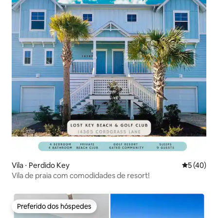
Vila ⋅ Perdido Key
5 de uma a
5 (40)
Vila de praia com comodidades de resort!
Preferido dos hóspedes
Preferido dos hóspedes