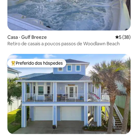
Casa ⋅ Gulf Breeze
5 de uma a
5 (38)
Retiro de casais a poucos passos de Woodlawn Beach
Preferido dos hóspedes
Entre os melhores preferidos dos hóspedes