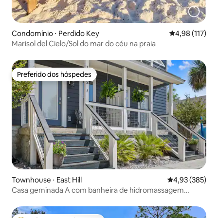
Condomínio ⋅ Perdido Key
4,98 de uma av
4,98 (117)
Marisol del Cielo/Sol do mar do céu na praia
Preferido dos hóspedes
Preferido dos hóspedes
Townhouse ⋅ East Hill
4,93 de uma av
4,93 (385)
Casa geminada A com banheira de hidromassagem
privativa, a poucos minutos da praia