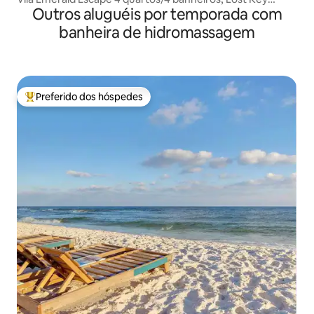
Outros aluguéis por temporada com
Beach Club
banheira de hidromassagem
Preferido dos hóspedes
Entre os melhores preferidos dos hóspedes