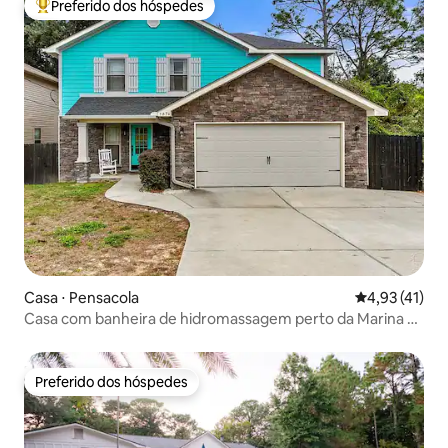
Preferido dos hóspedes
Entre os melhores preferidos dos hóspedes
Casa ⋅ Pensacola
4,93 de uma a
4,93 (41)
Casa com banheira de hidromassagem perto da Marina e
da Praia!
Preferido dos hóspedes
Preferido dos hóspedes