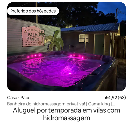
Preferido dos hóspedes
Preferido dos hóspedes
Casa ⋅ Pace
4,92 de uma a
4,92 (63)
Banheira de hidromassagem privativa! | Cama king |
Aluguel por temporada em vilas com
Check-in privativo
hidromassagem