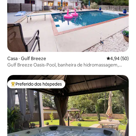
Casa ⋅ Gulf Breeze
4,94 de uma a
4,94 (50)
Gulf Breeze Oasis-Pool, banheira de hidromassagem,
churrasco, praia próxima
Preferido dos hóspedes
Entre os melhores preferidos dos hóspedes