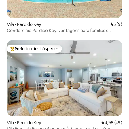
Vila ⋅ Perdido Key
5 de uma 
5 (9)
Condomínio Perdido Key: vantagens para famílias e
resorts
Preferido dos hóspedes
Entre os melhores preferidos dos hóspedes
Vila ⋅ Perdido Key
4,98 de uma a
4,98 (49)
Vila Emerald Escape 4 quartos/4 banheiros, Lost Key