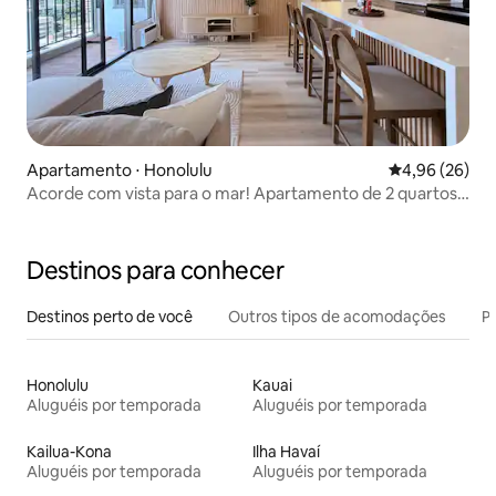
Apartamento ⋅ Honolulu
4,96 de uma a
4,96 (26)
Acorde com vista para o mar! Apartamento de 2 quartos
com cama queen size e estacionamento gratuito
Destinos para conhecer
Destinos perto de você
Outros tipos de acomodações
Pr
Honolulu
Kauai
Aluguéis por temporada
Aluguéis por temporada
Kailua-Kona
Ilha Havaí
Aluguéis por temporada
Aluguéis por temporada