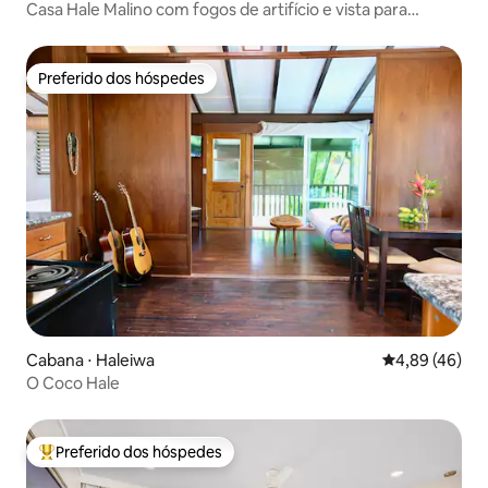
Casa Hale Malino com fogos de artifício e vista para
Diamond Head
Preferido dos hóspedes
Preferido dos hóspedes
Cabana ⋅ Haleiwa
4,89 de uma a
4,89 (46)
O Coco Hale
Preferido dos hóspedes
Entre os melhores preferidos dos hóspedes