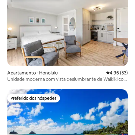
Apartamento ⋅ Honolulu
4,96 de uma a
4,96 (53)
Unidade moderna com vista deslumbrante de Waikiki com
Lanai
Preferido dos hóspedes
Preferido dos hóspedes