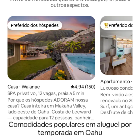
outros aspectos.
Preferido dos hóspedes
Preferido dos 
Preferido dos hóspedes
Entre os melhore
Apartamento ⋅ Ho
Casa ⋅ Waianae
4,94 de uma avaliação média de 
4,94 (150)
Luxuoso condomín
SPA privativo, 12 vagas, praia a 5 min
charme retrô e e
Bem-vindo a este
GRATUITO
Por que os hóspedes ADORAM nossa
renovado no 20º a
casa? Casa inteira em Makaha Valley,
Surf, um antigo ho
lado oeste de Oahu, Costa de Leeward
Desfrute de char
— capacidade para 12 pessoas, banheira
moderno, incluindo
Comodidades populares em aluguel por
de hidromassagem privativa, piscina no
mar, estacioname
quintal, vista para a montanha e para o
GRATUITO, Interne
temporada em Oahu
mar, Praia de Makaha a 5 minutos de
gigabit, ar-condi