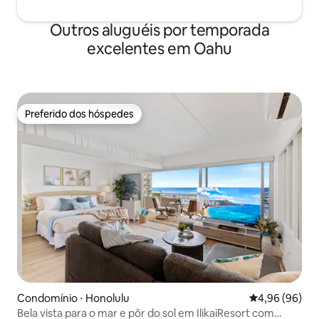
Outros aluguéis por temporada
excelentes em Oahu
Preferido dos hóspedes
Preferido dos hóspedes
Condomínio ⋅ Honolulu
4,96 de uma av
4,96 (96)
Bela vista para o mar e pôr do sol em IlikaiResort com