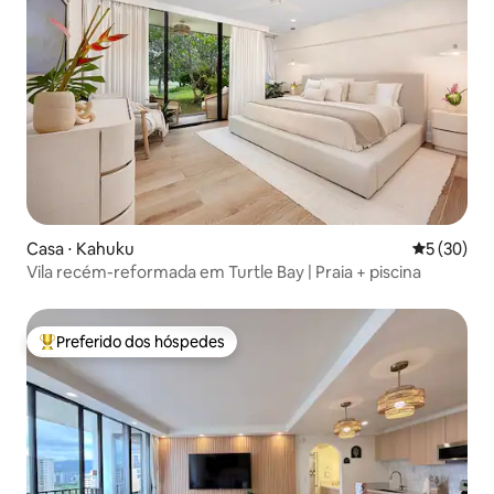
Casa ⋅ Kahuku
5 de uma a
5 (30)
Vila recém-reformada em Turtle Bay | Praia + piscina
Preferido dos hóspedes
Entre os melhores preferidos dos hóspedes