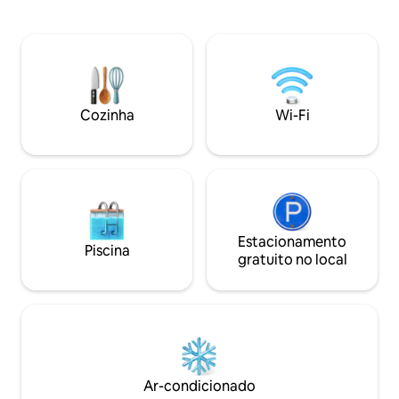
distância. Tudo por menos de US$ 100
inteligente de 65
por pessoa por noite. O Havaí menos
TV. Relaxe na pisci
turístico e mais autêntico. Perfeita para
restaurantes e pra
famílias multigeracionais e grupos de
nas proximidades
amigos que querem a casa inteira, não
queen e um sofá-c
quartos de hotel adjacentes. Animais de
casais ou famílias
estimação são bem-vindos. As melhores
do paraíso hoje e 
Cozinha
Wi-Fi
acomodações do Airbnb, Preferidas dos
luxo da ilha de Waik
hóspedes (5%).
Estacionamento
Piscina
gratuito no local
Ar-condicionado