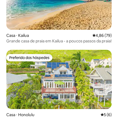
Casa ⋅ Kailua
4,86 de uma a
4,86 (79)
Grande casa de praia em Kailua - a poucos passos da praia!
Preferido dos hóspedes
Preferido dos hóspedes
Casa ⋅ Honolulu
5 de uma 
5 (6)