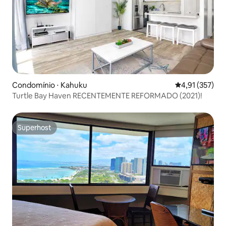
Condomínio ⋅ Kahuku
4,91 de uma av
4,91 (357)
Turtle Bay Haven RECENTEMENTE REFORMADO (2021)!
Superhost
Superhost