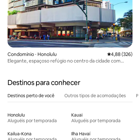
Condomínio ⋅ Honolulu
4,88 de uma ava
4,88 (326)
Elegante, espaçoso refúgio no centro da cidade com
estacionamento
Destinos para conhecer
Destinos perto de você
Outros tipos de acomodações
Pr
Honolulu
Kauai
Aluguéis por temporada
Aluguéis por temporada
Kailua-Kona
Ilha Havaí
Aluguéis por temporada
Aluguéis por temporada