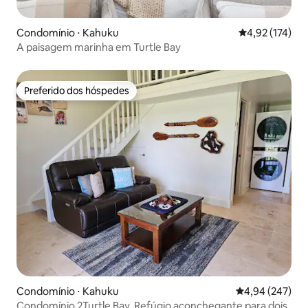
Condomínio ⋅ Kahuku
4,92 de uma av
4,92 (174)
A paisagem marinha em Turtle Bay
Preferido dos hóspedes
Preferido dos hóspedes
Condomínio ⋅ Kahuku
4,94 de uma ava
4,94 (247)
Condomínio 2Turtle Bay. Refúgio aconchegante para dois.