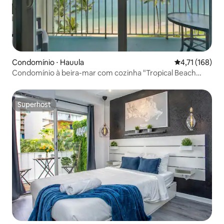
Condomínio ⋅ Hauula
4,71 de uma av
4,71 (168)
Condomínio à beira-mar com cozinha "Tropical Beach
Vibes"
Superhost
Superhost