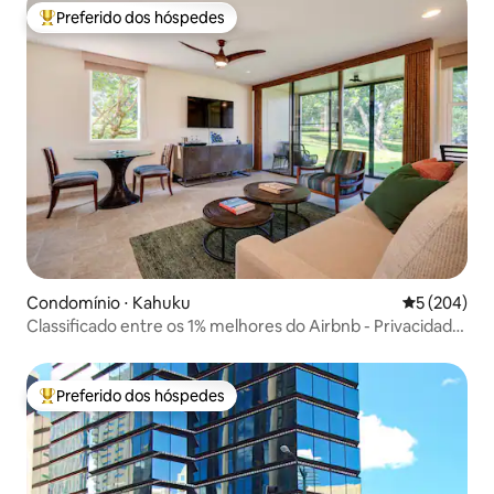
Preferido dos hóspedes
Entre os melhores preferidos dos hóspedes
Condomínio ⋅ Kahuku
5 de uma av
5 (204)
Classificado entre os 1% melhores do Airbnb - Privacidade
e luxo na Baía das Tartarugas
Preferido dos hóspedes
Entre os melhores preferidos dos hóspedes