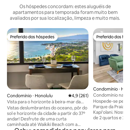
Os hóspedes concordam: estes aluguéis de
apartamentos para temporada foram muito bem
avaliados por sua localização, limpeza e muito mais.
Preferido dos hóspedes
Preferido dos hó
Preferido dos hóspedes
Preferido dos hó
Condomínio ⋅ Hon
Condomínio na pra
Condomínio ⋅ Honolulu
4,9 de uma avaliação média de 
4,9 (261)
relaxar
Hospede-se perto d
Vista para o horizonte à beira-mar da
Parque da Praia d
cama!/Estacionamento gratuito
Vistas deslumbrantes do oceano, pôr do
Kapiʻolani. Nosso
sol e horizonte da cidade a partir do 37º
de 2 quartos e 2 
andar! Desfrute de uma curta
prédio seguro co
caminhada até Waikiki Beach com a
gratuito. Os dest
melhor localização em Waikiki! Com a