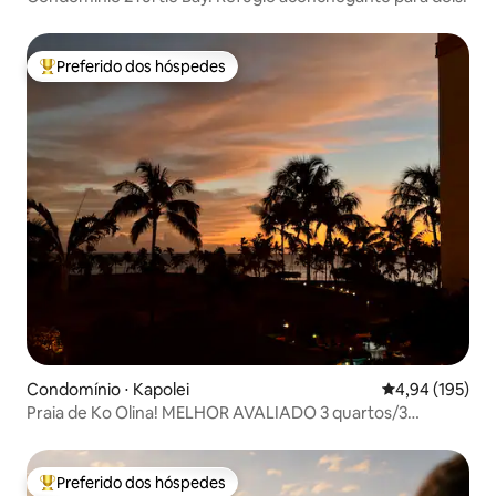
Preferido dos hóspedes
Entre os melhores preferidos dos hóspedes
Condomínio ⋅ Kapolei
4,94 de uma av
4,94 (195)
Praia de Ko Olina! MELHOR AVALIADO 3 quartos/3
banheiros, ao lado 27/08
Preferido dos hóspedes
Entre os melhores preferidos dos hóspedes