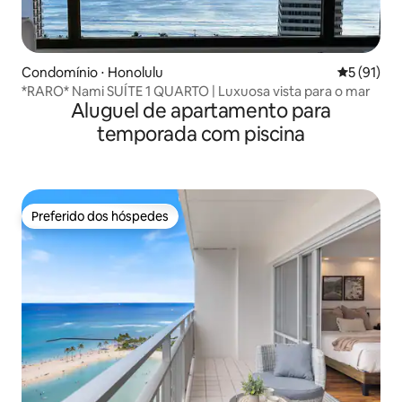
Condomínio ⋅ Honolulu
5 de uma a
5 (91)
*RARO* Nami SUÍTE 1 QUARTO | Luxuosa vista para o mar
Aluguel de apartamento para
temporada com piscina
Preferido dos hóspedes
Preferido dos hóspedes