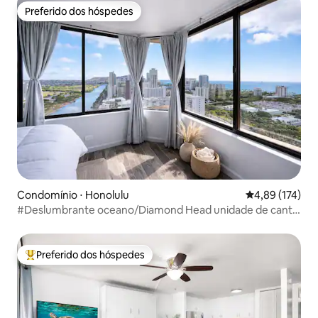
Preferido dos hóspedes
Preferido dos hóspedes
Condomínio ⋅ Honolulu
4,89 de uma av
4,89 (174)
#Deslumbrante oceano/Diamond Head unidade de canto
32º andar
Preferido dos hóspedes
Entre os melhores preferidos dos hóspedes