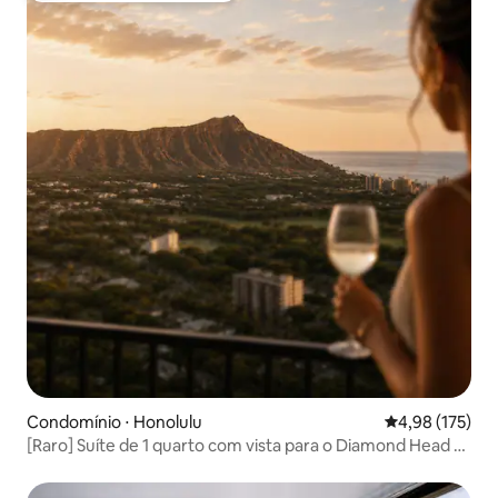
Condomínio ⋅ Honolulu
4,98 de uma av
4,98 (175)
[Raro] Suíte de 1 quarto com vista para o Diamond Head e
para o mar