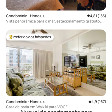
Condomínio ⋅ Honolulu
4,81 de uma av
4,81 (156)
Vista panorâmica para o mar, estacionamento gratuito,
praia, shopping
Preferido dos hóspedes
Entre os melhores preferidos dos hóspedes
Condomínio ⋅ Honolulu
4,9 de uma av
4,9 (167)
Casa de praia em Waikiki para VOCÊ!