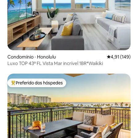
Condomínio ⋅ Honolulu
4,91 de uma av
4,91 (149)
Luxo TOP 43º FL Vista Mar incrível 1BR*Waikiki
Preferido dos hóspedes
Entre os melhores preferidos dos hóspedes