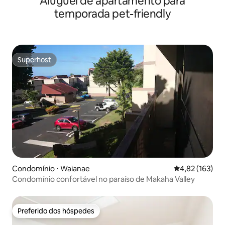
Aluguel de apartamento para
temporada pet-friendly
Superhost
Superhost
Condomínio ⋅ Waianae
4,82 de uma av
4,82 (163)
Condomínio confortável no paraíso de Makaha Valley
Preferido dos hóspedes
Preferido dos hóspedes