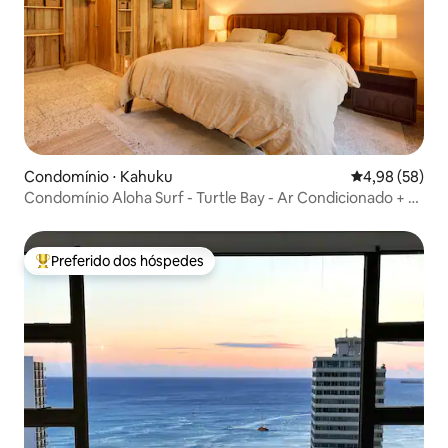
Condomínio ⋅ Kahuku
4,98 de uma a
4,98 (58)
Condomínio Aloha Surf - Turtle Bay - Ar Condicionado + 2
E-Bikes
Preferido dos hóspedes
Entre os melhores preferidos dos hóspedes