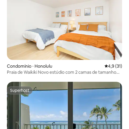
Condomínio ⋅ Honolulu
4,9 de uma a
4,9 (31)
Praia de Waikiki Novo estúdio com 2 camas de tamanho
completo
Superhost
Superhost