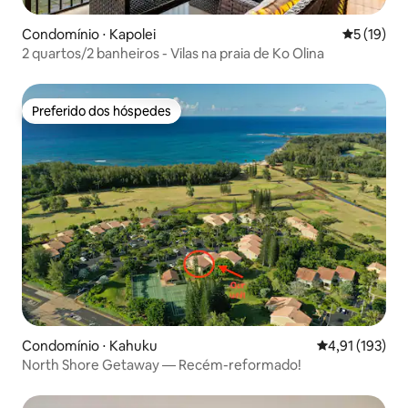
Condomínio ⋅ Kapolei
5 de uma a
5 (19)
2 quartos/2 banheiros - Vilas na praia de Ko Olina
Preferido dos hóspedes
Preferido dos hóspedes
Condomínio ⋅ Kahuku
4,91 de uma av
4,91 (193)
North Shore Getaway — Recém-reformado!