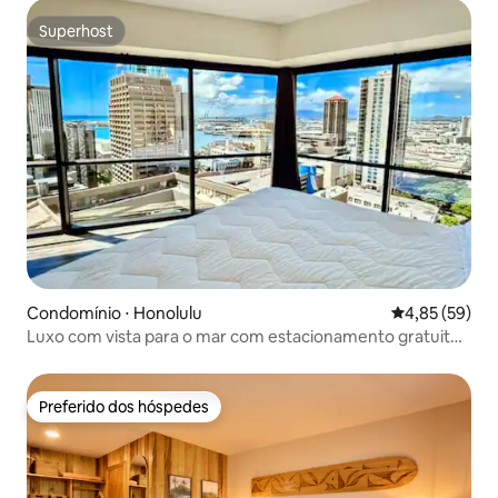
Superhost
Superhost
Condomínio ⋅ Honolulu
4,85 de uma a
4,85 (59)
Luxo com vista para o mar com estacionamento gratuito
+ lavadora e secadora
Preferido dos hóspedes
Preferido dos hóspedes