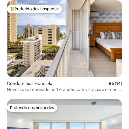
Preferido dos hóspedes
Entre os melhores preferidos dos hóspedes
Condomínio ⋅ Honolulu
5 de uma a
5 (14)
Novo! Luxo renovado no 17º andar com vista para o mar |
Caminhe até a praia
Preferido dos hóspedes
Preferido dos hóspedes