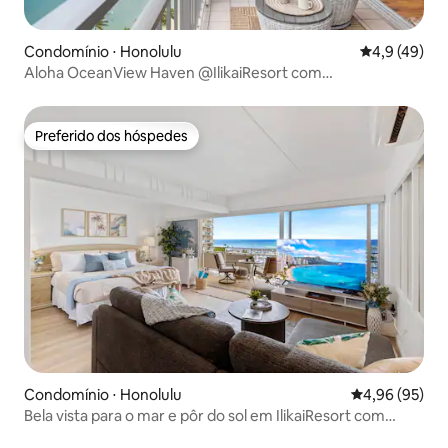
Condomínio ⋅ Honolulu
4,9 de uma a
4,9 (49)
Aloha OceanView Haven @IlikaiResort com
estacionamento
Preferido dos hóspedes
Preferido dos hóspedes
Condomínio ⋅ Honolulu
4,96 de uma a
4,96 (95)
Bela vista para o mar e pôr do sol em IlikaiResort com
estacionamento