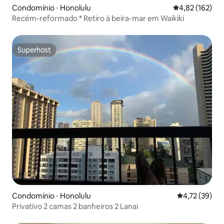
Condomínio ⋅ Honolulu
4,82 de uma av
4,82 (162)
Recém-reformado * Retiro à beira-mar em Waikiki
Superhost
Superhost
Condomínio ⋅ Honolulu
4,72 de uma a
4,72 (39)
Privativo 2 camas 2 banheiros 2 Lanai