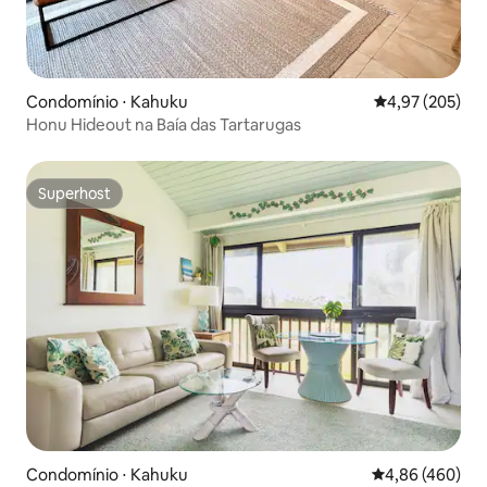
Condomínio ⋅ Kahuku
4,97 de uma av
4,97 (205)
Honu Hideout na Baía das Tartarugas
Superhost
Superhost
Condomínio ⋅ Kahuku
4,86 de uma ava
4,86 (460)