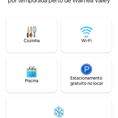
por temporada perto de Waimea Valley
frescas, máquina d
condomínio, perfeito para o café da
e ar-condicionado 
manhã ou para observar as estrelas à
sala de estar para confort
noite. Desfrute da piscina comunitária,
de propriedade loc
do jacuzzi e da academia, tudo isso a
residentes de lon
poucos minutos das praias de nível
Shore. Depois de ter experimentado
internacional do lado oeste e das trilhas
todas as atrações
para caminhadas. Cancelamento
oferecer, confira
garantido em 48 horas.
Cozinha
Wi-Fi
Molokai. Relaxe e aproveite uma
verdadeira experi
autêntica!
Estacionamento
Piscina
gratuito no local