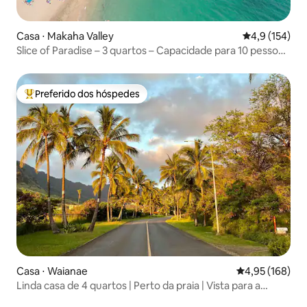
Casa ⋅ Makaha Valley
4,9 de uma av
4,9 (154)
Slice of Paradise – 3 quartos – Capacidade para 10 pessoas
– Mesmo preço para 10 ou 2 pessoas
Preferido dos hóspedes
Entre os melhores preferidos dos hóspedes
Casa ⋅ Waianae
4,95 de uma av
4,95 (168)
Linda casa de 4 quartos | Perto da praia | Vista para a
montanha