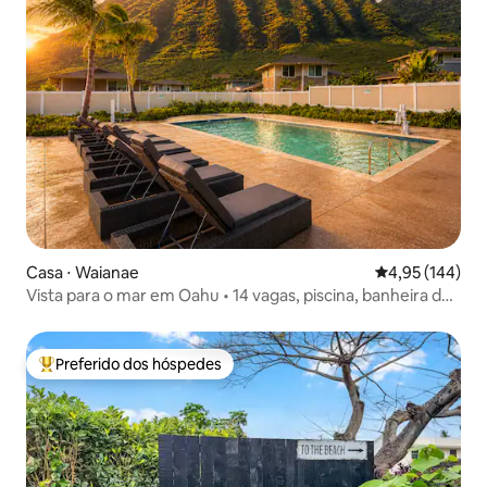
Casa ⋅ Waianae
4,95 de uma av
4,95 (144)
Vista para o mar em Oahu • 14 vagas, piscina, banheira de
hidromassagem, praia!
Preferido dos hóspedes
Entre os melhores preferidos dos hóspedes