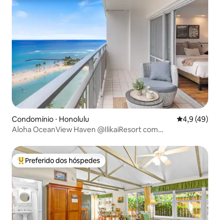
Condomínio ⋅ Honolulu
4,9 de uma a
4,9 (49)
Aloha OceanView Haven @IlikaiResort com
estacionamento
Preferido dos hóspedes
Entre os melhores preferidos dos hóspedes