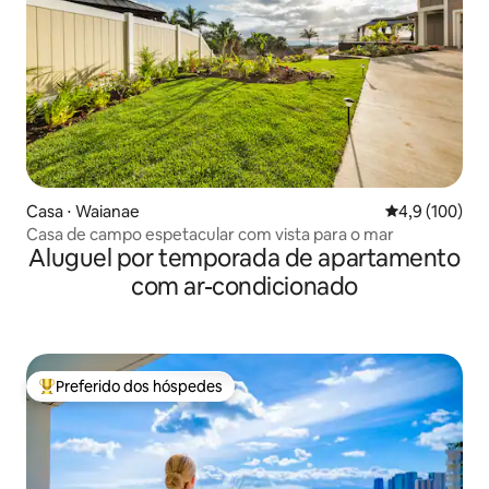
Casa ⋅ Waianae
4,9 de uma av
4,9 (100)
Casa de campo espetacular com vista para o mar
Aluguel por temporada de apartamento
com ar-condicionado
Preferido dos hóspedes
Entre os melhores preferidos dos hóspedes