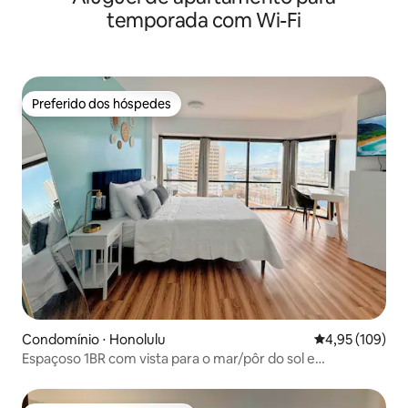
temporada com Wi-Fi
Preferido dos hóspedes
Preferido dos hóspedes
Condomínio ⋅ Honolulu
4,95 de uma av
4,95 (109)
Espaçoso 1BR com vista para o mar/pôr do sol e
estacionamento