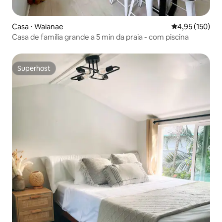
Casa ⋅ Waianae
4,95 de uma av
4,95 (150)
Casa de família grande a 5 min da praia - com piscina
Superhost
Superhost