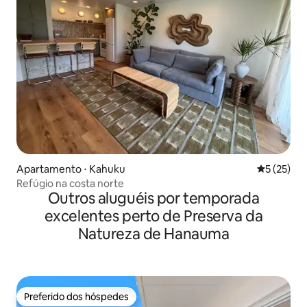
Apartamento ⋅ Kahuku
5 de uma a
5 (25)
Refúgio na costa norte
Outros aluguéis por temporada
excelentes perto de Preserva da
Natureza de Hanauma
Preferido dos hóspedes
Preferido dos hóspedes