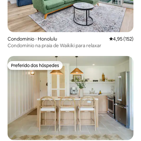
Condomínio ⋅ Honolulu
4,95 de uma av
4,95 (152)
Condomínio na praia de Waikiki para relaxar
Preferido dos hóspedes
Preferido dos hóspedes