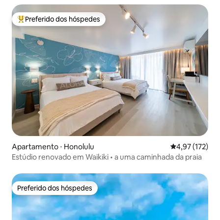
Preferido dos hóspedes
Entre os melhores preferidos dos hóspedes
Apartamento ⋅ Honolulu
4,97 de uma av
4,97 (172)
Estúdio renovado em Waikiki • a uma caminhada da praia
Preferido dos hóspedes
Preferido dos hóspedes