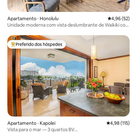
Apartamento ⋅ Honolulu
4,96 de uma a
4,96 (52)
Unidade moderna com vista deslumbrante de Waikiki com
Lanai
Preferido dos hóspedes
Entre os melhores preferidos dos hóspedes
Apartamento ⋅ Kapolei
4,98 de uma av
4,98 (115)
Vista para o mar — 3 quartos BV
Koolina/8ppl/equipamentos infantis