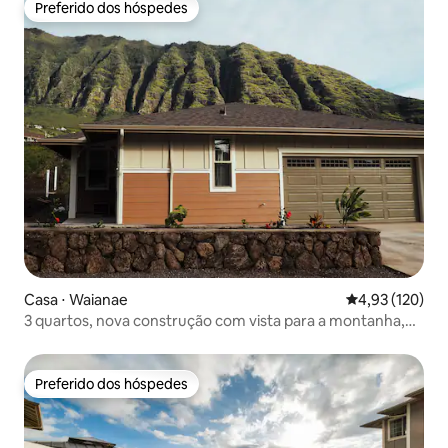
Preferido dos hóspedes
Preferido dos hóspedes
Casa ⋅ Waianae
4,93 de uma av
4,93 (120)
3 quartos, nova construção com vista para a montanha,
perto da praia
Preferido dos hóspedes
Preferido dos hóspedes