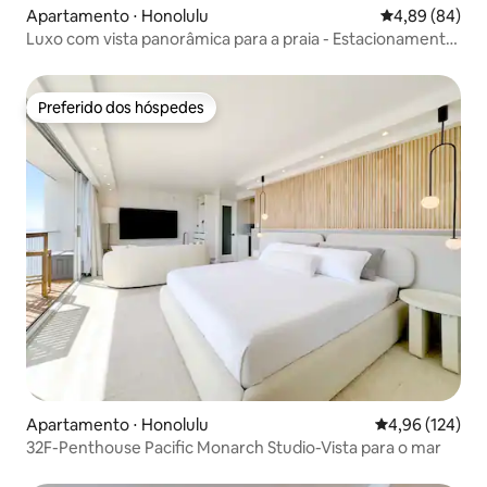
Apartamento ⋅ Honolulu
4,89 de uma av
4,89 (84)
Luxo com vista panorâmica para a praia - Estacionamento
gratuito!
Preferido dos hóspedes
Preferido dos hóspedes
Apartamento ⋅ Honolulu
4,96 de uma av
4,96 (124)
32F-Penthouse Pacific Monarch Studio-Vista para o mar