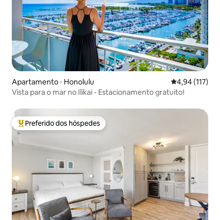
Apartamento ⋅ Honolulu
4,94 de uma av
4,94 (117)
Vista para o mar no Ilikai - Estacionamento gratuito!
Preferido dos hóspedes
Entre os melhores preferidos dos hóspedes