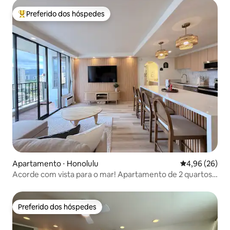
Preferido dos hóspedes
Entre os melhores preferidos dos hóspedes
Apartamento ⋅ Honolulu
4,96 de uma a
4,96 (26)
Acorde com vista para o mar! Apartamento de 2 quartos
com cama queen size e estacionamento gratuito
Preferido dos hóspedes
Preferido dos hóspedes