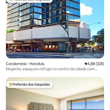
Entre os melhores preferidos dos hóspedes
Condomínio ⋅ Honolulu
4,88 de uma av
4,88 (325)
Elegante, espaçoso refúgio no centro da cidade com
estacionamento
Preferido dos hóspedes
Entre os melhores preferidos dos hóspedes