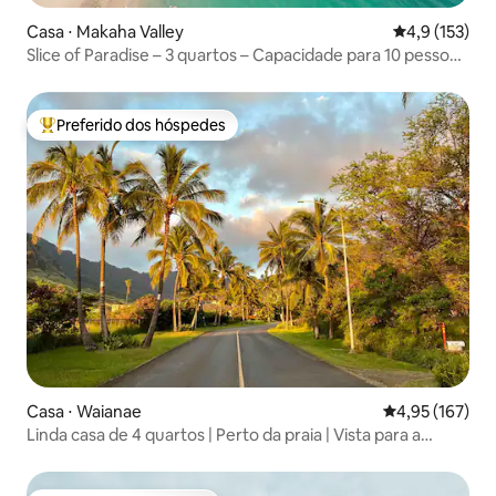
Casa ⋅ Makaha Valley
4,9 de uma av
4,9 (153)
Slice of Paradise – 3 quartos – Capacidade para 10 pessoas
– Mesmo preço para 10 ou 2 pessoas
Preferido dos hóspedes
Entre os melhores preferidos dos hóspedes
Casa ⋅ Waianae
4,95 de uma av
4,95 (167)
Linda casa de 4 quartos | Perto da praia | Vista para a
montanha