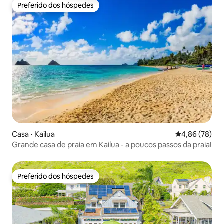
Preferido dos hóspedes
Preferido dos hóspedes
Casa ⋅ Kailua
4,86 de uma a
4,86 (78)
Grande casa de praia em Kailua - a poucos passos da praia!
Preferido dos hóspedes
Preferido dos hóspedes