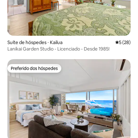
Suíte de hóspedes ⋅ Kailua
5 de uma a
5 (28)
Lanikai Garden Studio - Licenciado - Desde 1985!
Preferido dos hóspedes
Preferido dos hóspedes