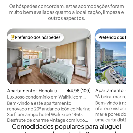
Os hóspedes concordam: estas acomodações foram
muito bem avaliadas quanto a localização, limpeza e
outros aspectos.
Preferido dos hóspedes
Preferido dos hó
Entre os melhores preferidos dos hóspedes
Preferido dos hó
Apartamento ⋅ Ho
Apartamento ⋅ Honolulu
4,98 de uma avaliação média de 
4,98 (109)
*À beira-mar rem
Luxuoso condomínio em Waikiki com
Ilikai Marina
charme retrô e estacionamento
Bem-vindo à nossa
Bem-vindo a este apartamento
GRATUITO
oferece vistas de
renovado no 20º andar do icônico Marine
mar e pores do sol
Surf, um antigo hotel Waikiki de 1960.
uma curta distânci
Desfrute de charme vintage com luxo
Comodidades populares para aluguel
você está procura
moderno, incluindo uma vista parcial do
diversão em famíl
mar, estacionamento subterrâneo