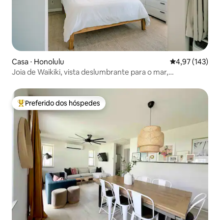
Casa ⋅ Honolulu
4,97 de uma av
4,97 (143)
Joia de Waikiki, vista deslumbrante para o mar,
estacionamento incluso
Preferido dos hóspedes
Entre os melhores preferidos dos hóspedes