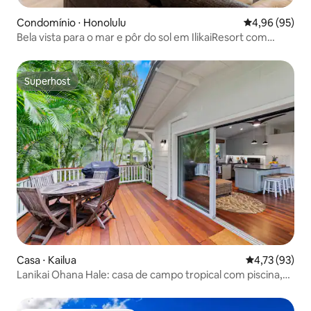
Condomínio ⋅ Honolulu
4,96 de uma a
4,96 (95)
Bela vista para o mar e pôr do sol em IlikaiResort com
estacionamento
Superhost
Superhost
Casa ⋅ Kailua
4,73 de uma a
4,73 (93)
Lanikai Ohana Hale: casa de campo tropical com piscina,
Lanai