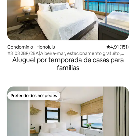
Condomínio ⋅ Honolulu
4,91 de uma av
4,91 (151)
#3103 2BR/2BA|À beira-mar, estacionamento gratuito,
Aluguel por temporada de casas para
academia e piscina
famílias
Preferido dos hóspedes
Preferido dos hóspedes