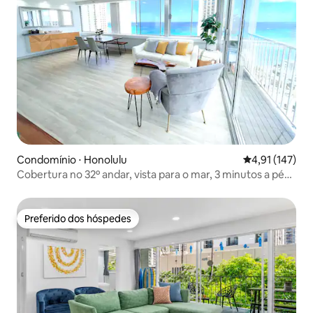
Condomínio ⋅ Honolulu
4,91 de uma av
4,91 (147)
Cobertura no 32º andar, vista para o mar, 3 minutos a pé
da praia
Preferido dos hóspedes
Preferido dos hóspedes