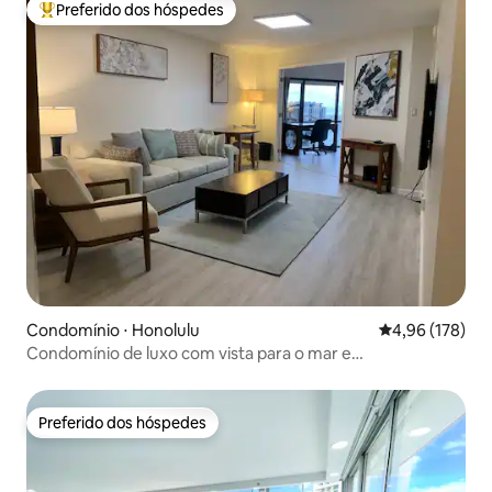
Preferido dos hóspedes
Entre os melhores preferidos dos hóspedes
Condomínio ⋅ Honolulu
4,96 de uma av
4,96 (178)
Condomínio de luxo com vista para o mar e
estacionamento GRATUITO!
Preferido dos hóspedes
Preferido dos hóspedes