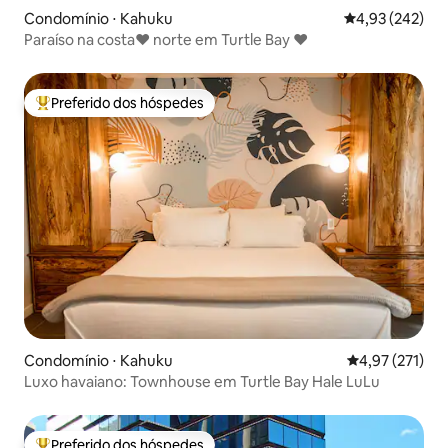
Condomínio ⋅ Kahuku
4,93 de uma av
4,93 (242)
Paraíso na costa♥ norte em Turtle Bay ♥
Preferido dos hóspedes
Entre os melhores preferidos dos hóspedes
Condomínio ⋅ Kahuku
4,97 de uma av
4,97 (271)
Luxo havaiano: Townhouse em Turtle Bay Hale LuLu
Preferido dos hóspedes