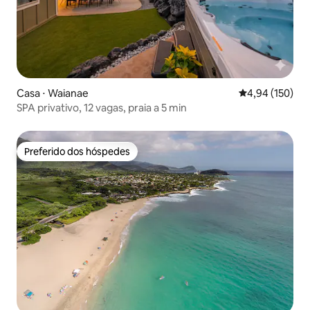
Casa ⋅ Waianae
4,94 de uma av
4,94 (150)
SPA privativo, 12 vagas, praia a 5 min
Preferido dos hóspedes
Preferido dos hóspedes