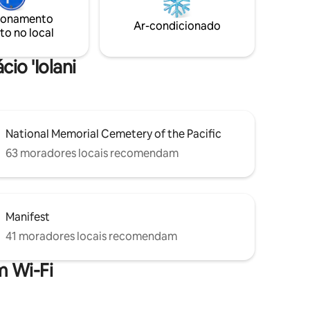
a,
restaurantes locais, praias e atividades
ionamento
egurança
para tornar seu tempo no Havaí
Ar-condicionado
to no local
nientes
inesquecível. Reserve agora e comece a
11, Paris
planejar suas férias na ilha conosco!
io 'Iolani
National Memorial Cemetery of the Pacific
63 moradores locais recomendam
Manifest
41 moradores locais recomendam
 Wi-Fi