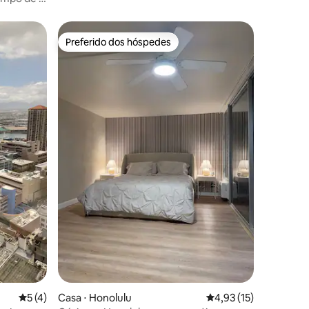
Preferido dos hóspedes
Preferido dos hóspedes
ções
5 de uma avaliação média de 5, 4 avaliações
5 (4)
Casa ⋅ Honolulu
4,93 de uma avaliação
4,93 (15)