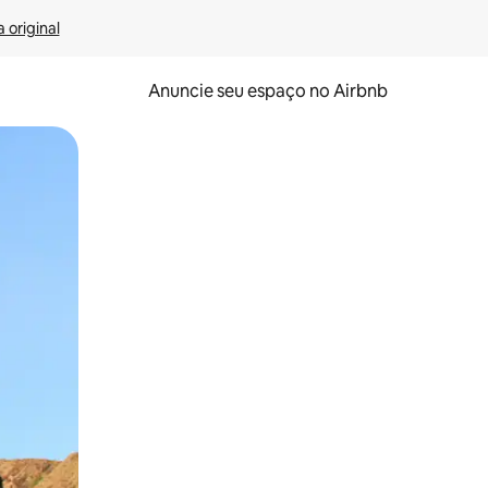
 original
Anuncie seu espaço no Airbnb
 deslizando o dedo na tela.