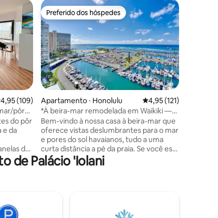
Condomín
Preferido dos hóspedes
Superho
Preferido dos hóspedes
Superho
Vistas inc
Refúgio d
incríveis 
Melhor lo
a pé de m
Moana Mal
restaurantes! Aproveite a 
há passei
caminhada
,95 de uma avaliação média de 5, 109 avaliações
4,95 (109)
Apartamento ⋅ Honolulu
4,95 de uma avaliação 
4,95 (121)
ções
Aproveite
 mar/pôr
*À beira-mar remodelada em Waikiki —
artifício
Ilikai Marina
tes do pôr
Bem-vindo à nossa casa à beira-mar que
pátio, pa
 e da
oferece vistas deslumbrantes para o mar
Village! Há 2 piscinas Ilikai disponíveis para
e pores do sol havaianos, tudo a uma
os nossos hóspe
anelas do
curta distância a pé da praia. Se você está
estadias 
de Palácio 'Iolani
orto com
procurando aventura, diversão em
especiais
o (valor
família ou relaxamento, este é o destino
 e uma
perfeito enquanto visita Oahu. Nas
 Caminhe
noites de sexta-feira, desfrute de fogos
bares e
de artifício espetaculares diretamente
lu, ou
da sua varanda. Não vemos a hora de
i. O
compartilhar recomendações de