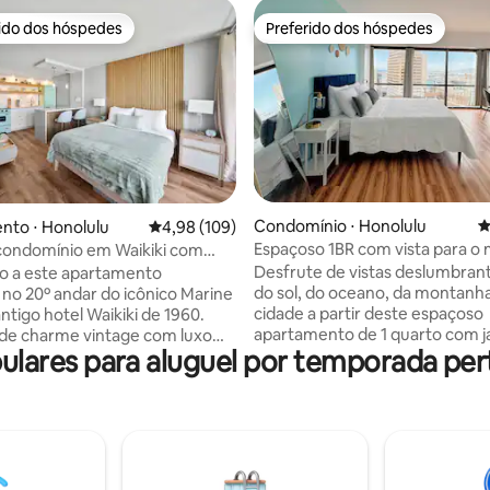
rido dos hóspedes
Preferido dos hóspedes
 melhores preferidos dos hóspedes
Preferido dos hóspedes
édia de 5, 110 avaliações
Condomínio ⋅ Honolulu
4
nto ⋅ Honolulu
4,98 de uma avaliação média de 5, 109 avalia
4,98 (109)
Espaçoso 1BR com vista para o
condomínio em Waikiki com
do sol e estacionamento
etrô e estacionamento
Desfrute de vistas deslumbran
o a este apartamento
O
do sol, do oceano, da montanha
no 20º andar do icônico Marine
cidade a partir deste espaçoso
ntigo hotel Waikiki de 1960.
apartamento de 1 quarto com j
de charme vintage com luxo
ares para aluguel por temporada perto 
chão ao teto. Relaxe com conf
incluindo uma vista parcial do
estacionamento seguro gratuit
acionamento subterrâneo
de US$ 40/noite), Wi-Fi rápido
 Internet ultrarrápida de 1
cozinha totalmente equipada.
ar-condicionado e uma TV
até os melhores restaurantes, 
te de 65 polegadas com Apple
Chinatown do centro de Honolu
 na piscina ou explore lojas,
explore o histórico Palácio Iolan
tes e praias de classe mundial