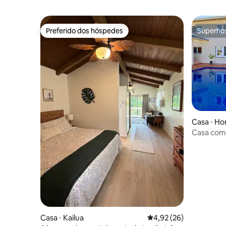
Preferido dos hóspedes
Superho
Preferido dos hóspedes
Superho
Casa ⋅ Ho
Casa com 
Kai com vi
Casa ⋅ Kailua
4,92 de uma avaliação 
4,92 (26)