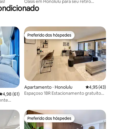
as!
Oásis em Honolulu para seu retiro
ondicionado
havaiano
Preferido dos hóspedes
Preferido dos hóspedes
Apartamento ⋅ Honolulu
4,95 de uma avaliação
4,95 (43)
ções
Espaçoso 1BR Estacionamento gratuito
4,98 de uma avaliação média de 5, 61 avaliações
4,98 (61)
Wi-Fi
mente
o
Preferido dos hóspedes
Preferido dos hóspedes