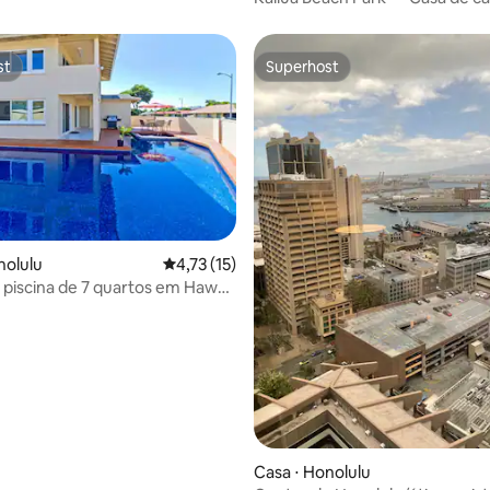
quartos
st
Superhost
st
Superhost
nolulu
4,73 de uma avaliação média de 5, 15 avalia
4,73 (15)
piscina de 7 quartos em Hawaii
sta!
média de 5, 26 avaliações
Casa ⋅ Honolulu