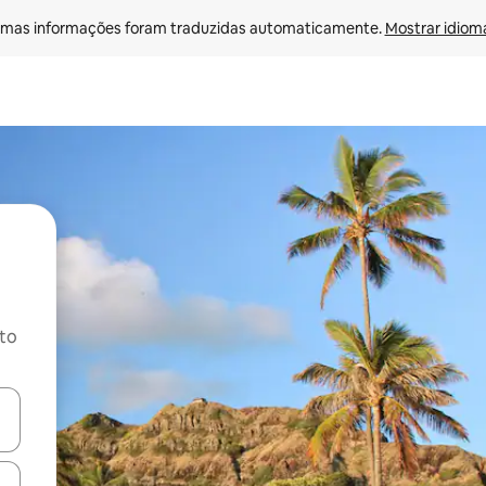
mas informações foram traduzidas automaticamente. 
Mostrar idioma
ito
ore-os usando as seta para cima e para baixo do teclado ou tocando e