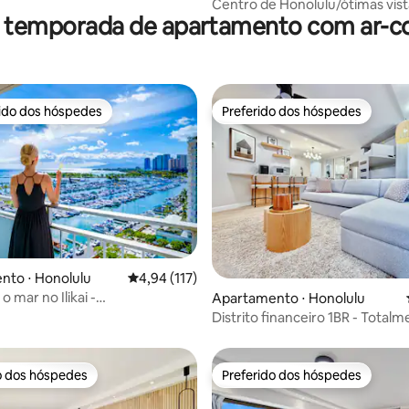
Centro de Honolulu/ótimas vist
r temporada de apartamento com ar-c
rido dos hóspedes
Preferido dos hóspedes
 melhores preferidos dos hóspedes
Preferido dos hóspedes
nto ⋅ Honolulu
4,94 de uma avaliação média de 5, 117 avalia
4,94 (117)
o mar no Ilikai -
édia de 5, 176 avaliações
Apartamento ⋅ Honolulu
mento gratuito!
Distrito financeiro 1BR - Total
renovado com estacionament
o dos hóspedes
Preferido dos hóspedes
o dos hóspedes
Preferido dos hóspedes