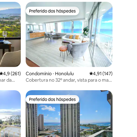
Preferido dos hóspedes
Preferido dos hóspedes
ções
4,9 de uma avaliação média de 5, 261 avaliações
4,9 (261)
Condomínio ⋅ Honolulu
4,91 de uma avaliação 
4,91 (147)
mar da
Cobertura no 32º andar, vista para o mar,
o
3 minutos a pé da praia
Preferido dos hóspedes
Preferido dos hóspedes