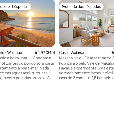
rido dos hóspedes
Preferido dos hóspedes
 melhores preferidos dos hóspedes
Preferido dos hóspedes
édia de 5, 123 avaliações
io ⋅ Waianae
4,97 de uma avaliação média de 5, 340 avalia
4,97 (340)
Casa ⋅ Waianae
4
ão à beira-mar — Condomínio
Makaha Hale - Casa serena de 
Princess
notizantes do pôr do sol a partir
Fuja para o belo Vale de Makaha
tamento à beira-mar. Nada
Havaí, e experimente uma esta
cê das águas azul-turquesa
verdadeiramente inesquecível
s, exceto pegadas na areia. A
casa de 3 camas e 2,5 banheiros
em a altura ideal para observar
Airbnb encantador, aninhado d
, você
uma comunidade fechada segu
ma baleia. Esta terra
oferece uma escapada para aq
heia de surpresas. Até os
procuram tranquilidade em mei
giram de vez em quando. Fuja
beleza deslumbrante da ilha. D
dões de Waikiki para
vistas deslumbrantes da encos
tar um verdadeiro estilo de
montanha Makaha Valley, com