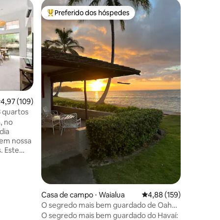
Condomín
Preferido dos hóspedes
Preferi
Entre os melhores preferidos dos hóspedes
Preferi
"Casa de
passos da
Aloha e 
de uma v
ficar nes
mar! Imp
obter in
em andam
incrível 
nascer do 
ções
,97 de uma avaliação média de 5, 109 avaliações
4,97 (109)
condomín
3 quartos
pequena 
, no
nova. Per
dia
com snork
 em nossa
simplesme
. Este
churrasco
entro de
seguranç
ra,
ueles que
o à
Casa de campo ⋅ Waialua
4,88 de uma avaliação 
4,88 (159)
esfrute de
O segredo mais bem guardado de Oahu!
ta da
E TEMOS LICENÇA!!!
O segredo mais bem guardado do Havaí:
odidades