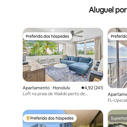
Capacidade para 10 pessoas – Mesmo
Vista par
preço para 10 ou 2 pessoas
Aluguel po
Preferido dos hóspedes
Preferid
Preferido dos hóspedes
Preferid
Apartamento ⋅ Honolulu
4,92 de uma avaliação m
4,92 (241)
Loft na praia de Waikiki perto de
Apartame
restaurantes
FL-Upscal
Preferido dos hóspedes
Superho
Entre os melhores preferidos dos hóspedes
Superho