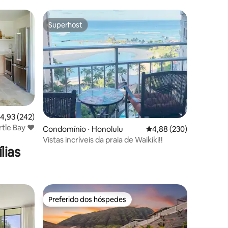
Superhost
os hóspedes
Superhost
,93 de uma avaliação média de 5, 242 avaliações
4,93 (242)
rtle Bay ♥
ções
Condomínio ⋅ Honolulu
4,88 de uma avaliação m
4,88 (230)
Vistas incríveis da praia de Waikiki!!
lias
Preferido dos hóspedes
Preferido dos hóspedes