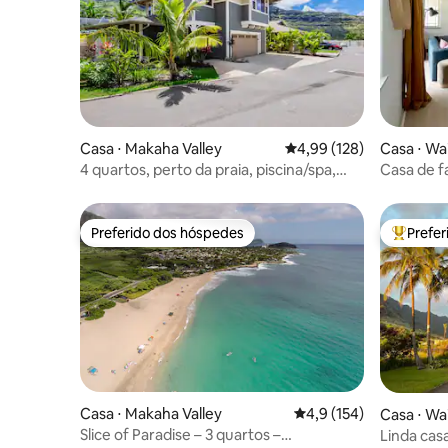
Casa ⋅ Makaha Valley
4,99 de uma avaliação m
4,99 (128)
Casa ⋅ Wa
4 quartos, perto da praia, piscina/spa,
Casa de fa
academia, estacionamento gratuito,
com pisci
churrasqueira
Preferido dos hóspedes
Prefe
Preferido dos hóspedes
Entre os
Casa ⋅ Makaha Valley
4,9 de uma avaliação m
4,9 (154)
Casa ⋅ Wa
Slice of Paradise – 3 quartos –
Linda casa