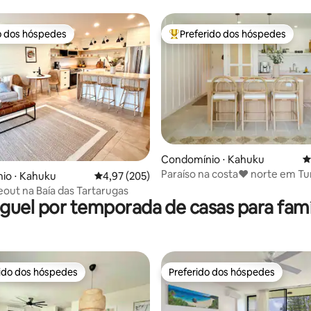
o dos hóspedes
Preferido dos hóspedes
o dos hóspedes
Entre os melhores preferidos d
édia de 5, 297 avaliações
Condomínio ⋅ Kahuku
4
Paraíso na costa♥ norte em Tu
io ⋅ Kahuku
4,97 de uma avaliação média de 5, 205 avalia
4,97 (205)
out na Baía das Tartarugas
guel por temporada de casas para famí
rido dos hóspedes
Preferido dos hóspedes
 melhores preferidos dos hóspedes
Preferido dos hóspedes