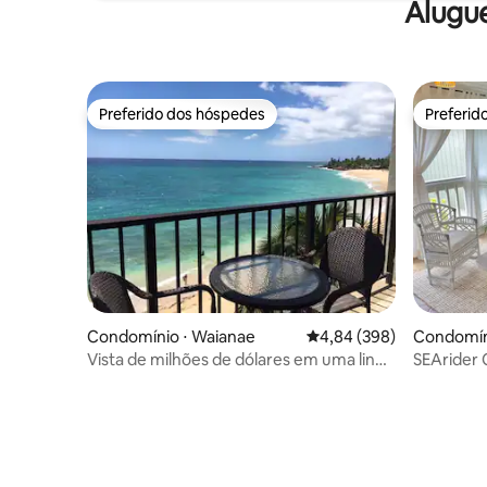
Alugu
Preferido dos hóspedes
Preferid
Preferido dos hóspedes
Preferid
Condomínio ⋅ Waianae
4,84 de uma avaliação m
4,84 (398)
Condomín
Vista de milhões de dólares em uma linda
SEArider 
praia isolada!