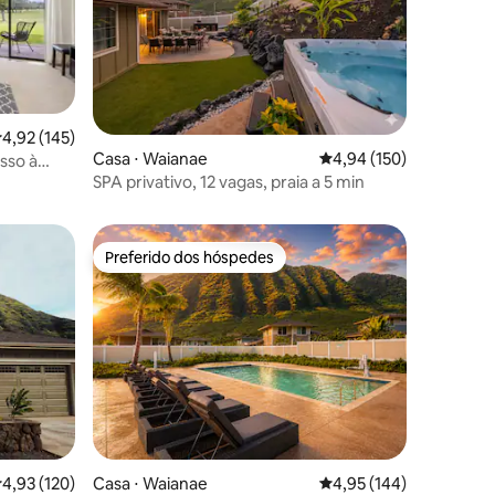
,92 de uma avaliação média de 5, 145 avaliações
4,92 (145)
Casa ⋅ Waianae
4,94 de uma avaliação 
4,94 (150)
sso à
ções
SPA privativo, 12 vagas, praia a 5 min
Preferido dos hóspedes
Preferido dos hóspedes
ções
,93 de uma avaliação média de 5, 120 avaliações
4,93 (120)
Casa ⋅ Waianae
4,95 de uma avaliação 
4,95 (144)