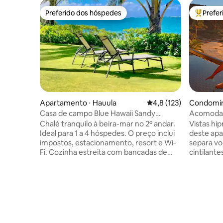
Preferido dos hóspedes
Prefe
Preferido dos hóspedes
Entre os
Apartamento ⋅ Hauula
4,8 de uma avaliação m
4,8 (123)
Condomín
Casa de campo Blue Hawaii Sandy
Acomodaç
Beachfront
Hawaiian 
Chalé tranquilo à beira-mar no 2º andar.
Vistas hip
Ideal para 1 a 4 hóspedes. O preço inclui
deste apar
impostos, estacionamento, resort e Wi-
separa vo
Fi. Cozinha estreita com bancadas de
cintilante
mármore, cooltop de 2 bocas e o charme
varanda t
de uma casa de praia. Sem ar
tartarugas. De novembro a abril
condicionado, mas brisas de vento e
pode avistar u
ventiladores de teto proporcionam
vibrante é c
conforto neste paraíso tropical. Esta
golfinhos 
unidade no andar de cima faz parte de
das multi
um prédio de 2 andares com 4 unidades.
experimen