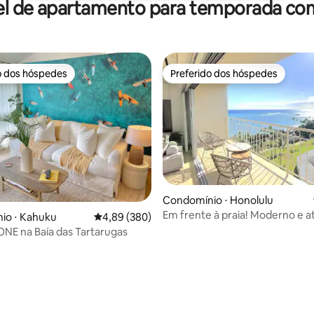
el de apartamento para temporada com
o dos hóspedes
Preferido dos hóspedes
o dos hóspedes
Preferido dos hóspedes
Condomínio ⋅ Honolulu
Em frente à praia! Moderno e a
édia de 5, 398 avaliações
io ⋅ Kahuku
4,89 de uma avaliação média de 5, 380 avalia
4,89 (380)
com vista para o mar (WS1116)
ONE na Baía das Tartarugas