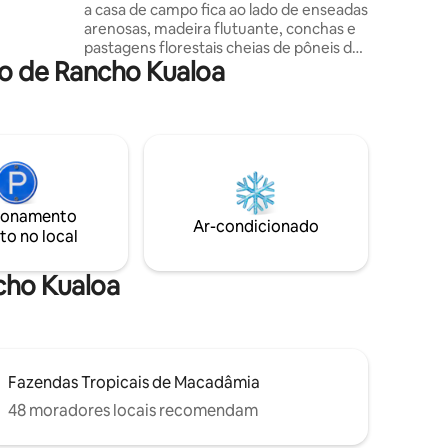
a casa de campo fica ao lado de enseadas
no.
arenosas, madeira flutuante, conchas e
as nas
pastagens florestais cheias de pôneis de
leza da
o de Rancho Kualoa
polo. O oceano é excelente para
sonhos
mergulho com snorkel e pesca; há duas
áreas de surfe dentro de uma milha, os
windsurfistas pegam vento na maioria
das tardes e as montanhas atrás de nós
oferecem boas trilhas para caminhadas.
A Colônia tem uma bela piscina e um
grande gramado verde e uma quadra de
ionamento
tênis. Temos TV e Wi-Fi. LICENÇA Nº
Ar-condicionado
to no local
90/TVU-0108. GE-142-964-5312-01. TMK:
1-6-8-009-001-0021.
cho Kualoa
Fazendas Tropicais de Macadâmia
48 moradores locais recomendam