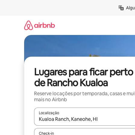
Pular
Algu
para
o
conteúdo
Lugares para ficar perto
de Rancho Kualoa
Reserve locações por temporada, casas e mu
mais no Airbnb
Localização
Quando os resultados estiverem disponíveis, expl
Check-in