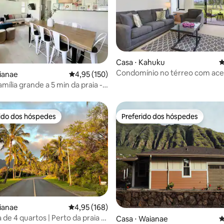
Casa ⋅ Kahuku
4
Condomínio no térreo com ace
édia de 5, 128 avaliações
ianae
4,95 de uma avaliação média de 5, 150 avalia
4,95 (150)
praia e piscina
mília grande a 5 min da praia -
na
rido dos hóspedes
Preferido dos hóspedes
 melhores preferidos dos hóspedes
Preferido dos hóspedes
édia de 5, 154 avaliações
ianae
4,95 de uma avaliação média de 5, 168 avalia
4,95 (168)
 de 4 quartos | Perto da praia |
Casa ⋅ Waianae
4