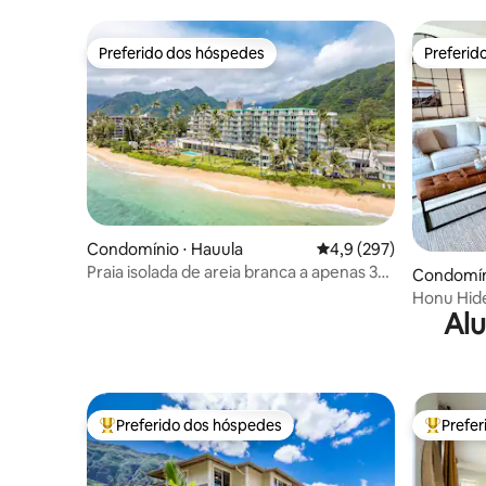
Preferido dos hóspedes
Preferid
Preferido dos hóspedes
Preferid
Condomínio ⋅ Hauula
4,9 de uma avaliação m
4,9 (297)
Praia isolada de areia branca a apenas 30
Condomín
passos de distância
Honu Hide
Alu
Preferido dos hóspedes
Prefe
Entre os melhores preferidos dos hóspedes
Entre os