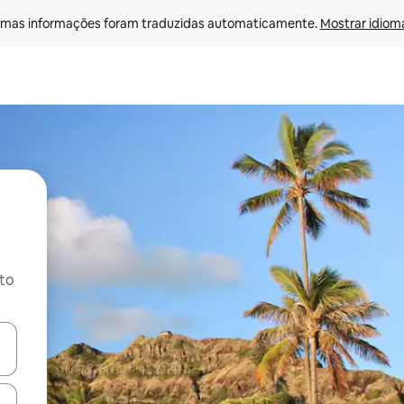
mas informações foram traduzidas automaticamente. 
Mostrar idioma
ito
ore-os usando as seta para cima e para baixo do teclado ou tocando e