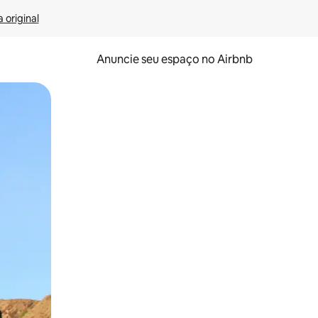
 original
Anuncie seu espaço no Airbnb
 deslizando o dedo na tela.