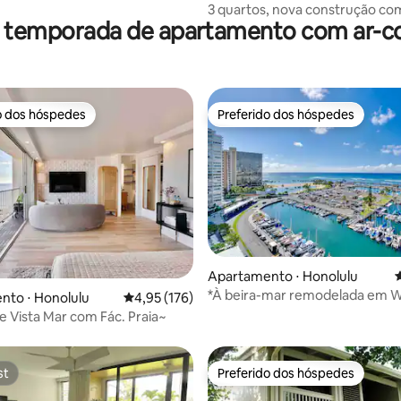
a a montanha
3 quartos, nova construção com
r temporada de apartamento com ar-c
para a montanha, perto da prai
o dos hóspedes
Preferido dos hóspedes
o dos hóspedes
Preferido dos hóspedes
Apartamento ⋅ Honolulu
4
édia de 5, 241 avaliações
*À beira-mar remodelada em W
nto ⋅ Honolulu
4,95 de uma avaliação média de 5, 176 avalia
4,95 (176)
Ilikai Marina
e Vista Mar com Fác. Praia~
st
Preferido dos hóspedes
st
Preferido dos hóspedes