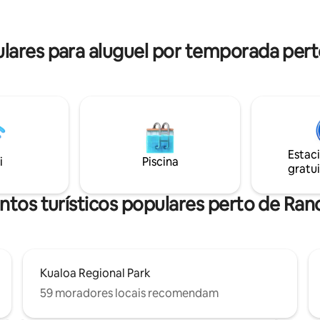
com snorkel,
modernas e um ambiente sere
ard ou surfe à sua porta.
Delicie-se com praias imaculad
 para o ritmo do oceano pode
proximidades e mergulhe na be
ares para aluguel por temporada pert
 vida para sempre.
ilha. Sua viagem havaiana dos 
está à sua espera!
Estac
i
Piscina
gratui
ntos turísticos populares perto de Ran
Kualoa Regional Park
59 moradores locais recomendam