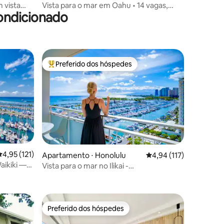
 vista
Vista para o mar em Oahu • 14 vagas,
ondicionado
a
piscina, banheira de hidromassagem,
praia!
Preferido dos hóspedes
Entre os melhores preferidos dos hóspedes
,95 de uma avaliação média de 5, 121 avaliações
4,95 (121)
Apartamento ⋅ Honolulu
4,94 de uma avaliação 
4,94 (117)
aikiki —
Vista para o mar no Ilikai -
ções
Estacionamento gratuito!
Preferido dos hóspedes
Preferido dos hóspedes