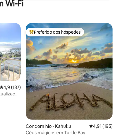
 Wi-Fi
Preferido dos hóspedes
Entre os melhores preferidos dos hóspedes
4,9 de uma avaliação média de 5, 137 avaliações
4,9 (137)
tualizado
ções
Condomínio ⋅ Kahuku
4,91 de uma avaliação 
4,91 (195)
Céus mágicos em Turtle Bay