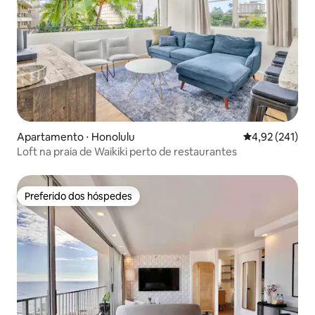
Apartamento ⋅ Honolulu
4,92 de uma av
4,92 (241)
Loft na praia de Waikiki perto de restaurantes
Preferido dos hóspedes
Preferido dos hóspedes