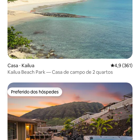
Casa ⋅ Kailua
4,9 de uma av
4,9 (361)
Kailua Beach Park — Casa de campo de 2 quartos
Preferido dos hóspedes
Preferido dos hóspedes