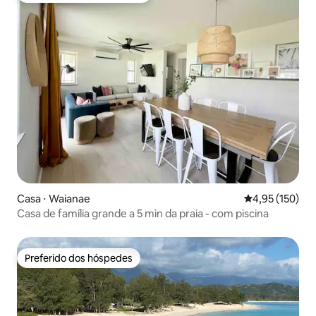
Casa ⋅ Waianae
4,95 de uma av
4,95 (150)
Casa de família grande a 5 min da praia - com piscina
Preferido dos hóspedes
Preferido dos hóspedes