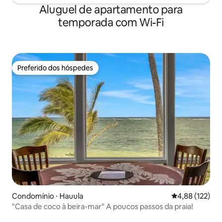
Aluguel de apartamento para
temporada com Wi-Fi
Preferido dos hóspedes
Preferido dos hóspedes
Condomínio ⋅ Hauula
4,88 de uma av
4,88 (122)
"Casa de coco à beira-mar" A poucos passos da praia!