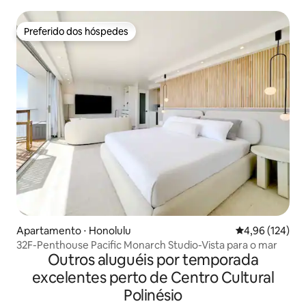
Preferido dos hóspedes
Preferido dos hóspedes
Apartamento ⋅ Honolulu
4,96 de uma av
4,96 (124)
32F-Penthouse Pacific Monarch Studio-Vista para o mar
Outros aluguéis por temporada
excelentes perto de Centro Cultural
Polinésio