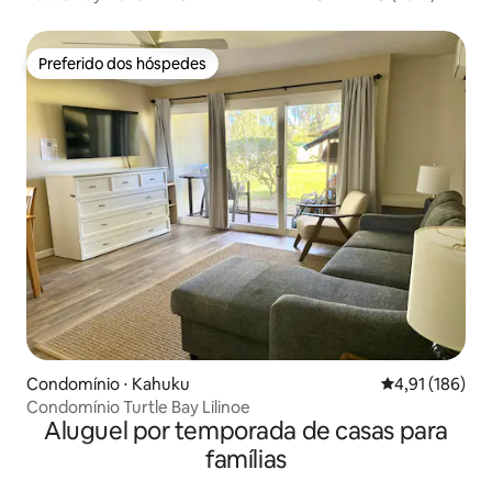
Preferido dos hóspedes
Preferido dos hóspedes
Condomínio ⋅ Kahuku
4,91 de uma av
4,91 (186)
Condomínio Turtle Bay Lilinoe
Aluguel por temporada de casas para
famílias