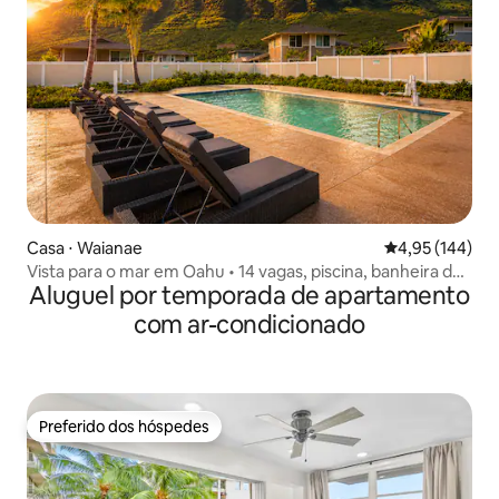
Casa ⋅ Waianae
4,95 de uma av
4,95 (144)
Vista para o mar em Oahu • 14 vagas, piscina, banheira de
Aluguel por temporada de apartamento
hidromassagem, praia!
com ar-condicionado
Preferido dos hóspedes
Preferido dos hóspedes