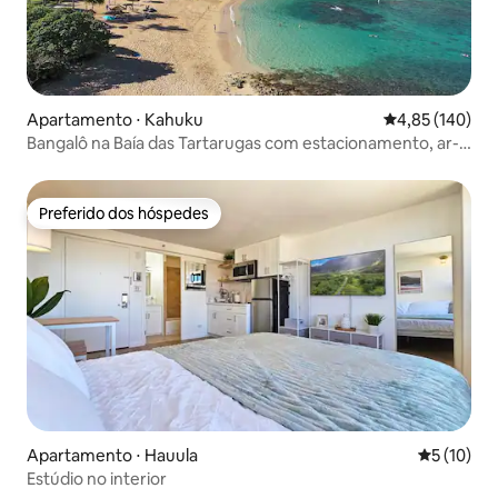
Apartamento ⋅ Kahuku
4,85 de uma av
4,85 (140)
Bangalô na Baía das Tartarugas com estacionamento, ar-
condicionado e praia
Preferido dos hóspedes
Preferido dos hóspedes
Apartamento ⋅ Hauula
5 de uma a
5 (10)
Estúdio no interior