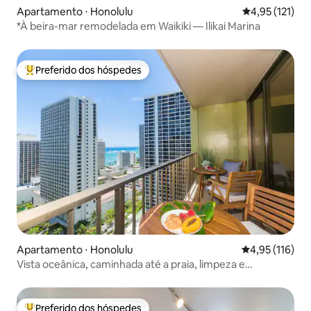
Apartamento ⋅ Honolulu
4,95 de uma av
4,95 (121)
*À beira-mar remodelada em Waikiki — Ilikai Marina
Preferido dos hóspedes
Entre os melhores preferidos dos hóspedes
Apartamento ⋅ Honolulu
4,95 de uma av
4,95 (116)
Vista oceânica, caminhada até a praia, limpeza e
estacionamento grátis, cozinha
Preferido dos hóspedes