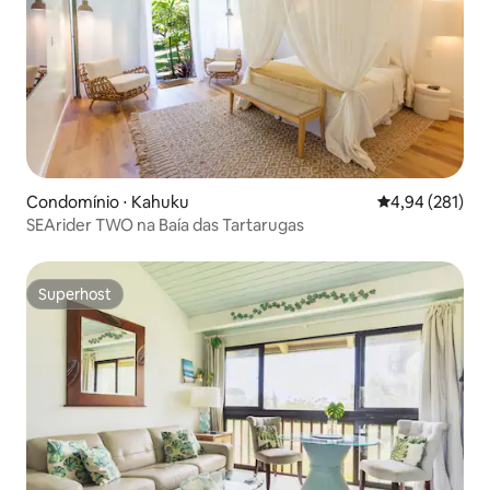
Condomínio ⋅ Kahuku
4,94 de uma av
4,94 (281)
SEArider TWO na Baía das Tartarugas
Superhost
Superhost