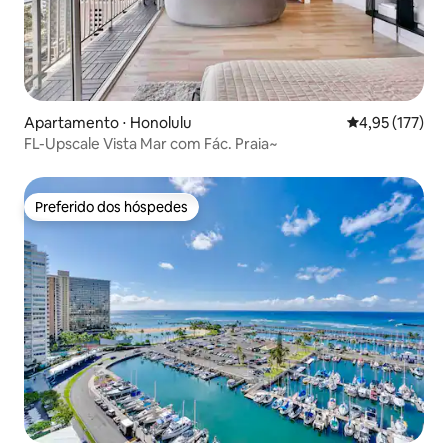
Apartamento ⋅ Honolulu
4,95 de uma av
4,95 (177)
FL-Upscale Vista Mar com Fác. Praia~
Preferido dos hóspedes
Preferido dos hóspedes