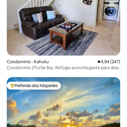
Condomínio ⋅ Kahuku
4,94 de uma ava
4,94 (247)
Condomínio 2Turtle Bay. Refúgio aconchegante para dois.
Preferido dos hóspedes
Entre os melhores preferidos dos hóspedes