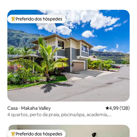
Preferido dos hóspedes
Entre os melhores preferidos dos hóspedes
Casa ⋅ Makaha Valley
4,99 de uma av
4,99 (128)
4 quartos, perto da praia, piscina/spa, academia,
estacionamento gratuito, churrasqueira
Preferido dos hóspedes
Entre os melhores preferidos dos hóspedes