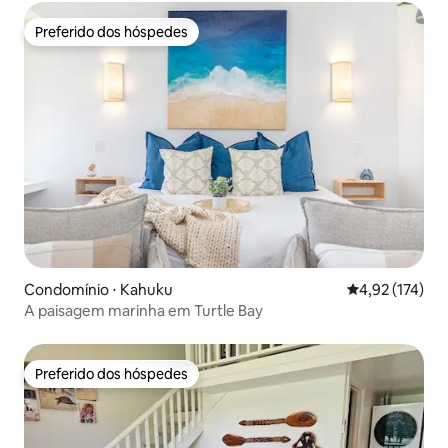
Preferido dos hóspedes
Preferido dos hóspedes
Condomínio ⋅ Kahuku
4,92 de uma av
4,92 (174)
A paisagem marinha em Turtle Bay
Preferido dos hóspedes
Preferido dos hóspedes