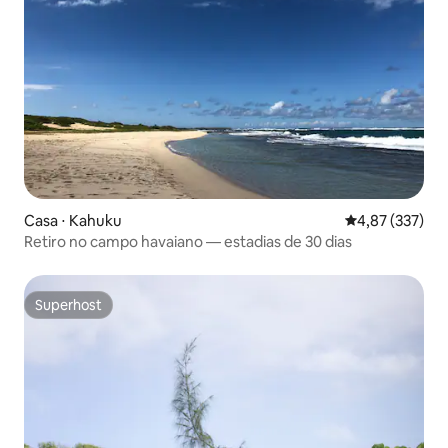
Casa ⋅ Kahuku
4,87 de uma av
4,87 (337)
Retiro no campo havaiano — estadias de 30 dias
Superhost
Superhost