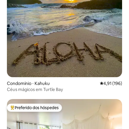
Condomínio ⋅ Kahuku
4,91 de uma av
4,91 (196)
Céus mágicos em Turtle Bay
Preferido dos hóspedes
Entre os melhores preferidos dos hóspedes