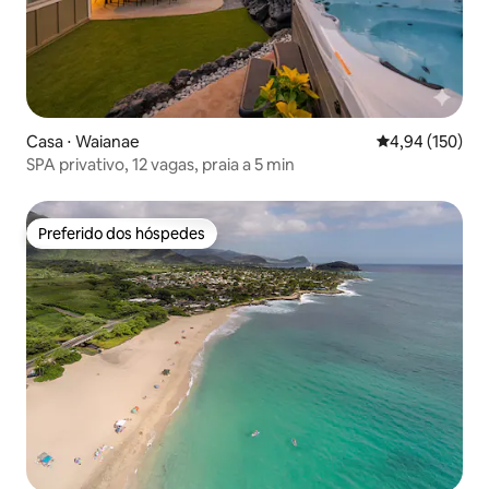
Casa ⋅ Waianae
4,94 de uma av
4,94 (150)
SPA privativo, 12 vagas, praia a 5 min
Preferido dos hóspedes
Preferido dos hóspedes