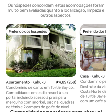
Os hóspedes concordam: estas acomodações foram
muito bem avaliadas quanto a localização, limpeza e
outros aspectos.
Preferido dos hóspedes
Preferido dos hó
Preferido dos hóspedes
Preferido dos hó
Casa ⋅ Kahuku
Condomínio perto
Apartamento ⋅ Kahuku
4,89 de uma avaliação média de 5
4,89 (268)
piscina, praia e ch
Desfrute da vida d
Condomínio de canto em Turtle Bay com
Costa Norte de Oa
vista para o campo de golfe!
Comodidades em estilo resort à sua
de Turtle Bay e da praia. Relax
porta, incluindo acesso à praia para
com um café ao na
mergulho com snorkel, piscina, quadras
descanse depois da
de tênis e 2 campos de golfe de nível
Acomoda 4 pessoas 
internacional. Lado leste de Kuilima