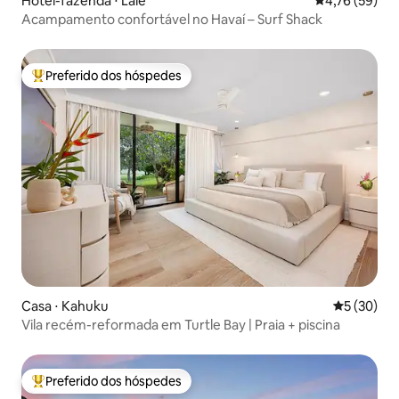
Hotel-fazenda ⋅ Laie
4,76 de uma a
4,76 (59)
Acampamento confortável no Havaí – Surf Shack
Preferido dos hóspedes
Entre os melhores preferidos dos hóspedes
Casa ⋅ Kahuku
5 de uma a
5 (30)
Vila recém-reformada em Turtle Bay | Praia + piscina
Preferido dos hóspedes
Entre os melhores preferidos dos hóspedes