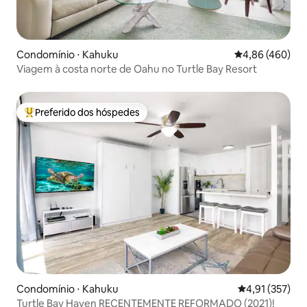
Condomínio ⋅ Kahuku
4,86 de uma ava
4,86 (460)
Viagem à costa norte de Oahu no Turtle Bay Resort
Preferido dos hóspedes
Entre os melhores preferidos dos hóspedes
Condomínio ⋅ Kahuku
4,91 de uma av
4,91 (357)
Turtle Bay Haven RECENTEMENTE REFORMADO (2021)!