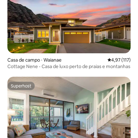
Casa de campo ⋅ Waianae
4,97 de uma av
4,97 (117)
Cottage Nene - Casa de luxo perto de praias e montanhas
Superhost
Superhost