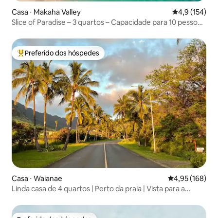
Casa ⋅ Makaha Valley
4,9 de uma av
4,9 (154)
Slice of Paradise – 3 quartos – Capacidade para 10 pessoas
– Mesmo preço para 10 ou 2 pessoas
Preferido dos hóspedes
Entre os melhores preferidos dos hóspedes
Casa ⋅ Waianae
4,95 de uma av
4,95 (168)
Linda casa de 4 quartos | Perto da praia | Vista para a
montanha