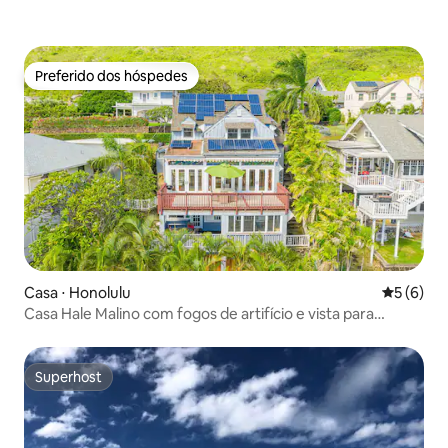
Preferido dos hóspedes
Preferido dos hóspedes
Casa ⋅ Honolulu
5 de uma 
5 (6)
Casa Hale Malino com fogos de artifício e vista para
Diamond Head
Superhost
Superhost