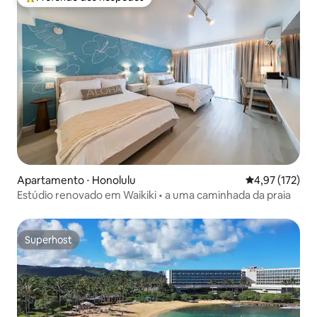
Entre os melhores preferidos dos hóspedes
Apartamento ⋅ Honolulu
4,97 de uma av
4,97 (172)
Estúdio renovado em Waikiki • a uma caminhada da praia
Superhost
Superhost