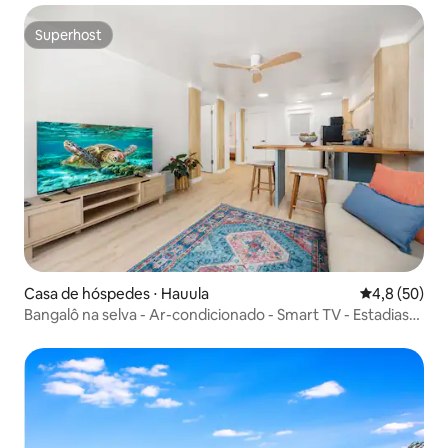
Superhost
Superhost
Casa de hóspedes ⋅ Hauula
4,8 de uma a
4,8 (50)
Bangalô na selva - Ar-condicionado - Smart TV - Estadias
de 30 dias