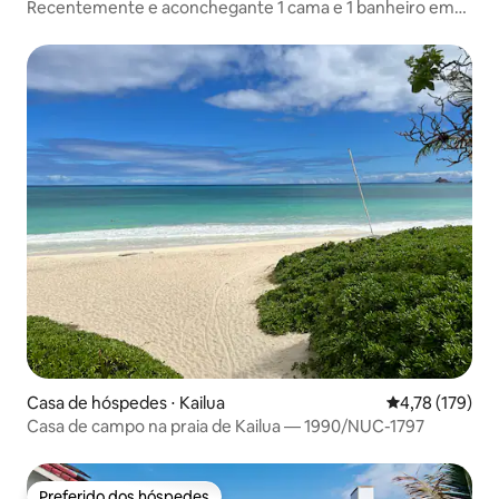
Recentemente e aconchegante 1 cama e 1 banheiro em
Vland - 90 dias min
Casa de hóspedes ⋅ Kailua
4,78 de uma av
4,78 (179)
Casa de campo na praia de Kailua — 1990/NUC-1797
Preferido dos hóspedes