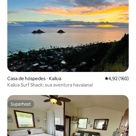
Casa de hóspedes ⋅ Kailua
4,92 de uma av
4,92 (160)
Kailua Surf Shack: sua aventura havaiana!
Superhost
Superhost