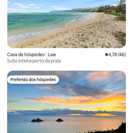
Casa de hóspedes ⋅ Laie
4,78 de uma a
4,78 (46)
Suíte inteira perto da praia
Preferido dos hóspedes
Preferido dos hóspedes