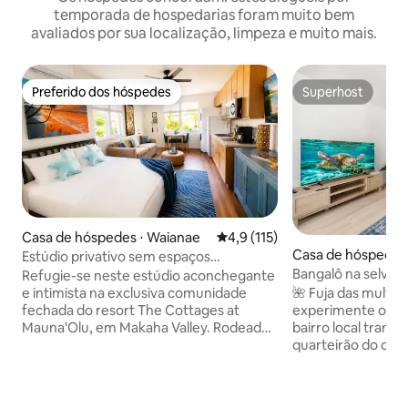
temporada de hospedarias foram muito bem
avaliados por sua localização, limpeza e muito mais.
Preferido dos hóspedes
Superhost
Preferido dos hóspedes
Superhost
Casa de hóspedes ⋅ Waianae
4,9 de uma avaliação média de 
4,9 (115)
Casa de hóspedes 
Estúdio privativo sem espaços
Bangalô na selva -
compartilhados com entrada própria
Refugie-se neste estúdio aconchegante
Smart TV - Estadia
🌺 Fuja das multidõ
e intimista na exclusiva comunidade
experimente o ve
fechada do resort The Cottages at
bairro local tranq
Mauna'Olu, em Makaha Valley. Rodeado
quarteirão do oce
por paisagens tropicais exuberantes,
palmeira inclinada
este retiro privativo oferece a
costumam descan
combinação perfeita de conforto e
estará a uma curt
tranquilidade. Sua área não é