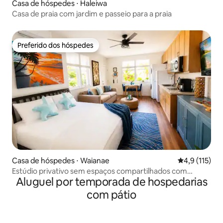
Casa de hóspedes ⋅ Haleiwa
Casa de praia com jardim e passeio para a praia
Preferido dos hóspedes
Preferido dos hóspedes
Casa de hóspedes ⋅ Waianae
4,9 de uma av
4,9 (115)
Estúdio privativo sem espaços compartilhados com
Aluguel por temporada de hospedarias
entrada própria
com pátio