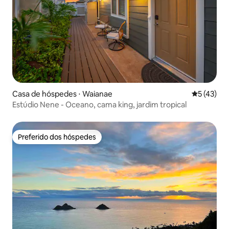
Casa de hóspedes ⋅ Waianae
5 de uma a
5 (43)
Estúdio Nene - Oceano, cama king, jardim tropical
Preferido dos hóspedes
Preferido dos hóspedes