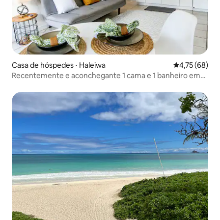
Casa de hóspedes ⋅ Haleiwa
4,75 de uma a
4,75 (68)
Recentemente e aconchegante 1 cama e 1 banheiro em
Vland - 90 dias min