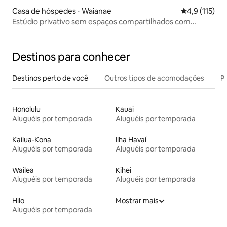
Casa de hóspedes ⋅ Waianae
4,9 de uma av
4,9 (115)
Estúdio privativo sem espaços compartilhados com
entrada própria
Destinos para conhecer
Destinos perto de você
Outros tipos de acomodações
Pr
Honolulu
Kauai
Aluguéis por temporada
Aluguéis por temporada
Kailua-Kona
Ilha Havaí
Aluguéis por temporada
Aluguéis por temporada
Wailea
Kihei
Aluguéis por temporada
Aluguéis por temporada
Hilo
Mostrar mais
Aluguéis por temporada