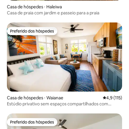
Casa de hóspedes ⋅ Haleiwa
Casa de praia com jardim e passeio para a praia
Preferido dos hóspedes
Preferido dos hóspedes
Casa de hóspedes ⋅ Waianae
4,9 de uma av
4,9 (115)
Estúdio privativo sem espaços compartilhados com
entrada própria
Preferido dos hóspedes
Preferido dos hóspedes