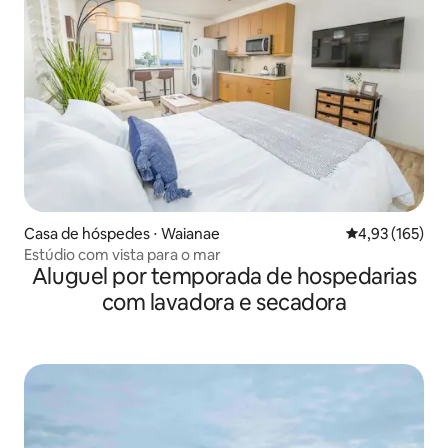
Casa de hóspedes ⋅ Waianae
4,93 de uma av
4,93 (165)
Estúdio com vista para o mar
Aluguel por temporada de hospedarias
com lavadora e secadora