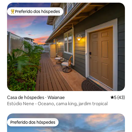
Preferido dos hóspedes
Entre os melhores preferidos dos hóspedes
Casa de hóspedes ⋅ Waianae
5 de uma a
5 (43)
Estúdio Nene - Oceano, cama king, jardim tropical
Preferido dos hóspedes
Preferido dos hóspedes