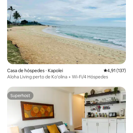
Casa de hóspedes ⋅ Kapolei
4,91 de uma av
4,91 (137)
Aloha Living perto de Ko'olina + Wi-Fi/4 Hóspedes
Superhost
Superhost