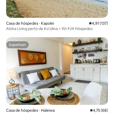
Casa de hóspedes ⋅ Kapolei
4,91 de uma av
4,91 (137)
Aloha Living perto de Ko'olina + Wi-Fi/4 Hóspedes
Superhost
Superhost
Casa de hóspedes ⋅ Haleiwa
4,75 de uma a
4,75 (68)