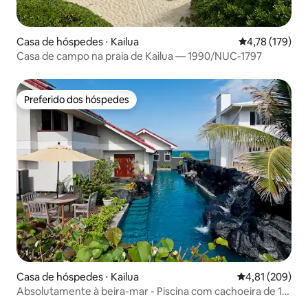
Casa de hóspedes ⋅ Kailua
4,78 de uma av
4,78 (179)
Casa de campo na praia de Kailua — 1990/NUC-1797
Preferido dos hóspedes
Preferido dos hóspedes
Casa de hóspedes ⋅ Kailua
4,81 de uma av
4,81 (209)
Absolutamente à beira-mar - Piscina com cachoeira de 18
metros - Legal