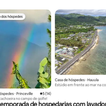
o dos hóspedes
o dos hóspedes
 média de 5, 3 avaliações
Casa de hóspedes ⋅ Hauula
Estúdio em frente ao mar na co
óspedes ⋅ Princeville
5 de uma avaliação média de 5, 14 avalia
5 (14)
 cachoeira no campo de golfe!
temporada de hospedarias com lavado