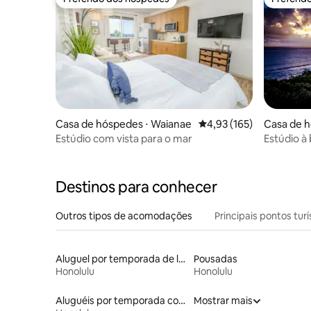
Preferido dos hóspedes
Preferid
Casa de hóspedes ⋅ Waianae
4,93 de uma avaliação m
4,93 (165)
Casa de h
Estúdio com vista para o mar
Estúdio à
hidromas
Destinos para conhecer
Outros tipos de acomodações
Principais pontos turí
Aluguel por temporada de lofts
Pousadas
Honolulu
Honolulu
Aluguéis por temporada com banheira de hidromassagem
Mostrar mais