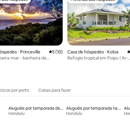
o dos hóspedes
Preferido dos hóspedes
édia de 5, 165 avaliações
óspedes ⋅ Princeville
5 de uma avaliação média de 5, 10 avalia
5 (10)
Casa de hóspedes ⋅ Koloa
4
 beira-mar - banheira de
Refúgio tropical em Poipu | Ar-
sagem privativa
condicionado / Piscina / Academ
Especial de JULHO
sticos por perto
Coisas para fazer
Aluguéis por temporada de acomodações de luxo
Aluguéis por temporada na orla
Honolulu
Honolulu
Hon