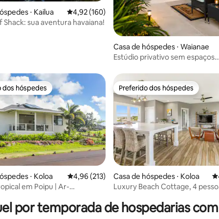
média de 5, 43 avaliações
óspedes ⋅ Kailua
4,92 de uma avaliação média de 5, 160 avalia
4,92 (160)
rf Shack: sua aventura havaiana!
Casa de hóspedes ⋅ Waianae
Estúdio privativo sem espaços
compartilhados com entrada pr
o dos hóspedes
Preferido dos hóspedes
o dos hóspedes
Preferido dos hóspedes
média de 5, 10 avaliações
óspedes ⋅ Koloa
4,96 de uma avaliação média de 5, 213 avalia
4,96 (213)
Casa de hóspedes ⋅ Koloa
4
opical em Poipu | Ar-
Luxury Beach Cottage, 4 pessoa
ado / Piscina / Academia |
jogos, perto de lojas
el por temporada de hospedarias com
 de JULHO