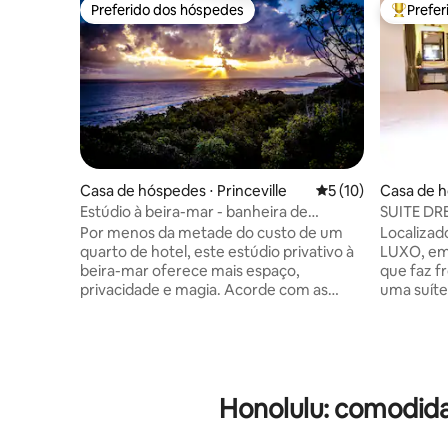
Preferido dos hóspedes
Prefe
Preferido dos hóspedes
Entre os
Casa de hóspedes ⋅ Princeville
5 de uma avaliação 
5 (10)
Casa de h
Estúdio à beira-mar - banheira de
SUITE DRE
hidromassagem privativa
condicio
Por menos da metade do custo de um
Localizad
quarto de hotel, este estúdio privativo à
LUXO, em 
beira-mar oferece mais espaço,
que faz fron
privacidade e magia. Acorde com as
uma suíte
ondas, observe as baleias da sua varanda
banheira
e mergulhe na banheira de
hidromas
hidromassagem privativa sob as estrelas.
cozinha a
Situado no penhasco de Princeville com
uma área 
vistas deslumbrantes para o mar, este
um grande páti
Honolulu: comodida
retiro dispõe de uma cozinha compacta,
ao longo 
máquina de lavar/secar, geladeira
até o B
completa, banheira, ar-condicionado,
RESORT & SPA. Caminhe