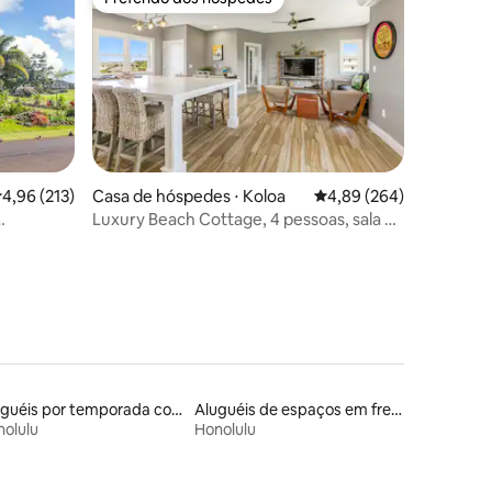
Preferido dos hóspedes
ções
,96 de uma avaliação média de 5, 213 avaliações
4,96 (213)
Casa de hóspedes ⋅ Koloa
4,89 de uma avaliação m
4,89 (264)
Luxury Beach Cottage, 4 pessoas, sala de
ia |
jogos, perto de lojas
Aluguéis por temporada com acesso ao lago
Aluguéis de espaços em frente à praia
olulu
Honolulu