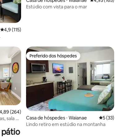
Casa de hóspedes ⋅ Waianae
4,93 de uma avaliação 
4,93 (165)
Estúdio com vista para o mar
ções
4,9 de uma avaliação média de 5, 115 avaliações
4,9 (115)
ópria
Preferido dos hóspedes
Preferido dos hóspedes
ções
,89 de uma avaliação média de 5, 264 avaliações
4,89 (264)
Casa de hóspedes ⋅ Waianae
5 de uma avaliação
5 (33)
s, sala de
Lindo retiro em estúdio na montanha
 pátio