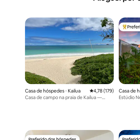
Prefe
Entre os
Casa de hóspedes ⋅ Kailua
4,78 de uma avaliação m
4,78 (179)
Casa de h
Casa de campo na praia de Kailua —
Estúdio N
1990/NUC-1797
jardim tro
Preferido dos hóspedes
Preferid