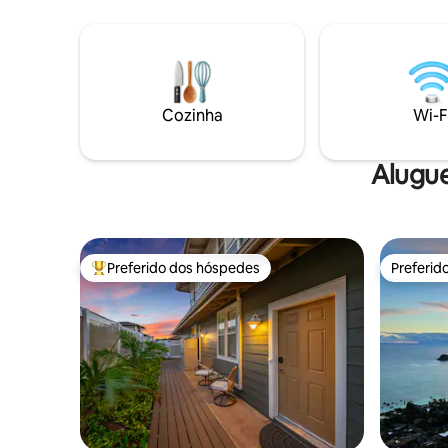
lanai de bronzeamento e chuveiro ao ar
piscina, 
livre. Equipamento de praia incluído, pois
spa, golfe
as águas convidam a mergulhar com
vida notu
tartarugas e focas-monge. Aproveite o
privativo fora 
melhor de Kauai sem as multidões.
segurança
Cozinha
Wi-F
Alugue
Preferido dos hóspedes
Preferid
Entre os melhores preferidos dos hóspedes
Preferid