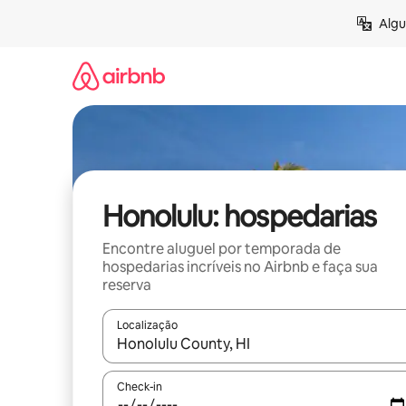
Pular
Algu
para
o
conteúdo
Honolulu: hospedarias
Encontre aluguel por temporada de
hospedarias incríveis no Airbnb e faça sua
reserva
Localização
Quando os resultados estiverem disponíveis, expl
Check-in