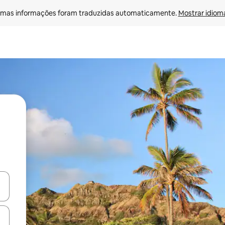
mas informações foram traduzidas automaticamente. 
Mostrar idioma
ore-os usando as seta para cima e para baixo do teclado ou tocando e