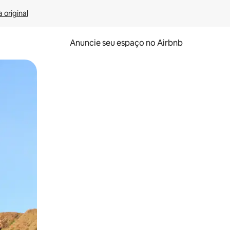
 original
Anuncie seu espaço no Airbnb
 deslizando o dedo na tela.