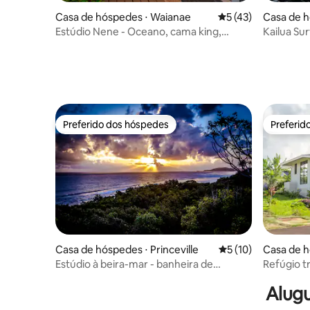
Casa de hóspedes ⋅ Waianae
5 de uma avaliação 
5 (43)
Casa de h
Estúdio Nene - Oceano, cama king,
Kailua Su
jardim tropical
Preferido dos hóspedes
Preferid
Preferido dos hóspedes
Preferid
Casa de hóspedes ⋅ Princeville
5 de uma avaliação 
5 (10)
Casa de h
Estúdio à beira-mar - banheira de
Refúgio tr
hidromassagem privativa
condicion
Alugu
Especial