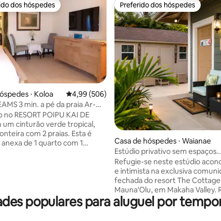
rido dos hóspedes
Preferido dos hóspedes
 melhores preferidos dos hóspedes
Preferido dos hóspedes
média de 5, 10 avaliações
óspedes ⋅ Koloa
4,99 de uma avaliação média de 5, 506 avalia
4,99 (506)
AMS 3 min. a pé da praia Ar-
nado
o no RESORT POIPU KAI DE
um cinturão verde tropical,
teira com 2 praias. Esta é
Casa de hóspedes ⋅ Waianae
 anexa de 1 quarto com 1
Estúdio privativo sem espaços
 completa com uma banheira de
compartilhados com entrada pr
Refugie-se neste estúdio aco
sagem, grande chuveiro e
e intimista na exclusiva comun
mericana. Entrada PRIVATIVA e
fechada do resort The Cottage
externa cercada privativa com
Mauna'Olu, em Makaha Valley.
o coberto. 3 minutos a pé
des populares para aluguel por tempo
por paisagens tropicais exuber
de um cinturão verde tranquilo
este retiro privativo oferece a
EACHFRONT GRAND HYATT
combinação perfeita de confor
 até praias,