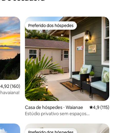
Preferido dos hóspedes
Preferido dos hóspedes
ções
,92 de uma avaliação média de 5, 160 avaliações
4,92 (160)
 havaiana!
Casa de hóspedes ⋅ Waianae
4,9 de uma avaliação 
4,9 (115)
Estúdio privativo sem espaços
compartilhados com entrada própria
Preferido dos hóspedes