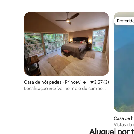
Preferid
Preferid
Casa de hóspedes ⋅ Princeville
3,67 de uma avaliação
3,67 (3)
Localização incrível no meio do campo de
golfe
Casa de h
Vistas da
Aluguel por 