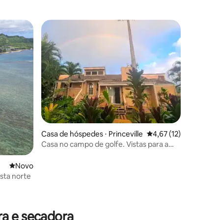
Casa de hóspedes ⋅ Princeville
4,67 de uma avaliação
4,67 (12)
Casa no campo de golfe. Vistas para a
montanha e cachoeira!
Novo lugar para ficar
Novo
sta norte
ções
ra e secadora