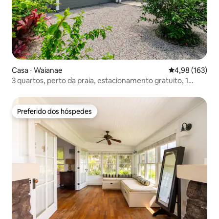
Casa ⋅ Waianae
4,98 de uma av
4,98 (163)
3 quartos, perto da praia, estacionamento gratuito, 1
andar, piscina/spa, academia
Preferido dos hóspedes
Preferido dos hóspedes