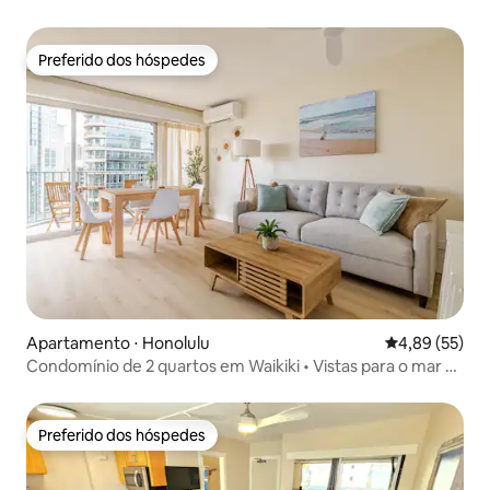
Preferido dos hóspedes
Preferido dos hóspedes
Apartamento ⋅ Honolulu
4,89 de uma a
4,89 (55)
Condomínio de 2 quartos em Waikiki • Vistas para o mar e
a cidade + estacionamento
Preferido dos hóspedes
Preferido dos hóspedes