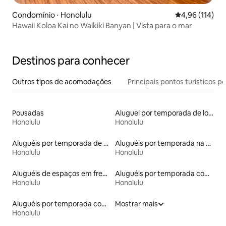
Condomínio ⋅ Honolulu
4,96 de uma av
4,96 (114)
Hawaii Koloa Kai no Waikiki Banyan | Vista para o mar
Destinos para conhecer
Outros tipos de acomodações
Principais pontos turísticos po
Pousadas
Aluguel por temporada de lofts
Honolulu
Honolulu
Aluguéis por temporada de acomodações de luxo
Aluguéis por temporada na orla
Honolulu
Honolulu
Aluguéis de espaços em frente à praia
Aluguéis por temporada com acesso ao lago
Honolulu
Honolulu
Aluguéis por temporada com banheira de hidromassagem
Mostrar mais
Honolulu