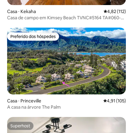
Casa ⋅ Kekaha
4,82 de uma av
4,82 (112)
Casa de campo em Kimsey Beach TVNC#5164 TA#060-
903-8336-01
Preferido dos hóspedes
Preferido dos hóspedes
Casa ⋅ Princeville
4,91 de uma av
4,91 (105)
A casa na árvore The Palm
Superhost
Superhost