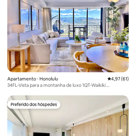
Apartamento ⋅ Honolulu
4,97 de uma a
4,97 (61)
34FL-Vista para a montanha de luxo 1QT-Waikiki
c/estacionamento
Preferido dos hóspedes
Preferido dos hóspedes