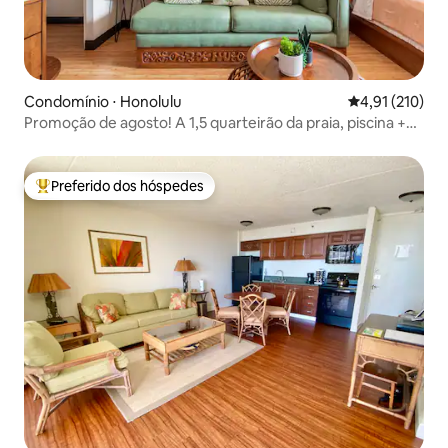
Condomínio ⋅ Honolulu
4,91 de uma av
4,91 (210)
Promoção de agosto! A 1,5 quarteirão da praia, piscina +
banheira de hidromassagem
Preferido dos hóspedes
Entre os melhores preferidos dos hóspedes