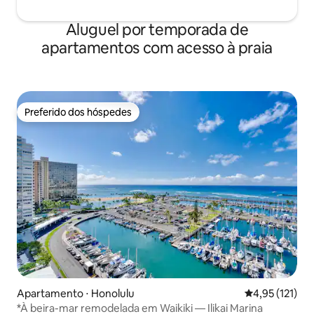
Aluguel por temporada de
apartamentos com acesso à praia
Preferido dos hóspedes
Preferido dos hóspedes
Apartamento ⋅ Honolulu
4,95 de uma av
4,95 (121)
*À beira-mar remodelada em Waikiki — Ilikai Marina