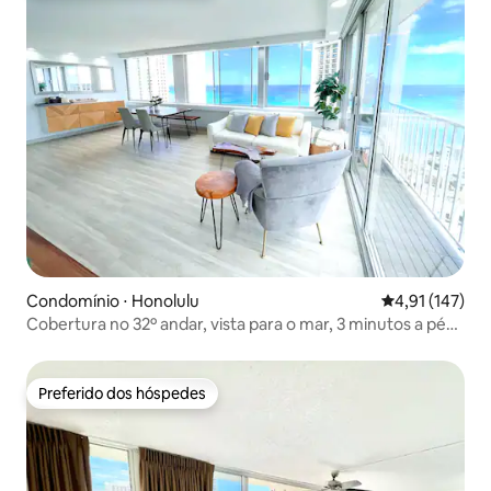
Condomínio ⋅ Honolulu
4,91 de uma av
4,91 (147)
Cobertura no 32º andar, vista para o mar, 3 minutos a pé
da praia
Preferido dos hóspedes
Preferido dos hóspedes