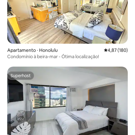
Apartamento ⋅ Honolulu
4,87 de uma av
4,87 (180)
Condomínio à beira-mar - Ótima localização!
Superhost
Superhost