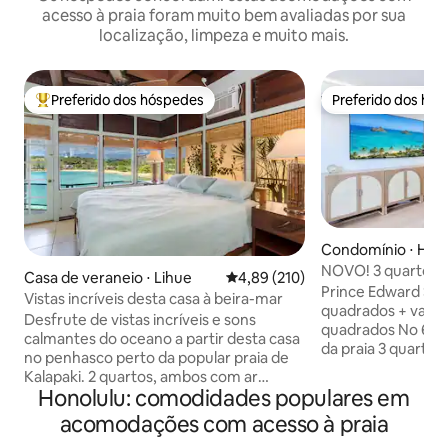
acesso à praia foram muito bem avaliadas por sua
localização, limpeza e muito mais.
Preferido dos hóspedes
Preferido dos hó
Entre os melhores preferidos dos hóspedes
Preferido dos hó
Condomínio ⋅ Hon
NOVO! 3 quartos/2
Casa de veraneio ⋅ Lihue
4,89 de uma avaliação média de 
4,89 (210)
vaga de estaciona
Prince Edward St,
Vistas incríveis desta casa à beira-mar
quadrados + varan
Desfrute de vistas incríveis e sons
quadrados No 6º a
calmantes do oceano a partir desta casa
da praia 3 quartos
no penhasco perto da popular praia de
Ocupação máxima:
Kalapaki. 2 quartos, ambos com ar
Lavanderia 24 horas no lo
Honolulu: comodidades populares em
condicionado, além de ótimas vistas para
sobre as comodida
o mar e para a montanha. Master com
acomodações com acesso à praia
academia no local 
suíte tem uma cama king size. 2º bd tem
Observe que esta 