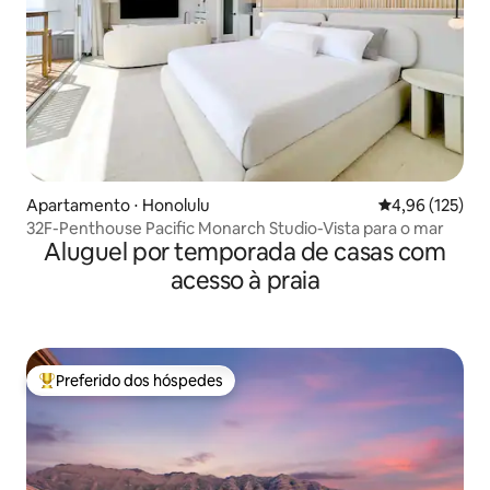
Apartamento ⋅ Honolulu
4,96 de uma av
4,96 (125)
32F-Penthouse Pacific Monarch Studio-Vista para o mar
Aluguel por temporada de casas com
acesso à praia
Preferido dos hóspedes
Entre os melhores preferidos dos hóspedes