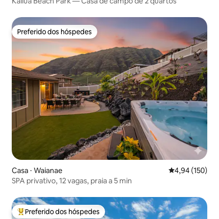
Kailua Beach Park — Casa de campo de 2 quartos
Preferido dos hóspedes
Preferido dos hóspedes
Casa ⋅ Waianae
4,94 de uma av
4,94 (150)
SPA privativo, 12 vagas, praia a 5 min
Preferido dos hóspedes
Entre os melhores preferidos dos hóspedes