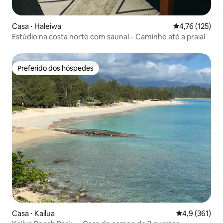
Casa ⋅ Haleiwa
4,76 de uma av
4,76 (125)
Estúdio na costa norte com sauna! - Caminhe até a praia!
Preferido dos hóspedes
Preferido dos hóspedes
Casa ⋅ Kailua
4,9 de uma av
4,9 (361)