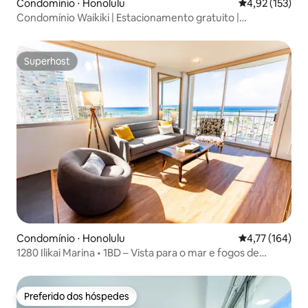
Condomínio ⋅ Honolulu
4,92 de uma av
4,92 (153)
Condomínio Waikiki | Estacionamento gratuito |
Caminhada até a praia
Superhost
Superhost
Condomínio ⋅ Honolulu
4,77 de uma av
4,77 (164)
1280 Ilikai Marina • 1BD – Vista para o mar e fogos de
artifício
Preferido dos hóspedes
Preferido dos hóspedes