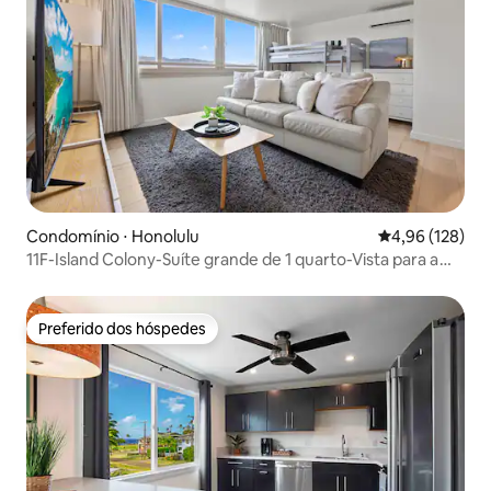
Condomínio ⋅ Honolulu
4,96 de uma av
4,96 (128)
11F-Island Colony-Suíte grande de 1 quarto-Vista para a
montanha
Preferido dos hóspedes
Preferido dos hóspedes