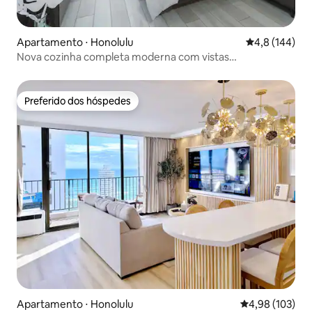
Apartamento ⋅ Honolulu
4,8 de uma av
4,8 (144)
Nova cozinha completa moderna com vistas
deslumbrantes Waikiki
Preferido dos hóspedes
Preferido dos hóspedes
Apartamento ⋅ Honolulu
4,98 de uma av
4,98 (103)