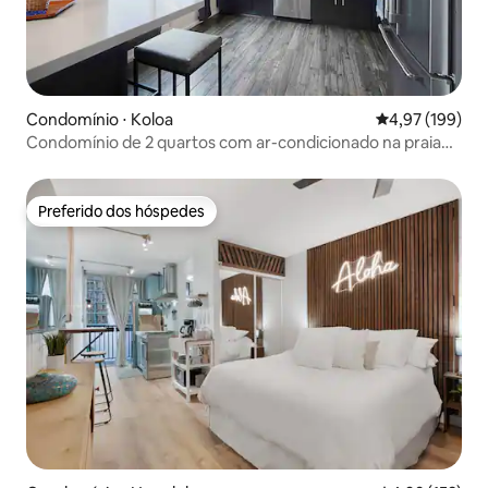
Condomínio ⋅ Koloa
4,97 de uma av
4,97 (199)
Condomínio de 2 quartos com ar-condicionado na praia
de Poipu
Preferido dos hóspedes
Preferido dos hóspedes