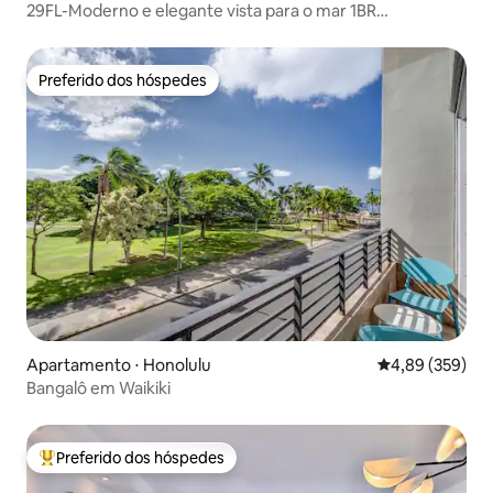
29FL-Moderno e elegante vista para o mar 1BR
c/estacionamento gratuito~
Preferido dos hóspedes
Preferido dos hóspedes
Apartamento ⋅ Honolulu
4,89 de uma ava
4,89 (359)
Bangalô em Waikiki
Preferido dos hóspedes
Entre os melhores preferidos dos hóspedes