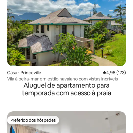
Casa ⋅ Princeville
4,98 de uma av
4,98 (173)
Vila à beira-mar em estilo havaiano com vistas incríveis
Aluguel de apartamento para
temporada com acesso à praia
Preferido dos hóspedes
Preferido dos hóspedes