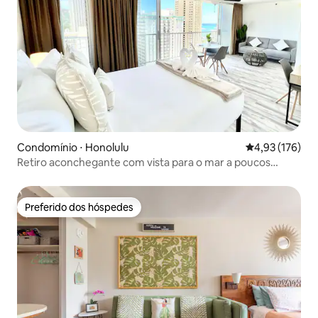
Condomínio ⋅ Honolulu
4,93 de uma av
4,93 (176)
Retiro aconchegante com vista para o mar a poucos
passos da praia de Waikiki
Preferido dos hóspedes
Preferido dos hóspedes