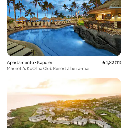
Apartamento ⋅ Kapolei
4,82 de uma a
4,82 (11)
Marriott's KoOlina Club Resort à beira-mar