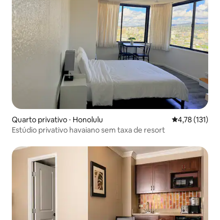
Quarto privativo ⋅ Honolulu
4,78 de uma av
4,78 (131)
Estúdio privativo havaiano sem taxa de resort