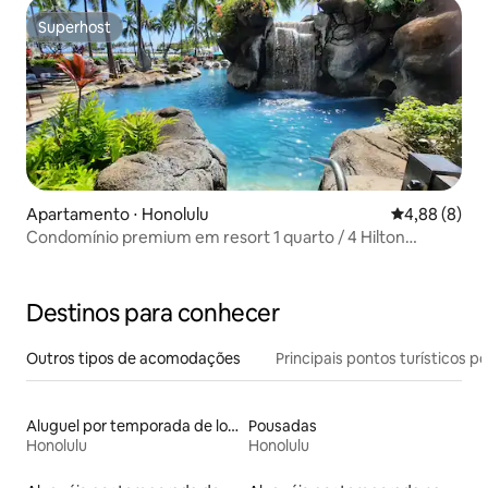
Superhost
Superhost
Apartamento ⋅ Honolulu
4,88 de uma 
4,88 (8)
Condomínio premium em resort 1 quarto / 4 Hilton
Hawaiian Village
Destinos para conhecer
Outros tipos de acomodações
Principais pontos turísticos po
Aluguel por temporada de lofts
Pousadas
Honolulu
Honolulu