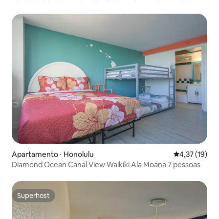
Resort
Apartamento ⋅ Honolulu
4,37 de uma a
4,37 (19)
Diamond Ocean Canal View Waikiki Ala Moana 7 pessoas
Superhost
Superhost