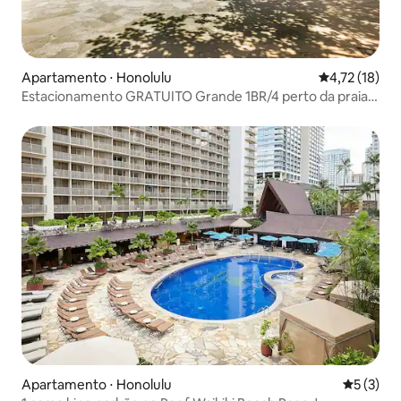
Apartamento ⋅ Honolulu
4,72 de uma a
4,72 (18)
Estacionamento GRATUITO Grande 1BR/4 perto da praia
Waikiki Banyan
Apartamento ⋅ Honolulu
5 de uma 
5 (3)