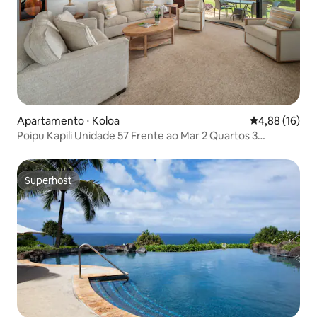
Apartamento ⋅ Koloa
4,88 de uma a
4,88 (16)
Poipu Kapili Unidade 57 Frente ao Mar 2 Quartos 3
Banheiros
Superhost
Superhost