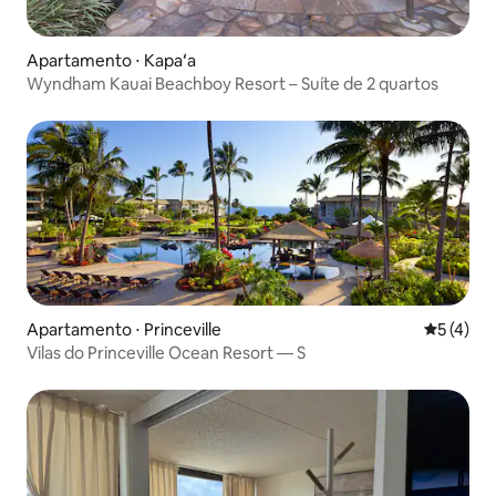
Apartamento ⋅ Kapaʻa
Wyndham Kauai Beachboy Resort – Suíte de 2 quartos
Apartamento ⋅ Princeville
5 de uma 
5 (4)
Vilas do Princeville Ocean Resort — S