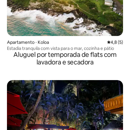
Apartamento ⋅ Koloa
4,8 de uma 
4,8 (5)
Estadia tranquila com vista para o mar, cozinha e pátio
Aluguel por temporada de flats com
lavadora e secadora