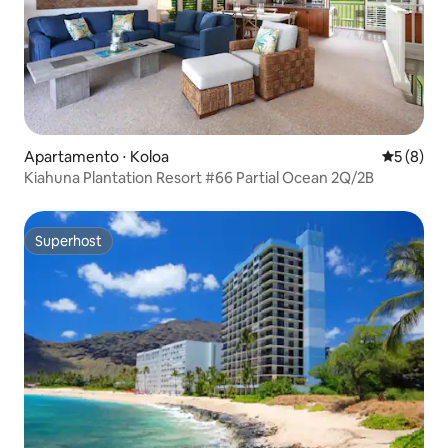
Apartamento ⋅ Koloa
5 de uma 
5 (8)
Kiahuna Plantation Resort #66 Partial Ocean 2Q/2B
Superhost
Superhost