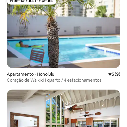
Preferido dos hóspedes
Preferido dos hóspedes
Apartamento ⋅ Honolulu
5 de uma 
5 (9)
Coração de Waikiki 1 quarto / 4 estacionamentos
GRATUITOS, ar-condicionado, piscina, ACADEMIA