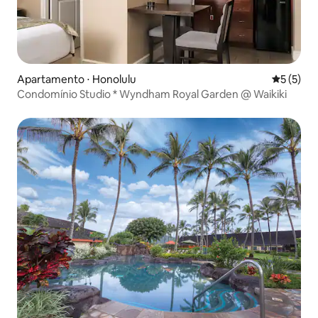
Apartamento ⋅ Honolulu
5 de uma 
5 (5)
Condomínio Studio * Wyndham Royal Garden @ Waikiki