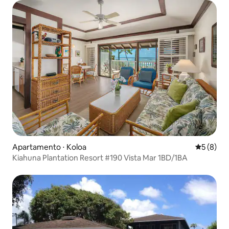
Apartamento ⋅ Koloa
5 de uma 
5 (8)
Kiahuna Plantation Resort #190 Vista Mar 1BD/1BA