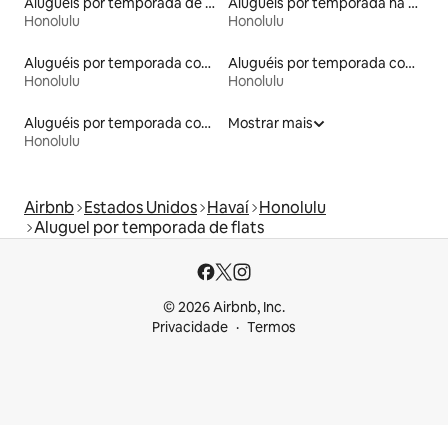
Aluguéis por temporada de acomodações de luxo
Aluguéis por temporada na orla
Honolulu
Honolulu
Aluguéis por temporada com acesso ao lago
Aluguéis por temporada com banheira de hidromassagem
Honolulu
Honolulu
Aluguéis por temporada com banheiro para PCD
Mostrar mais
Honolulu
Airbnb
Estados Unidos
Havaí
Honolulu
Aluguel por temporada de flats
© 2026 Airbnb, Inc.
Privacidade
Termos