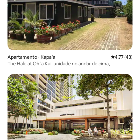
Apartamento ⋅ Kapaʻa
4,77 de uma a
4,77 (43)
The Hale at Ohi'a Kai, unidade no andar de cima,
TVNCU#1355