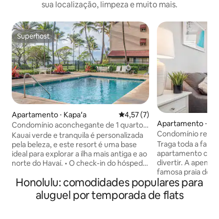
sua localização, limpeza e muito mais.
Superhost
Superhost
Apartamento ⋅ Kapaʻa
4,57 de uma avaliação média d
4,57 (7)
Apartamento ⋅ Ho
Condomínio aconchegante de 1 quarto
Condomínio recé
em frente à praia de Kauai!
Kauai verde e tranquila é personalizada
Waikiki Banyan
Traga toda a famíl
pela beleza, e este resort é uma base
apartamento com 
ideal para explorar a ilha mais antiga e ao
divertir. A apenas
norte do Havaí. • O check-in do hóspede
famosa praia de W
deve ser maior de 21anos com
Honolulu: comodidades populares para
renovado moderno 1 quarto 1 banhe
documento de identificação válido. • O
com cozinha em Wa
hóspede deve ter um cartão de
aluguel por temporada de flats
relaxantes de Di
débito/crédito para colocar o depósito
da piscina. A prop
de segurança reembolsável de $ 150 em
aquecida, jacuzzis 
espera no check-in do resort. • O nome