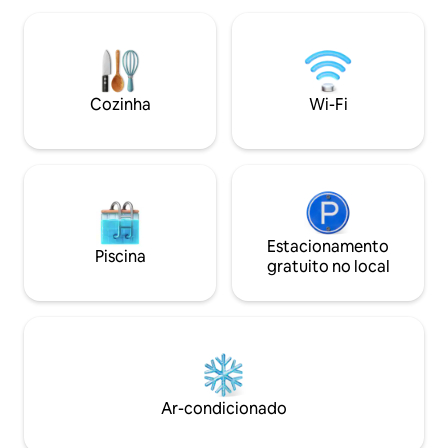
churrasqueira (em
na reserva deve corresponder ao
de resort, estac
documento de identificação com foto
(máximo de 6 pés),
no check-in. Por favor, confirme seu
velocidade, TV a c
primeiro e último nome, conforme
totalmente abaste
mostrado no documento de
Cozinha
Wi-Fi
e secar roupa no local. Observe 
identificação, ao enviar uma reserva. •
é uma propriedad
Imposto de ocupação de US $ 9,00/noite
exigido no resort
Estacionamento
Piscina
gratuito no local
Ar-condicionado