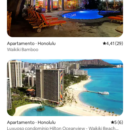
Apartamento ⋅ Honolulu
4,41 de uma a
4,41 (29)
Waikiki Bamboo
Apartamento ⋅ Honolulu
5 de uma 
5 (6)
Luxuoso condomínio Hilton Oceanview - Waikiki Beach