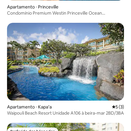
Apartamento ⋅ Princeville
Condomínio Premium Westin Princeville Ocean
ResortVilla
Apartamento ⋅ Kapaʻa
5 de uma 
5 (3)
Waipouli Beach Resort Unidade A106 à beira-mar 2BD/3BA