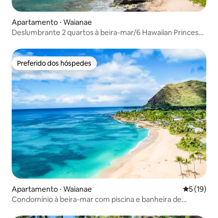
Apartamento ⋅ Waianae
Deslumbrante 2 quartos à beira-mar/6 Hawaiian Princess
Makaha
Preferido dos hóspedes
Preferido dos hóspedes
Apartamento ⋅ Waianae
5 de uma a
5 (19)
Condomínio à beira-mar com piscina e banheira de
hidromassagem no HI Princess Makaha