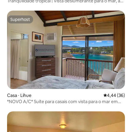
Tranquilidade tropical | Vista deslumbrante para o mar, ar-
condicionado
Superhost
Superhost
Casa ⋅ Lihue
4,44 de uma a
4,44 (36)
*NOVO A/C* Suíte para casais com vista para o mar em
Kalapaki Bay