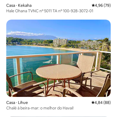
Casa ⋅ Kekaha
4,96 de uma a
4,96 (79)
Hale Ohana TVNC nº 5011 TA nº 100-928-3072-01
Casa ⋅ Lihue
4,84 de uma av
4,84 (88)
Chalé à beira-mar: o melhor do Havaí!