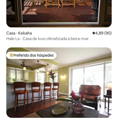
Casa ⋅ Kekaha
4,89 de uma av
4,89 (90)
Hale La - Casa de luxo climatizada à beira-mar
Preferido dos hóspedes
Entre os melhores preferidos dos hóspedes