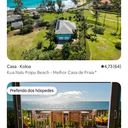
Casa ⋅ Koloa
4,73 de uma a
4,73 (64)
Kua Nalu Poipu Beach - Melhor Casa de Praia *
Preferido dos hóspedes
Preferido dos hóspedes