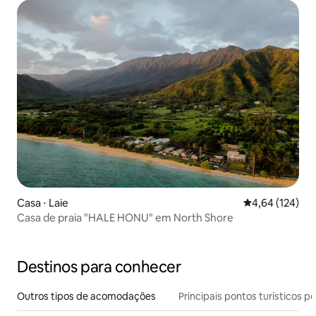
Casa ⋅ Laie
4,64 de uma av
4,64 (124)
Casa de praia "HALE HONU" em North Shore
Destinos para conhecer
Outros tipos de acomodações
Principais pontos turísticos po