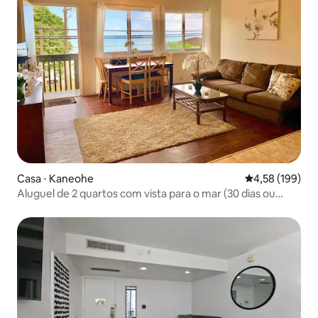
Casa ⋅ Kaneohe
4,58 de uma av
4,58 (199)
Aluguel de 2 quartos com vista para o mar (30 dias ou
mais)