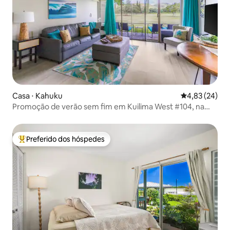
Casa ⋅ Kahuku
4,83 de uma a
4,83 (24)
Promoção de verão sem fim em Kuilima West #104, na
Baía das Tartarugas
Preferido dos hóspedes
Entre os melhores preferidos dos hóspedes