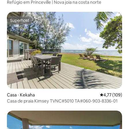
Refúgio em Princeville | Nova joia na costa norte
Superhost
Superhost
Casa ⋅ Kekaha
4,77 de uma av
4,77 (109)
Casa de praia Kimsey TVNC#5010 TA#060-903-8336-01