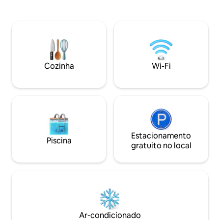
Nani. Cadeiras de praia e equipamentos
na frente e seja a
incluídos. Lindamente remodelado com
montanhas majest
uma cozinha/banheiros abertos e
cascata nos dois la
personalizados e teto abobadado. Possui
Hanalei, Queens Ba
suítes master duplas, bela piscina, área
Napali estão à su
de churrasco, acesso à praia, ar-
exploradas perto d
condicionado, máquina de lavar/secar e
Kauai está sempre
Cozinha
Wi-Fi
estacionamento coberto privativo.
tropicais esperam
Estacionamento
Piscina
gratuito no local
Ar-condicionado