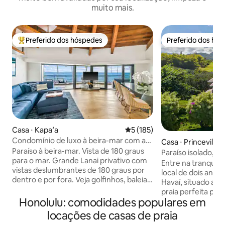
muito mais.
Preferido dos hóspedes
Preferido dos hó
Entre os melhores preferidos dos hóspedes
Preferido dos hó
Casa ⋅ Kapaʻa
5 de uma avaliação média de 
5 (185)
Condomínio de luxo à beira-mar com ar-
Casa ⋅ Princeville
condicionado
Paraíso à beira-mar. Vista de 180 graus
Paraíso isolado, p
para o mar. Grande Lanai privativo com
do sol no mar
Entre na tranquil
vistas deslumbrantes de 180 graus por
local de dois andar
dentro e por fora. Veja golfinhos, baleias,
Havaí, situado a 
tartarugas, arco-íris e nasceres do sol
praia perfeita par
incríveis. A poucos passos da praia e com
Honolulu: comodidades populares em
Hideaways. Um pas
localização central na famosa Costa do
você ao icônico 1Hotel. Delici
locações de casas de praia
Coco e a poucos passos da praia de Lae
vistas cativantes 