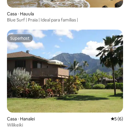
Casa ⋅ Hauula
Blue Surf | Praia | Ideal para famílias |
Superhost
Superhost
Casa ⋅ Hanalei
5 de uma 
5 (6)
Wilikeiki