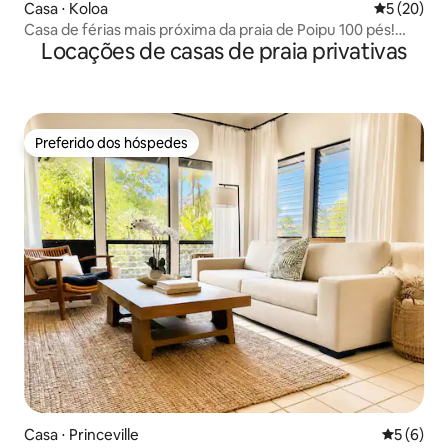
Casa ⋅ Koloa
5 de uma a
5 (20)
Casa de férias mais próxima da praia de Poipu 100 pés!
Locações de casas de praia privativas
Piscina!
Preferido dos hóspedes
Preferido dos hóspedes
Casa ⋅ Princeville
5 de uma 
5 (6)