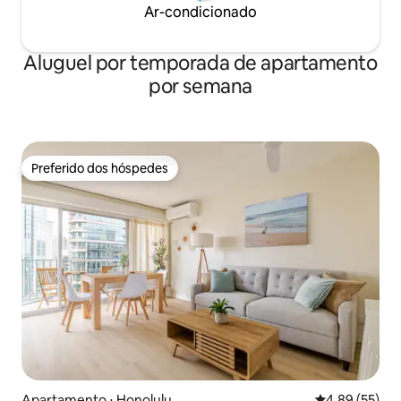
Ar-condicionado
Aluguel por temporada de apartamento
por semana
Preferido dos hóspedes
Preferido dos hóspedes
Apartamento ⋅ Honolulu
4,89 de uma a
4,89 (55)