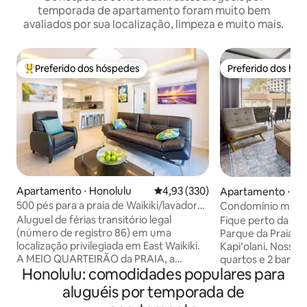
temporada de apartamento foram muito bem
avaliados por sua localização, limpeza e muito mais.
Preferido dos hóspedes
Preferido dos hó
Entre os melhores preferidos dos hóspedes
Preferido dos hó
Apartamento ⋅ Honolulu
4,93 de uma avaliação média de 
4,93 (330)
Apartamento ⋅ Ho
500 pés para a praia de Waikiki/lavadora
Condomínio muito 
secadora/estacionamento
Waikiki
Aluguel de férias transitório legal
Fique perto da Pra
(número de registro 86) em uma
Parque da Praia d
localização privilegiada em East Waikiki.
Kapiʻolani. Nosso b
A MEIO QUARTEIRÃO da PRAIA, a
quartos e 2 banhe
Honolulu: comodidades populares para
poucos passos da melhor parte da praia
seguro com estac
de Kuhio, em frente ao Marriott Hotel,
Os destaques incl
aluguéis por temporada de
caminhe até o zoológico e o parque
varanda com assent