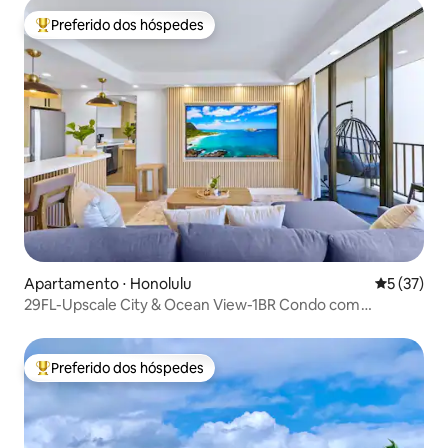
Preferido dos hóspedes
Entre os melhores preferidos dos hóspedes
Apartamento ⋅ Honolulu
5 de uma a
5 (37)
29FL-Upscale City & Ocean View-1BR Condo com
estacionamento
Preferido dos hóspedes
Entre os melhores preferidos dos hóspedes