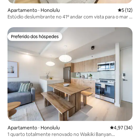
Apartamento ⋅ Honolulu
5 de uma a
5 (12)
Estúdio deslumbrante no 41º andar com vista para o mar e
a cidade
Preferido dos hóspedes
Preferido dos hóspedes
Apartamento ⋅ Honolulu
4,97 de uma a
4,97 (34)
1 quarto totalmente renovado no Waikiki Banyan