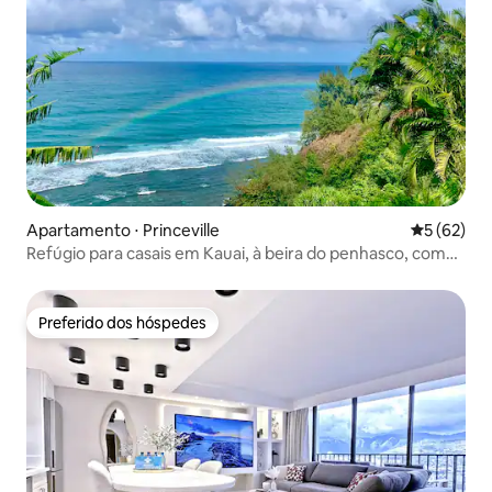
Apartamento ⋅ Princeville
5 de uma a
5 (62)
Refúgio para casais em Kauai, à beira do penhasco, com
A/C
Preferido dos hóspedes
Preferido dos hóspedes