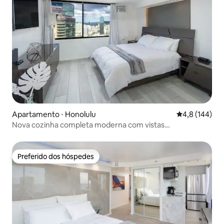
Apartamento ⋅ Honolulu
4,8 de uma av
4,8 (144)
Nova cozinha completa moderna com vistas
deslumbrantes Waikiki
Preferido dos hóspedes
Preferido dos hóspedes