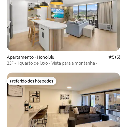
Apartamento ⋅ Honolulu
5 de uma 
5 (5)
23F - 1 quarto de luxo - Vista para a montanha -
Estacionamento gratuito com piscina
Preferido dos hóspedes
Preferido dos hóspedes