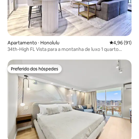
Apartamento ⋅ Honolulu
4,96 de uma a
4,96 (91)
34th-High FL Vista para a montanha de luxo 1 quarto
c/estacionamento~
Preferido dos hóspedes
Preferido dos hóspedes