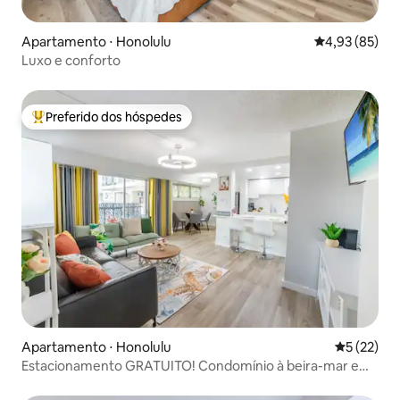
Apartamento ⋅ Honolulu
4,93 de uma a
4,93 (85)
Luxo e conforto
Preferido dos hóspedes
Entre os melhores preferidos dos hóspedes
Apartamento ⋅ Honolulu
5 de uma a
5 (22)
Estacionamento GRATUITO! Condomínio à beira-mar em
Waikiki com 2 camas e 2 banheiros