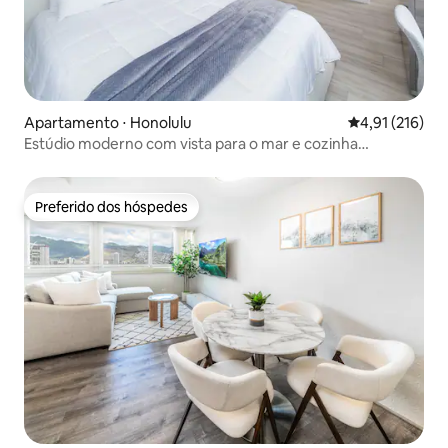
Apartamento ⋅ Honolulu
4,91 de uma av
4,91 (216)
Estúdio moderno com vista para o mar e cozinha
completa
Preferido dos hóspedes
Preferido dos hóspedes