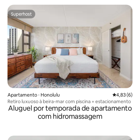
c/estacionamento
Superhost
Superhost
Apartamento ⋅ Honolulu
4,83 de uma 
4,83 (6)
Retiro luxuoso à beira-mar com piscina + estacionamento
Aluguel por temporada de apartamento
com hidromassagem