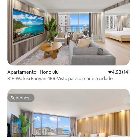
Apartamento ⋅ Honolulu
4,93 de uma a
4,93 (14)
31F-Waikiki Banyan-1BR-Vista para o mar e a cidade
Superhost
Superhost