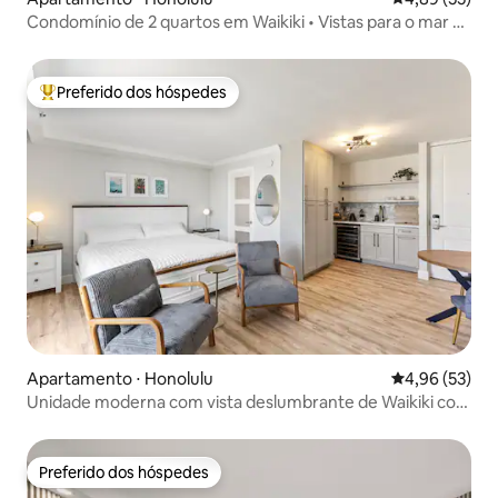
Condomínio de 2 quartos em Waikiki • Vistas para o mar e
a cidade + estacionamento
Preferido dos hóspedes
Entre os melhores preferidos dos hóspedes
Apartamento ⋅ Honolulu
4,96 de uma a
4,96 (53)
Unidade moderna com vista deslumbrante de Waikiki com
Lanai
Preferido dos hóspedes
Preferido dos hóspedes