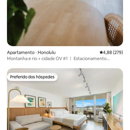
Apartamento ⋅ Honolulu
4,88 de uma ava
4,88 (279)
Montanha e rio + cidade OV #1 ㅣ Estacionamento
gratuito!
Preferido dos hóspedes
Preferido dos hóspedes