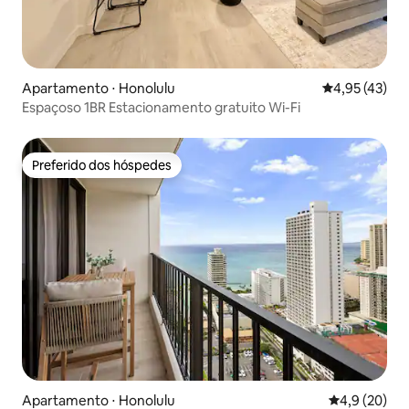
Apartamento ⋅ Honolulu
4,95 de uma a
4,95 (43)
Espaçoso 1BR Estacionamento gratuito Wi-Fi
Preferido dos hóspedes
Preferido dos hóspedes
Apartamento ⋅ Honolulu
4,9 de uma a
4,9 (20)