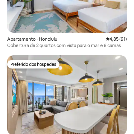
Apartamento ⋅ Honolulu
4,85 de uma a
4,85 (91)
Cobertura de 2 quartos com vista para o mar e 8 camas
Preferido dos hóspedes
Preferido dos hóspedes