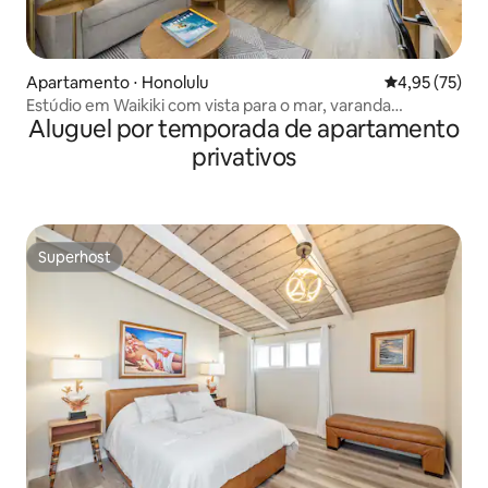
Apartamento ⋅ Honolulu
4,95 de uma a
4,95 (75)
Estúdio em Waikiki com vista para o mar, varanda
Aluguel por temporada de apartamento
privativa, cama king size
privativos
Superhost
Superhost