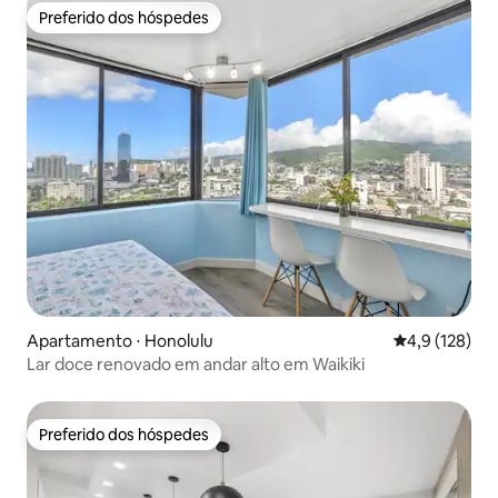
Preferido dos hóspedes
Preferido dos hóspedes
Apartamento ⋅ Honolulu
4,9 de uma av
4,9 (128)
Lar doce renovado em andar alto em Waikiki
Preferido dos hóspedes
Preferido dos hóspedes