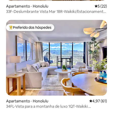
Apartamento ⋅ Honolulu
5 de uma a
5 (22)
33F-Deslumbrante Vista Mar 1BR-Waikiki/Estacionamento
Gratuito~
Preferido dos hóspedes
Entre os melhores preferidos dos hóspedes
Apartamento ⋅ Honolulu
4,97 de uma a
4,97 (61)
34FL-Vista para a montanha de luxo 1QT-Waikiki
c/estacionamento