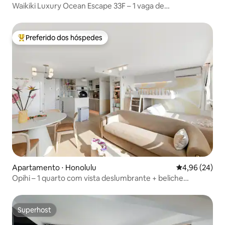
Waikiki Luxury Ocean Escape 33F – 1 vaga de
estacionamento
Preferido dos hóspedes
Entre os melhores preferidos dos hóspedes
Apartamento ⋅ Honolulu
4,96 de uma a
4,96 (24)
Opihi – 1 quarto com vista deslumbrante + beliche
divertida / estacionamento / máquina de lavar
Superhost
Superhost