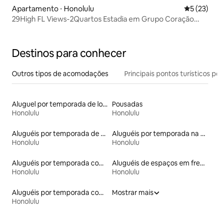
Apartamento ⋅ Honolulu
5 de uma a
5 (23)
29High FL Views-2Quartos Estadia em Grupo Coração
Waikiki
Destinos para conhecer
Outros tipos de acomodações
Principais pontos turísticos po
Aluguel por temporada de lofts
Pousadas
Honolulu
Honolulu
Aluguéis por temporada de acomodações de luxo
Aluguéis por temporada na orla
Honolulu
Honolulu
Aluguéis por temporada com acesso ao lago
Aluguéis de espaços em frente à praia
Honolulu
Honolulu
Aluguéis por temporada com banheira de hidromassagem
Mostrar mais
Honolulu