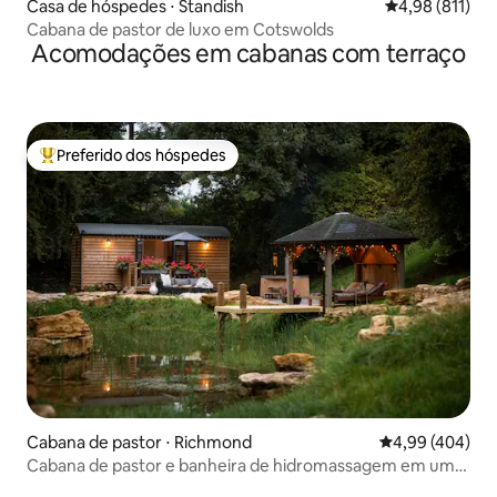
Casa de hóspedes ⋅ Standish
4,98 de uma av
4,98 (811)
Cabana de pastor de luxo em Cotswolds
Acomodações em cabanas com terraço
Preferido dos hóspedes
Entre os melhores preferidos dos hóspedes
Cabana de pastor ⋅ Richmond
4,99 de uma ava
4,99 (404)
Cabana de pastor e banheira de hidromassagem em uma
pequena propriedade em Yorkshire