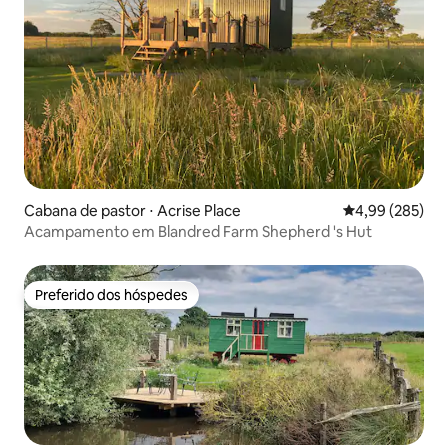
Cabana de pastor ⋅ Acrise Place
4,99 de uma ava
4,99 (285)
Acampamento em Blandred Farm Shepherd 's Hut
Preferido dos hóspedes
Preferido dos hóspedes