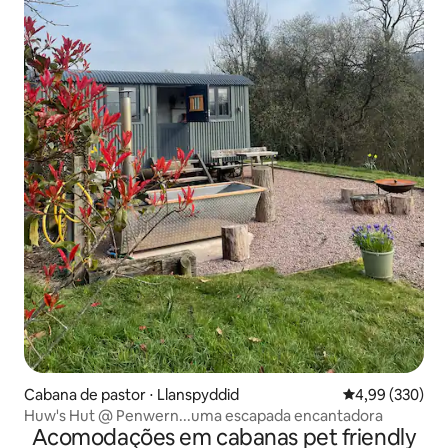
Cabana de pastor ⋅ Llanspyddid
4,99 de uma ava
4,99 (330)
Huw's Hut @ Penwern...uma escapada encantadora
Acomodações em cabanas pet friendly