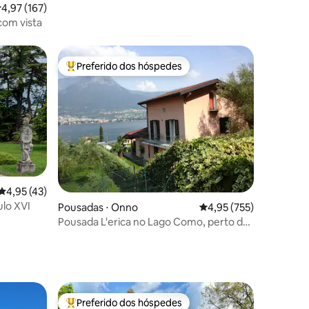
,97 de uma avaliação média de 5, 167 avaliações
4,97 (167)
com vista
Preferido dos hóspedes
Entre os melhores preferidos dos hóspedes
4,95 de uma avaliação média de 5, 43 avaliações
4,95 (43)
ulo XVI
ções
Pousadas ⋅ Onno
4,95 de uma avaliação 
4,95 (755)
Pousada L'erica no Lago Como, perto de
Bellagio
Preferido dos hóspedes
Entre os melhores preferidos dos hóspedes