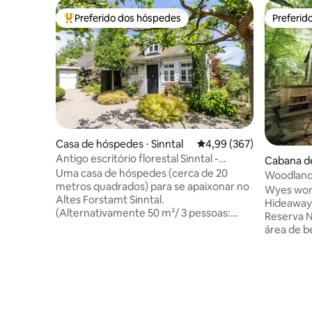
Preferido dos hóspedes
Preferid
Entre os melhores preferidos dos hóspedes
Preferid
Casa de hóspedes ⋅ Sinntal
4,99 de uma avaliação m
4,99 (367)
Antigo escritório florestal Sinntal -
Cabana de 
naturalmente adorável
Uma casa de hóspedes (cerca de 20
vels
Woodland 
metros quadrados) para se apaixonar no
Dean, Va
Wyes wor
Altes Forstamt Sinntal.
Hideawayh
(Alternativamente 50 m²/ 3 pessoas:
Reserva N
NOVO apartamento Altes Forstamt
área de b
Sinntal) Equipamento de alta qualidade
Espaço i
com piso aquecido, colchão de molas
você prec
ensacadas + detalhes encantadores,
privado n
como iluminação Iluminação, criam um
cama king 
clima de bem-estar absoluto Jardim
estrelas 
privado com terraço e churrasqueira.
Beba vinh