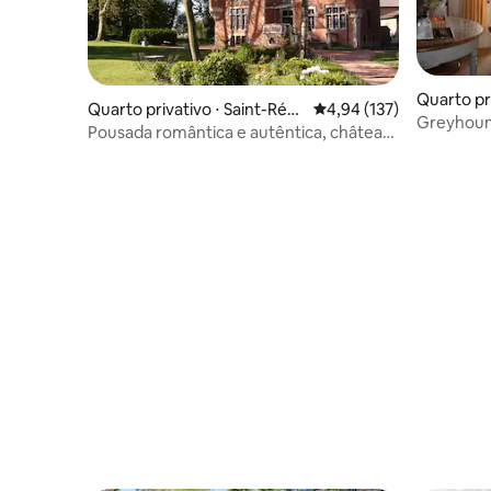
Quarto pr
Quarto privativo ⋅ Saint-Rém
4,94 de uma avaliação m
4,94 (137)
re
Greyhoun
y-de-Chargnat
Pousada romântica e autêntica, château
Burford -
de la Vernède