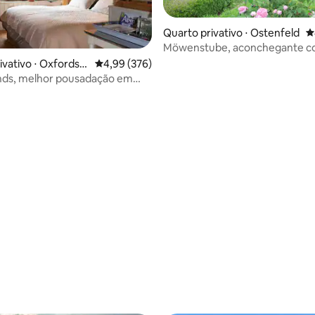
Quarto privativo ⋅ Ostenfeld
4
Möwenstube, aconchegante 
ótimo café da manhã
ivativo ⋅ Oxfordshi
4,99 de uma avaliação média de 5, 376 avalia
4,99 (376)
édia de 5, 137 avaliações
ds, melhor pousadação em
 Casal