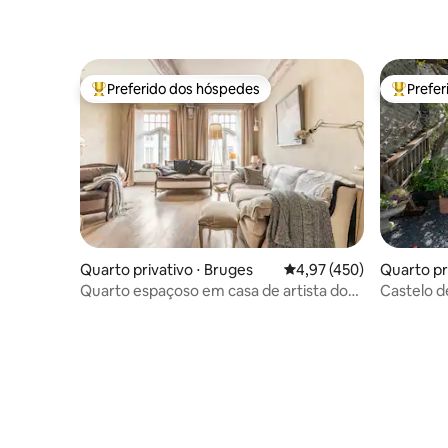
Preferido dos hóspedes
Prefe
Entre os melhores preferidos dos hóspedes
Entre os
Quarto privativo ⋅ Bruges
4,97 de uma avaliação m
4,97 (450)
Quarto pr
ay
Quarto espaçoso em casa de artista do
Castelo d
século XVIII - Área histórica
(1º andar)