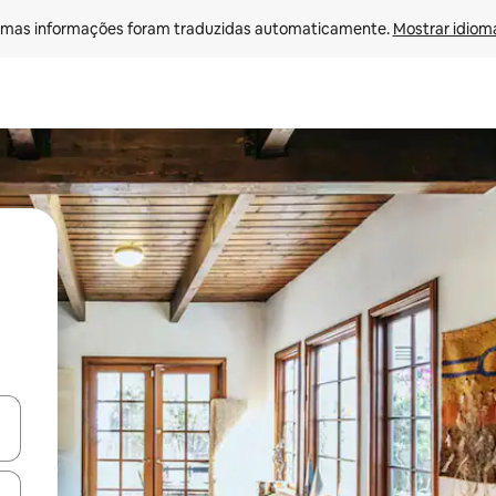
mas informações foram traduzidas automaticamente. 
Mostrar idioma
ore-os usando as seta para cima e para baixo do teclado ou tocando e