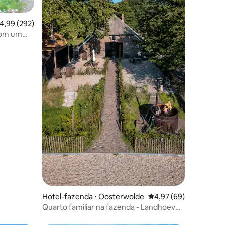
,99 de uma avaliação média de 5, 292 avaliações
4,99 (292)
com um
ções
Hotel-fazenda ⋅ Oosterwolde
4,97 de uma avaliação
4,97 (69)
Quarto familiar na fazenda - Landhoeve
Veluwe