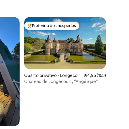
Preferido dos hóspedes
Entre os melhores preferidos dos hóspedes
Quarto privativo ⋅ Longecou
4,95 de uma avaliação 
4,95 (155)
ções
rt-en-Plaine
Château de Longecourt, “Angélique”