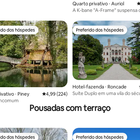
Quarto privativo ⋅ Auriol
4
A K-bane "A-Frame" suspensa 
rido dos hóspedes
Preferido dos hóspedes
 melhores preferidos dos hóspedes
Preferido dos hóspedes
Hotel-fazenda ⋅ Roncade
Suíte Duplo em uma vila do séc
édia de 5, 599 avaliações
vativo ⋅ Piney
4,99 de uma avaliação média de 5, 224 avalia
4,99 (224)
 incomum
Pousadas com terraço
rido dos hóspedes
Preferido dos hóspedes
 melhores preferidos dos hóspedes
Preferido dos hóspedes