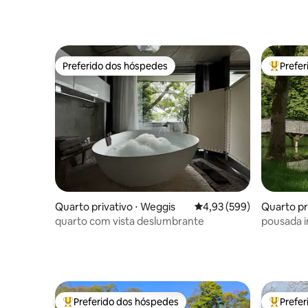
Preferido dos hóspedes
Prefe
Preferido dos hóspedes
Entre os
Quarto privativo ⋅ Weggis
4,93 de uma avaliação m
4,93 (599)
Quarto pri
quarto com vista deslumbrante
pousada
Preferido dos hóspedes
Prefe
Entre os melhores preferidos dos hóspedes
Entre os