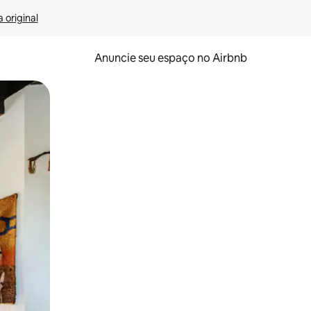
 original
Anuncie seu espaço no Airbnb
 deslizando o dedo na tela.