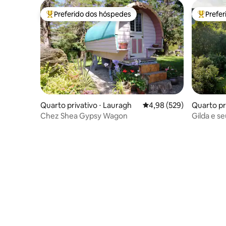
Preferido dos hóspedes
Prefe
Entre os melhores preferidos dos hóspedes
Entre os
Quarto privativo ⋅ Lauragh
4,98 de uma avaliação m
4,98 (529)
Quarto pr
Chez Shea Gypsy Wagon
Gilda e s