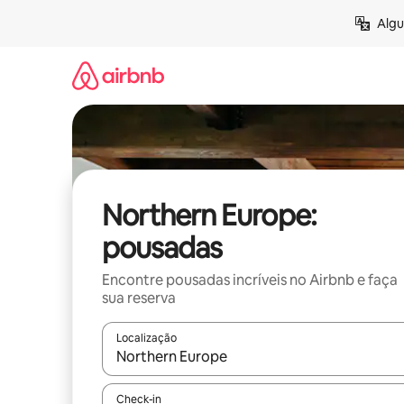
Pular
Algu
para
o
conteúdo
Northern Europe:
pousadas
Encontre pousadas incríveis no Airbnb e faça
sua reserva
Localização
Quando os resultados estiverem disponíveis, expl
Check-in