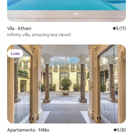
Vila ⋅ Athani
5 de uma a
5 (11)
Infinity villa, amazing sea views!
Luxe
Luxe
Apartamento ⋅ Milão
5 de uma 
5 (8)