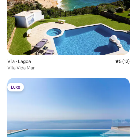
Vila ⋅ Lagoa
5 de uma a
5 (12)
Villa Vida Mar
Luxe
Luxe