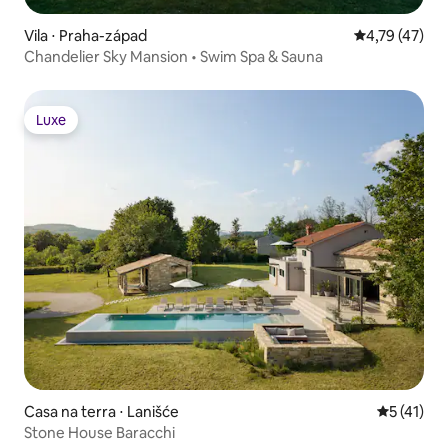
Vila ⋅ Praha-západ
4,79 de uma a
4,79 (47)
Chandelier Sky Mansion • Swim Spa & Sauna
Luxe
Luxe
Casa na terra ⋅ Lanišće
5 de uma a
5 (41)
Stone House Baracchi