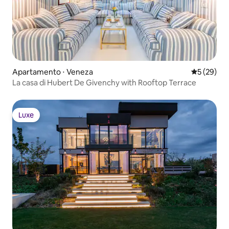
Apartamento ⋅ Veneza
5 de uma a
5 (29)
La casa di Hubert De Givenchy with Rooftop Terrace
Luxe
Luxe