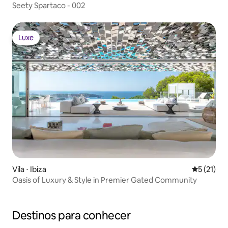
Seety Spartaco - 002
Luxe
Luxe
Vila ⋅ Ibiza
5 de uma a
5 (21)
Oasis of Luxury & Style in Premier Gated Community
Destinos para conhecer