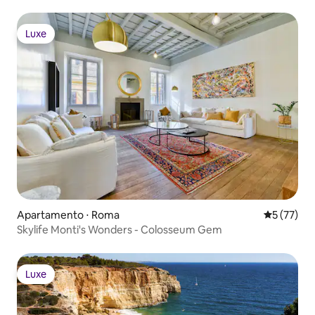
Luxe
Luxe
Apartamento ⋅ Roma
5 de uma a
5 (77)
Skylife Monti's Wonders - Colosseum Gem
Luxe
Luxe