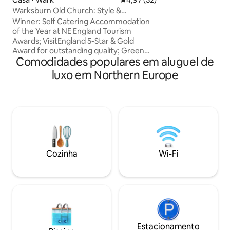
spotkania z przyja
Warksburn Old Church: Style &
komfort, nowocze
Sustainability
Winner: Self Catering Accommodation
klimat w jednym.
of the Year at NE England Tourism
Awards; VisitEngland 5-Star & Gold
Award for outstanding quality; Green
Comodidades populares em aluguel de
Tourism Gold. Spectacular conversion of
an 1875 church, for up to 6 guests, close
luxo em Northern Europe
to Hadrians Wall. Stunning interiors
blend heritage, modern style and
Passivhaus sustainability. 3 luxury
bedrooms with porcelain-tiled
bathrooms. Magnificent stained glass in
the stunning 10 metre high living area.
Statement dining space, high end
kitchen, private garden.
Cozinha
Wi-Fi
Estacionamento