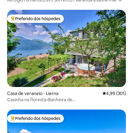
Preferido dos hóspedes
Entre os melhores preferidos dos hóspedes
Casa de veraneio ⋅ Lierna
4,99 de uma av
4,99 (301)
Casinha na floresta•Banheira de
hidromassagem•Sauna•AC•perto de Varenna
Preferido dos hóspedes
Entre os melhores preferidos dos hóspedes