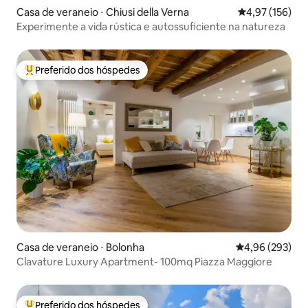
Casa de veraneio ⋅ Chiusi della Verna
4,97 de uma av
4,97 (156)
Experimente a vida rústica e autossuficiente na natureza
Preferido dos hóspedes
Entre os melhores preferidos dos hóspedes
Casa de veraneio ⋅ Bolonha
4,96 de uma ava
4,96 (293)
Clavature Luxury Apartment- 100mq Piazza Maggiore
Preferido dos hóspedes