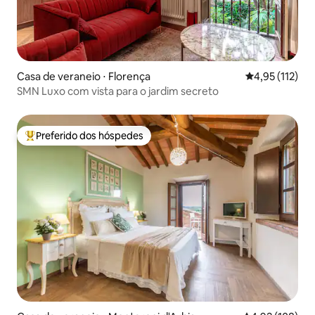
Casa de veraneio ⋅ Florença
4,95 de uma av
4,95 (112)
SMN Luxo com vista para o jardim secreto
Preferido dos hóspedes
Entre os melhores preferidos dos hóspedes