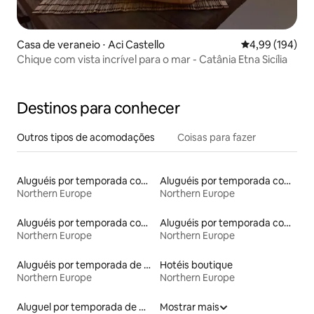
Casa de veraneio ⋅ Aci Castello
4,99 de uma av
4,99 (194)
Chique com vista incrível para o mar - Catânia Etna Sicília
Destinos para conhecer
Outros tipos de acomodações
Coisas para fazer
Aluguéis por temporada com caiaque
Aluguéis por temporada com sauna
Northern Europe
Northern Europe
Aluguéis por temporada com acesso ao lago
Aluguéis por temporada com banheiro para PCD
Northern Europe
Northern Europe
Aluguéis por temporada de celeiros
Hotéis boutique
Northern Europe
Northern Europe
Aluguel por temporada de microcasas
Mostrar mais