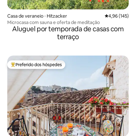
Casa de veraneio ⋅ Hitzacker
4,96 de uma av
4,96 (145)
Microcasa com sauna e oferta de meditação
Aluguel por temporada de casas com
terraço
Preferido dos hóspedes
Entre os melhores preferidos dos hóspedes