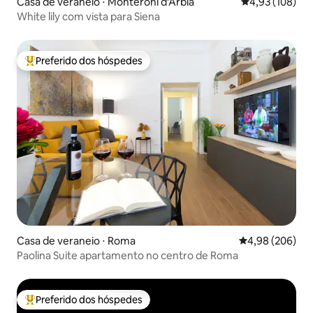
Casa de veraneio ⋅ Monteroni d'Arbia
4,93 de uma av
4,93 (108)
White lily com vista para Siena
Preferido dos hóspedes
Entre os melhores preferidos dos hóspedes
Casa de veraneio ⋅ Roma
4,98 de uma ava
4,98 (206)
Paolina Suite apartamento no centro de Roma
Preferido dos hóspedes
Entre os melhores preferidos dos hóspedes