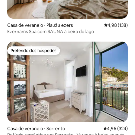
Casa de veraneio ⋅ Plaužu ezers
4,98 de uma av
4,98 (138)
Ezernams Spa com SAUNA à beira do lago
Preferido dos hóspedes
Preferido dos hóspedes
Casa de veraneio ⋅ Sorrento
4,96 de uma ava
4,96 (324)
Refúgio romântico em Sorrento | Varanda à beira-mar ☆