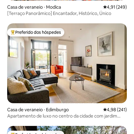
Casa de veraneio ⋅ Modica
4,91 de uma av
4,91 (249)
[Terraço Panorâmico] Encantador, Histórico, Único
Preferido dos hóspedes
Entre os melhores preferidos dos hóspedes
Casa de veraneio ⋅ Edimburgo
4,98 de uma av
4,98 (241)
Apartamento de luxo no centro da cidade com jardim
privativo e estacionamento