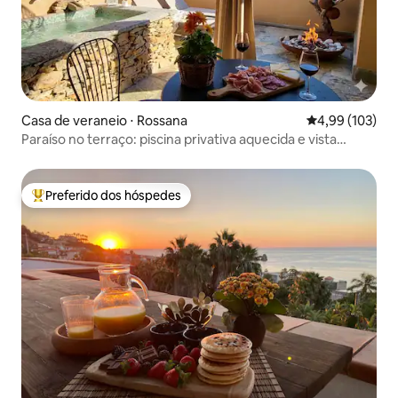
Casa de veraneio ⋅ Rossana
4,99 de uma av
4,99 (103)
Paraíso no terraço: piscina privativa aquecida e vista
panorâmica
Preferido dos hóspedes
Entre os melhores preferidos dos hóspedes