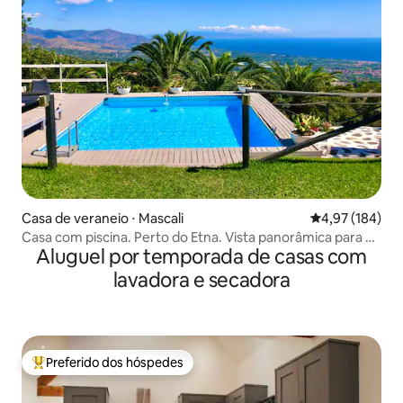
Casa de veraneio ⋅ Mascali
4,97 de uma av
4,97 (184)
Casa com piscina. Perto do Etna. Vista panorâmica para o
Aluguel por temporada de casas com
mar
lavadora e secadora
Preferido dos hóspedes
Entre os melhores preferidos dos hóspedes