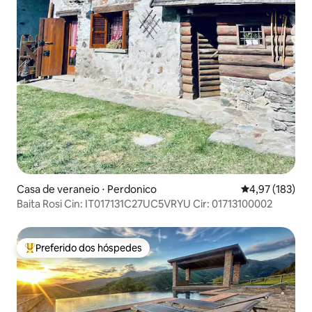
Casa de veraneio ⋅ Perdonico
4,97 de uma av
4,97 (183)
Baita Rosi Cin: IT017131C27UC5VRYU Cir: 01713100002
Preferido dos hóspedes
Entre os melhores preferidos dos hóspedes