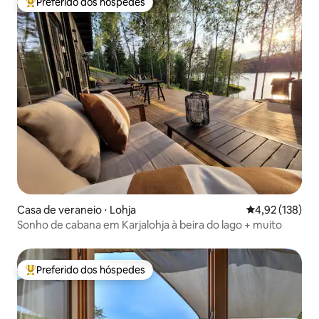
Preferido dos hóspedes
Entre os melhores preferidos dos hóspedes
Casa de veraneio ⋅ Lohja
4,92 de uma av
4,92 (138)
Sonho de cabana em Karjalohja à beira do lago + muito
Preferido dos hóspedes
Entre os melhores preferidos dos hóspedes