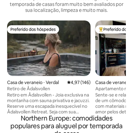
temporada de casas foram muito bem avaliados por
sua localização, limpeza e muito mais.
Preferido dos hóspedes
Preferido dos 
Preferido dos hóspedes
Entre os melhore
Casa de veraneio ⋅ Verdal
4,97 de uma avaliação média de 
4,97 (146)
Casa de veraneio 
g
Retiro de Ådalsvollen
Apartamento natur
Retiro em Ådalsvollen - Joia exclusiva na
Sente-se e relaxe
montanha com sauna privativa e jacuzzi.
de um cômodo foi
Reserve uma escapada inesquecível no
com materiais naturais. C
Ådalsvollen Retreat. Seja com sua
amor pelos detalhe
Northern Europe: comodidades
namorada ou com alguém com quem
ardósia natural e m
você queira criar memórias. Aqui,
interior de alta qu
populares para aluguel por temporada
momentos aconchegantes esperam por
relaxamento. Aqui