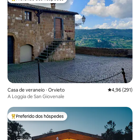
Entre os melhores preferidos dos hóspedes
Casa de veraneio ⋅ Orvieto
4,96 de uma av
4,96 (291)
A Loggia de San Giovenale
Preferido dos hóspedes
Entre os melhores preferidos dos hóspedes