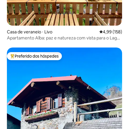
Casa de veraneio ⋅ Livo
4,99 de uma av
4,99 (158)
Apartamento Alba: paz e natureza com vista para o Lago
Como
Preferido dos hóspedes
Entre os melhores preferidos dos hóspedes