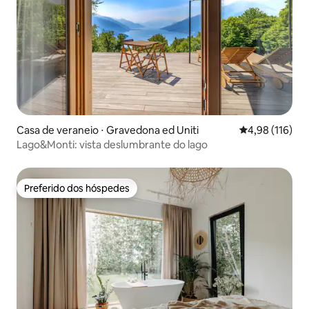
Casa de veraneio ⋅ Gravedona ed Uniti
4,98 de uma av
4,98 (116)
Lago&Monti: vista deslumbrante do lago
Preferido dos hóspedes
Preferido dos hóspedes