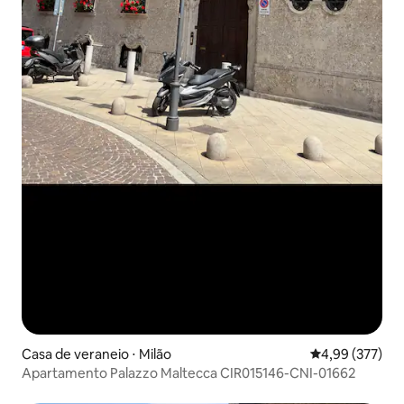
Casa de veraneio ⋅ Milão
4,99 de uma av
4,99 (377)
Apartamento Palazzo Maltecca CIR015146-CNI-01662