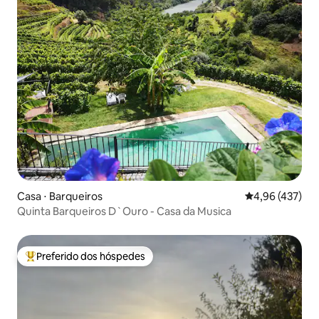
Casa ⋅ Barqueiros
4,96 de uma av
4,96 (437)
Quinta Barqueiros D`Ouro - Casa da Musica
Preferido dos hóspedes
Entre os melhores preferidos dos hóspedes