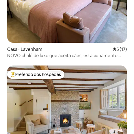
Casa ⋅ Lavenham
5 de uma a
5 (17)
NOVO chalé de luxo que aceita cães, estacionamento
para veículos elétricos, jardim
Preferido dos hóspedes
Entre os melhores preferidos dos hóspedes