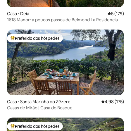
Casa ⋅ Deià
5 de uma av
5 (179)
1618 Manor: a poucos passos de Belmond La Residencia
Preferido dos hóspedes
Entre os melhores preferidos dos hóspedes
Casa ⋅ Santa Marinha do Zêzere
4,98 de uma av
4,98 (175)
Casas de Mirão | Casa do Bosque
Preferido dos hóspedes
Entre os melhores preferidos dos hóspedes