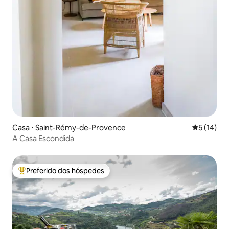
Casa ⋅ Saint-Rémy-de-Provence
5 de uma a
5 (14)
A Casa Escondida
Preferido dos hóspedes
Entre os melhores preferidos dos hóspedes