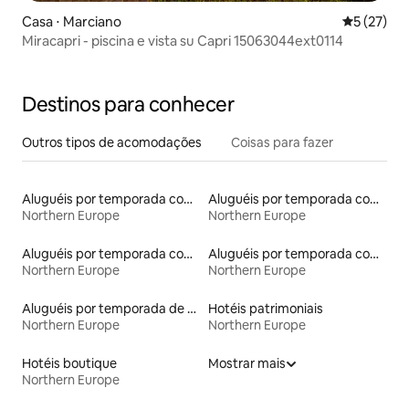
Casa ⋅ Marciano
5 de uma a
5 (27)
Miracapri - piscina e vista su Capri 15063044ext0114
Destinos para conhecer
Outros tipos de acomodações
Coisas para fazer
Aluguéis por temporada com caiaque
Aluguéis por temporada com sauna
Northern Europe
Northern Europe
Aluguéis por temporada com acesso ao lago
Aluguéis por temporada com banheiro para PCD
Northern Europe
Northern Europe
Aluguéis por temporada de celeiros
Hotéis patrimoniais
Northern Europe
Northern Europe
Hotéis boutique
Mostrar mais
Northern Europe