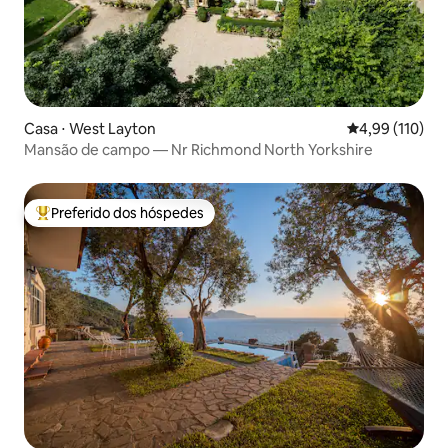
Casa ⋅ West Layton
4,99 de uma av
4,99 (110)
Mansão de campo — Nr Richmond North Yorkshire
Preferido dos hóspedes
Entre os melhores preferidos dos hóspedes