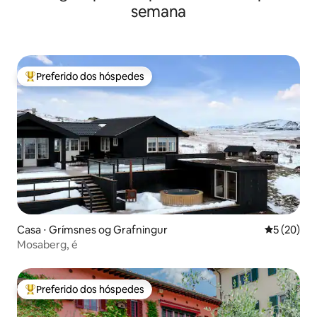
semana
Preferido dos hóspedes
Entre os melhores preferidos dos hóspedes
Casa ⋅ Grímsnes og Grafningur
5 de uma a
5 (20)
Mosaberg, é
Preferido dos hóspedes
Entre os melhores preferidos dos hóspedes