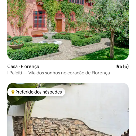
Casa ⋅ Florença
5 de uma 
5 (6)
I Palpiti — Vila dos sonhos no coração de Florença
Preferido dos hóspedes
Entre os melhores preferidos dos hóspedes