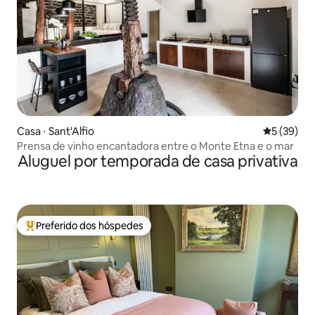
Casa ⋅ Sant'Alfio
5 de uma a
5 (39)
Prensa de vinho encantadora entre o Monte Etna e o mar
Aluguel por temporada de casa privativa
Preferido dos hóspedes
Entre os melhores preferidos dos hóspedes