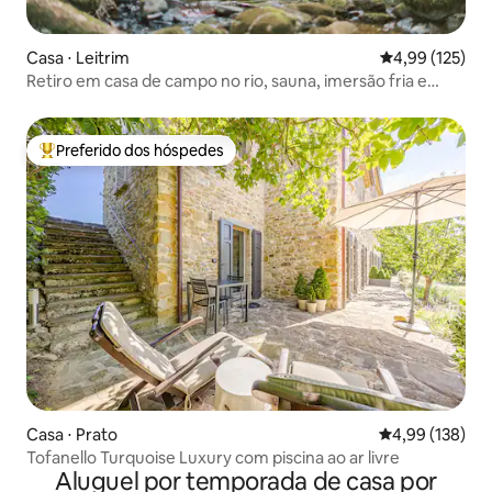
Casa ⋅ Leitrim
4,99 de uma av
4,99 (125)
Retiro em casa de campo no rio, sauna, imersão fria e
cachoeira
Preferido dos hóspedes
Entre os melhores preferidos dos hóspedes
Casa ⋅ Prato
4,99 de uma av
4,99 (138)
Tofanello Turquoise Luxury com piscina ao ar livre
Aluguel por temporada de casa por