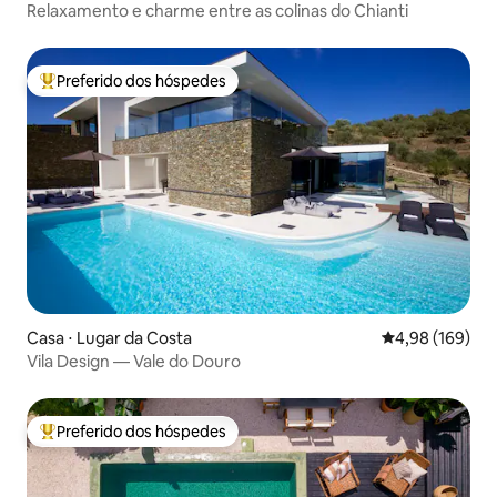
Relaxamento e charme entre as colinas do Chianti
Preferido dos hóspedes
Entre os melhores preferidos dos hóspedes
Casa ⋅ Lugar da Costa
4,98 de uma av
4,98 (169)
Vila Design — Vale do Douro
Preferido dos hóspedes
Entre os melhores preferidos dos hóspedes