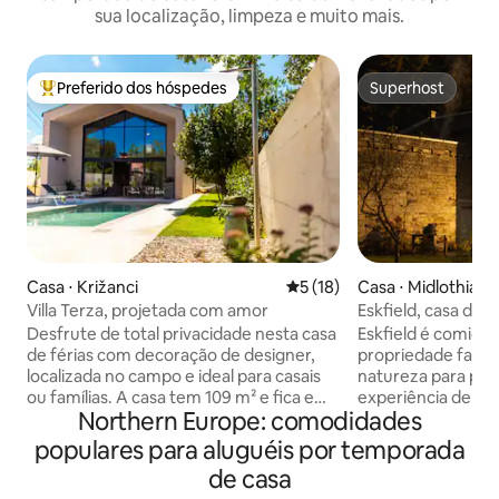
sua localização, limpeza e muito mais.
Preferido dos hóspedes
Superhost
Entre os melhores preferidos dos hóspedes
Superhost
Casa ⋅ Križanci
5 de uma avaliação média de
5 (18)
Casa ⋅ Midlothian
Villa Terza, projetada com amor
Eskfield, casa de
jardim privativo 
Desfrute de total privacidade nesta casa
Eskfield é comida 
de férias com decoração de designer,
propriedade fabul
localizada no campo e ideal para casais
natureza para pr
ou famílias. A casa tem 109 m² e fica em
experiência de b
Northern Europe: comodidades
um terreno de 750 m². A casa oferece
nenhuma outra. Fique aqui em uma das
dois quartos confortáveis com banheiro,
características ma
populares para aluguéis por temporada
sala de estar, cozinha totalmente
Paisagem Projetad
de casa
equipada e uma bela área externa com
casa palladiana co