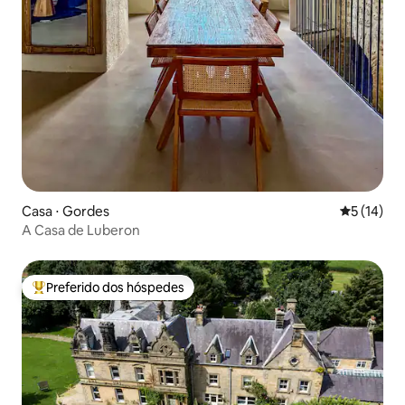
Casa ⋅ Gordes
5 de uma a
5 (14)
A Casa de Luberon
Preferido dos hóspedes
Entre os melhores preferidos dos hóspedes