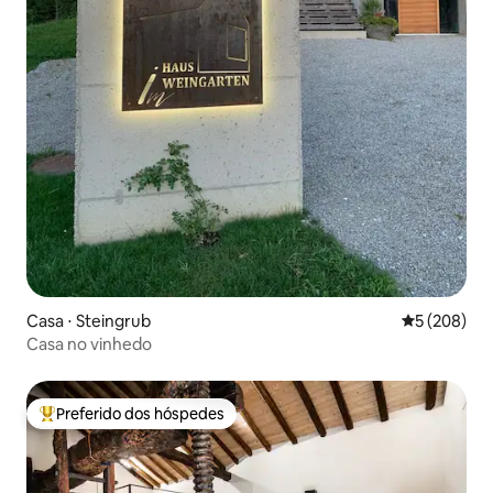
Casa ⋅ Steingrub
5 de uma av
5 (208)
Casa no vinhedo
Preferido dos hóspedes
Entre os melhores preferidos dos hóspedes