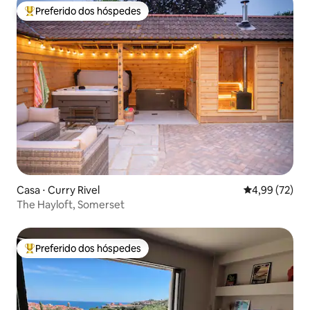
Preferido dos hóspedes
Entre os melhores preferidos dos hóspedes
Casa ⋅ Curry Rivel
4,99 de uma a
4,99 (72)
The Hayloft, Somerset
Preferido dos hóspedes
Entre os melhores preferidos dos hóspedes