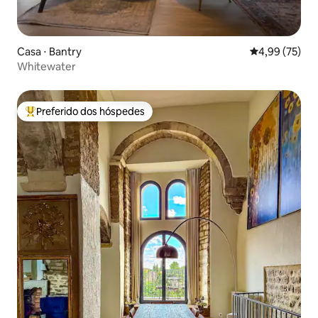
Casa ⋅ Bantry
4,99 de uma a
4,99 (75)
Whitewater
Preferido dos hóspedes
Entre os melhores preferidos dos hóspedes