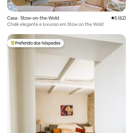
Casa ⋅ Stow-on-the-Wold
5 de uma a
5 (62)
Chalé elegante e luxuoso em Stow on the Wold
Preferido dos hóspedes
Entre os melhores preferidos dos hóspedes