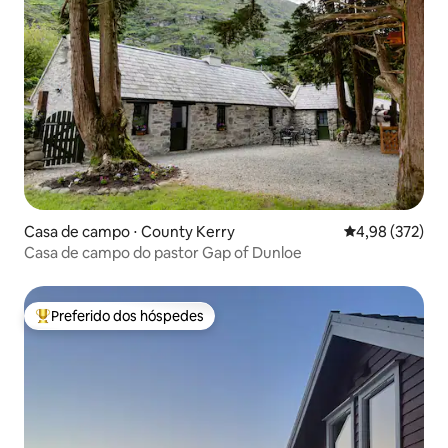
Casa de campo ⋅ County Kerry
4,98 de uma av
4,98 (372)
Casa de campo do pastor Gap of Dunloe
Preferido dos hóspedes
Entre os melhores preferidos dos hóspedes