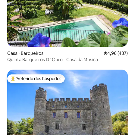
Casa ⋅ Barqueiros
4,96 de uma av
4,96 (437)
Quinta Barqueiros D`Ouro - Casa da Musica
Preferido dos hóspedes
Entre os melhores preferidos dos hóspedes