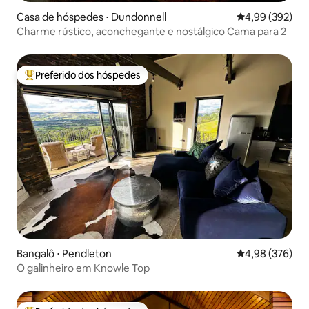
Casa de hóspedes ⋅ Dundonnell
4,99 de uma ava
4,99 (392)
Charme rústico, aconchegante e nostálgico Cama para 2
Preferido dos hóspedes
Entre os melhores preferidos dos hóspedes
Bangalô ⋅ Pendleton
4,98 de uma ava
4,98 (376)
O galinheiro em Knowle Top