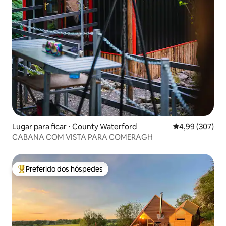
Lugar para ficar ⋅ County Waterford
4,99 de uma ava
4,99 (307)
CABANA COM VISTA PARA COMERAGH
Preferido dos hóspedes
Entre os melhores preferidos dos hóspedes