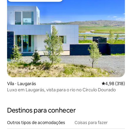
Entre os melhores preferidos dos hóspedes
Vila ⋅ Laugarás
4,98 de uma av
4,98 (318)
Luxo em Laugarás, vista para o rio no Círculo Dourado
Destinos para conhecer
Outros tipos de acomodações
Coisas para fazer