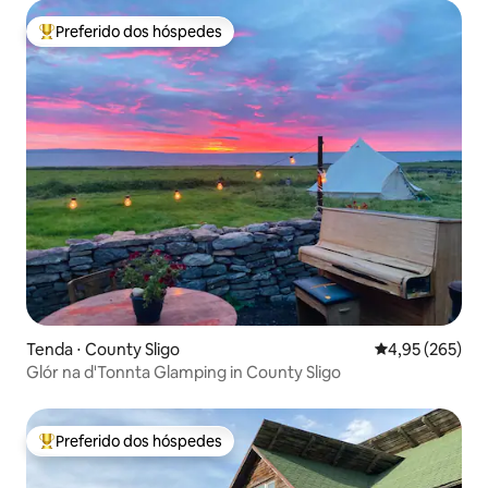
Preferido dos hóspedes
Entre os melhores preferidos dos hóspedes
Tenda ⋅ County Sligo
4,95 de uma av
4,95 (265)
Glór na d'Tonnta Glamping in County Sligo
Preferido dos hóspedes
Entre os melhores preferidos dos hóspedes