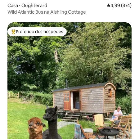
Casa ⋅ Oughterard
4,99 de uma av
4,99 (374)
Wild Atlantic Bus na Aishling Cottage
Preferido dos hóspedes
Entre os melhores preferidos dos hóspedes