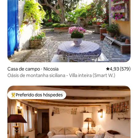
Casa de campo ⋅ Nicosia
4,93 de uma av
4,93 (579)
Oásis de montanha siciliana - Villa inteira (Smart W.)
Preferido dos hóspedes
Entre os melhores preferidos dos hóspedes