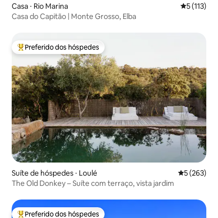
Casa ⋅ Rio Marina
5 de uma av
5 (113)
Casa do Capitão | Monte Grosso, Elba
Preferido dos hóspedes
Entre os melhores preferidos dos hóspedes
Suíte de hóspedes ⋅ Loulé
5 de uma av
5 (263)
The Old Donkey – Suíte com terraço, vista jardim
Preferido dos hóspedes