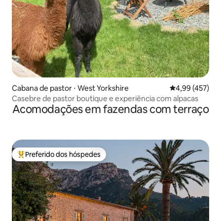
Cabana de pastor ⋅ West Yorkshire
4,99 de uma av
4,99 (457)
Casebre de pastor boutique e experiência com alpacas
Acomodações em fazendas com terraço
Preferido dos hóspedes
Entre os melhores preferidos dos hóspedes