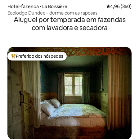
Hotel-fazenda ⋅ La Boissière
4,96 de uma ava
4,96 (350)
Ecolodge Dundee - durma com as raposas
Aluguel por temporada em fazendas
com lavadora e secadora
Preferido dos hóspedes
Entre os melhores preferidos dos hóspedes