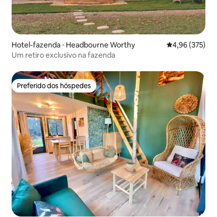
Hotel-fazenda ⋅ Headbourne Worthy
4,96 de uma av
4,96 (375)
Um retiro exclusivo na fazenda
Preferido dos hóspedes
Preferido dos hóspedes