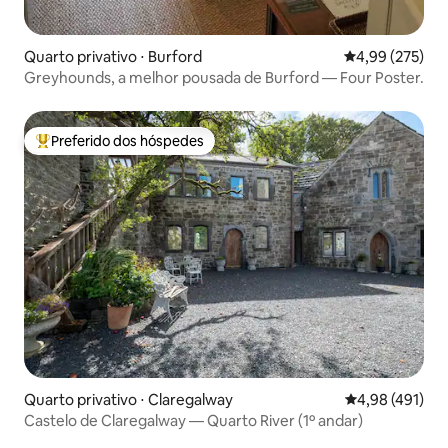
Quarto privativo ⋅ Burford
4,99 de uma av
4,99 (275)
Greyhounds, a melhor pousada de Burford — Four Poster.
Preferido dos hóspedes
Entre os melhores preferidos dos hóspedes
Quarto privativo ⋅ Claregalway
4,98 de uma av
4,98 (491)
Castelo de Claregalway — Quarto River (1º andar)