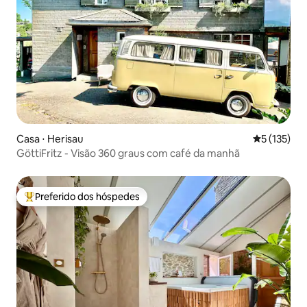
Casa ⋅ Herisau
5 de uma av
5 (135)
GöttiFritz - Visão 360 graus com café da manhã
Preferido dos hóspedes
Entre os melhores preferidos dos hóspedes