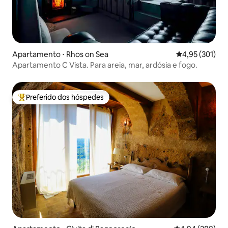
Apartamento ⋅ Rhos on Sea
4,95 de uma av
4,95 (301)
Apartamento C Vista. Para areia, mar, ardósia e fogo.
Preferido dos hóspedes
Entre os melhores preferidos dos hóspedes