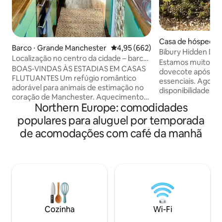
Casa de hóspedes 
Barco ⋅ Grande Manchester
4,95 de uma avaliação média de 
4,95 (662)
Bibury Hidden Dov
Localização no centro da cidade – barco
II)
Estamos muito feli
exclusivo e aconchegante no canal
BOAS-VINDAS ÀS ESTADIAS EM CASAS
dovecote após al
FLUTUANTES Um refúgio romântico
essenciais. Agor
adorável para animais de estimação no
disponibilidade a 
coração de Manchester. Aquecimento
Uma experiência 
Northern Europe: comodidades
central e fogão a lenha. Interior peculiar
Este pombal conv
inspirado em Havana dos anos 1950. O
populares para aluguel por temporada
banheiro deslumbr
showpiece é um bar de honestidade
cobre, chuveiro n
de acomodações com café da manhã
com vinho, destilados e charutos.
quarto duplo com 
Cozinha equipada para cozinhar com
uma localização tr
café da manhã leve fornecido
em Bibury, com e
(café/chá/cereais/leite/OJ).
da manhã. Perfeit
Chuveiro/pia/vaso sanitário. Cama de
romântica secreta
casal e sofá de solteiro. O quarto tem
convenientemente
vista para um atraente deck cheio de
Cirencester e Ch
plantas para desfrutar da cidade
explorar South Co
Cozinha
Wi-Fi
enquanto permanece isolado do mundo
exterior.