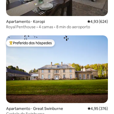
Apartamento ⋅ Koropi
4,93 de uma ava
4,93 (624)
Royal Penthouse • 4 camas • 8 min do aeroporto
Preferido dos hóspedes
Entre os melhores preferidos dos hóspedes
Apartamento ⋅ Great Swinburne
4,95 de uma av
4,95 (376)
Castelo de Swinburne