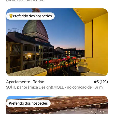
Preferido dos hóspedes
Entre os melhores preferidos dos hóspedes
Apartamento ⋅ Torino
5 de uma av
5 (129)
SUÍTE panorâmica Design&MOLE - no coração de Turim
Preferido dos hóspedes
Preferido dos hóspedes