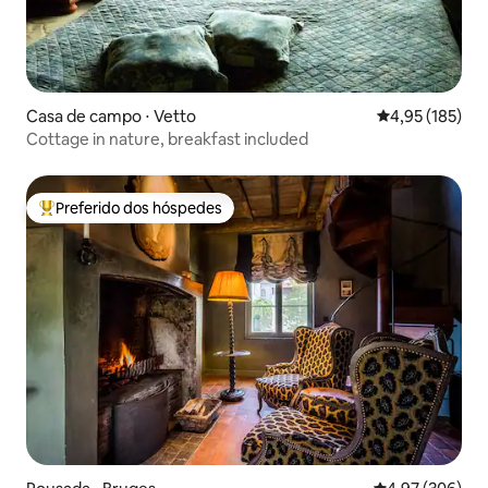
Casa de campo ⋅ Vetto
4,95 de uma av
4,95 (185)
Cottage in nature, breakfast included
Preferido dos hóspedes
Entre os melhores preferidos dos hóspedes