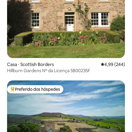
Casa ⋅ Scottish Borders
4,99 de uma ava
4,99 (244)
Hillburn Gardens Nº da Licença SB00235F
Preferido dos hóspedes
Entre os melhores preferidos dos hóspedes