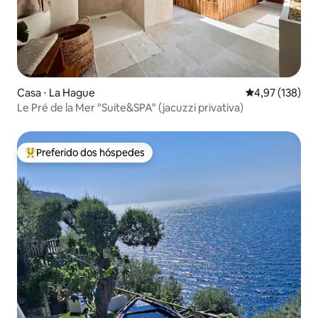
Casa ⋅ La Hague
4,97 de uma av
4,97 (138)
Le Pré de la Mer "Suite&SPA" (jacuzzi privativa)
Preferido dos hóspedes
Entre os melhores preferidos dos hóspedes