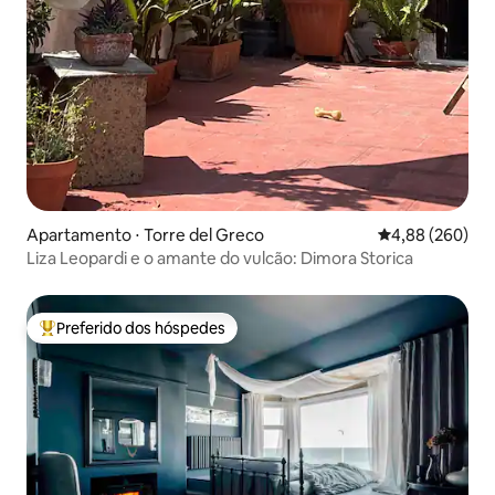
Apartamento ⋅ Torre del Greco
4,88 de uma ava
4,88 (260)
Liza Leopardi e o amante do vulcão: Dimora Storica
Preferido dos hóspedes
Entre os melhores preferidos dos hóspedes