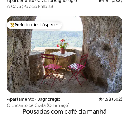
Apartamento ⋅ Civita di Bagnoregio
4,94 de uma ava
4,94 (288)
A Cava (Palácio Pallotti)
Preferido dos hóspedes
Entre os melhores preferidos dos hóspedes
Apartamento ⋅ Bagnoregio
4,98 de uma ava
4,98 (502)
O Encanto de Civita (O Terraço)
Pousadas com café da manhã