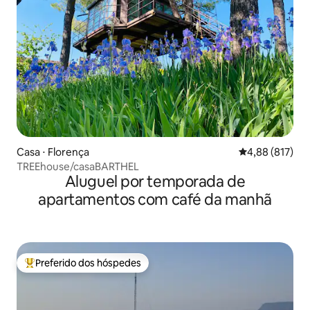
Casa ⋅ Florença
4,88 de uma av
4,88 (817)
TREEhouse/casaBARTHEL
Aluguel por temporada de
apartamentos com café da manhã
Preferido dos hóspedes
Entre os melhores preferidos dos hóspedes