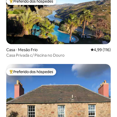
Preferido dos hóspedes
Entre os melhores preferidos dos hóspedes
Casa ⋅ Mesão Frio
4,99 de uma av
4,99 (116)
Casa Privada c/ Piscina no Douro
Preferido dos hóspedes
Entre os melhores preferidos dos hóspedes