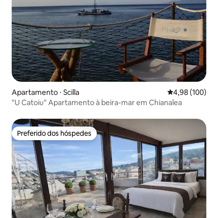
Apartamento ⋅ Scilla
4,98 de uma av
4,98 (100)
"U Catoiu" Apartamento à beira-mar em Chianalea
Preferido dos hóspedes
Preferido dos hóspedes