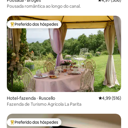
Pousada ⋅ Bruges
4,97 de uma ava
4,97 (306)
Pousada romântica ao longo do canal.
Preferido dos hóspedes
Entre os melhores preferidos dos hóspedes
Hotel-fazenda ⋅ Ruscello
4,99 de uma av
4,99 (516)
Fazenda de Turismo Agrícola La Parita
Preferido dos hóspedes
Entre os melhores preferidos dos hóspedes