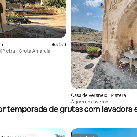
média de 5, 30 avaliações
li
5 de uma avaliação média de 5, 51 avalia
5 (51)
i Pietra - Gruta Amarela
Casa de veraneio ⋅ Matera
Ágora na caverna
or temporada de grutas com lavadora 