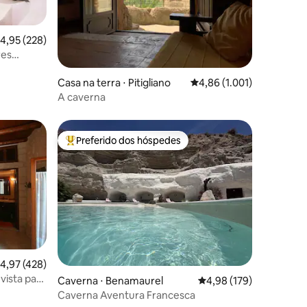
,95 de uma avaliação média de 5, 228 avaliações
4,95 (228)
res
ções
Casa na terra ⋅ Pitigliano
4,86 de uma avaliação mé
4,86 (1.001)
A caverna
Preferido dos hóspedes
os hóspedes
Entre os melhores preferidos dos hóspedes
ções
,97 de uma avaliação média de 5, 428 avaliações
4,97 (428)
 vista para
Caverna ⋅ Benamaurel
4,98 de uma avaliação 
4,98 (179)
Caverna Aventura Francesca