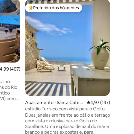
Apartamen
Preferido dos hóspedes
Prefe
os hóspedes
Entre os melhores preferidos dos hóspedes
Entre o
noregio
A Cava (Pa
O aparta
da praça
rocha. Co
do ruído 
muito aco
conferem
lo para o
a pé, at
leva dir
ções
,99 de uma avaliação média de 5, 407 avaliações
4,99 (407)
encontra 
estadias
relaxame
ca no
totalmen
s do Rio
aproveit
ntico
XVI) com
Apartamento ⋅ Santa Cateri
4,97 de uma avaliação 
4,97 (147)
mentos
na dello Ionio
estúdio Terraço com vista para o Golfo -
 vários
Lt
Duas janelas em frente ao pátio e terraço
IRA DE
com vista exclusiva para o Golfo de
ximo de
Squillace. Uma explosão de azul do mar e
star está
branco e pedras expostas e, para
da de 65