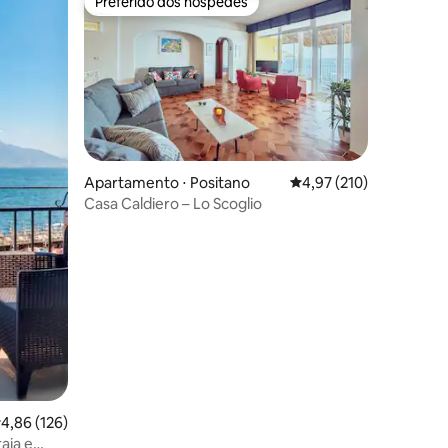
Preferido dos hóspedes
Preferido dos hóspedes
Apartamento ⋅ Positano
4,97 de uma avaliação 
4,97 (210)
Casa Caldiero – Lo Scoglio
ções
,86 de uma avaliação média de 5, 126 avaliações
4,86 (126)
aia e