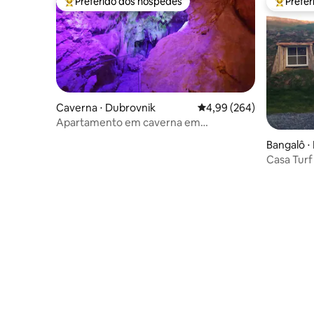
Preferido dos hóspedes
Prefe
Entre os melhores preferidos dos hóspedes
Entre os
Caverna ⋅ Dubrovnik
4,99 de uma avaliação m
4,99 (264)
Apartamento em caverna em
Dubrovnik, perto da praia e
Bangalô ⋅
estacionamento
Casa Turf
Carregame
elétricos