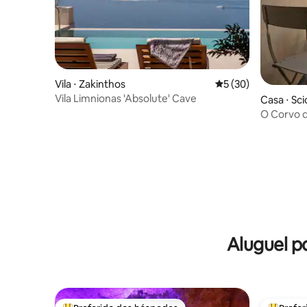
Vila ⋅ Zakinthos
5 de uma avaliação 
5 (30)
Vila Limnionas 'Absolute' Cave
Casa ⋅ Scic
O Corvo d
Aluguel p