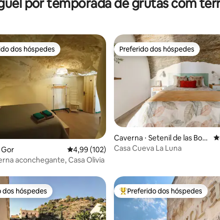
guel por temporada de grutas com ter
rido dos hóspedes
Preferido dos hóspedes
 melhores preferidos dos hóspedes
Preferido dos hóspedes
Caverna ⋅ Setenil de las Bod
4
egas
Casa Cueva La Luna
édia de 5, 203 avaliações
 Gor
4,99 de uma avaliação média de 5, 102 avalia
4,99 (102)
erna aconchegante, Casa Olivia
o dos hóspedes
Preferido dos hóspedes
o dos hóspedes
Entre os melhores preferidos d