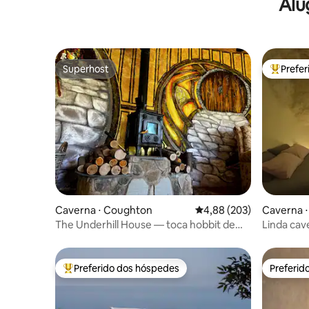
Alu
Superhost
Prefe
Superhost
Entre os
Caverna ⋅ Coughton
4,88 de uma avaliação m
4,88 (203)
Caverna ⋅
The Underhill House — toca hobbit de
Linda cav
luxo
Preferido dos hóspedes
Preferid
Entre os melhores preferidos dos hóspedes
Preferid