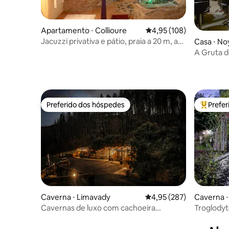
Apartamento ⋅ Collioure
4,95 de uma avaliação m
4,95 (108)
Jacuzzi privativa e pátio, praia a 20 m, ar-
Casa ⋅ No
condicionado
A Gruta 
Preferido dos hóspedes
Prefe
Preferido dos hóspedes
Entre os
Caverna ⋅ Limavady
4,95 de uma avaliação m
4,95 (287)
Caverna ⋅
Cavernas de luxo com cachoeira
Troglodyt
(Caverna Hazel)