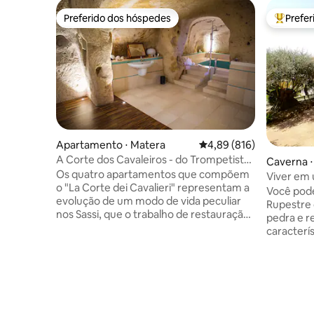
Preferido dos hóspedes
Prefe
Preferido dos hóspedes
Entre os
Apartamento ⋅ Matera
4,89 de uma avaliação m
4,89 (816)
A Corte dos Cavaleiros - do Trompetista,
Caverna ⋅
Matera
Os quatro apartamentos que compõem
Viver em 
o "La Corte dei Cavalieri" representam a
Gruta
Você pode
evolução de um modo de vida peculiar
Rupestre 
nos Sassi, que o trabalho de restauração
pedra e r
arquitetônica realizado até agora
caracterí
manteve totalmente reconhecível. Um
o confor
trabalho de renovação recente e
você enco
cuidadoso transformou este antigo
para que
complexo habitacional em apartamentos
oásis de 
modernos, funcionais, confortáveis e
também po
decorados com bom gosto. O Tribunal
preço) da