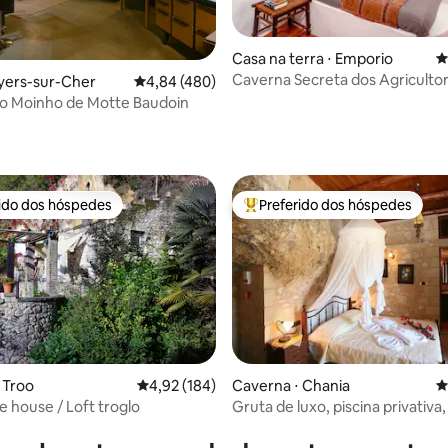
Casa na terra ⋅ Emporio
4
édia de 5, 108 avaliações
Caverna Secreta dos Agriculto
yers-sur-Cher
4,84 de uma avaliação média de 5, 480 avalia
4,84 (480)
Tradicional #1 Santorini
do Moinho de Motte Baudoin
rido dos hóspedes
Preferido dos hóspedes
 melhores preferidos dos hóspedes
Entre os melhores preferidos d
édia de 5, 287 avaliações
 Troo
4,92 de uma avaliação média de 5, 184 avalia
4,92 (184)
Caverna ⋅ Chania
4
e house / Loft troglo
Gruta de luxo, piscina privativa,
o mar, perto de Balos