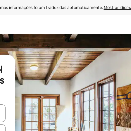
mas informações foram traduzidas automaticamente. 
Mostrar idioma
l
s
ore-os usando as seta para cima e para baixo do teclado ou tocando e