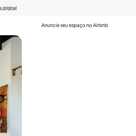
 original
Anuncie seu espaço no Airbnb
 deslizando o dedo na tela.