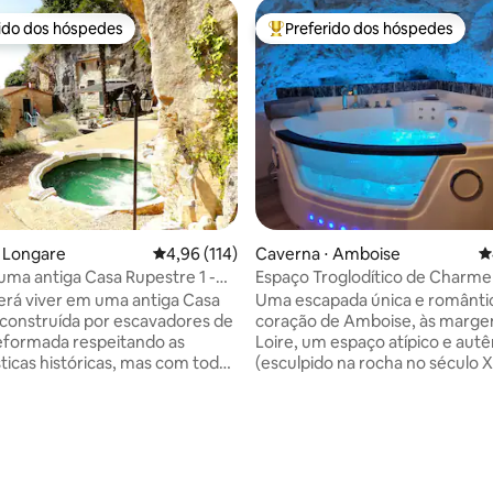
rido dos hóspedes
Preferido dos hóspedes
 melhores preferidos dos hóspedes
Entre os melhores preferidos d
édia de 5, 816 avaliações
 Longare
4,96 de uma avaliação média de 5, 114 avalia
4,96 (114)
Caverna ⋅ Amboise
4
uma antiga Casa Rupestre 1 -
Espaço Troglodítico de Charme
rá viver em uma antiga Casa
Uma escapada única e românti
construída por escavadores de
coração de Amboise, às margen
eformada respeitando as
Loire, um espaço atípico e autê
sticas históricas, mas com todo
(esculpido na rocha no século 
to moderno. O ambiente que
decoração elegante e equipa
ntrará será único, envolvente,
modernos. Em um estilo loft em
 você possa mergulhar em um
níveis: o banheiro e sua BANHE
serenidade e tranquilidade. Você
HIDROMASSAGEM para um má
de usufruir (incluído no
relaxamento a dois. A sala de e
 Área de Bem-Estar equipada
equipada com uma TV conecta