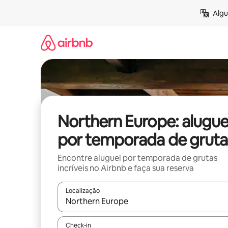
Pular
Algu
para
o
conteúdo
Northern Europe: alugue
por temporada de gruta
Encontre aluguel por temporada de grutas
incríveis no Airbnb e faça sua reserva
Localização
Quando os resultados estiverem disponíveis, expl
Check-in