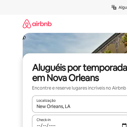
Pular
Algu
para
o
conteúdo
Aluguéis por temporada
em Nova Orleans
Encontre e reserve lugares incríveis no Airbnb
Localização
Quando os resultados estiverem disponíveis, expl
Check-in