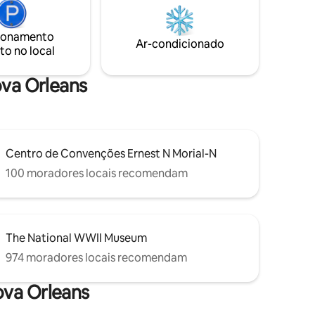
seu cais privado. Lagostins e caranguejos
ratuito na
cozidos, batatas fritas de peixe,
grelhados e natação. Paraíso do
ionamento
5 min
Ar-condicionado
esportista! Pesca e caça durante todo o
to no local
 abaixo
ano.
s
ova Orleans
Centro de Convenções Ernest N Morial-N
100 moradores locais recomendam
The National WWII Museum
974 moradores locais recomendam
ova Orleans