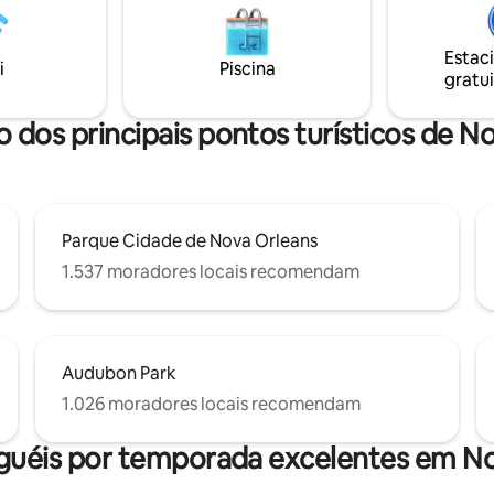
ente privativos. 3 quartos, 1,5
para relaxar. Estacionamento g
! Por favor, note que esta não é
rua e Wi-Fi rápido incluído. Bourbon St. &
de festas, mas o espaço mais
Estac
Canal (Quarter): 4 milhas, 10-2
i
Piscina
a desfrutar de uma estadia
gratui
(dependendo do trânsito) *Veja
 em Nova Orleans!
"Como se locomover" para mai
informações*
o dos principais pontos turísticos de N
Parque Cidade de Nova Orleans
1.537 moradores locais recomendam
Audubon Park
1.026 moradores locais recomendam
guéis por temporada excelentes em N