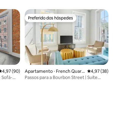
Preferido dos hóspedes
Preferido dos hóspedes
4,97 de uma avaliação média de 5, 90 avaliações
4,97 (90)
Apartamento ⋅ French Quart
4,97 de uma avaliação
4,97 (38)
er
+ Sofá-
Passos para a Bourbon Street | Suíte
Superior 2BDR
ções