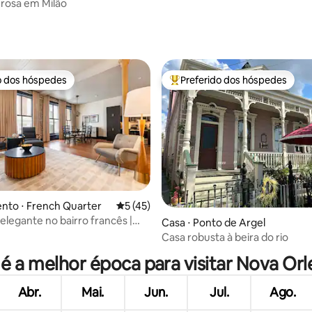
 rosa em Milão
média de 5, 31 avaliações
o dos hóspedes
Preferido dos hóspedes
o dos hóspedes
Entre os melhores preferidos d
média de 5, 18 avaliações
nto ⋅ French Quarter
5 de uma avaliação média de 5, 45 avalia
5 (45)
elegante no bairro francês |
Casa ⋅ Ponto de Argel
otel
Casa robusta à beira do rio
 é a melhor época para visitar Nova Orl
Abr.
Mai.
Jun.
Jul.
Ago.