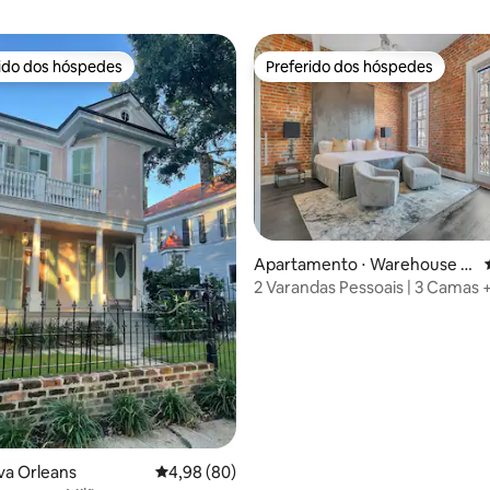
rido dos hóspedes
Preferido dos hóspedes
 melhores preferidos dos hóspedes
Preferido dos hóspedes
Apartamento ⋅ Warehouse Di
strict
2 Varandas Pessoais | 3 Camas 
Cama Queen Size
va Orleans
4,98 de uma avaliação média de 5, 80 avalia
4,98 (80)