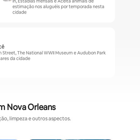
in, Estadias mensais e Aceita animais de
estimação nos aluguéis por temporada nesta
cidade
cê
n Street, The National WWII Museum e Audubon Park
gares da cidade
em Nova Orleans
o, limpeza e outros aspectos.