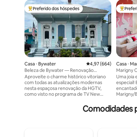
Preferido dos hóspedes
Prefe
Entre os melhores preferidos dos hóspedes
Entre os
Casa ⋅ Bywater
4,97 de uma avaliação m
4,97 (664)
Casa ⋅ Ma
Beleza de Bywater — Renovação
Marigny O
histórica em destaque na HGTV
Quarter!
Aproveite o charme histórico vitoriano
Uma joia
com todas as atualizações modernas
especial! 
nesta espaçosa renovação da HGTV,
encantad
como visto no programa de TV New
Marigny/B
Orleans Reno. A Beleza de Bywater na
do bairro
Rua Louisa possui uma varanda frontal
Linda casa
Comodidades p
grande e relaxante, estacionamento
em forma 
gratuito na rua dia e noite, interior chique
cozinha a
com tetos de 12,5”, portas francesas na
jantar el
sala de estar para privacidade adicional,
portas fr
Smart TV, cozinha com ilha de mármore
abrem par