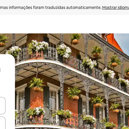
mas informações foram traduzidas automaticamente. 
Mostrar idioma
ore-os usando as seta para cima e para baixo do teclado ou tocando e