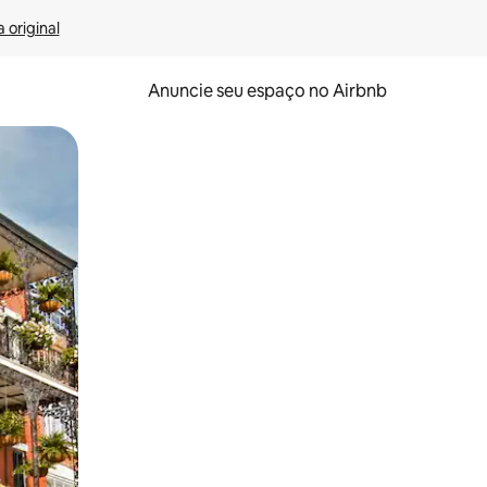
 original
Anuncie seu espaço no Airbnb
 deslizando o dedo na tela.