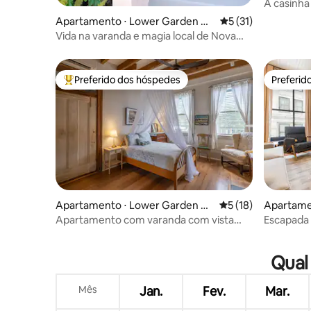
A casinha
Apartamento ⋅ Lower Garden Di
5 de uma avaliação 
5 (31)
strict
Vida na varanda e magia local de Nova
Orleans. Recém-reformado!
Preferido dos hóspedes
Preferid
Entre os melhores preferidos dos hóspedes
Preferid
Apartamento ⋅ Lower Garden Di
5 de uma avaliação 
5 (18)
Apartame
strict
Apartamento com varanda com vista
Escapada 
para o rio perto do centro de
Mayfair H
convenções
Qual
Mês
Jan.
Fev.
Mar.