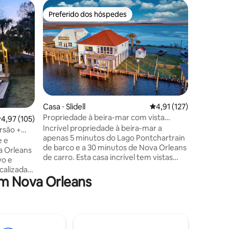
Casa ⋅ U
Preferido dos hóspedes
Preferi
os hóspedes
Preferido dos hóspedes
Preferi
Casa de f
Nova Orl
Desfrute
elegante 
St. Charl
Quarter,
principai
precisa n
de madei
área de j
ções
Casa ⋅ Slidell
4,91 de uma avaliação 
4,91 (127)
Peloton, 
Propriedade à beira-mar com vista
,97 de uma avaliação média de 5, 105 avaliações
4,97 (105)
carregado
deslumbrante para o lago
Incrível propriedade à beira-mar a
(apenas v
rsão +
apenas 5 minutos do Lago Pontchartrain
cheia de
e e
de barco e a 30 minutos de Nova Orleans
privativo
a Orleans
de carro. Esta casa incrível tem vistas
lavabo e
vo e
panorâmicas em todas as direções,
equipada
calizada
varanda com área de jantar ao ar livre
m Nova Orleans
cesso de
sobre a água, elevador de barco
er,
mediante solicitação, vários
cidade,
estacionamentos de barco, área de
asais,
entretenimento coberta abaixo, você
ocuram
pode até pegar caranguejos e peixes de
ar calmo