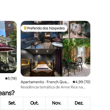
Preferido dos hóspedes
os hóspedes
Entre os melhores preferidos dos hóspedes
ções
5 de uma avaliação média de 5, 19 avaliações
5 (19)
Apartamento ⋅ French Quart
4,99 de uma avaliação
4,99 (70)
er
Residência temática de Anne Rice na
eans?
Esplanada e na Bourbon St
Set.
Out.
Nov.
Dez.