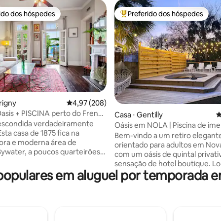
rido dos hóspedes
Preferido dos hóspedes
 melhores preferidos dos hóspedes
Entre os melhores preferidos d
édia de 5, 664 avaliações
rigny
4,97 de uma avaliação média de 5, 208 avalia
4,97 (208)
asis + PISCINA perto do French
Casa ⋅ Gentilly
4
 Acomoda 6!
 escondida verdadeiramente
Oásis em NOLA | Piscina de ime
Esta casa de 1875 fica na
Estacionamento gratuito
Bem-vindo a um retiro elegant
ora e moderna área de
orientado para adultos em Nov
ywater, a poucos quarteirões
com um oásis de quintal privati
 francês e da Frenchmen St!
sensação de hotel boutique. Lo
 de 2 andares. Piscina privativa
opulares em aluguel por temporada e
perto do City Park, com fácil a
de coração, tetos altos, uma
Uber ao Mid City, French Quart
dequada para cozinhar, sala de
Frenchmen Street e centro da 
egante e banheira de pés. As
esta acomodação é ideal para c
ancesas do chão ao teto se
amigos e profissionais que pr
a um pátio e varanda
conforto, privacidade e um lug