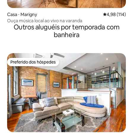
Casa ⋅ Marigny
4,98 de uma av
4,98 (114)
Ouça música local ao vivo na varanda
Outros aluguéis por temporada com
banheira
Preferido dos hóspedes
Preferido dos hóspedes