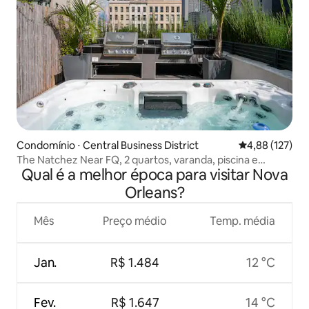
Condomínio ⋅ Central Business District
4,88 de uma av
4,88 (127)
The Natchez Near FQ, 2 quartos, varanda, piscina e
Qual é a melhor época para visitar Nova
banheira de hidromassagem
Orleans?
Mês
Preço médio
Temp. média
Jan.
R$ 1.484
12 °C
Fev.
R$ 1.647
14 °C