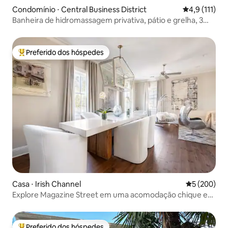
Condomínio ⋅ Central Business District
4,9 de uma av
4,9 (111)
Banheira de hidromassagem privativa, pátio e grelha, 3
quartos/3 banheiros, piscina
Preferido dos hóspedes
Entre os melhores preferidos dos hóspedes
Casa ⋅ Irish Channel
5 de uma av
5 (200)
Explore Magazine Street em uma acomodação chique e
tranquila
Preferido dos hóspedes