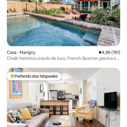
Casa ⋅ Marigny
4,96 de uma av
4,96 (191)
Chalé histórico crioulo de luxo, French Quarter, piscina e
spa
Preferido dos hóspedes
Entre os melhores preferidos dos hóspedes