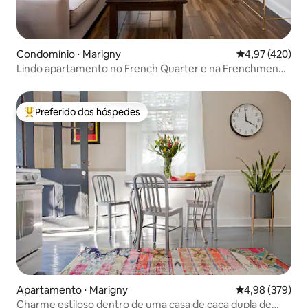
Condomínio ⋅ Marigny
4,97 de uma av
4,97 (420)
Lindo apartamento no French Quarter e na Frenchmen
Street
Preferido dos hóspedes
Entre os melhores preferidos dos hóspedes
Apartamento ⋅ Marigny
4,98 de uma ava
4,98 (379)
Charme estiloso dentro de uma casa de caça dupla de