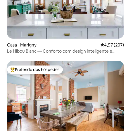
Casa ⋅ Marigny
4,97 de uma av
4,97 (207)
Le Hibou Blanc — Conforto com design inteligente e
varanda
Preferido dos hóspedes
Entre os melhores preferidos dos hóspedes