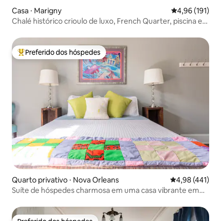
mensagem e eu posso esclarecer
Casa ⋅ Marigny
4,96 de uma av
4,96 (191)
quaisquer dúvidas. Licença: 18STR-17170
Chalé histórico crioulo de luxo, French Quarter, piscina e
spa
Preferido dos hóspedes
Entre os melhores preferidos dos hóspedes
Quarto privativo ⋅ Nova Orleans
4,98 de uma av
4,98 (441)
Suíte de hóspedes charmosa em uma casa vibrante em
Camelback