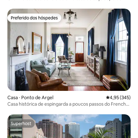
1890 com pátio
Preferido dos hóspedes
Preferido dos hóspedes
Casa ⋅ Ponto de Argel
4,95 de uma av
4,95 (345)
Casa histórica de espingarda a poucos passos do French
Quarter
Superhost
Superhost