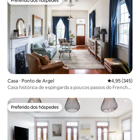
Preferido dos hóspedes
Preferido dos hóspedes
Casa ⋅ Ponto de Argel
4,95 de uma av
4,95 (345)
Casa histórica de espingarda a poucos passos do French
Quarter
Preferido dos hóspedes
Preferido dos hóspedes