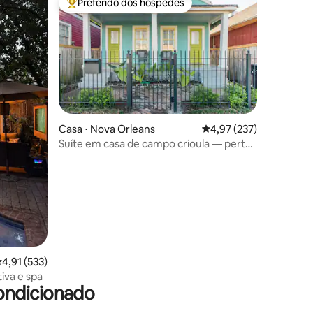
Preferido dos hóspedes
Entre os melhores preferidos dos hóspedes
ções
Casa ⋅ Nova Orleans
4,97 de uma avaliação 
4,97 (237)
Suíte em casa de campo crioula — perto
da Magazine Street
,91 de uma avaliação média de 5, 533 avaliações
4,91 (533)
tiva e spa
ondicionado