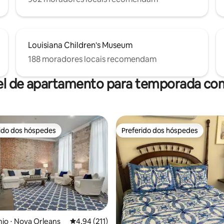
Louisiana Children's Museum
188 moradores locais recomendam
el de apartamento para temporada com
rido dos hóspedes
Preferido dos hóspedes
 melhores preferidos dos hóspedes
Preferido dos hóspedes
média de 5, 111 avaliações
io ⋅ Nova Orleans
4,94 de uma avaliação média de 5, 211 avalia
4,94 (211)