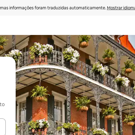
mas informações foram traduzidas automaticamente. 
Mostrar idioma
ito
ore-os usando as seta para cima e para baixo do teclado ou tocando e