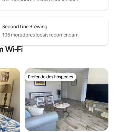
Second Line Brewing
106 moradores locais recomendam
 Wi-Fi
Preferido dos hóspedes
Preferido dos hóspedes
ções