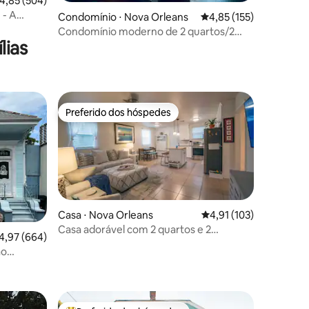
ções
,85 de uma avaliação média de 5, 504 avaliações
4,85 (504)
 - A
Condomínio ⋅ Nova Orleans
4,85 de uma avaliação 
4,85 (155)
Condomínio moderno de 2 quartos/2
lias
banheiros com cultura pop
Preferido dos hóspedes
os hóspedes
Preferido dos hóspedes
Casa ⋅ Nova Orleans
4,91 de uma avaliação 
4,91 (103)
Casa adorável com 2 quartos e 2
,97 de uma avaliação média de 5, 664 avaliações
4,97 (664)
banheiros com quintal em Gentilly
ão
ções
V