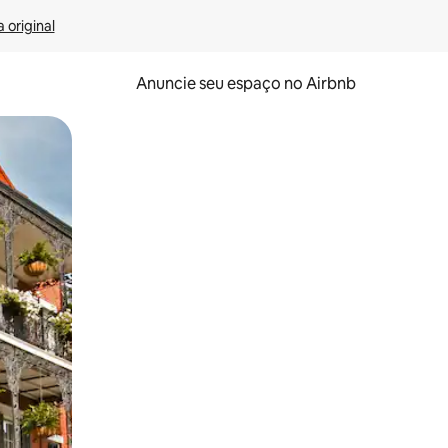
 original
Anuncie seu espaço no Airbnb
 deslizando o dedo na tela.