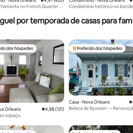
édia de 5, 165 avaliações
io ⋅ Nova Orleans
4,97 de uma avaliação média de 5, 420 avalia
4,97 (420)
Condomínio ⋅ Nova Orleans
4
rtamento no French Quarter e
Condomínio histórico no bonde
hmen Street
poucos passos do bairro!
guel por temporada de casas para famí
rido dos hóspedes
Preferido dos hóspedes
 melhores preferidos dos hóspedes
Entre os melhores preferidos d
Casa ⋅ Nova Orleans
4
édia de 5, 202 avaliações
Beleza de Bywater — Renovaç
va Orleans
4,98 de uma avaliação média de 5, 121 avalia
4,98 (121)
histórica em destaque na HGT
so espaço.