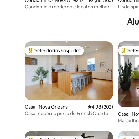
Condomínio ⋅ Nova Orleans
4,88 de uma avaliação m
4,88 (165)
Condomín
Condomínio moderno e legal na melhor
Lindo apa
localização
na Frenc
Alu
Preferido dos hóspedes
Prefe
Entre os melhores preferidos dos hóspedes
Entre os
Casa ⋅ Nova Orleans
4,98 de uma avaliação m
4,98 (202)
Casa moderna perto do French Quarter
Casa ⋅ No
com estacionamento
Maravilho