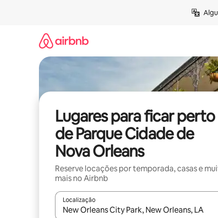
Pular
Algu
para
o
conteúdo
Lugares para ficar perto
de Parque Cidade de
Nova Orleans
Reserve locações por temporada, casas e mu
mais no Airbnb
Localização
Quando os resultados estiverem disponíveis, expl