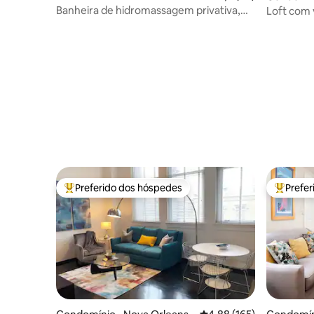
Banheira de hidromassagem privativa,
Loft com 
pátio e grelha, 3 quartos/3 banheiros,
Perto do b
piscina
Preferido dos hóspedes
Prefe
Entre os melhores preferidos dos hóspedes
Entre os