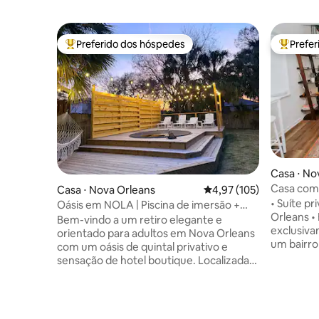
Preferido dos hóspedes
Prefe
Entre os melhores preferidos dos hóspedes
Entre os
Casa ⋅ No
Casa com 
Casa ⋅ Nova Orleans
4,97 de uma avaliação m
4,97 (105)
perto de 
• Suíte pr
Oásis em NOLA | Piscina de imersão +
Orleans •
Estacionamento gratuito
Bem-vindo a um retiro elegante e
exclusiva
orientado para adultos em Nova Orleans
um bairro
com um oásis de quintal privativo e
Park, Bay
sensação de hotel boutique. Localizada
minutos p
perto do City Park, com fácil acesso de
poucos p
Uber ao Mid City, French Quarter,
restaurant
Frenchmen Street e centro da cidade,
conveniê
esta acomodação é ideal para casais,