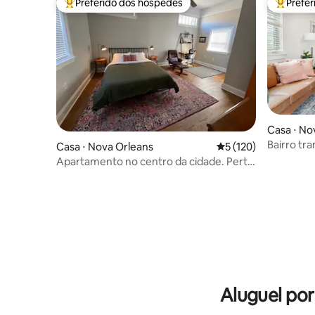
Preferido dos hóspedes
Prefe
Entre os melhores preferidos dos hóspedes
Entre os
Casa ⋅ No
Bairro tra
Casa ⋅ Nova Orleans
5 de uma avaliação m
5 (120)
minutos 
Apartamento no centro da cidade. Perto
de Tulane e bonde
Aluguel po