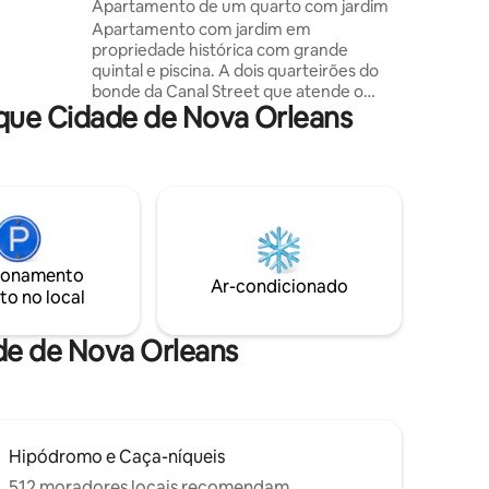
leans
Apartamento de um quarto com jardim
Apartamento com jardim em
rk e da
propriedade histórica com grande
quintal e piscina. A dois quarteirões do
rteirões
bonde da Canal Street que atende o
Street.
que Cidade de Nova Orleans
French Quarter. Perto do belo City Park.
Quarteirões de distância de restaurantes
locais. A uma curta distância do Jazz Fest
e do Voo-Doo Festival. A unidade tem
um quarto, banheiro e uma sala de estar.
A área da piscina e do quintal é espaço
comum. Somente hóspedes registrados
podem acessar a propriedade, incluindo
ionamento
a piscina. NÃO são permitidos ANIMAIS
Ar-condicionado
to no local
DE ESTIMAÇÃO, pois já há um cão muito
amigável no local.
de de Nova Orleans
Hipódromo e Caça-níqueis
512 moradores locais recomendam