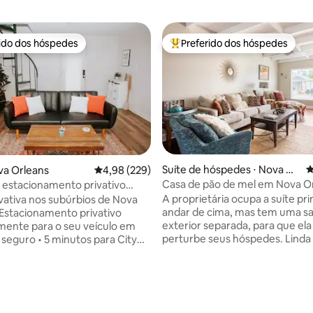
rido dos hóspedes
Preferido dos hóspedes
 melhores preferidos dos hóspedes
Entre os melhores preferidos d
Suíte de hóspedes ⋅ Nova Orl
4
va Orleans
4,98 de uma avaliação média de 5, 229 avalia
4,98 (229)
eans
Casa de pão de mel em Nova O
estacionamento privativo
édia de 5, 105 avaliações
comida/café/lojas
A proprietária ocupa a suíte pri
ivativa nos subúrbios de Nova
andar de cima, mas tem uma sa
 Estacionamento privativo
exterior separada, para que ela
mente para o seu veículo em
perturbe seus hóspedes. Linda casa de
 seguro • 5 minutos para City
dois quartos, dois banheiros e 
ou St John e Lakefront • 10
em Lakeview/Mid City com coz
ara o centro de NOLA • A
gourmet. A luz natural adorna esta casa
assos dos melhores
de campo com uma entrada fro
es, cafés e lojas de
privativa e acesso ao deck trase
ncia de NOLA. Caminhe até