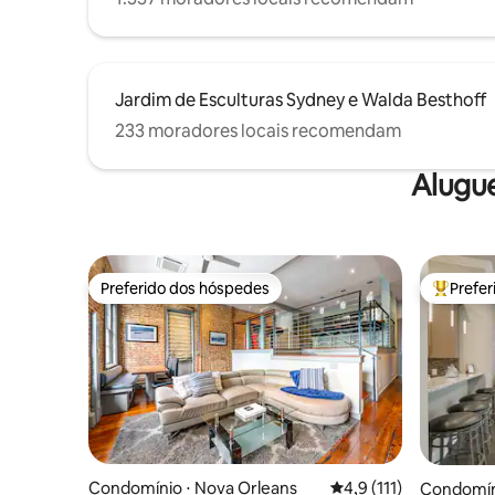
Jardim de Esculturas Sydney e Walda Besthoff
233 moradores locais recomendam
Alugu
Preferido dos hóspedes
Prefe
Preferido dos hóspedes
Entre os
Condomínio ⋅ Nova Orleans
4,9 de uma avaliação 
4,9 (111)
Condomín