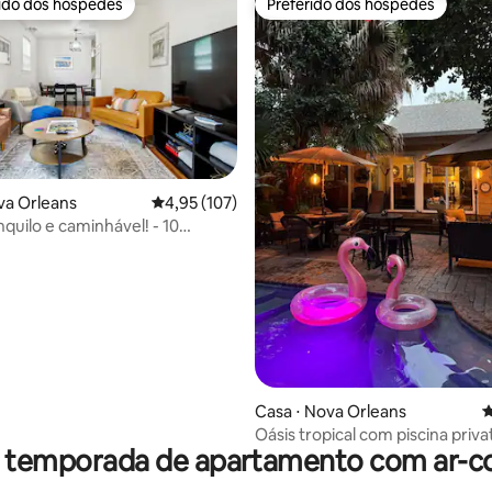
rido dos hóspedes
Preferido dos hóspedes
 melhores preferidos dos hóspedes
Preferido dos hóspedes
va Orleans
4,95 de uma avaliação média de 5, 107 avalia
4,95 (107)
nquilo e caminhável! - 10
édia de 5, 120 avaliações
para FQ/DT
Casa ⋅ Nova Orleans
4
Oásis tropical com piscina priva
r temporada de apartamento com ar-c