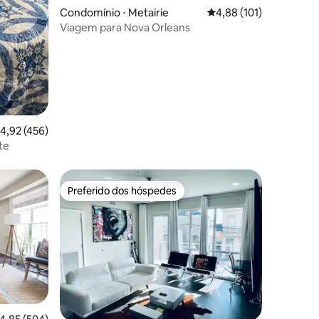
Condomínio ⋅ Metairie
4,88 de uma avaliação 
4,88 (101)
Viagem para Nova Orleans
,92 de uma avaliação média de 5, 456 avaliações
4,92 (456)
te
Preferido dos hóspedes
os hóspedes
Preferido dos hóspedes