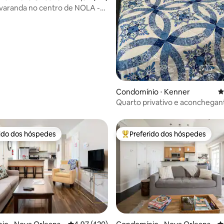
varanda no centro de NOLA -
airro! 201
Condomínio ⋅ Kenner
4
Quarto privativo e aconchegan
rido dos hóspedes
Preferido dos hóspedes
 melhores preferidos dos hóspedes
Entre os melhores preferidos d