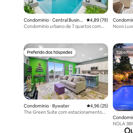
Condomínio ⋅ Central Busine
4,89 de uma avaliação 
4,89 (79)
Condomín
ss District
Condomínio urbano de 7 quartos com
Novo Luxu
acesso à piscina perto do CBD
piscina!
Preferido dos hóspedes
Superho
Preferido dos hóspedes
Superho
Condomínio ⋅ Bywater
4,96 de uma avaliação 
4,96 (25)
The Green Suite com estacionamento
Condomín
em garagem e perto do bairro francês
NOLA 3BR 
Ou
passos do