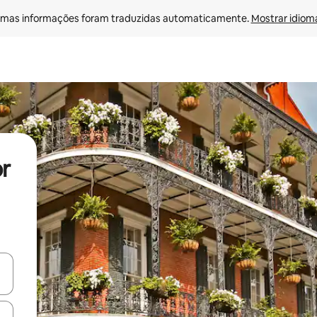
mas informações foram traduzidas automaticamente. 
Mostrar idioma
or
ore-os usando as seta para cima e para baixo do teclado ou tocando e