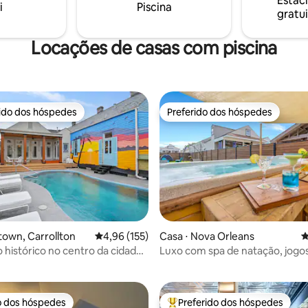
Estac
Canal (Quarter): 4 milhas, 10-2
i
Piscina
a desfrutar de uma estadia
gratui
(dependendo do trânsito) *Veja
 em Nova Orleans!
"Como se locomover" para mai
informações*
Locações de casas com piscina
rido dos hóspedes
Preferido dos hóspedes
 melhores preferidos dos hóspedes
Preferido dos hóspedes
édia de 5, 174 avaliações
town, Carrollton
4,96 de uma avaliação média de 5, 155 avalia
4,96 (155)
Casa ⋅ Nova Orleans
4
histórico no centro da cidade |
Luxo com spa de natação, jogo
ivativa e banheira de
curta caminhada do French Qua
ssagem
o dos hóspedes
Preferido dos hóspedes