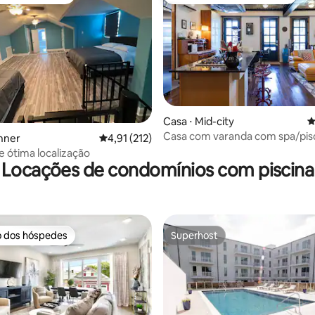
o dos hóspedes
Entre os melhores preferidos d
édia de 5, 246 avaliações
Casa ⋅ Mid-city
4
Casa com varanda com spa/pisc
nner
4,91 de uma avaliação média de 5, 212 avalia
4,91 (212)
telas grandes para desfrutar
e ótima localização
Locações de condomínios com piscina
o dos hóspedes
Superhost
o dos hóspedes
Superhost