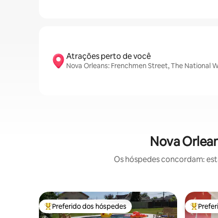
Atrações perto de você
Nova Orleans: Frenchmen Street, The National 
Nova Orlean
Os hóspedes concordam: estas
Preferido dos hóspedes
Prefe
Entre os melhores preferidos dos hóspedes
Entre os