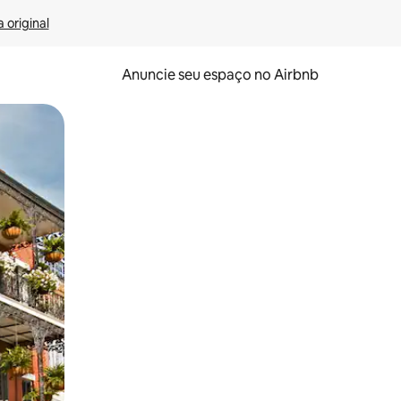
 original
Anuncie seu espaço no Airbnb
 deslizando o dedo na tela.