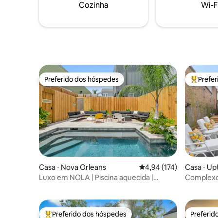
Showtime e canais de filmes. Proteção
Cozinha
Wi-F
lindo par
Terminix.
relaxante
Preferido dos hóspedes
Prefe
Preferido dos hóspedes
Entre os
Casa ⋅ Nova Orleans
4,94 de uma avaliação m
4,94 (174)
Casa ⋅ Up
Luxo em NOLA | Piscina aquecida |
Complexo 
Banheira de hidromassagem privativa
Piscina pr
hidroma
Preferido dos hóspedes
Preferid