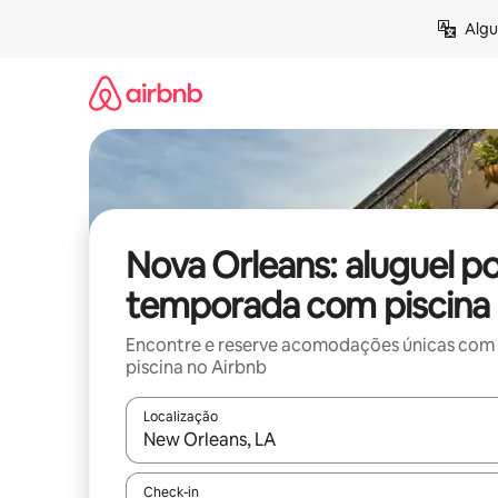
Pular
Algu
para
o
conteúdo
Nova Orleans: aluguel p
temporada com piscina
Encontre e reserve acomodações únicas com
piscina no Airbnb
Localização
Quando os resultados estiverem disponíveis, expl
Check-in