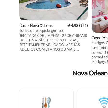
Casa ⋅ Nova Orleans
4,98 de uma avaliação m
4,98 (954)
Tudo sobre aquele gumbo
SEM TAXAS DE LIMPEZA OU DE ANIMAIS
Casa ⋅ Ma
DE ESTIMAÇÃO. PROIBIDO FESTAS,
Marigny O
ESTRITAMENTE APLICADO. APENAS
Quarter!
Uma joia
ADULTOS COM 21 ANOS OU MAIS.
especial! 
PROIBIDO FESTAS, REUNIÕES OU
encantad
ENSAIOS FOTOGRÁFICOS.
Marigny/B
RIGOROSAMENTE APLICÁVEL E NÃO
do bairro
NEGOCIÁVEL. Proprietário no local.
Linda casa
Nova Orlean
Qualquer pessoa que fizer uma festa
em forma 
nesta propriedade terá que pagar uma
cozinha a
taxa de US$ 1.000,00. PISCINA. 900 pés
jantar el
quadrados de estilo moderno de Nova
portas fr
Orleans. Bicicletas disponíveis. Depois de
abrem par
um dia ou uma noite de diversão, venha
completam
relaxar no ambiente confortável do "All
banheiros
About That Gumbo". Cabo básico,
uma casa 