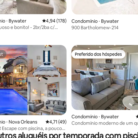
média de 5, 79 avaliações
io ⋅ Bywater
4,94 de uma avaliação média de 5, 178 avalia
4,94 (178)
Condomínio ⋅ Bywater
oso e bonito! - 2br/2ba c/
900 Bartholomew-214
st
Preferido dos hóspedes
st
Preferido dos hóspedes
média de 5, 25 avaliações
Condomínio ⋅ Bywater
4
io ⋅ Nova Orleans
4,71 de uma avaliação média de 5, 49 avalia
4,71 (49)
Condomínio moderno de um q
Escape com piscina, a poucos
estacionamento e piscina
tros aluguéis por temporada com pisc
 bonde Canal