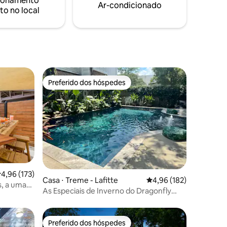
ionamento
5 min
Ar-condicionado
taxa de US$ 50/dia e precisamos de um
to no local
 abaixo
aviso prévio de dias.
s
Preferido dos hóspedes
Preferido dos hóspedes
ções
,96 de uma avaliação média de 5, 173 avaliações
4,96 (173)
Casa ⋅ Treme - Lafitte
4,96 de uma avaliação 
4,96 (182)
s, a uma
As Especiais de Inverno do Dragonfly
rter!
Treme - Fuga
Preferido dos hóspedes