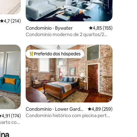
ções
4,7 de uma avaliação média de 5, 214 avaliações
4,7 (214)
Condomínio ⋅ Bywater
4,85 de uma avaliação 
4,85 (155)
Condomínio moderno de 2 quartos/2
banheiros com cultura pop
Preferido dos hóspedes
Entre os melhores preferidos dos hóspedes
Condomínio ⋅ Lower Garde
4,89 de uma avaliação m
4,89 (259)
n District
Condomínio histórico com piscina perto
,91 de uma avaliação média de 5, 174 avaliações
4,91 (174)
ções
de museus e Magazine St
uarto com
ina