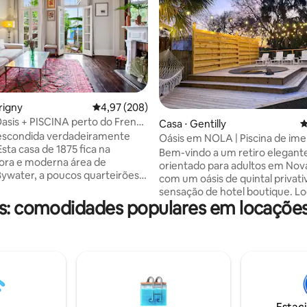
édia de 5, 954 avaliações
rigny
4,97 de uma avaliação média de 5, 208 avalia
4,97 (208)
asis + PISCINA perto do French
Casa ⋅ Gentilly
4
 Acomoda 6!
 escondida verdadeiramente
Oásis em NOLA | Piscina de ime
Esta casa de 1875 fica na
Estacionamento gratuito
Bem-vindo a um retiro elegant
ora e moderna área de
orientado para adultos em Nov
ywater, a poucos quarteirões
com um oásis de quintal privati
 francês e da Frenchmen St!
sensação de hotel boutique. Lo
 de 2 andares. Piscina privativa
s: comodidades populares em locações
perto do City Park, com fácil a
de coração, tetos altos, uma
Uber ao Mid City, French Quart
dequada para cozinhar, sala de
Frenchmen Street e centro da 
egante e banheira de pés. As
esta acomodação é ideal para c
ancesas do chão ao teto se
amigos e profissionais que pr
a um pátio e varanda
conforto, privacidade e um lug
ente privativos. 3 quartos, 1,5
para relaxar. Estacionamento g
! Por favor, note que esta não é
rua e Wi-Fi rápido incluído. Bourbon St. &
de festas, mas o espaço mais