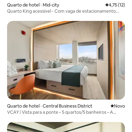
Quarto de hotel ⋅ Mid-city
4,75 de uma a
4,75 (12)
Quarto King acessível - Com vaga de estacionamento
ADA
Quarto de hotel ⋅ Central Business District
Novo lugar
Novo
VCAY | Vista para a ponte • 5 quartos/5 banheiros • A
poucos passos do Dome