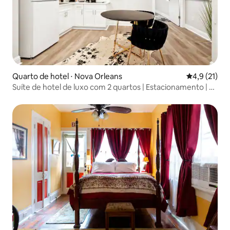
Quarto de hotel ⋅ Nova Orleans
4,9 de uma a
4,9 (21)
Suíte de hotel de luxo com 2 quartos | Estacionamento | 3
TVs | Cozinha