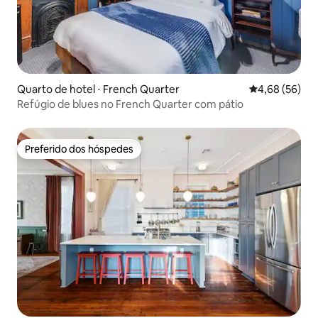
Quarto de hotel ⋅ French Quarter
4,68 de uma a
4,68 (56)
Refúgio de blues no French Quarter com pátio
Preferido dos hóspedes
Preferido dos hóspedes