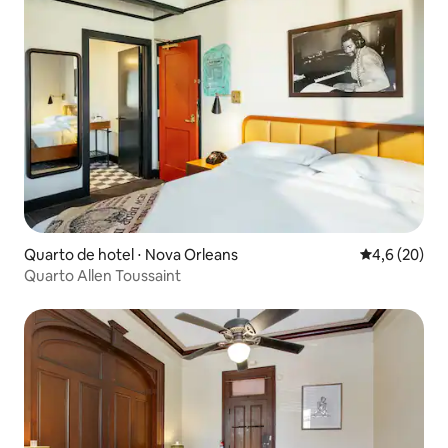
Quarto de hotel ⋅ Nova Orleans
4,6 de uma a
4,6 (20)
Quarto Allen Toussaint