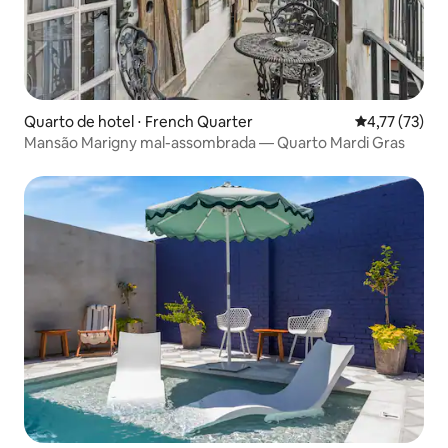
Quarto de hotel ⋅ French Quarter
4,77 de uma a
4,77 (73)
Mansão Marigny mal-assombrada — Quarto Mardi Gras