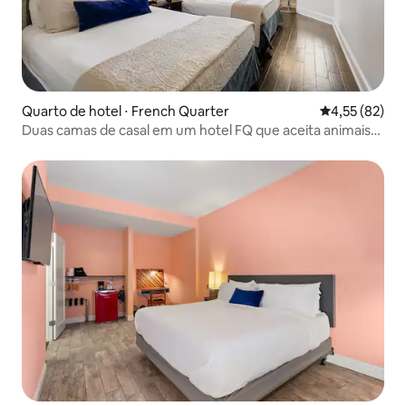
Quarto de hotel ⋅ French Quarter
4,55 de uma a
4,55 (82)
Duas camas de casal em um hotel FQ que aceita animais
de estimação