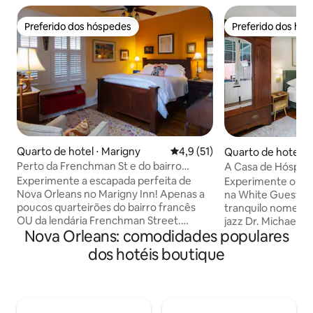
Preferido dos hóspedes
Preferido dos hó
Preferido dos hóspedes
Preferido dos hó
Quarto de hotel ⋅ Marigny
4,9 de uma avaliação média de
4,9 (51)
Quarto de hotel ⋅
arter
Perto da Frenchman St e do bairro
A Casa de Hósped
francês!
Experimente a escapada perfeita de
Experimente o co
Nova Orleans no Marigny Inn! Apenas a
na White Guest Ho
poucos quarteirões do bairro francês
tranquilo nomeado 
OU da lendária Frenchman Street.
jazz Dr. Michael W
Nova Orleans: comodidades populares
Descolada, colorida e o lugar perfeito
Louis Park Hotel, 
para relaxar, esta pousada histórica foi
do French Quarter
dos hotéis boutique
construída por volta de 1860, e é
hóspedes oferece 
confortável e acolhedora, com pisos de
relaxamento e ace
madeira e ótimo ar condicionado. Relaxe
quarto king com c
com um daiquiri enquanto mergulha na
área de estar aco