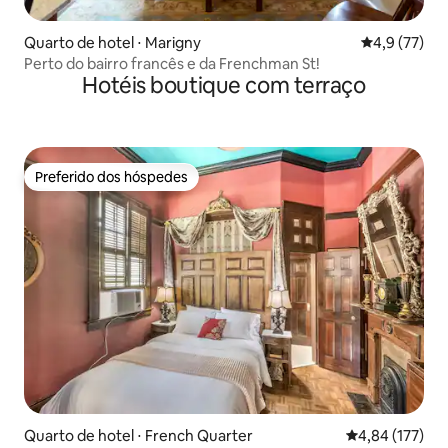
Quarto de hotel ⋅ Marigny
4,9 de uma a
4,9 (77)
Perto do bairro francês e da Frenchman St!
Hotéis boutique com terraço
Preferido dos hóspedes
Preferido dos hóspedes
Quarto de hotel ⋅ French Quarter
4,84 de uma av
4,84 (177)