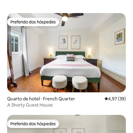
Preferido dos hóspedes
Preferido dos hóspedes
Quarto de hotel ⋅ French Quarter
4,97 de uma a
4,97 (39)
A Shorty Guest House
Preferido dos hóspedes
Preferido dos hóspedes