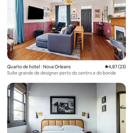
Quarto de hotel ⋅ Nova Orleans
4,87 de uma a
4,87 (23)
Suíte grande de designer perto do centro e do bonde