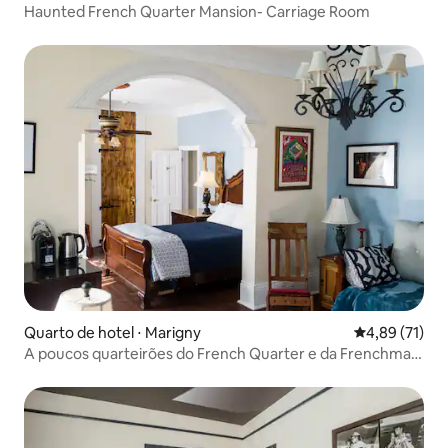
Haunted French Quarter Mansion- Carriage Room
Quarto de hotel ⋅ Marigny
4,89 de uma a
4,89 (71)
A poucos quarteirões do French Quarter e da Frenchman
St.