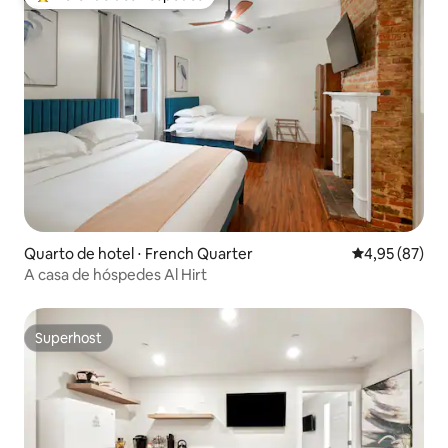
Entre os melhores preferidos dos hóspedes
Quarto de hotel ⋅ French Quarter
4,95 de uma a
4,95 (87)
A casa de hóspedes Al Hirt
Superhost
Superhost