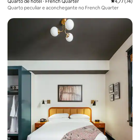
Quarto de hotel ⋅ French Quarter
4,77 de uma a
4,77 (74)
Quarto peculiar e aconchegante no French Quarter