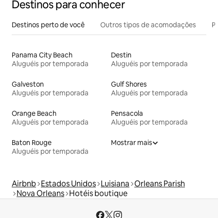
Destinos para conhecer
Destinos perto de você
Outros tipos de acomodações
Pr
Panama City Beach
Destin
Aluguéis por temporada
Aluguéis por temporada
Galveston
Gulf Shores
Aluguéis por temporada
Aluguéis por temporada
Orange Beach
Pensacola
Aluguéis por temporada
Aluguéis por temporada
Baton Rouge
Mostrar mais
Aluguéis por temporada
Airbnb
Estados Unidos
Luisiana
Orleans Parish
Nova Orleans
Hotéis boutique