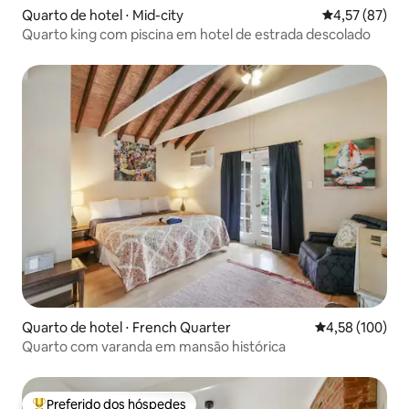
Quarto de hotel ⋅ Mid-city
4,57 de uma a
4,57 (87)
Quarto king com piscina em hotel de estrada descolado
Quarto de hotel ⋅ French Quarter
4,58 de uma av
4,58 (100)
Quarto com varanda em mansão histórica
Preferido dos hóspedes