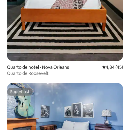
Quarto de hotel ⋅ Nova Orleans
4,84 de uma a
4,84 (45)
Quarto de Roosevelt
Superhost
Superhost