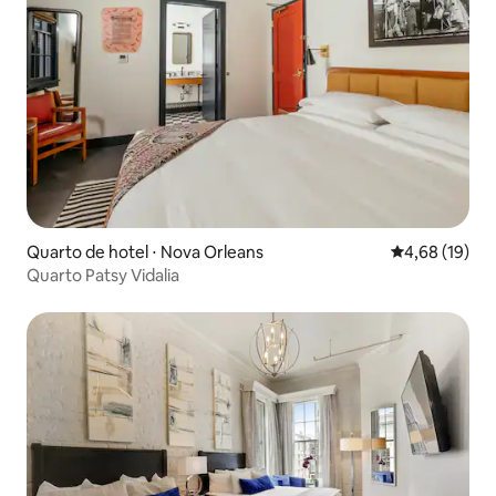
Quarto de hotel ⋅ Nova Orleans
4,68 de uma a
4,68 (19)
Quarto Patsy Vidalia