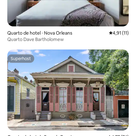
Quarto de hotel ⋅ Nova Orleans
4,91 de uma a
4,91 (11)
Quarto Dave Bartholomew
Superhost
Superhost