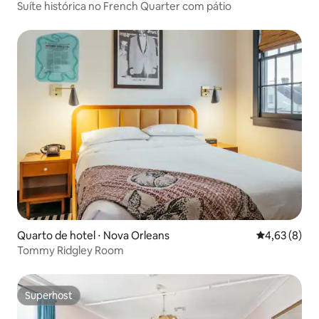
Suíte histórica no French Quarter com pátio
Quarto de hotel ⋅ Nova Orleans
4,63 de uma 
4,63 (8)
Tommy Ridgley Room
Superhost
Superhost