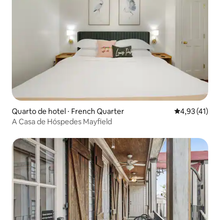
Quarto de hotel ⋅ French Quarter
4,93 de uma a
4,93 (41)
A Casa de Hóspedes Mayfield