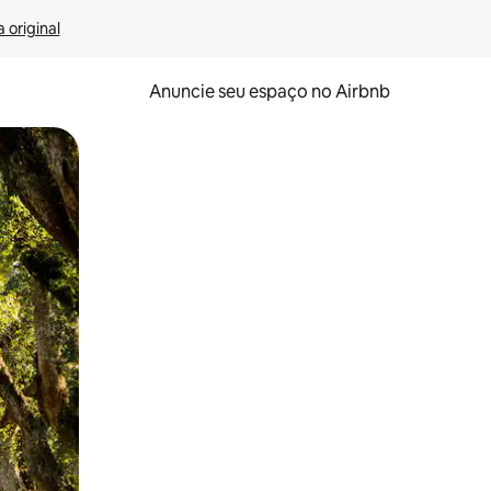
 original
Anuncie seu espaço no Airbnb
 deslizando o dedo na tela.