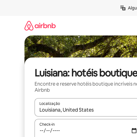
Pular
Algu
para
o
conteúdo
Luisiana: hotéis boutiqu
Encontre e reserve hotéis boutique incríveis n
Airbnb
Localização
Quando os resultados estiverem disponíveis, expl
Check-in