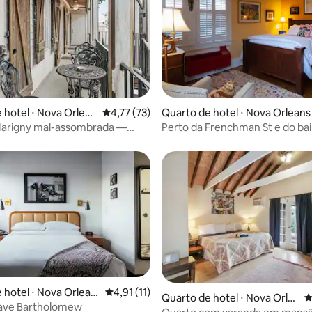
 hotel ⋅ Nova Orlean
4,77 de uma avaliação média de 5, 73 avalia
4,77 (73)
Quarto de hotel ⋅ Nova Orleans
média de 5, 38 avaliações
arigny mal-assombrada —
Perto da Frenchman St e do bai
rdi Gras
francês!
 hotel ⋅ Nova Orlean
4,91 de uma avaliação média de 5, 11 avalia
4,91 (11)
 média de 5, 6 avaliações
Quarto de hotel ⋅ Nova Orle
4
ave Bartholomew
ans