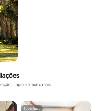
liações
zação, limpeza e muito mais.
Quarto de
Superhost
Superhost