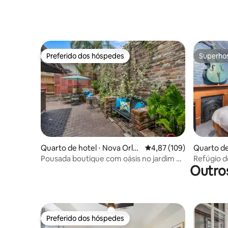
Preferido dos hóspedes
Superho
Preferido dos hóspedes
Superho
Quarto de hotel ⋅ Nova Orle
4,87 de uma avaliação m
4,87 (109)
Quarto de
ans
ns
Pousada boutique com oásis no jardim no
Refúgio d
Outro
French Quarter
pátio
Preferido dos hóspedes
Preferido dos hóspedes