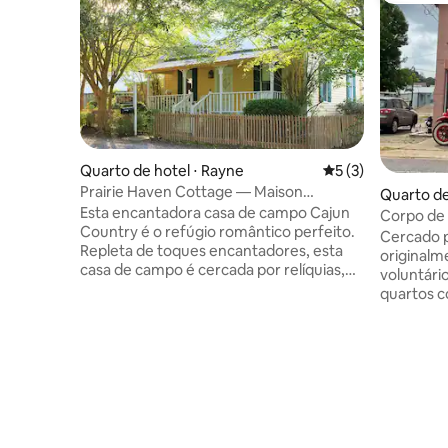
Quarto de hotel ⋅ Rayne
5 de uma avaliação
5 (3)
Prairie Haven Cottage — Maison
Quarto de 
D'Memoire B&B Cottages
Esta encantadora casa de campo Cajun
Corpo de 
Country é o refúgio romântico perfeito.
encantado
Cercado pe
Repleta de toques encantadores, esta
original
casa de campo é cercada por relíquias,
voluntário. Este apartamento de
memorabilia familiar e uma sala privativa
quartos 
de jacuzzi projetada para relaxamento
comodida
total e uma experiência luxuosa. Um café
hóspede a
da manhã gratuito é incluído todas as
bombeiro.
manhãs da sua estadia. *Por favor, note
homem não
que o uso de ambos os quartos, mesmo
maravilha
que apenas dois hóspedes, é um
usadas. 
adicional de $ 25 por noite.
mulher s
Características: - 2 quartos, 1 Banheiro - 2
quarto pri