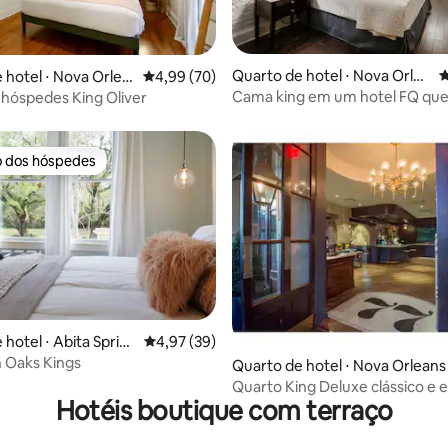
Quarto de hotel ⋅ Nova Orlea
4
média de 5, 41 avaliações
 hotel ⋅ Nova Orlea
4,99 de uma avaliação média de 5, 70 avalia
4,99 (70)
ns
Cama king em um hotel FQ que
 hóspedes King Oliver
animais de estimação
o dos hóspedes
o dos hóspedes
média de 5, 32 avaliações
hotel ⋅ Abita Sprin
4,97 de uma avaliação média de 5, 39 avalia
4,97 (39)
n Oaks Kings
Quarto de hotel ⋅ Nova Orleans
Quarto King Deluxe clássico e 
Hotéis boutique com terraço
em localização privilegiada