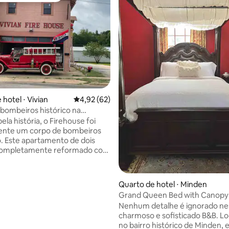
 média de 5, 3 avaliações
hotel ⋅ Vivian
4,92 de uma avaliação média de 5, 62 avalia
4,92 (62)
bombeiros histórico na
ra cidadezinha americana.
la história, o Firehouse foi
mente um corpo de bombeiros
 dois
completamente reformado com
des modernas, dá ao nosso
 sensação de se tornar um
 Cercado pela história, um
Quarto de hotel ⋅ Minden
 pode deixar de ficar
Grand Queen Bed with Canopy
do com as antigas ferramentas
Nenhum detalhe é ignorado ne
Não esquecendo que toda
charmoso e sofisticado B&B. Lo
onha com romance. Nosso
no bairro histórico de Minden, 
ncipal com sua lareira e