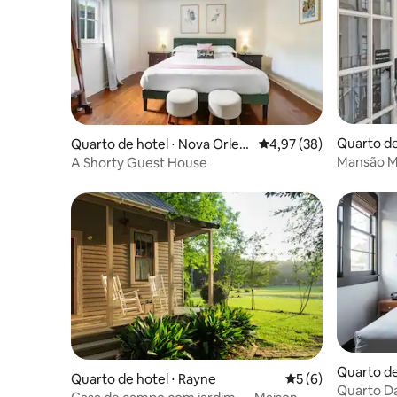
Quarto de
Quarto de hotel ⋅ Nova Orlea
4,97 de uma avaliação 
4,97 (38)
s
ns
Mansão M
A Shorty Guest House
Quarto Ma
Quarto de
Quarto de hotel ⋅ Rayne
5 de uma avaliação
5 (6)
s
Quarto D