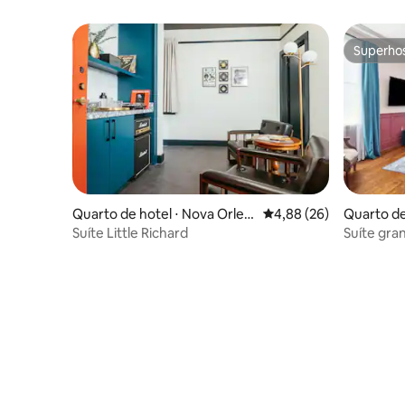
Superho
Superho
Quarto de hotel ⋅ Nova Orlea
4,88 de uma avaliação 
4,88 (26)
Quarto de
ns
ns
Suíte Little Richard
Suíte gra
centro e 