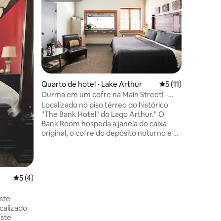
ns
A uma cu
e do bair
Experime
Nova Orl
poucos q
da lendá
Descolada
para rela
construíd
confortá
Quarto de hotel ⋅ Lake Arthur
5 de uma avaliação
5 (11)
de madei
Durma em um cofre na Main Street! -
ções
daiquiri
The Bank Hotel.
Localizado no piso térreo do histórico
de hidro
"The Bank Hotel" do Lago Arthur." O
noites c
Bank Room hospeda a janela do caixa
balanço 
original, o cofre do depósito noturno e a
sons de b
entrada do cofre. - cama king size - Wi-Fi
Frenchma
de alta velocidade - varanda
compartilhada com vista para o lago
Check-in remoto - estacionamento
5 de uma avaliação média de 5, 4 avaliações
5 (4)
gratuito para trailers -free
café/lanchonete - perto de bares e
ste
restaurantes - 5 min do famoso
calizado
Restaurante Regatta - 5 min do Parque e
este
Calçadão - 2 quarteirões até o