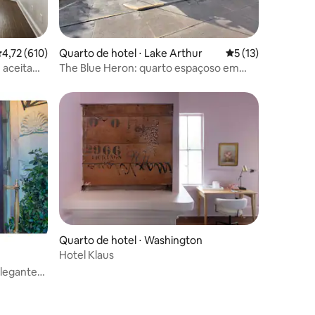
,72 de uma avaliação média de 5, 610 avaliações
4,72 (610)
Quarto de hotel ⋅ Lake Arthur
5 de uma avaliação
5 (13)
ções
 aceita
The Blue Heron: quarto espaçoso em
hotel pitoresco
ções
Quarto de hotel ⋅ Washington
Hotel Klaus
elegante