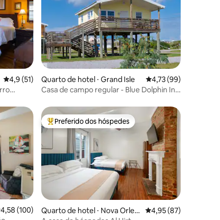
ções
4,9 de uma avaliação média de 5, 51 avaliações
4,9 (51)
Quarto de hotel ⋅ Grand Isle
4,73 de uma avaliação
4,73 (99)
rro
Casa de campo regular - Blue Dolphin Inn
& Cottages
Preferido dos hóspedes
Entre os melhores preferidos dos hóspedes
ções
,58 de uma avaliação média de 5, 100 avaliações
4,58 (100)
Quarto de hotel ⋅ Nova Orlea
4,95 de uma avaliação
4,95 (87)
ns