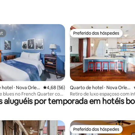
st
Preferido dos hóspedes
st
Preferido dos hóspedes
édia de 5, 109 avaliações
 hotel ⋅ Nova Orlea
4,68 de uma avaliação média de 5, 56 avalia
4,68 (56)
Quarto de hotel ⋅ Nova Orlea
ns
e blues no French Quarter com
Retiro de luxo espaçoso com in
s aluguéis por temporada em hotéis bo
premiados
Preferido dos hóspedes
Preferido dos hóspedes