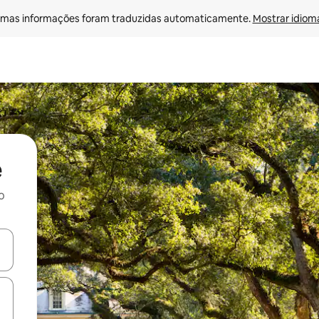
mas informações foram traduzidas automaticamente. 
Mostrar idioma
e
o
ore-os usando as seta para cima e para baixo do teclado ou tocando e