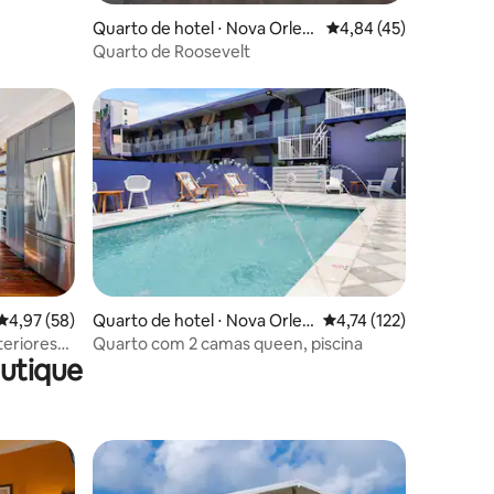
Quarto de hotel ⋅ Nova Orlea
4,84 de uma avaliação
4,84 (45)
ns
Quarto de Roosevelt
ções
4,97 de uma avaliação média de 5, 58 avaliações
4,97 (58)
Quarto de hotel ⋅ Nova Orlea
4,74 de uma avaliação 
4,74 (122)
ns
teriores
Quarto com 2 camas queen, piscina
utique