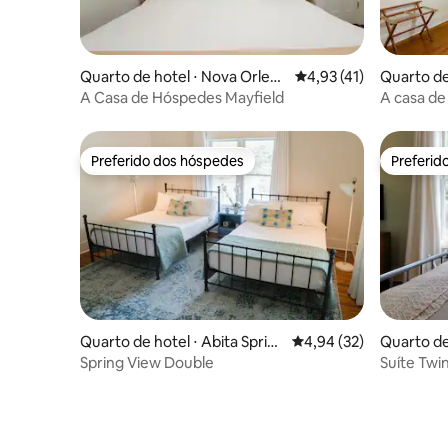
Quarto de hotel ⋅ Nova Orlean
4,93 de uma avaliação 
4,93 (41)
Quarto de
s
ns
A Casa de Hóspedes Mayfield
A casa de
Preferido dos hóspedes
Preferid
Preferido dos hóspedes
Preferid
Quarto de hotel ⋅ Abita Sprin
4,94 de uma avaliação 
4,94 (32)
Quarto de 
gs
gs
Spring View Double
Suíte Twi