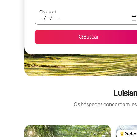
Checkout
Buscar
Luisia
Os hóspedes concordam: este
Prefe
Entre os