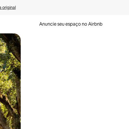
 original
Anuncie seu espaço no Airbnb
 deslizando o dedo na tela.