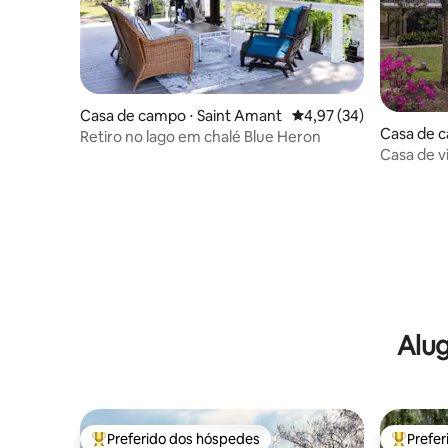
Casa de campo ⋅ Saint Amant
4,97 de uma avaliação 
4,97 (34)
Casa de 
Retiro no lago em chalé Blue Heron
Casa de v
Alug
Preferido dos hóspedes
Prefe
Entre os melhores preferidos dos hóspedes
Entre os