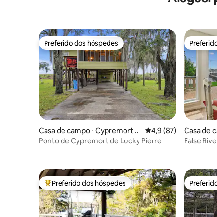
Preferido dos hóspedes
Preferid
Preferido dos hóspedes
Preferid
Casa de campo ⋅ Cypremort P
4,9 de uma avaliação 
4,9 (87)
Casa de 
oint
Ponto de Cypremort de Lucky Pierre
False Riv
barcos, p
Preferido dos hóspedes
Preferid
Entre os melhores preferidos dos hóspedes
Preferid