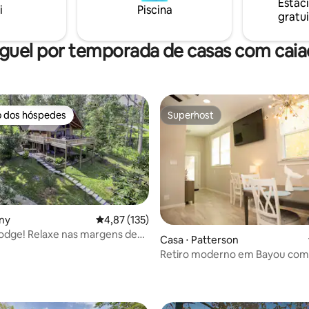
Estac
para deficientes! Não adequad
i
Piscina
gratui
crianças. Limpeza e hospitalidade são
nossas especialidades! Sem ani
estimação!! 5🌟
guel por temporada de casas com cai
o dos hóspedes
Superhost
o dos hóspedes
Superhost
ny
4,87 de uma avaliação média de 5, 135 avalia
4,87 (135)
odge! Relaxe nas margens de
Casa ⋅ Patterson
nd!
Retiro moderno em Bayou com
média de 5, 77 avaliações
banheira de hidromassagem