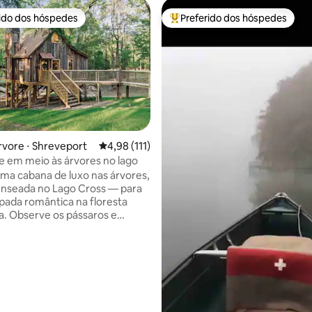
rido dos hóspedes
Preferido dos hóspedes
 melhores preferidos dos hóspedes
Entre os melhores preferidos d
rvore ⋅ Shreveport
4,98 de uma avaliação média de 5, 111 avalia
4,98 (111)
 em meio às árvores no lago
ma cabana de luxo nas árvores,
nseada no Lago Cross — para
ada romântica na floresta
. Observe os pássaros e
na varanda dos fundos com café
ou coquetéis à noite. Veja os
es no crepúsculo. Pegue um
ara atravessar o lago. Passe um
édia de 5, 305 avaliações
nosso loft de leitura no andar
om a nossa própria "pequena
a". Contemple as estrelas pelo