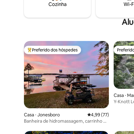
Cozinha
Wi-F
Alu
Preferido dos hóspedes
Preferid
Entre os melhores preferidos dos hóspedes
Preferid
Casa ⋅ Ma
Y-Knott L
Toledo Be
Casa ⋅ Jonesboro
4,99 de uma avaliação 
4,99 (77)
Banheira de hidromassagem, carrinho de
golfe, aceita animais de estimação,
acomoda 12 pessoas!