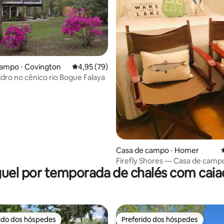
média de 5, 34 avaliações
campo ⋅ Covington
4,95 de uma avaliação média de 5, 79 avalia
4,95 (79)
idro no cênico rio Bogue Falaya
Casa de campo ⋅ Homer
Firefly Shores — Casa de campo
uel por temporada de chalés com cai
do lago com 1 quarto e loft
rido dos hóspedes
Preferido dos hóspedes
 melhores preferidos dos hóspedes
Preferido dos hóspedes