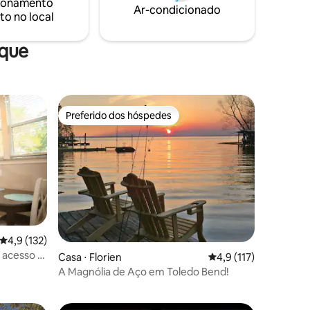
ionamento
o para
Ar-condicionado
to no local
mais de
aque
Preferido dos hóspedes
Preferido dos hóspedes
ções
4,9 de uma avaliação média de 5, 132 avaliações
4,9 (132)
 acesso à
Casa ⋅ Florien
4,9 de uma avaliação 
4,9 (117)
A Magnólia de Aço em Toledo Bend!