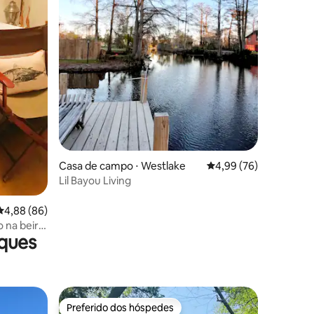
ções
Casa de campo ⋅ Westlake
4,99 de uma avaliação
4,99 (76)
Lil Bayou Living
4,88 de uma avaliação média de 5, 86 avaliações
4,88 (86)
 na beira
aques
Preferido dos hóspedes
Preferido dos hóspedes