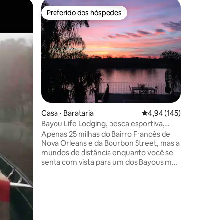
Bangalô 
Preferido dos hóspedes
Prefe
os hóspedes
Preferido dos hóspedes
Entre o
Pequena 
O Little 
propried
comunidad
Folsom. O
lado da c
cercado 
vista par
um gazeb
ções
proximida
Casa ⋅ Barataria
4,94 de uma avaliação 
4,94 (145)
Center, 
Chitto St
Bayou Life Lodging, pesca esportiva,
Covingto
ecoturismo
Apenas 25 milhas do Bairro Francês de
galerias 
Nova Orleans e da Bourbon Street, mas a
requinta
mundos de distância enquanto você se
senta com vista para um dos Bayous mais
famosos de Louisiana. Dos maiores e
mais agradáveis decks e docas na área
de Lafitte/Barataria, você pode sentar-
se sobre a água enquanto aprecia as
belas vistas e atividades do lago e da vida
no lago. Oferecemos também o Bayou