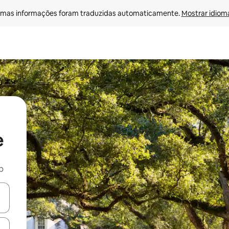
mas informações foram traduzidas automaticamente. 
Mostrar idioma
e
b
ore-os usando as seta para cima e para baixo do teclado ou tocando e