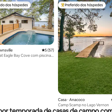
rido dos hóspedes
Preferido dos hóspedes
 melhores preferidos dos hóspedes
Entre os melhores preferidos d
média de 5, 76 avaliações
wnsville
5 de uma avaliação média de 5, 57 avalia
5 (57)
at Eagle Bay Cove com piscina e
gos!
Casa ⋅ Anacoco
Camp Scamp no Lago Vernon
 por temporada de casas de campo com