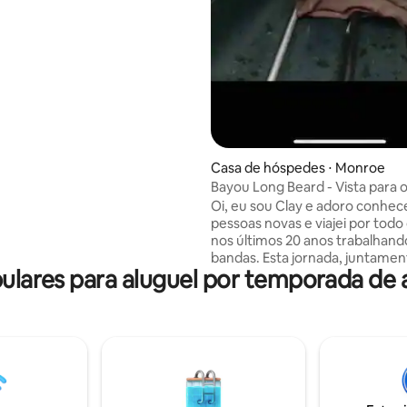
escópio. Tranquilo, mas nos
 cidade. Nossa casa ao lado
 alugada, bem como uma
o separada. Que lugar de lua
s sonhos ou oportunidade para
Casa de hóspedes ⋅ Monroe
Bayou Long Beard - Vista para 
Saudamos a todos!
Oi, eu sou Clay e adoro conhec
pessoas novas e viajei por tod
nos últimos 20 anos trabalhan
bandas. Esta jornada, juntame
pulares para aluguel por temporada d
minha nova esposa Joy, nos lev
tornarmos anfitriões do Airbnb
acomodação eclética, aconche
charmosa, espaçosa e bem no 
um lugar que temos certeza q
vai adorar. Grandes janelas pa
para contemplar o lago deixam
muita luz natural. Totalmente a