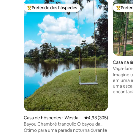
Preferido dos hóspedes
Prefe
Entre os melhores preferidos dos hóspedes
Entre os
Casa na á
Vaga-lume
Imagine u
em uma e
uma escap
encantada
esquilos 
da manhã 
vaga-lum
caiaque p
Casa de hóspedes ⋅ Westlak
4,93 de uma avaliação m
4,93 (305)
tempo no 
e
Bayou Chambré tranquilo O bayou da
de cima c
Louisiana espera por você – 2 hóspedes
Ótimo para uma parada noturna durante
bibliotec