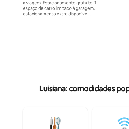
a viagem. Estacionamento gratuito. 1
nosso tel
espaço de carro limitado à garagem,
limites da
estacionamento extra disponível
pode ser
mediante solicitação. Desfrute do nosso
acomodaçã
local aconchegante no lago. Se você está
de mel do
na cidade para o excelente golfe das
fotos❤️
áreas, ou uma noite cheia de diversão
em um dos cassinos locais, você vai
desfrutar deste pitoresco descanso na
beira de um belo Louisiana Bayou. -
Totalmente mobiliado - Ar-condicionado
frio -1 cama queen - Combo de máquina
de lavar e secar roupa gratuito -Cozinha
completa -churrasqueira a carvão
pequena -caiaque -pesca -canoa -
estacionamento gratuito -balanços de
Luisiana: comodidades po
varanda