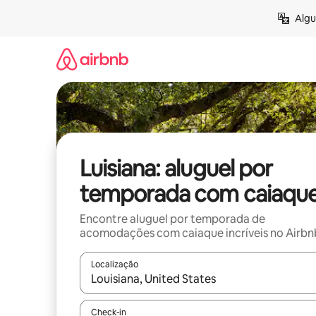
Pular
Algu
para
o
conteúdo
Luisiana: aluguel por
temporada com caiaqu
Encontre aluguel por temporada de
acomodações com caiaque incríveis no Airbn
Localização
Quando os resultados estiverem disponíveis, expl
Check-in