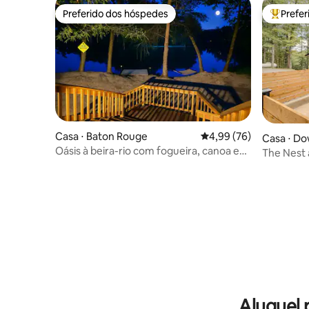
Preferido dos hóspedes
Prefe
Preferido dos hóspedes
Entre os
Casa ⋅ Baton Rouge
4,99 de uma avaliação 
4,99 (76)
Casa ⋅ Do
Oásis à beira-rio com fogueira, canoa e
The Nest 
vista do pôr do sol
sala de jo
Aluguel