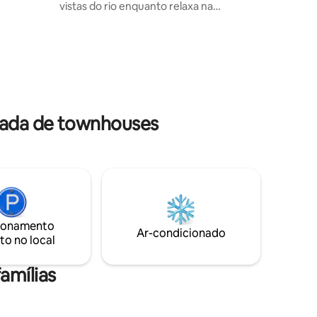
vistas do rio enquanto relaxa na
rta
aconchegante varanda dos fundos com
lamados,
vista para um carvalho vivo e sombreado.
o Mr.
Lojas/restaurantes ficam a 10 minutos de
carro da Front St. Aproveite a paisagem
histórica de Natchitoches, famosa por
azer
seu Festival de Natal, tortas de carne e
por ser o local do filme “Magnólias de
Aço”. Localizado a poucos minutos do
rada de townhouses
bar/restaurante favorito local "Cane
River Commissary."
ionamento
Ar-condicionado
to no local
amílias