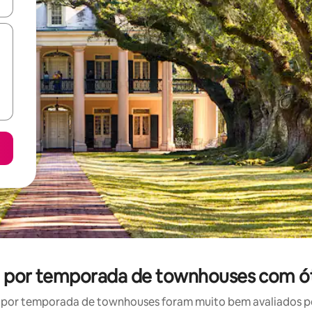
ore-os usando as seta para cima e para baixo do teclado ou tocando e
el por temporada de townhouses com ó
por temporada de townhouses foram muito bem avaliados por