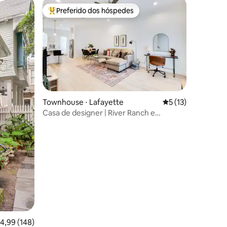
Preferido dos hóspedes
os hóspedes
Entre os melhores preferidos dos hóspedes
Townhouse ⋅ Lafayette
5 de uma avaliação
5 (13)
Casa de designer | River Ranch e
hospitais
ções
,99 de uma avaliação média de 5, 148 avaliações
4,99 (148)