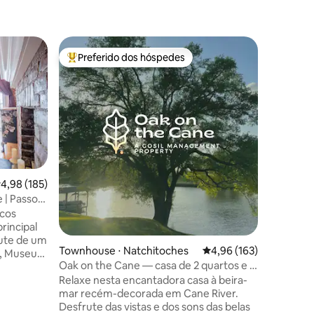
Townhous
Preferido dos hóspedes
Prefe
os hóspedes
Entre os melhores preferidos dos hóspedes
Entre o
Townhous
Este reti
de Lafay
excelent
Lafayett
Moncus P
Retiro po
de estar 
uma cozi
ções
,98 de uma avaliação média de 5, 185 avaliações
4,98 (185)
de jantar
 | Passos
varandas
ucos
certamen
principal
confortável e
rute de um
recebem 
Townhouse ⋅ Natchitoches
4,96 de uma avaliação 
4,96 (163)
r, Museu
reservada
Oak on the Cane — casa de 2 quartos e 2
o
banheiros em Cane River
Relaxe nesta encantadora casa à beira-
mar recém-decorada em Cane River.
on,
Desfrute das vistas e dos sons das belas
! Esta