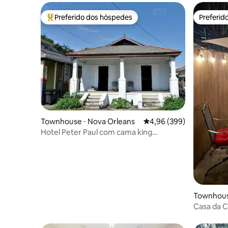
Preferido dos hóspedes
Preferid
Entre os melhores preferidos dos hóspedes
Preferid
Townhouse ⋅ Nova Orleans
4,96 de uma avaliação m
4,96 (399)
Hotel Peter Paul com cama king
adjacente no Marigny
Townhous
Casa da 