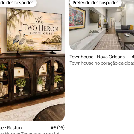
rido dos hóspedes
Preferido dos hóspedes
 melhores preferidos dos hóspedes
Preferido dos hóspedes
édia de 5, 462 avaliações
Townhouse ⋅ Nova Orleans
4
Townhouse no coração da cida
Terraço!
e ⋅ Ruston
5 de uma avaliação média de 5, 16 avalia
5 (16)
o Herons Townhouse por LA