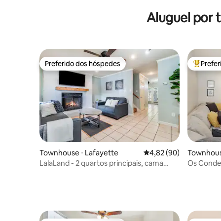
Aluguel por
Preferido dos hóspedes
Prefe
Preferido dos hóspedes
Entre os
Townhouse ⋅ Lafayette
4,82 de uma avaliação 
4,82 (90)
Townhous
LalaLand - 2 quartos principais, cama
Os Cond
king, conforto e localização!