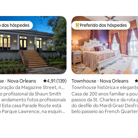
o dos hóspedes
Preferido dos hóspedes
o dos hóspedes
Entre os melhores preferidos d
e ⋅ Nova Orleans
4,91 de uma avaliação média de 5, 139 avalia
4,91 (139)
Townhouse ⋅ Nova Orleans
4
oração da Magazine Street, na
Townhouse histórica e elegante
sfile
para o bonde
 profissional da Shaun Smith
Casa de 200 anos familiar a po
andamento fotos profissionais
passos da St. Charles e da rota 
 Esta casa Parade Route está
do desfile do Mardi Gras! Desf
o Parque Lawrence, na esquina
belo passeio ao French Quarte
ine com a Napoleon. Caminhe
da Segunda Guerra Mundial, Ri
urantes de nível mundial como
Mississippi, cassino, centro de
rcearia, Shaya e Boulangerie,
convenções, Zoológico Audub
 música fabulosos como
Aquário, City Park e muito mais