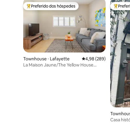
Preferido dos hóspedes
Prefe
Entre os melhores preferidos dos hóspedes
Entre os
Townhouse ⋅ Lafayette
4,98 de uma avaliação m
4,98 (289)
La Maison Jaune/The Yellow House
ANÚNCIO DE LUXO
Townhous
Casa hist
o bairro