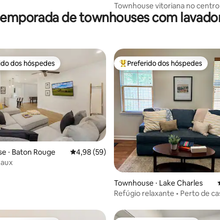
Townhouse vitoriana no centro
 temporada de townhouses com lavador
com 3 quartos king size com b
privativo
rido dos hóspedes
Preferido dos hóspedes
 melhores preferidos dos hóspedes
Entre os melhores preferidos d
média de 5, 90 avaliações
e ⋅ Baton Rouge
4,98 de uma avaliação média de 5, 59 avalia
4,98 (59)
eaux
Townhouse ⋅ Lake Charles
Refúgio relaxante • Perto de ca
muito mais!