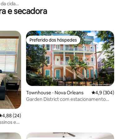
 da cidade
a e secadora
anheiro
Preferido dos hóspedes
os hóspedes
Preferido dos hóspedes
Townhouse ⋅ Nova Orleans
4,9 de uma avaliação 
4,9 (304)
ções
Garden District com estacionamento
fechado e Wi-Fi rápido
4,88 de uma avaliação média de 5, 24 avaliações
4,88 (24)
ssinos e