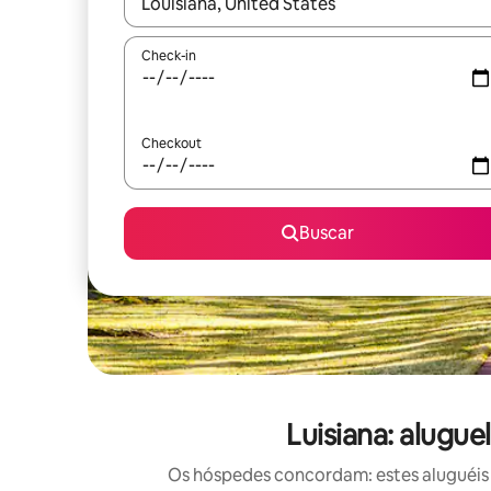
Quando os resultados estiverem disponíveis, expl
Check-in
Checkout
Buscar
Luisiana: alugu
Os hóspedes concordam: estes aluguéis 