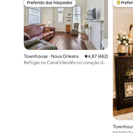
Preferido dos hóspedes
Prefe
Preferido dos hóspedes
Entre os
Townhouse ⋅ Nova Orleans
4,87 de uma avaliação m
4,87 (462)
Refúgio no Canal Irlandês no coração de
Nova Orleans
Townhous
NOVO! Tw