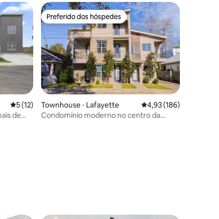
Preferido dos hóspedes
Preferido dos hóspedes
5 de uma avaliação média de 5, 12 avaliações
5 (12)
Townhouse ⋅ Lafayette
4,93 de uma avaliação 
4,93 (186)
mais de
Condomínio moderno no centro da
cidade
ções