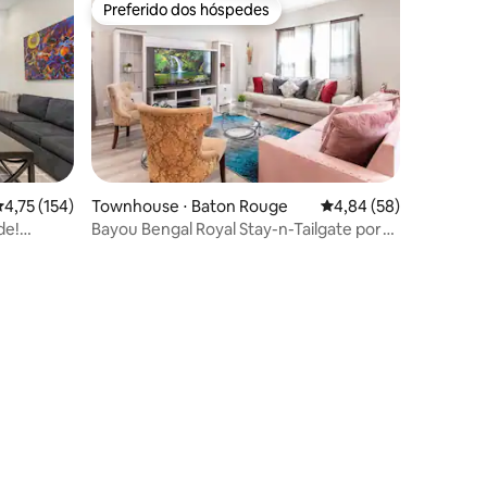
Preferido dos hóspedes
Preferido dos hóspedes
,75 de uma avaliação média de 5, 154 avaliações
4,75 (154)
Townhouse ⋅ Baton Rouge
4,84 de uma avaliação
4,84 (58)
de!
Bayou Bengal Royal Stay-n-Tailgate por
LSU - BC1025
ções