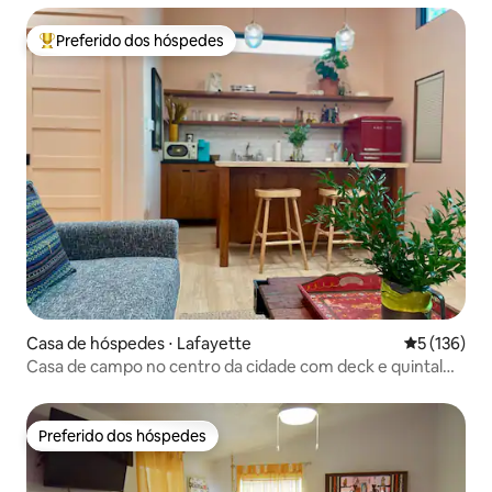
Preferido dos hóspedes
Entre os melhores preferidos dos hóspedes
Casa de hóspedes ⋅ Lafayette
5 de uma av
5 (136)
Casa de campo no centro da cidade com deck e quintal
privativos
Preferido dos hóspedes
Preferido dos hóspedes