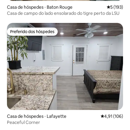
Casa de hóspedes ⋅ Baton Rouge
5 de uma av
5 (193)
Casa de campo do lado ensolarado do tigre perto da LSU
Preferido dos hóspedes
Preferido dos hóspedes
Casa de hóspedes ⋅ Lafayette
4,91 de uma av
4,91 (106)
Peaceful Corner