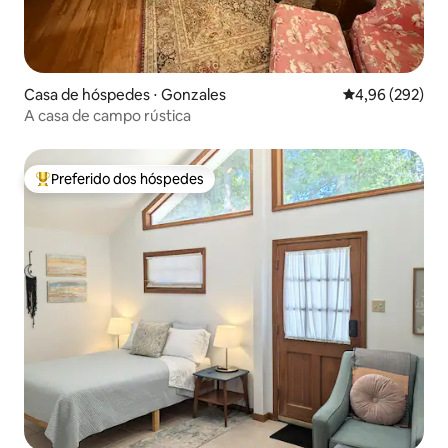
Casa de hóspedes ⋅ Gonzales
4,96 de uma ava
4,96 (292)
A casa de campo rústica
Preferido dos hóspedes
Entre os melhores preferidos dos hóspedes