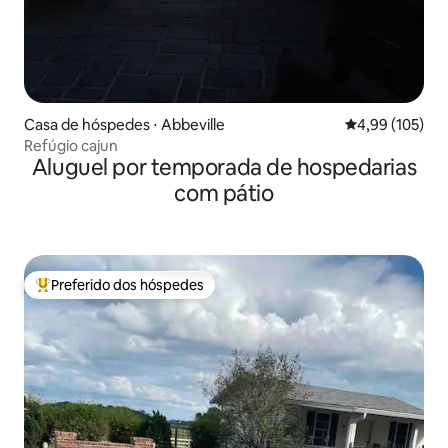
Casa de hóspedes ⋅ Abbeville
4,99 de uma av
4,99 (105)
Refúgio cajun
Aluguel por temporada de hospedarias
com pátio
Preferido dos hóspedes
Entre os melhores preferidos dos hóspedes