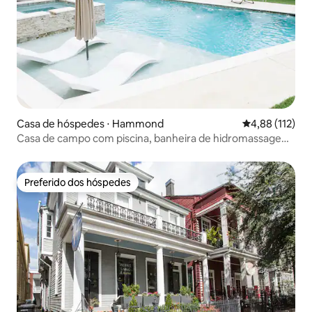
Casa de hóspedes ⋅ Hammond
4,88 de uma av
4,88 (112)
Casa de campo com piscina, banheira de hidromassagem,
cama king
Preferido dos hóspedes
Preferido dos hóspedes