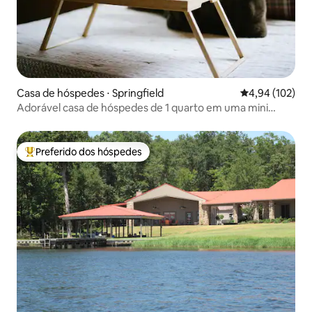
Casa de hóspedes ⋅ Springfield
4,94 de uma av
4,94 (102)
Adorável casa de hóspedes de 1 quarto em uma mini
fazenda moderna
Preferido dos hóspedes
Entre os melhores preferidos dos hóspedes