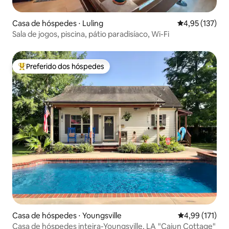
Casa de hóspedes ⋅ Luling
4,95 de uma av
4,95 (137)
Sala de jogos, piscina, pátio paradisíaco, Wi-Fi
Preferido dos hóspedes
Entre os melhores preferidos dos hóspedes
Casa de hóspedes ⋅ Youngsville
4,99 de uma av
4,99 (171)
Casa de hóspedes inteira-Youngsville, LA "Cajun Cottage"