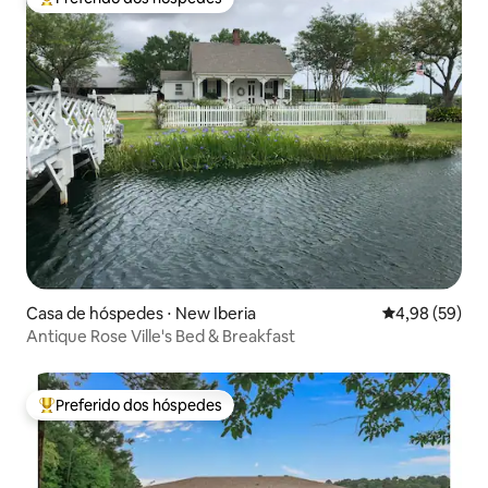
Entre os melhores preferidos dos hóspedes
Casa de hóspedes ⋅ New Iberia
4,98 de uma a
4,98 (59)
Antique Rose Ville's Bed & Breakfast
Preferido dos hóspedes
Entre os melhores preferidos dos hóspedes