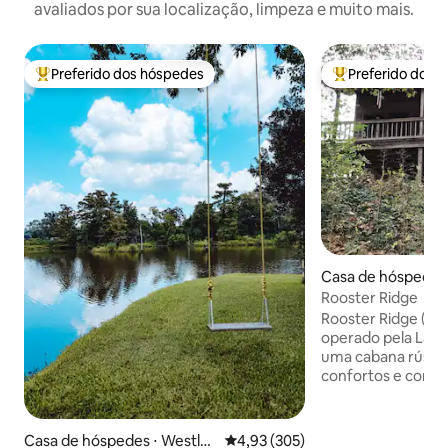
avaliados por sua localização, limpeza e muito mais.
Preferido dos hóspedes
Preferido dos 
Entre os melhores preferidos dos hóspedes
Entre os melhore
Casa de hóspedes ⋅
ton
Rooster Ridge
Rooster Ridge (de
operado pela Laug
uma cabana rústi
confortos e comod
chalé foi construí
fica em segurança
de família com vist
Casa de hóspedes ⋅ Westlak
4,93 de uma avaliação média de 
4,93 (305)