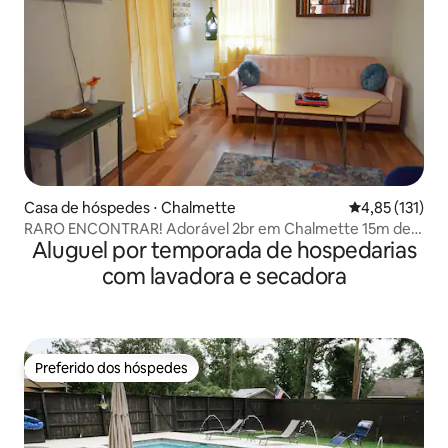
Casa de hóspedes ⋅ Chalmette
4,85 de uma av
4,85 (131)
RARO ENCONTRAR! Adorável 2br em Chalmette 15m de
Aluguel por temporada de hospedarias
NOLA
com lavadora e secadora
Preferido dos hóspedes
Preferido dos hóspedes