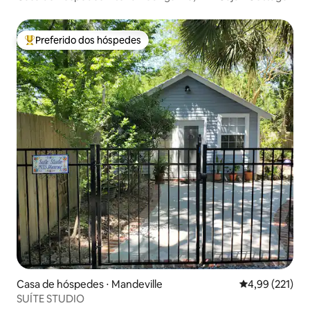
Preferido dos hóspedes
Entre os melhores preferidos dos hóspedes
Casa de hóspedes ⋅ Mandeville
4,99 de uma av
4,99 (221)
SUÍTE STUDIO