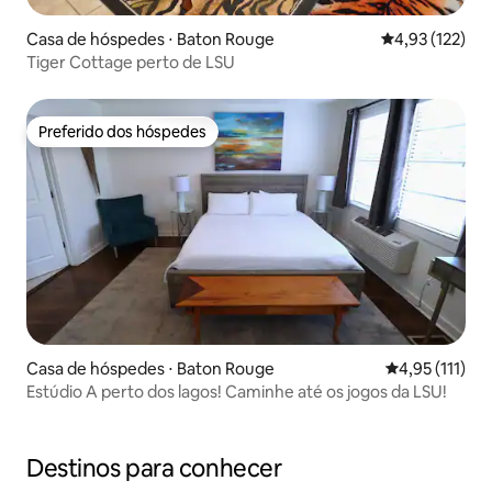
Casa de hóspedes ⋅ Baton Rouge
4,93 de uma av
4,93 (122)
Tiger Cottage perto de LSU
Preferido dos hóspedes
Preferido dos hóspedes
Casa de hóspedes ⋅ Baton Rouge
4,95 de uma av
4,95 (111)
Estúdio A perto dos lagos! Caminhe até os jogos da LSU!
Destinos para conhecer