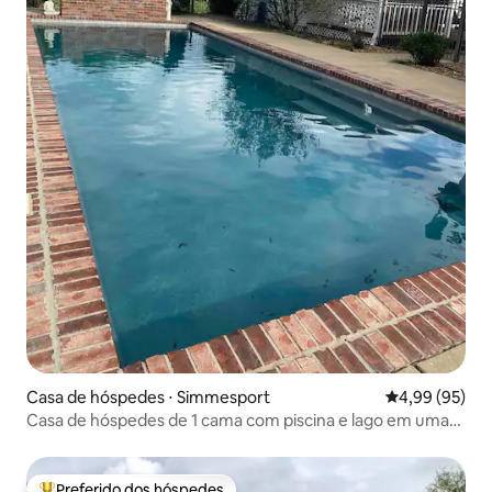
Casa de hóspedes ⋅ Simmesport
4,99 de uma a
4,99 (95)
Casa de hóspedes de 1 cama com piscina e lago em uma
fazenda
Preferido dos hóspedes