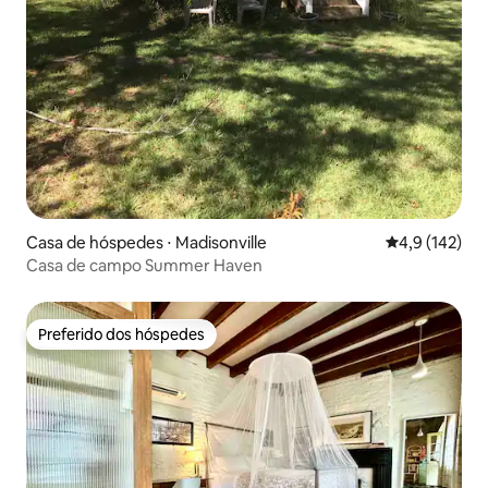
Casa de hóspedes ⋅ Madisonville
4,9 de uma av
4,9 (142)
Casa de campo Summer Haven
Preferido dos hóspedes
Preferido dos hóspedes