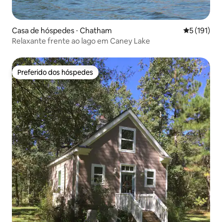
Casa de hóspedes ⋅ Chatham
5 de uma av
5 (191)
Relaxante frente ao lago em Caney Lake
Preferido dos hóspedes
Preferido dos hóspedes