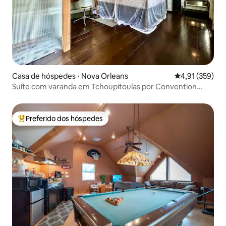
Casa de hóspedes ⋅ Nova Orleans
4,91 de uma av
4,91 (359)
Suíte com varanda em Tchoupitoulas por Convention
Centr
Preferido dos hóspedes
Entre os melhores preferidos dos hóspedes