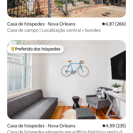
Casa de hóspedes ⋅ Nova Orleans
4,87 de uma ava
4,87 (266)
Casa de campo | Localização central + bondes
Preferido dos hóspedes
Entre os melhores preferidos dos hóspedes
Casa de hóspedes ⋅ Nova Orleans
4,99 de uma av
4,99 (235)
Casa de hóspedes elegante em edifício histórico perto de